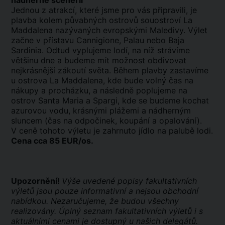
nádherné scenérii
Jednou z atrakcí, které jsme pro vás připravili, je
plavba kolem půvabných ostrovů souostroví La
Maddalena nazývaných evropskými Maledivy. Výlet
začne v přístavu Cannigione, Palau nebo Baja
Sardinia. Odtud vyplujeme lodí, na níž strávíme
většinu dne a budeme mít možnost obdivovat
nejkrásnější zákoutí světa. Během plavby zastavíme
u ostrova La Maddalena, kde bude volný čas na
nákupy a procházku, a následně poplujeme na
ostrov Santa Maria a Spargi, kde se budeme kochat
azurovou vodu, krásnými plážemi a nádherným
sluncem (čas na odpočinek, koupání a opalování).
V ceně tohoto výletu je zahrnuto jídlo na palubě lodi.
Cena cca 85 EUR/os.
Upozornění!
Výše uvedené popisy fakultativních
výletů jsou pouze informativní a nejsou obchodní
nabídkou. Nezaručujeme, že budou všechny
realizovány. Úplný seznam fakultativních výletů i s
aktuálními cenami je dostupný u našich delegátů.