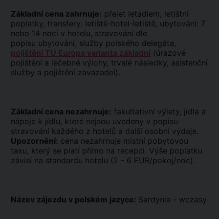
Základní cena zahrnuje:
přelet letadlem, letištní
poplatky, transfery: letiště-hotel-letiště, ubytování: 7
nebo 14 nocí v hotelu, stravování dle
popisu ubytování, služby polského delegáta,
pojištění TU Europa varianta základní
(úrazové
pojištění a léčebné výlohy, trvalé následky, asistenční
služby a pojištění zavazadel).
Základní cena nezahrnuje:
fakultativní výlety, jídla a
nápoje k jídlu, které nejsou uvedeny v popisu
stravování každého z hotelů a další osobní výdaje.
Upozornění:
cena nezahrnuje místní pobytovou
taxu, který se platí přímo na recepci. Výše poplatku
závisí na standardu hotelu (2 - 6 EUR/pokoj/noc).
Název zájezdu v polském jazyce:
Sardynia - wczasy