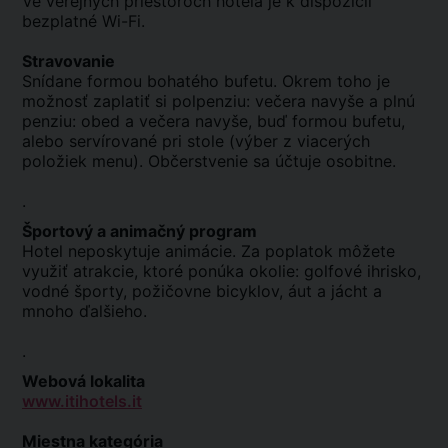
Ve verejných priestoroch hotela je k dispozícii
bezplatné Wi-Fi.
Stravovanie
Snídane formou bohatého bufetu. Okrem toho je
možnosť zaplatiť si polpenziu: večera navyše a plnú
penziu: obed a večera navyše, buď formou bufetu,
alebo servírované pri stole (výber z viacerých
položiek menu). Občerstvenie sa účtuje osobitne.
.
Športový a animačný program
Hotel neposkytuje animácie. Za poplatok môžete
využiť atrakcie, ktoré ponúka okolie: golfové ihrisko,
vodné športy, požičovne bicyklov, áut a jácht a
mnoho ďalšieho.
.
Webová lokalita
www.itihotels.it
Miestna kategória