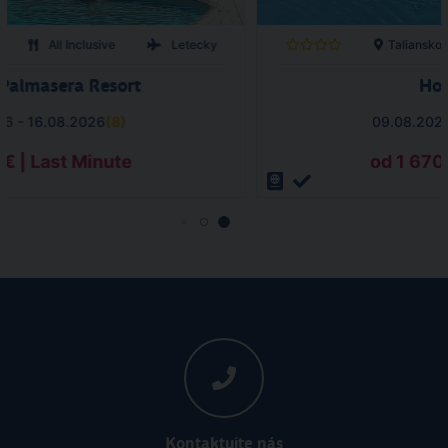
All Inclusive
Letecky
Taliansko
 Palmasera Resort
Hot
26 - 16.08.2026
(
8
)
09.08.2026
 € | Last Minute
od 1 670 
Kontaktujte nás