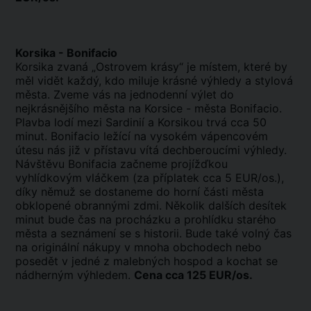
Korsika - Bonifacio
Korsika zvaná „Ostrovem krásy“ je místem, které by
měl vidět každý, kdo miluje krásné výhledy a stylová
města. Zveme vás na jednodenní výlet do
nejkrásnějšího města na Korsice - města Bonifacio.
Plavba lodí mezi Sardinií a Korsikou trvá cca 50
minut. Bonifacio ležící na vysokém vápencovém
útesu nás již v přístavu vítá dechberoucími výhledy.
Návštěvu Bonifacia začneme projížďkou
vyhlídkovým vláčkem (za příplatek cca 5 EUR/os.),
díky němuž se dostaneme do horní části města
obklopené obrannými zdmi. Několik dalších desítek
minut bude čas na procházku a prohlídku starého
města a seznámení se s historii. Bude také volný čas
na originální nákupy v mnoha obchodech nebo
posedět v jedné z malebných hospod a kochat se
nádherným výhledem.
Cena cca 125 EUR/os.