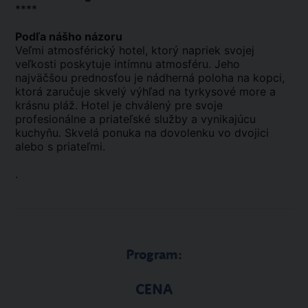
****
Podľa nášho názoru
Veľmi atmosférický hotel, ktorý napriek svojej
veľkosti poskytuje intímnu atmosféru. Jeho
najväčšou prednosťou je nádherná poloha na kopci,
ktorá zaručuje skvelý výhľad na tyrkysové more a
krásnu pláž. Hotel je chválený pre svoje
profesionálne a priateľské služby a vynikajúcu
kuchyňu. Skvelá ponuka na dovolenku vo dvojici
alebo s priateľmi.
.
Program:
CENA