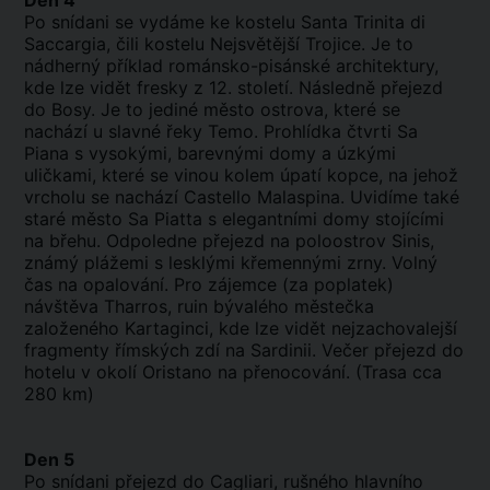
Den 4
Po snídani se vydáme ke kostelu Santa Trinita di
Saccargia, čili kostelu Nejsvětější Trojice. Je to
nádherný příklad románsko-pisánské architektury,
kde lze vidět fresky z 12. století. Následně přejezd
do Bosy. Je to jediné město ostrova, které se
nachází u slavné řeky Temo. Prohlídka čtvrti Sa
Piana s vysokými, barevnými domy a úzkými
uličkami, které se vinou kolem úpatí kopce, na jehož
vrcholu se nachází Castello Malaspina. Uvidíme také
staré město Sa Piatta s elegantními domy stojícími
na břehu. Odpoledne přejezd na poloostrov Sinis,
známý plážemi s lesklými křemennými zrny. Volný
čas na opalování. Pro zájemce (za poplatek)
návštěva Tharros, ruin bývalého městečka
založeného Kartaginci, kde lze vidět nejzachovalejší
fragmenty římských zdí na Sardinii. Večer přejezd do
hotelu v okolí Oristano na přenocování. (Trasa cca
280 km)
Den 5
Po snídani přejezd do Cagliari, rušného hlavního