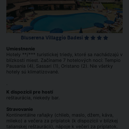
Bluserena Villaggio Badesi
Umiestnenie
Hotely **/*** turistickej triedy, ktoré sa nachádzajú v
blízkosti miest. Začíname 7 hotelových nocí: Tempio
Pausania (4), Sassari (1), Oristano (2). Nie všetky
hotely sú klimatizované.
.
K dispozícii pre hostí
reštaurácia, niekedy bar.
Stravovanie
Kontinentálne raňajky (chlieb, maslo, džem, káva,
mlieko) a večera za príplatok (k dispozícii v blízkej
talianskej reštaurácii), nápoje k večeri za príplatok.