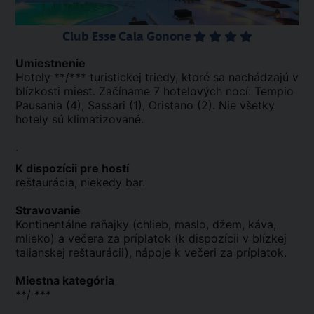
Club Esse Cala Gonone
Umiestnenie
Hotely **/*** turistickej triedy, ktoré sa nachádzajú v
blízkosti miest. Začíname 7 hotelových nocí: Tempio
Pausania (4), Sassari (1), Oristano (2). Nie všetky
hotely sú klimatizované.
.
K dispozícii pre hostí
reštaurácia, niekedy bar.
Stravovanie
Kontinentálne raňajky (chlieb, maslo, džem, káva,
mlieko) a večera za príplatok (k dispozícii v blízkej
talianskej reštaurácii), nápoje k večeri za príplatok.
Miestna kategória
**/ ***