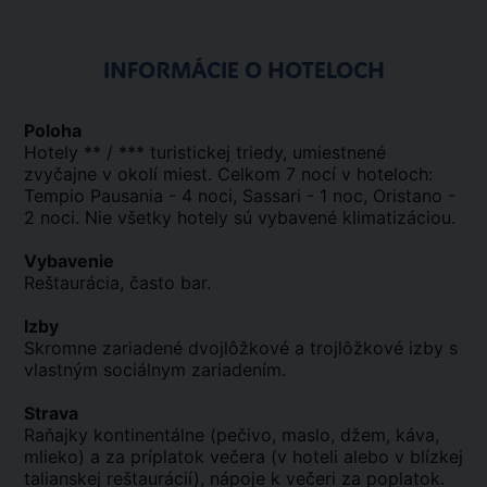
INFORMÁCIE O HOTELOCH
Poloha
Hotely ** / *** turistickej triedy, umiestnené
zvyčajne v okolí miest. Celkom 7 nocí v hoteloch:
Tempio Pausania - 4 noci, Sassari - 1 noc, Oristano -
2 noci. Nie všetky hotely sú vybavené klimatizáciou.
Vybavenie
Reštaurácia, často bar.
Izby
Skromne zariadené dvojlôžkové a trojlôžkové izby s
vlastným sociálnym zariadením.
Strava
Raňajky kontinentálne (pečivo, maslo, džem, káva,
mlieko) a za príplatok večera (v hoteli alebo v blízkej
talianskej reštaurácií), nápoje k večeri za poplatok.