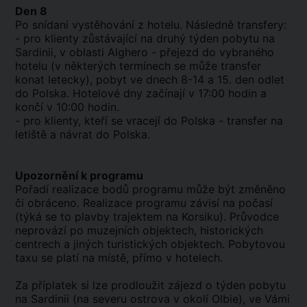
Den 8
Po snídani vystěhování z hotelu. Následně transfery:
- pro klienty zůstávající na druhý týden pobytu na
Sardinii, v oblasti Alghero - přejezd do vybraného
hotelu (v některých termínech se může transfer
konat letecky), pobyt ve dnech 8-14 a 15. den odlet
do Polska. Hotelové dny začínají v 17:00 hodin a
končí v 10:00 hodin.
- pro klienty, kteří se vracejí do Polska - transfer na
letiště a návrat do Polska.
Upozornění k programu
Pořadí realizace bodů programu může být změněno
či obráceno. Realizace programu závisí na počasí
(týká se to plavby trajektem na Korsiku). Průvodce
neprovází po muzejních objektech, historických
centrech a jiných turistických objektech. Pobytovou
taxu se platí na místě, přímo v hotelech.
Za příplatek si lze prodloužit zájezd o týden pobytu
na Sardinii (na severu ostrova v okolí Olbie), ve Vámi