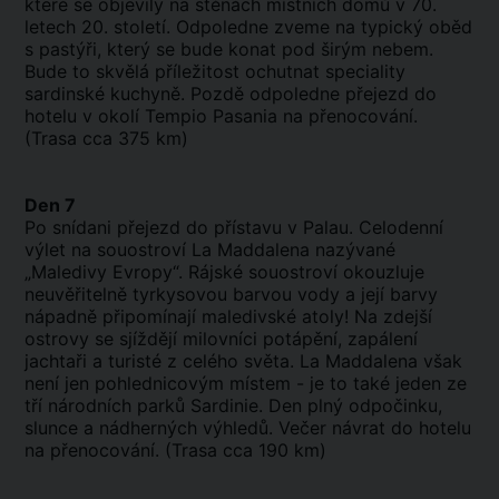
které se objevily na stěnách místních domů v 70.
letech 20. století. Odpoledne zveme na typický oběd
s pastýři, který se bude konat pod širým nebem.
Bude to skvělá příležitost ochutnat speciality
sardinské kuchyně. Pozdě odpoledne přejezd do
hotelu v okolí Tempio Pasania na přenocování.
(Trasa cca 375 km)
Den 7
Po snídani přejezd do přístavu v Palau. Celodenní
výlet na souostroví La Maddalena nazývané
„Maledivy Evropy“. Rájské souostroví okouzluje
neuvěřitelně tyrkysovou barvou vody a její barvy
nápadně připomínají maledivské atoly! Na zdejší
ostrovy se sjíždějí milovníci potápění, zapálení
jachtaři a turisté z celého světa. La Maddalena však
není jen pohlednicovým místem - je to také jeden ze
tří národních parků Sardinie. Den plný odpočinku,
slunce a nádherných výhledů. Večer návrat do hotelu
na přenocování. (Trasa cca 190 km)