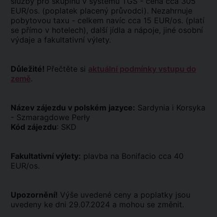
služby pro skupinu v systému TGS - cena cca 305
EUR/os. (poplatek placený průvodci). Nezahrnuje
pobytovou taxu - celkem navíc cca 15 EUR/os. (platí
se přímo v hotelech), další jídla a nápoje, jiné osobní
výdaje a fakultativní výlety.
Důležité!
Přečtěte si
aktuální podmínky vstupu do
země
.
Název zájezdu v polském jazyce:
Sardynia i Korsyka
- Szmaragdowe Perły
Kód zájezdu
: SKD
Fakultativní výlety:
plavba na Bonifacio cca 40
EUR/os.
Upozornění!
Výše uvedené ceny a poplatky jsou
uvedeny ke dni 29.07.2024 a mohou se změnit.