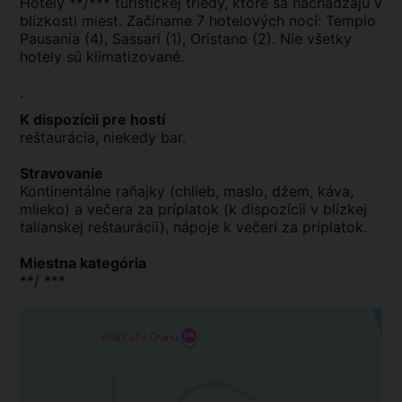
Hotely **/*** turistickej triedy, ktoré sa nachádzajú v
blízkosti miest. Začíname 7 hotelových nocí: Tempio
Pausania (4), Sassari (1), Oristano (2). Nie všetky
hotely sú klimatizované.
.
K dispozícii pre hostí
reštaurácia, niekedy bar.
Stravovanie
Kontinentálne raňajky (chlieb, maslo, džem, káva,
mlieko) a večera za príplatok (k dispozícii v blízkej
talianskej reštaurácii), nápoje k večeri za príplatok.
Miestna kategória
**/ ***