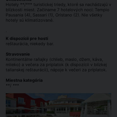
Hotely **/*** turistickej triedy, ktoré sa nachádzajú v
blízkosti miest. Začíname 7 hotelových nocí: Tempio
Pausania (4), Sassari (1), Oristano (2). Nie všetky
hotely sú klimatizované.
.
K dispozícii pre hostí
reštaurácia, niekedy bar.
Stravovanie
Kontinentálne raňajky (chlieb, maslo, džem, káva,
mlieko) a večera za príplatok (k dispozícii v blízkej
talianskej reštaurácii), nápoje k večeri za príplatok.
Miestna kategória
**/ ***