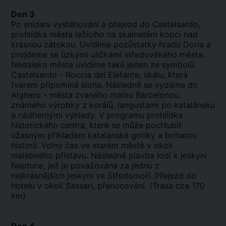
Den 3
Po snídani vystěhování a přejezd do Castelsardo,
prohlídka města ležícího na skalnatém kopci nad
krásnou zátokou. Uvidíme pozůstatky hradu Doria a
projdeme se úzkými uličkami středověkého města.
Nedaleko města uvidíme také jeden ze symbolů
Castelsardo - Roccia del Elefante, skálu, která
tvarem připomíná slona. Následně se vydáme do
Alghero - města zvaného malou Barcelonou,
známého výrobky z korálů, langustami po katalánsku
a nádhernými výhledy. V programu prohlídka
historického centra, které se může pochlubit
úžasným příkladem katalánské gotiky a bohatou
historií. Volný čas ve starém městě v okolí
malebného přístavu. Následně plavba lodí k jeskyni
Neptune, jež je považována za jednu z
nejkrásnějších jeskyní ve Středomoří. Přejezd do
hotelu v okolí Sassari, přenocování. (Trasa cca 170
km)