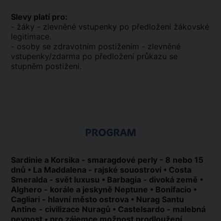
Slevy platí pro:
- žáky - zlevněné vstupenky po předložení žákovské
legitimace.
- osoby se zdravotním postižením - zlevněné
vstupenky/zdarma po předložení průkazu se
stupněm postižení.
PROGRAM
Sardinie a Korsika - smaragdové perly - 8 nebo 15
dnů • La Maddalena - rajské souostroví • Costa
Smeralda - svět luxusu • Barbagia - divoká země •
Alghero - korále a jeskyně Neptune • Bonifacio •
Cagliari - hlavní město ostrova • Nurag Santu
Antine
- civilizace Nuragů • Castelsardo - malebná
pevnost • pro zájemce možnost prodloužení