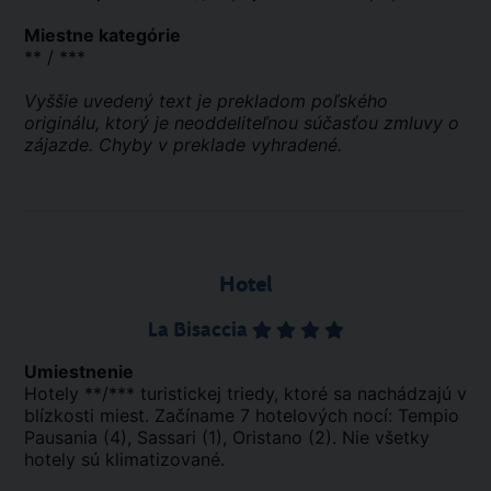
Miestne kategórie
** / ***
Vyššie uvedený text je prekladom poľského
originálu, ktorý je neoddeliteľnou súčasťou zmluvy o
zájazde. Chyby v preklade vyhradené.
Hotel
La Bisaccia
Umiestnenie
Hotely **/*** turistickej triedy, ktoré sa nachádzajú v
blízkosti miest. Začíname 7 hotelových nocí: Tempio
Pausania (4), Sassari (1), Oristano (2). Nie všetky
hotely sú klimatizované.