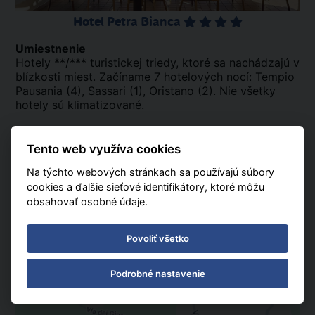
Hotel Petra Bianca
Umiestnenie
Hotely **/*** turistickej triedy, ktoré sa nachádzajú v
blízkosti miest. Začíname 7 hotelových nocí: Tempio
Pausania (4), Sassari (1), Oristano (2). Nie všetky
hotely sú klimatizované.
.
Tento web využíva cookies
K dispozícii pre hostí
reštaurácia, niekedy bar.
Na týchto webových stránkach sa používajú súbory
cookies a ďalšie sieťové identifikátory, ktoré môžu
Stravovanie
obsahovať osobné údaje.
Kontinentálne raňajky (chlieb, maslo, džem, káva,
mlieko) a večera za príplatok (k dispozícii v blízkej
talianskej reštaurácii), nápoje k večeri za príplatok.
Povoliť všetko
Miestna kategória
Podrobné nastavenie
**/ ***