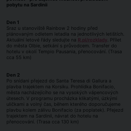
pobytu na Sardinii
Den 1
Sraz u stanoviště Rainbow 2 hodiny před
plánovaným odletem letadla na jednotlivých letištích.
Aktuální letové řády sledujte na
R.pl/rozklady
. Přílet
do města Olbie, setkání s průvodcem. Transfer do
hotelu v okolí Tempio Pausania, přenocování. (Trasa
cca 55 km)
Den 2
Po snídani přejezd do Santa Teresa di Gallura a
plavba trajektem na Korsiku. Prohlídka Bonifacio,
města nacházejícího se na vysokých vápencových
útesech. V programu procházka klikatými, úzkými
uličkami a volný čas, během kterého doporučujeme
plavbu kolem zálivu Bonifacio (za poplatek). Přejezd
trajektem na Sardinii, návrat do hotelu na
přenocování. (Trasa cca 130 km)