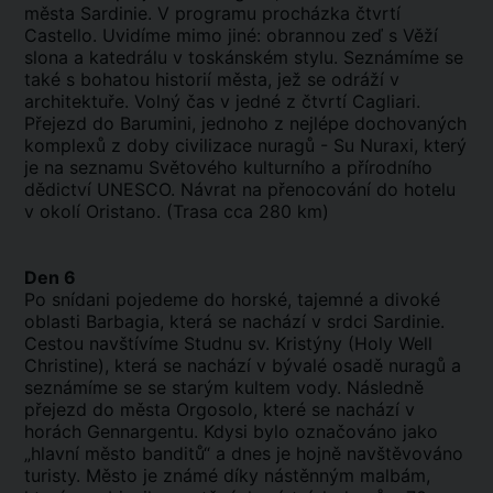
města Sardinie. V programu procházka čtvrtí
Castello. Uvidíme mimo jiné: obrannou zeď s Věží
slona a katedrálu v toskánském stylu. Seznámíme se
také s bohatou historií města, jež se odráží v
architektuře. Volný čas v jedné z čtvrtí Cagliari.
Přejezd do Barumini, jednoho z nejlépe dochovaných
komplexů z doby civilizace nuragů - Su Nuraxi, který
je na seznamu Světového kulturního a přírodního
dědictví UNESCO. Návrat na přenocování do hotelu
v okolí Oristano. (Trasa cca 280 km)
Den 6
Po snídani pojedeme do horské, tajemné a divoké
oblasti Barbagia, která se nachází v srdci Sardinie.
Cestou navštívíme Studnu sv. Kristýny (Holy Well
Christine), která se nachází v bývalé osadě nuragů a
seznámíme se se starým kultem vody. Následně
přejezd do města Orgosolo, které se nachází v
horách Gennargentu. Kdysi bylo označováno jako
„hlavní město banditů“ a dnes je hojně navštěvováno
turisty. Město je známé díky nástěnným malbám,