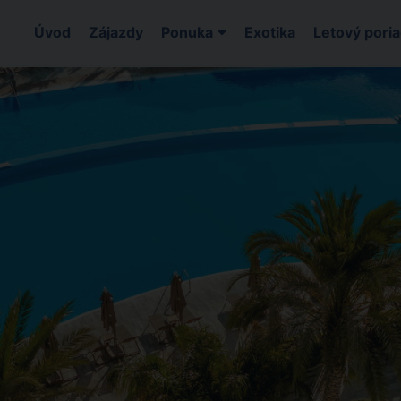
Úvod
Zájazdy
Ponuka
Exotika
Letový pori