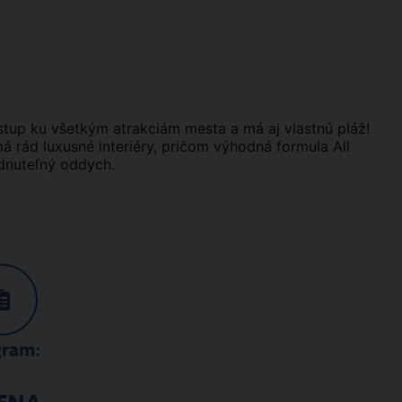
ístup ku všetkým atrakciám mesta a má aj vlastnú pláž!
á rád luxusné interiéry, pričom výhodná formula All
dnuteľný oddych.
gram: