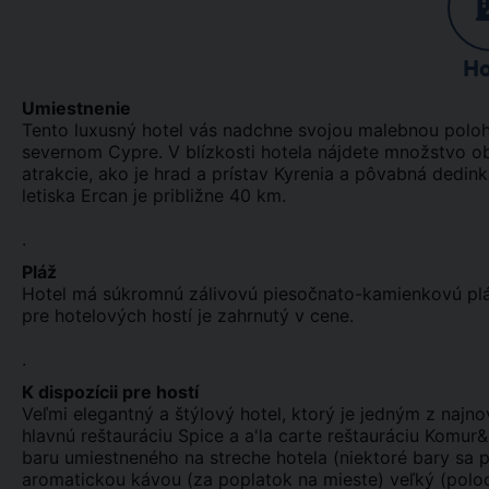
Ho
Umiestnenie
Tento luxusný hotel vás nadchne svojou malebnou poloh
severnom Cypre. V blízkosti hotela nájdete množstvo ob
atrakcie, ako je hrad a prístav Kyrenia a pôvabná dedin
letiska Ercan je približne 40 km.
.
Pláž
Hotel má súkromnú zálivovú piesočnato-kamienkovú pláž,
pre hotelových hostí je zahrnutý v cene.
.
K dispozícii pre hostí
Veľmi elegantný a štýlový hotel, ktorý je jedným z najnov
hlavnú reštauráciu Spice a a'la carte reštauráciu Komur
baru umiestneného na streche hotela (niektoré bary sa pl
aromatickou kávou (za poplatok na mieste) veľký (poloo