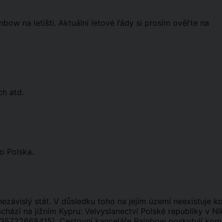
ow na letišti. Aktuální letové řády si prosím ověřte na
ch atd.
do Polska.
závislý stát. V důsledku toho na jejím území neexistuje ko
hází na jižním Kypru: Velvyslanectví Polské republiky v Ni
 +35722668415). Cestovní kanceláře Rainbow poskytují kom