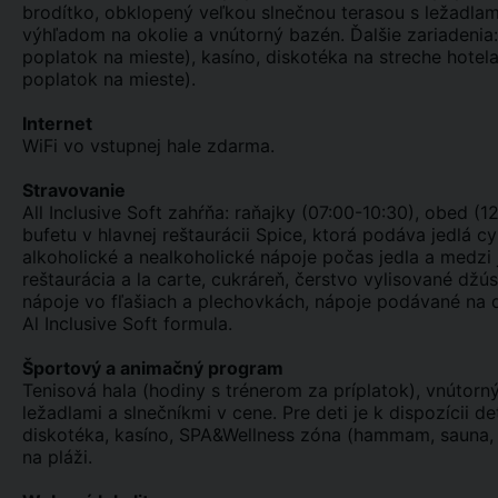
brodítko, obklopený veľkou slnečnou terasou s ležadlam
výhľadom na okolie a vnútorný bazén. Ďalšie zariadeni
poplatok na mieste), kasíno, diskotéka na streche hotel
poplatok na mieste).
Internet
WiFi vo vstupnej hale zdarma.
Stravovanie
All Inclusive Soft zahŕňa: raňajky (07:00-10:30), obed (
bufetu v hlavnej reštaurácii Spice, ktorá podáva jedlá
alkoholické a nealkoholické nápoje počas jedla a medzi 
reštaurácia a la carte, cukráreň, čerstvo vylisované džú
nápoje vo fľašiach a plechovkách, nápoje podávané na d
Al Inclusive Soft formula.
Športový a animačný program
Tenisová hala (hodiny s trénerom za príplatok), vnútorn
ležadlami a slnečníkmi v cene. Pre deti je k dispozícii d
diskotéka, kasíno, SPA&Wellness zóna (hammam, sauna, 
na pláži.