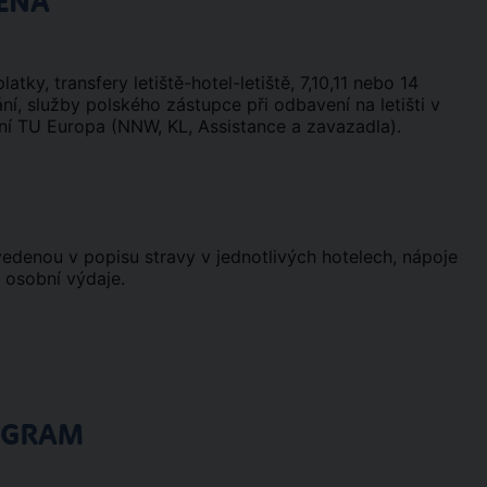
ENA
atky, transfery letiště-hotel-letiště, 7,10,11 nebo 14
í, služby polského zástupce při odbavení na letišti v
tění TU Europa (NNW, KL, Assistance a zavazadla).
uvedenou v popisu stravy v jednotlivých hotelech, nápoje
í osobní výdaje.
OGRAM