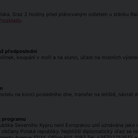
lska. Sraz 2 hodiny před plánovaným odletem u stánku Rainb
/rozklady
.
až předposlední
inek, koupání v moři a na slunci, účast na místních výlete
en
otelu na konci posledního dne, transfer na letiště, návrat 
k programu
ublika Severního Kypru není Evropskou unií uznávána jako ne
občany Polské republiky. Nejbližší diplomatický úřad se nac
ennedy Avenue 12/14, Office 601, 1087 Tel. +35722753517,