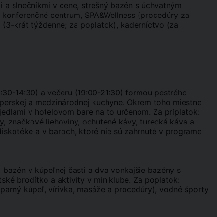
i a slnečníkmi v cene, strešný bazén s úchvatným
a: konferenčné centrum, SPA&Wellness (procedúry za
a (3-krát týždenne; za poplatok), kaderníctvo (za
12:30-14:30) a večeru (19:00-21:30) formou pestrého
 cyperskej a medzinárodnej kuchyne. Okrem toho miestne
jedlami v hotelovom bare na to určenom. Za príplatok:
sy, značkové liehoviny, ochutené kávy, turecká káva a
iskotéke a v baroch, ktoré nie sú zahrnuté v programe
ý bazén v kúpeľnej časti a dva vonkajšie bazény s
etské brodítko a aktivity v miniklube. Za poplatok:
parný kúpeľ, vírivka, masáže a procedúry), vodné športy