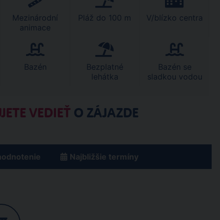
Mezinárodní
Pláž do 100 m
V/blízko centra
animace
Bazén
Bezplatné
Bazén se
lehátka
sladkou vodou
JETE VEDIEŤ
O ZÁJAZDE
hodnotenie
Najbližšie termíny