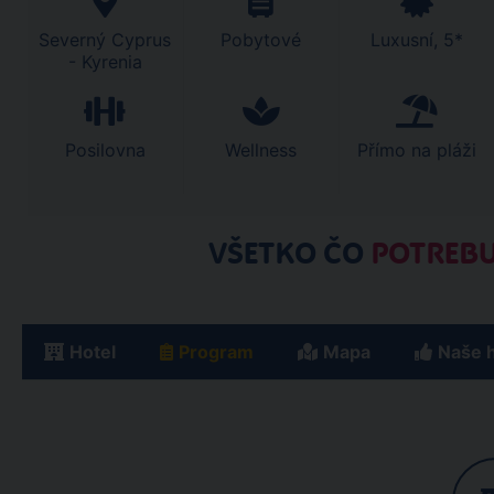
Severný Cyprus
Pobytové
Luxusní, 5*
- Kyrenia
Posilovna
Wellness
Přímo na pláži
VŠETKO ČO
POTREBU
Hotel
Program
Mapa
Naše 