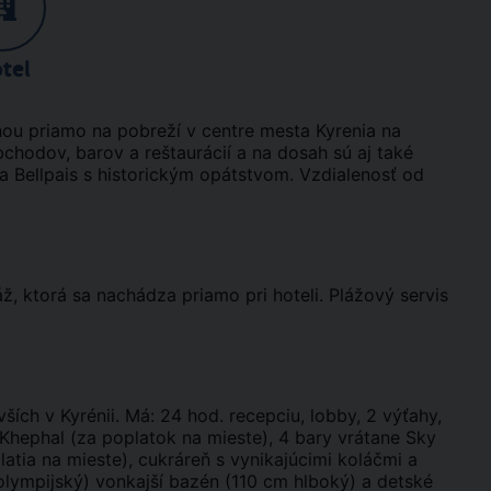
tel
ou priamo na pobreží v centre mesta Kyrenia na
chodov, barov a reštaurácií a na dosah sú aj také
ka Bellpais s historickým opátstvom. Vzdialenosť od
 ktorá sa nachádza priamo pri hoteli. Plážový servis
ších v Kyrénii. Má: 24 hod. recepciu, lobby, 2 výťahy,
&Khephal (za poplatok na mieste), 4 bary vrátane Sky
atia na mieste), cukráreň s vynikajúcimi koláčmi a
lympijský) vonkajší bazén (110 cm hlboký) a detské