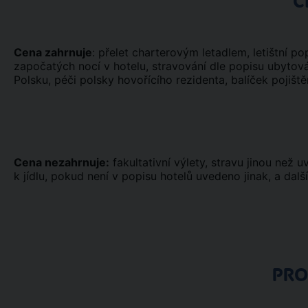
C
Cena zahrnuje
: přelet charterovým letadlem, letištní popl
započatých nocí v hotelu, stravování dle popisu ubytován
Polsku, péči polsky hovořícího rezidenta, balíček pojiš
Cena nezahrnuje:
fakultativní výlety, stravu jinou než 
k jídlu, pokud není v popisu hotelů uvedeno jinak, a dalš
PR