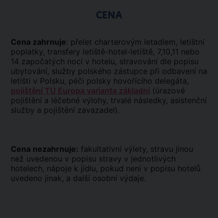
CENA
Cena zahrnuje
: přelet charterovým letadlem, letištní
poplatky, transfery letiště-hotel-letiště, 7,10,11 nebo
14 započatých nocí v hotelu, stravování dle popisu
ubytování, služby polského zástupce při odbavení na
letišti v Polsku, péči polsky hovořícího delegáta,
pojištění TU Europa varianta základní
(úrazové
pojištění a léčebné výlohy, trvalé následky, asistenční
služby a pojištění zavazadel).
Cena nezahrnuje:
fakultativní výlety, stravu jinou
než uvedenou v popisu stravy v jednotlivých
hotelech, nápoje k jídlu, pokud není v popisu hotelů
uvedeno jinak, a další osobní výdaje.