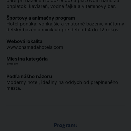
bare pri bazéne (10:00-19:00) a plážovom bare. Za
príplatok: kaviareň, vodná fajka a vitamínový bar.
Športový a animačný program
Hotel ponúka: vonkajšie a vnútorné bazény, vnútorný
detský bazén a miniklub pre deti od 4 do 12 rokov.
Webová lokalita
www.chamadahotels.com
Miestna kategória
*****
Podľa nášho názoru
Moderný hotel, ideálny na oddych od preplneného
mesta.
Program: