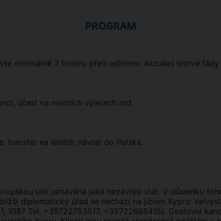
PROGRAM
avte minimálně 2 hodiny před odletem. Aktuální letové řády
nci, účast na místních výletech atd.
 transfer na letiště, návrat do Polska.
ropskou unií uznávána jako nezávislý stát. V důsledku toho
ližší diplomatický úřad se nachází na jižním Kypru: Velvysl
601, 1087 Tel. +35722753517, +35722668415). Cestovní kanc