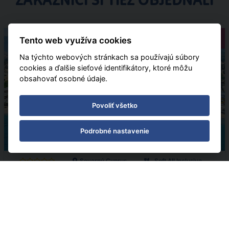
ZÁKAZNÍCI SI TIEŽ OBJEDNALI
Pobytové
Tento web využíva cookies
Na týchto webových stránkach sa používajú súbory
cookies a ďalšie sieťové identifikátory, ktoré môžu
obsahovať osobné údaje.
Povoliť všetko
Podrobné nastavenie
Severný Cyprus
Soft All Inclusive
Letecky
Acapulco Resort
07.11.2026 - 14.11.2026
(
8
)