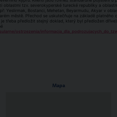
Severního Kypru. Klienti jsou rovněž standardně pojištěni 
ezi oblastmi tzv. severokyperské turecké republiky a oblast
např: Yeslirmak, Bostanci, Mehetan, Beyarmudu, Akyar v obl
tarém městě. Přechod se uskutečňuje na základě platného
je třeba předložit stejný doklad, který byl předložen dříve
né
ularne/ostrzezenia/informacja_dla_podrozujacych_do_tzw
Mapa