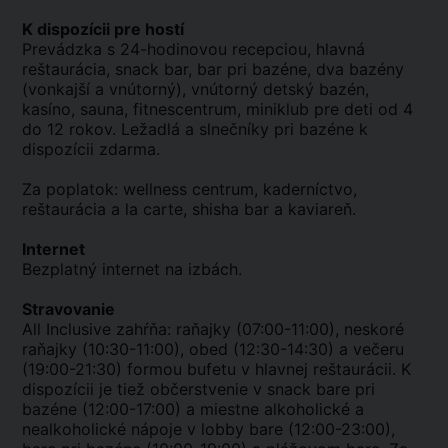
K dispozícii pre hostí
Prevádzka s 24-hodinovou recepciou, hlavná
reštaurácia, snack bar, bar pri bazéne, dva bazény
(vonkajší a vnútorný), vnútorný detský bazén,
kasíno, sauna, fitnescentrum, miniklub pre deti od 4
do 12 rokov. Ležadlá a slnečníky pri bazéne k
dispozícii zdarma.
Za poplatok: wellness centrum, kaderníctvo,
reštaurácia a la carte, shisha bar a kaviareň.
Internet
Bezplatný internet na izbách.
Stravovanie
All Inclusive zahŕňa: raňajky (07:00-11:00), neskoré
raňajky (10:30-11:00), obed (12:30-14:30) a večeru
(19:00-21:30) formou bufetu v hlavnej reštaurácii. K
dispozícii je tiež občerstvenie v snack bare pri
bazéne (12:00-17:00) a miestne alkoholické a
nealkoholické nápoje v lobby bare (12:00-23:00),