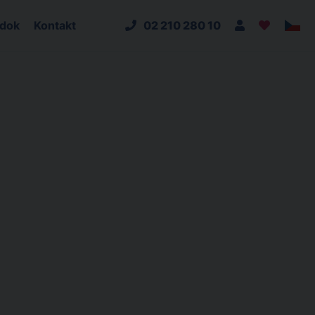
adok
Kontakt
02 210 280 10