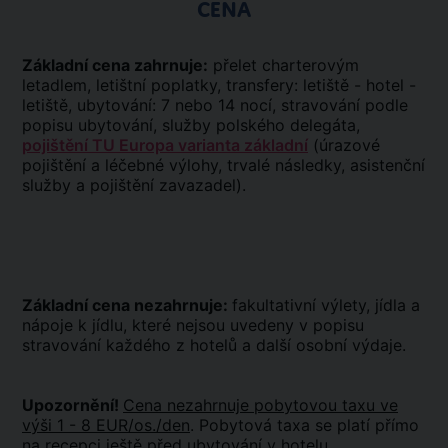
CENA
Základní cena zahrnuje:
přelet charterovým
letadlem, letištní poplatky, transfery: letiště - hotel -
letiště, ubytování: 7 nebo 14 nocí, stravování podle
popisu ubytování, služby polského delegáta,
pojištění TU Europa varianta základní
(úrazové
pojištění a léčebné výlohy, trvalé následky, asistenční
služby a pojištění zavazadel).
Základní cena nezahrnuje:
fakultativní výlety, jídla a
nápoje k jídlu, které nejsou uvedeny v popisu
stravování každého z hotelů a další osobní výdaje.
Upozornění!
Cena nezahrnuje pobytovou taxu ve
výši 1 - 8 EUR/os./den
. Pobytová taxa se platí přímo
na recepci ještě před ubytování v hotelu.