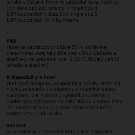
letiska v Catanii. Povinná turistická taxa, ktorú je
potrebné zaplatiť, priamo v hoteli cca 4
EUR/osoba/deň v Baia Sporting a cca 2
EUR/osoba/deň vo Villa Athena.
.
Pláž
Hotel sa nachádza približne 50 m od širokej
piesočnatej verejnej pláže (cez ulicu). Ležadlá a
slnečníky za príplatok cca 12-20 EUR/celý deň (2
ležadlá a slnečník).
K dispozícii pre hostí
Hodinová recepcia, vstupná hala, výťah. Hotel má
hlavnú reštauráciu s miestnou a medzinárodnou
kuchyňou, bar a strešnú vyhliadkovú terasu s
nádherným výhľadom na záliv Naxos a sopku Etna.
TV miestnosť a za poplatok: internetový kútik,
kaderníctvo, parkovisko.
Internet
Ve verejných priestoroch hotela je k dispozícii