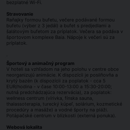
bezplatné Wi-Fi.
Stravovanie
Raňajky formou bufetu, večere podávané formou
bufetu (výber z 3 jedál) a bufet s predjedlami a
šalátovým bufetom za príplatok. Večera sa podáva v
športovom komplexe Baia. Nápoje k večeri sú za
príplatok.
.
Športový a animačný program
V hoteli sa vzhľadom na jeho polohu v centre obce
neorganizujú animácie. K dispozícii je posilňovňa a
krytý bazén (k dispozícii za poplatok - cca 5
EUR/hodina - v čase 10:00-13:00 a 15:30-20:00;
nutná predchádzajúca rezervácia), za poplatok:
wellness centrum (vírivka, fínska sauna,
thalassoterapia, turecký kúpeľ, solárium, kozmetické
procedúry a masáže) a vodné športy na pláži.
Potápačské centrum v blízkosti (externá ponuka).
Webová lokalita