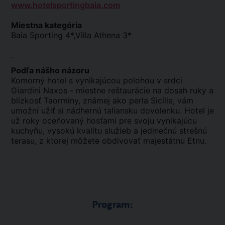
www.hotelsportingbaia.com
Miestna kategória
Baia Sporting 4*,Villa Athena 3*
.
Podľa nášho názoru
Komorný hotel s vynikajúcou polohou v srdci
Giardini Naxos - miestne reštaurácie na dosah ruky a
blízkosť Taorminy, známej ako perla Sicílie, vám
umožní užiť si nádhernú taliansku dovolenku. Hotel je
už roky oceňovaný hosťami pre svoju vynikajúcu
kuchyňu, vysokú kvalitu služieb a jedinečnú strešnú
terasu, z ktorej môžete obdivovať majestátnu Etnu.
Program: