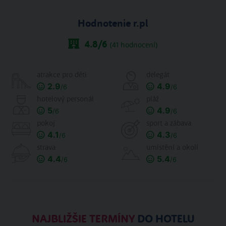
Hodnotenie r.pl
4.8
/6
(
41
hodnocení)
atrakce pro děti
delegát
2.9
4.9
/6
/6
hotelový personál
pláž
5
4.9
/6
/6
pokoj
sport a zábava
4.1
4.3
/6
/6
strava
umístění a okolí
4.4
5.4
/6
/6
NAJBLIŽŠIE TERMÍNY
DO HOTELU