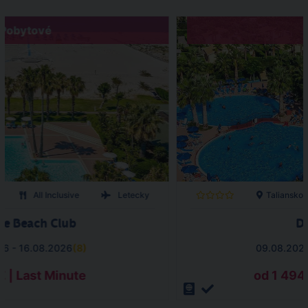
Pobytové
All Inclusive
Letecky
Taliansko
ne Beach Club
Do
26 - 16.08.2026
(
8
)
09.08.2026
€ | Last Minute
od 1 494 