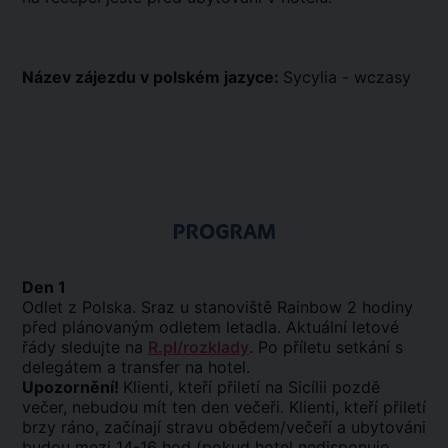
Název zájezdu v polském jazyce:
Sycylia - wczasy
PROGRAM
Den 1
Odlet z Polska. Sraz u stanoviště Rainbow 2 hodiny
před plánovaným odletem letadla. Aktuální letové
řády sledujte na
R.pl/rozklady
. Po příletu setkání s
delegátem a transfer na hotel.
Upozornění!
Klienti, kteří přiletí na Sicílii pozdě
večer, nebudou mít ten den večeři. Klienti, kteří přiletí
brzy ráno, začínají stravu obědem/večeří a ubytováni
budou mezi 14-16 hod (pokud hotel nedisponuje