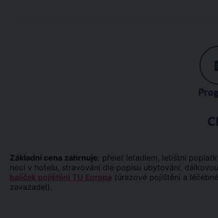
Pro
C
Základní cena zahrnuje
: přelet letadlem, letištní poplat
nocí v hotelu, stravování dle popisu ubytování, dálkovou
balíček pojištění TU Europa
(úrazové pojištění a léčebné 
zavazadel).