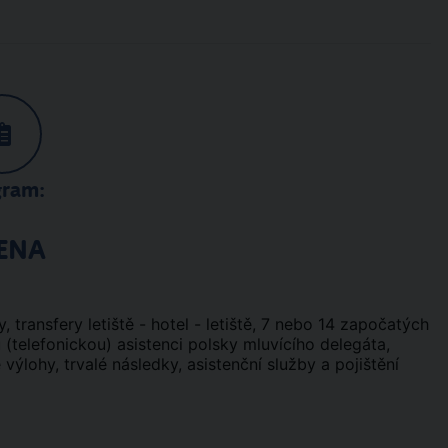
gram:
ENA
ky, transfery letiště - hotel - letiště, 7 nebo 14 započatých
 (telefonickou) asistenci polsky mluvícího delegáta,
výlohy, trvalé následky, asistenční služby a pojištění