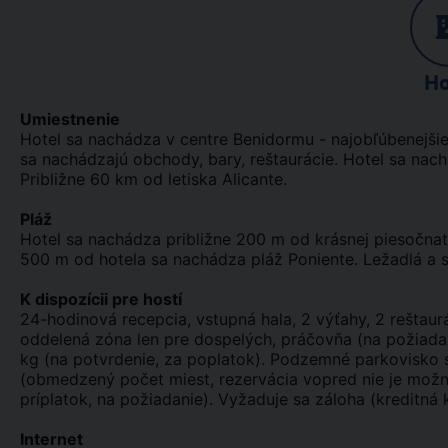
Ho
Umiestnenie
Hotel sa nachádza v centre Benidormu - najobľúbenejšieh
sa nachádzajú obchody, bary, reštaurácie. Hotel sa nachá
Približne 60 km od letiska Alicante.
Pláž
Hotel sa nachádza približne 200 m od krásnej piesočnat
500 m od hotela sa nachádza pláž Poniente. Ležadlá a sl
K dispozícii pre hostí
24-hodinová recepcia, vstupná hala, 2 výťahy, 2 reštaurá
oddelená zóna len pre dospelých, práčovňa (na požiadan
kg (na potvrdenie, za poplatok). Podzemné parkovisko 
(obmedzený počet miest, rezervácia vopred nie je mož
príplatok, na požiadanie). Vyžaduje sa záloha (kreditná
Internet