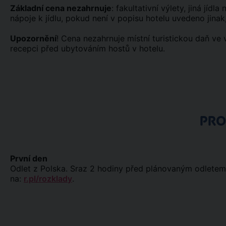
Základní cena nezahrnuje
: fakultativní výlety, jiná jíd
nápoje k jídlu, pokud není v popisu hotelu uvedeno jinak,
Upozornění
! Cena nezahrnuje místní turistickou daň ve 
recepci před ubytováním hostů v hotelu.
PR
První den
Odlet z Polska. Sraz 2 hodiny před plánovaným odletem u
na:
r.pl/rozklady
.