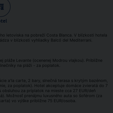
tel
o letoviska na pobreží Costa Blanca. V blízkosti hotela
dza v blízkosti vyhliadky Balcó del Mediterrani.
ej pláže Levante (ocenenej Modrou vlajkou). Približne
nečníky na pláži - za poplatok.
cie a'la carte, 2 bary, slnečná terasa s krytým bazénom,
ie, za poplatok). Hotel akceptuje domáce zvieratá do 7
s obsluhou za príplatok na mieste cca 27 EUR/deň
ná). Možnosť prenájmu luxusného auta so šoférom (za
 karta) vo výške približne 75 EUR/osoba.