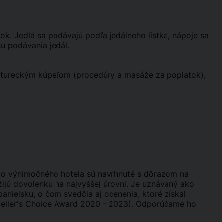
tok. Jedlá sa podávajú podľa jedálneho lístka, nápoje sa
u podávania jedál.
 a tureckým kúpeľom (procedúry a masáže za poplatok),
ohto výnimočného hotela sú navrhnuté s dôrazom na
užijú dovolenku na najvyššej úrovni. Je uznávaný ako
panielsku, o čom svedčia aj ocenenia, ktoré získal
raveller's Choice Award 2020 - 2023). Odporúčame ho