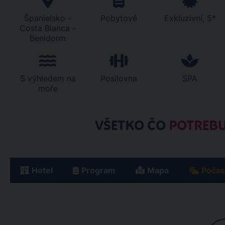
Španielsko -
Pobytové
Exkluzivní, 5*
Costa Blanca -
Benidorm
S výhledem na
Posilovna
SPA
moře
VŠETKO ČO
POTREBU
Hotel
Program
Mapa
Počas