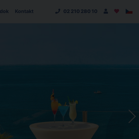
adok
Kontakt
02 210 280 10