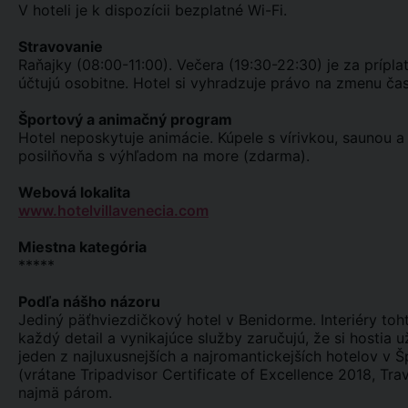
V hoteli je k dispozícii bezplatné Wi-Fi.
Stravovanie
Raňajky (08:00-11:00). Večera (19:30-22:30) je za prípla
účtujú osobitne. Hotel si vyhradzuje právo na zmenu čas
Športový a animačný program
Hotel neposkytuje animácie. Kúpele s vírivkou, saunou
posilňovňa s výhľadom na more (zdarma).
Webová lokalita
www.hotelvillavenecia.com
Miestna kategória
*****
Podľa nášho názoru
Jediný päťhviezdičkový hotel v Benidorme. Interiéry t
každý detail a vynikajúce služby zaručujú, že si hostia 
jeden z najluxusnejších a najromantickejších hotelov v Š
(vrátane Tripadvisor Certificate of Excellence 2018, T
najmä párom.