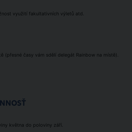
st využití fakultativních výletů atd.
ště (přesné časy vám sdělí delegát Rainbow na místě).
ÓNNOSŤ
iny května do poloviny září.