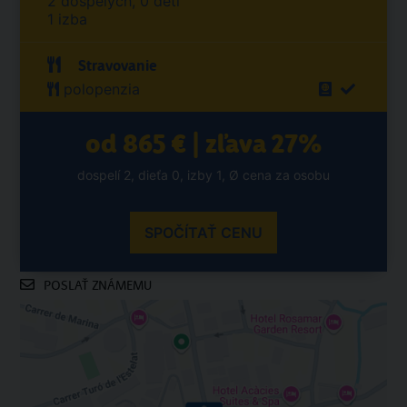
2 dospelých, 0 detí
1 izba
Stravovanie
polopenzia
od 865 € | zľava 27%
dospelí 2, dieťa 0, izby 1, Ø cena za osobu
SPOČÍTAŤ CENU
POSLAŤ ZNÁMEMU