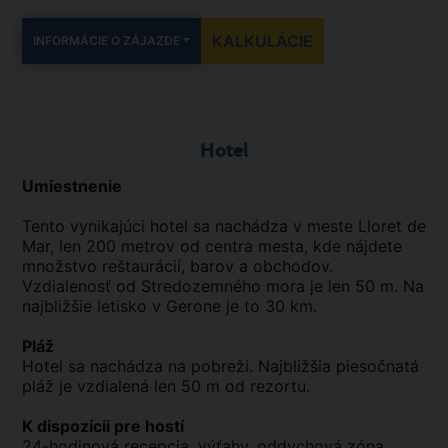
KALKULÁCIE
INFORMÁCIE O ZÁJAZDE
Hotel
Umiestnenie
Tento vynikajúci hotel sa nachádza v meste Lloret de
Mar, len 200 metrov od centra mesta, kde nájdete
množstvo reštaurácií, barov a obchodov.
Vzdialenosť od Stredozemného mora je len 50 m. Na
najbližšie letisko v Gerone je to 30 km.
Pláž
Hotel sa nachádza na pobreží. Najbližšia piesočnatá
pláž je vzdialená len 50 m od rezortu.
K dispozícii pre hostí
24-hodinová recepcia, výťahy, oddychová zóna,