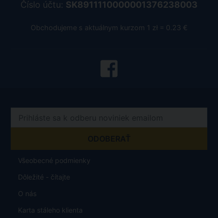
Číslo účtu:
SK8911110000001376238003
Obchodujeme s aktuálnym kurzom 1 zł = 0.23 €
Všeobecné podmienky
Dôležité - čítajte
O nás
Karta stáleho klienta