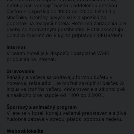
bufet a bar, vonkajší bazén s oddelenou detskou
časťou k dispozícii od 10:00 do 20:00, ležadlá a
slnečníky. Uteráky navyše sú k dispozícii za
poplatok na recepcii hotela. Hotel má zariadenia pre
osoby so zdravotným postihnutím. Hotel akceptuje
domáce zvieratá do 8 kg za príplatok (10EUR/deň).
Internet
V celom hoteli je k dispozícii bezplatné Wi-Fi
pripojenie na internet.
Stravovanie
Raňajky a večere sa podávajú formou bufetu v
hotelovej reštaurácii. Je možné zakúpiť si balíček All
Inclusive (zahŕňa večeru, občerstvenie a alkoholické
a nealkoholické nápoje od 11:00 do 23:00).
Športový a animačný program
V lete sa v hoteli konajú večerné predstavenia a živá
hudobná zábava v stredu, piatok, sobotu a nedeľu.
Webová lokalita