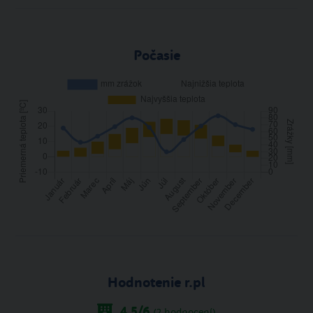
Počasie
Hodnotenie r.pl
4.5
/6
(
2
hodnocení)