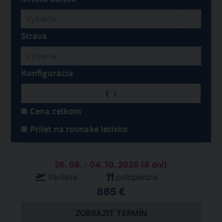
Vyberte
Strava
Vyberte
Konfigurácia
2
Cena celkom
Prílet na rovnake letisko
26. 09. - 04. 10. 2026 (8 dní)
Varšava
polopenzia
865 €
ZOBRAZIT TERMÍN