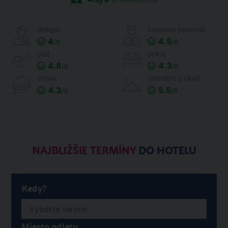
delegát
hotelový personál
4
4.5
/6
/6
pláž
pokoj
4.8
4.3
/6
/6
strava
umístění a okolí
4.3
5.5
/6
/6
NAJBLIŽŠIE TERMÍNY
DO HOTELU
Kedy?
Miesto odletu