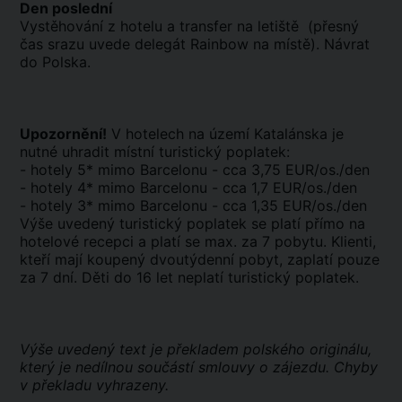
Den poslední
Vystěhování z hotelu a transfer na letiště (přesný
čas srazu uvede delegát Rainbow na místě). Návrat
do Polska.
Upozornění!
V hotelech na území Katalánska je
nutné uhradit místní turistický poplatek:
- hotely 5* mimo Barcelonu - cca 3,75 EUR/os./den
- hotely 4* mimo Barcelonu - cca 1,7 EUR/os./den
- hotely 3* mimo Barcelonu - cca 1,35 EUR/os./den
Výše uvedený turistický poplatek se platí přímo na
hotelové recepci a platí se max. za 7 pobytu. Klienti,
kteří mají koupený dvoutýdenní pobyt, zaplatí pouze
za 7 dní. Děti do 16 let neplatí turistický poplatek.
Výše uvedený text je překladem polského originálu,
který je nedílnou součástí smlouvy o zájezdu. Chyby
v překladu vyhrazeny.