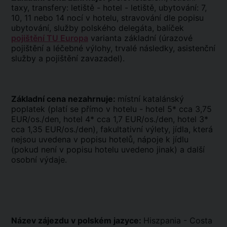
taxy, transfery: letiště - hotel - letiště, ubytování: 7,
10, 11 nebo 14 nocí v hotelu, stravování dle popisu
ubytování, služby polského delegáta, balíček
pojištění TU Europa
varianta základní (úrazové
pojištění a léčebné výlohy, trvalé následky, asistenční
služby a pojištění zavazadel).
Základní cena nezahrnuje:
místní katalánský
poplatek (platí se přímo v hotelu - hotel 5* cca 3,75
EUR/os./den, hotel 4* cca 1,7 EUR/os./den, hotel 3*
cca 1,35 EUR/os./den), fakultativní výlety, jídla, která
nejsou uvedena v popisu hotelů, nápoje k jídlu
(pokud není v popisu hotelu uvedeno jinak) a další
osobní výdaje.
Název zájezdu v polském jazyce:
Hiszpania - Costa