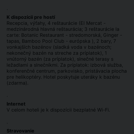
.
K dispozícii pre hostí
Recepcia, výťahy, 4 reštaurácie (El Mercat -
medzinárodná hlavná reštaurácia; 3 reštaurácie la
carte: Botanic Restaurant - stredomorská, Ginger -
tapas, Bamboo Pool Club - európska ), 2 bary, 7
vonkajších bazénov (sladká voda v bazénoch;
nekonečný bazén na streche za príplatok), 1
vnútorný bazén (za príplatok), slnečné terasy s
ležadlami a slnečníkmi. Za príplatok: izbová služba,
konferenčné centrum, parkovisko, pristávacia plocha
pre helikoptéry. Hotel poskytuje uteráky k bazénu
(zdarma).
.
Internet
V celom hoteli je k dispozícii bezplatné Wi-Fi.
.
Stravovanie