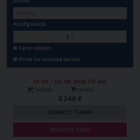
Strava
Vyberte
Konfigurácia
2
Cena celkom
Prílet na rovnake letisko
19. 08. - 03. 09. 2026 (15 dní)
Gdańsk
raňajky
3 240 €
ZOBRAZIT TERMÍN
SPOČÍTAŤ CENU