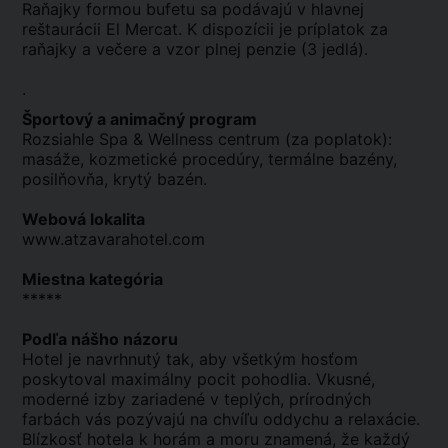
Raňajky formou bufetu sa podávajú v hlavnej
reštaurácii El Mercat. K dispozícii je príplatok za
raňajky a večere a vzor plnej penzie (3 jedlá).
.
Športový a animačný program
Rozsiahle Spa & Wellness centrum (za poplatok):
masáže, kozmetické procedúry, termálne bazény,
posilňovňa, krytý bazén.
Webová lokalita
www.atzavarahotel.com
Miestna kategória
*****
Podľa nášho názoru
Hotel je navrhnutý tak, aby všetkým hosťom
poskytoval maximálny pocit pohodlia. Vkusné,
moderné izby zariadené v teplých, prírodných
farbách vás pozývajú na chvíľu oddychu a relaxácie.
Blízkosť hotela k horám a moru znamená, že každý