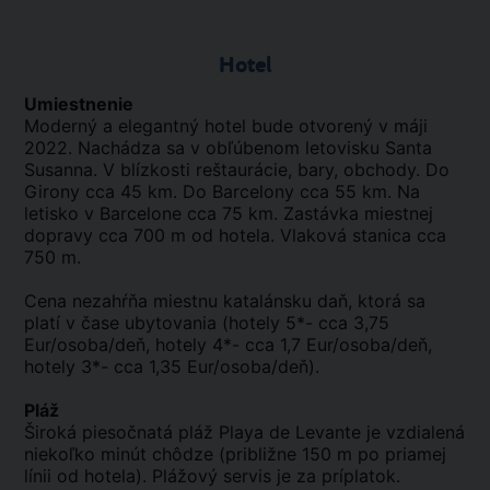
Hotel
Umiestnenie
Moderný a elegantný hotel bude otvorený v máji
2022. Nachádza sa v obľúbenom letovisku Santa
Susanna. V blízkosti reštaurácie, bary, obchody. Do
Girony cca 45 km. Do Barcelony cca 55 km. Na
letisko v Barcelone cca 75 km. Zastávka miestnej
dopravy cca 700 m od hotela. Vlaková stanica cca
750 m.
Cena nezahŕňa miestnu katalánsku daň, ktorá sa
platí v čase ubytovania (hotely 5*- cca 3,75
Eur/osoba/deň, hotely 4*- cca 1,7 Eur/osoba/deň,
hotely 3*- cca 1,35 Eur/osoba/deň).
Pláž
Široká piesočnatá pláž Playa de Levante je vzdialená
niekoľko minút chôdze (približne 150 m po priamej
línii od hotela). Plážový servis je za príplatok.