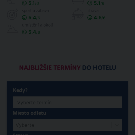
5.1
5.1
/6
/6
sport a zábava
strava
5.4
4.5
/6
/6
umístění a okolí
5.4
/6
NAJBLIŽŠIE TERMÍNY
DO HOTELU
Kedy?
Miesto odletu
Vyberte