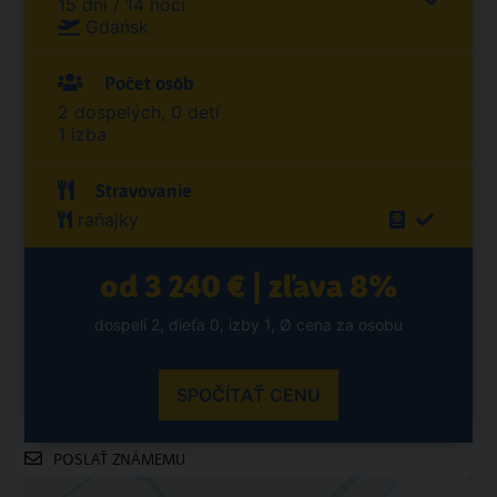
15 dní / 14 nocí
Gdańsk
Počet osôb
2 dospelých, 0 detí
1 izba
Stravovanie
raňajky
od 3 240 € | zľava 8%
dospelí 2, dieťa 0, izby 1, Ø cena za osobu
SPOČÍTAŤ CENU
POSLAŤ ZNÁMEMU