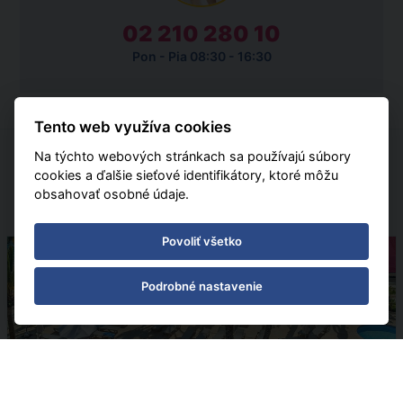
02 210 280 10
Pon - Pia 08:30 - 16:30
Tento web využíva cookies
Na týchto webových stránkach sa používajú súbory
cookies a ďalšie sieťové identifikátory, ktoré môžu
ZÁKAZNÍCI SI TIEŽ OBJEDNALI
obsahovať osobné údaje.
Povoliť všetko
Pobytové
Podrobné nastavenie