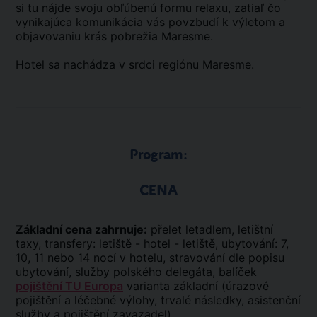
si tu nájde svoju obľúbenú formu relaxu, zatiaľ čo
vynikajúca komunikácia vás povzbudí k výletom a
objavovaniu krás pobrežia Maresme.
Hotel sa nachádza v srdci regiónu Maresme.
Program:
CENA
Základní cena zahrnuje:
přelet letadlem, letištní
taxy, transfery: letiště - hotel - letiště, ubytování: 7,
10, 11 nebo 14 nocí v hotelu, stravování dle popisu
ubytování, služby polského delegáta, balíček
pojištění TU Europa
varianta základní (úrazové
pojištění a léčebné výlohy, trvalé následky, asistenční
služby a pojištění zavazadel).