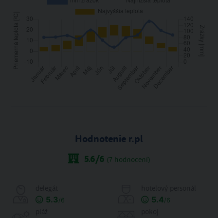
Hodnotenie r.pl
5.6
/6
(
7
hodnocení)
delegát
hotelový personál
5.3
5.4
/6
/6
pláž
pokoj