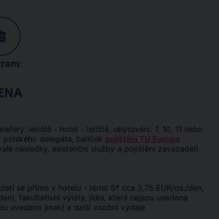
gram:
ENA
ansfery: letiště - hotel - letiště, ubytování: 7, 10, 11 nebo
by polského delegáta, balíček
pojištění TU Europa
valé následky, asistenční služby a pojištění zavazadel).
platí se přímo v hotelu - hotel 5* cca 3,75 EUR/os./den,
en), fakultativní výlety, jídla, která nejsou uvedena
elu uvedeno jinak) a další osobní výdaje.