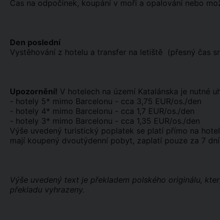
Čas na odpočinek, koupání v moři a opalování nebo možno
Den poslední
Vystěhování z hotelu a transfer na letiště (přesný čas 
Upozornění!
V hotelech na území Katalánska je nutné uhr
- hotely 5* mimo Barcelonu - cca 3,75 EUR/os./den
- hotely 4* mimo Barcelonu - cca 1,7 EUR/os./den
- hotely 3* mimo Barcelonu - cca 1,35 EUR/os./den
Výše uvedený turistický poplatek se platí přímo na hotelo
mají koupený dvoutýdenní pobyt, zaplatí pouze za 7 dní. 
Výše uvedený text je překladem polského originálu, kte
překladu vyhrazeny.