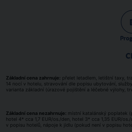
Pro
C
Základní cena zahrnuje:
přelet letadlem, letištní taxy, tr
14 nocí v hotelu, stravování dle popisu ubytování, služ
varianta základní (úrazové pojištění a léčebné výlohy, tr
Základní cena nezahrnuje:
místní katalánský poplatek (
hotel 4* cca 1,7 EUR/os./den, hotel 3* cca 1,35 EUR/os./d
v popisu hotelů, nápoje k jídlu (pokud není v popisu hot