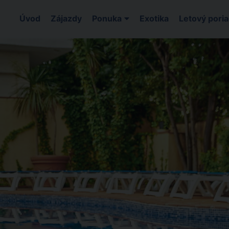
Úvod
Zájazdy
Ponuka
Exotika
Letový pori