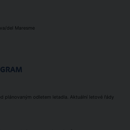
ava/del Maresme
OGRAM
ed plánovaným odletem letadla. Aktuální letové řády