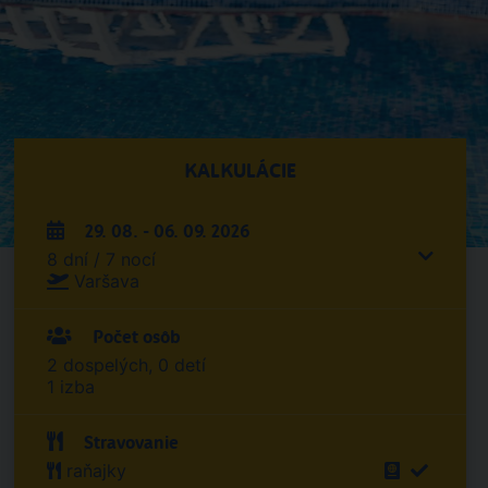
KALKULÁCIE
29. 08. - 06. 09. 2026
8 dní / 7 nocí
Varšava
Počet osôb
2 dospelých, 0 detí
1 izba
Stravovanie
raňajky