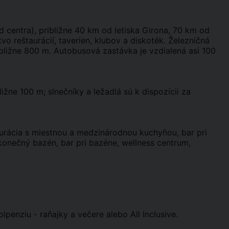
d centra), približne 40 km od letiska Girona, 70 km od
vo reštaurácií, taverien, klubov a diskoték. Železničná
ibližne 800 m. Autobusová zastávka je vzdialená asi 100
ižne 100 m; slnečníky a ležadlá sú k dispozícii za
aurácia s miestnou a medzinárodnou kuchyňou, bar pri
ekonečný bazén, bar pri bazéne, wellness centrum,
penziu - raňajky a večere alebo All Inclusive.