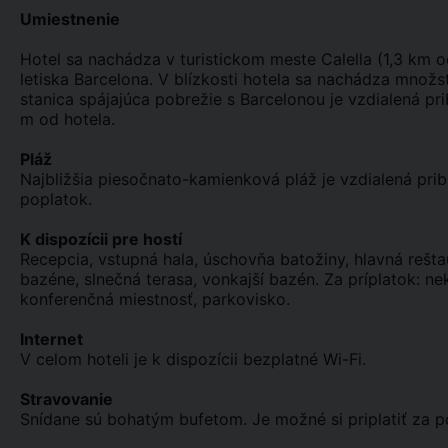
Umiestnenie
Hotel sa nachádza v turistickom meste Calella (1,3 km o
letiska Barcelona. V blízkosti hotela sa nachádza množst
stanica spájajúca pobrežie s Barcelonou je vzdialená pr
m od hotela.
Pláž
Najbližšia piesočnato-kamienková pláž je vzdialená pribl
poplatok.
K dispozícii pre hostí
Recepcia, vstupná hala, úschovňa batožiny, hlavná rešt
bazéne, slnečná terasa, vonkajší bazén. Za príplatok: n
konferenčná miestnosť, parkovisko.
Internet
V celom hoteli je k dispozícii bezplatné Wi-Fi.
Stravovanie
Snídane sú bohatým bufetom. Je možné si priplatiť za pol