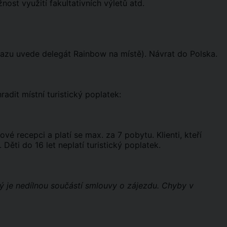
st využití fakultativních výletů atd.
srazu uvede delegát Rainbow na místě). Návrat do Polska.
adit místní turistický poplatek:
vé recepci a platí se max. za 7 pobytu. Klienti, kteří
Děti do 16 let neplatí turistický poplatek.
rý je nedílnou součástí smlouvy o zájezdu. Chyby v