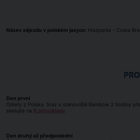
Název zájezdu v polském jazyce:
Hiszpania - Costa Br
PR
Den první
Odlety z Polska. Sraz u stanoviště Rainbow 2 hodiny př
sledujte na
R.pl/rozklady
.
Den druhý až předposlední