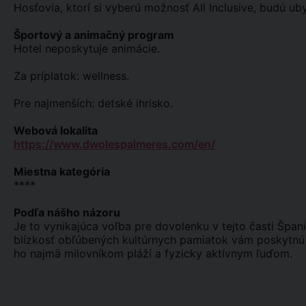
Hosťovia, ktorí si vyberú možnosť All Inclusive, budú ub
Športový a animačný program
Hotel neposkytuje animácie.
Za príplatok: wellness.
Pre najmenších: detské ihrisko.
Webová lokalita
https://www.dwolespalmeres.com/en/
Miestna kategória
****
Podľa nášho názoru
Je to vynikajúca voľba pre dovolenku v tejto časti Špa
blízkosť obľúbených kultúrnych pamiatok vám poskytn
ho najmä milovníkom pláží a fyzicky aktívnym ľuďom.