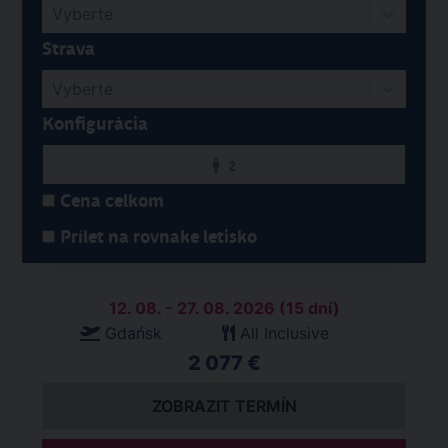
Vyberte
Strava
Vyberte
Konfigurácia
2
Cena celkom
Prílet na rovnake letisko
12. 08. - 27. 08. 2026 (15 dní)
Gdańsk
All Inclusive
2 077 €
ZOBRAZIT TERMÍN