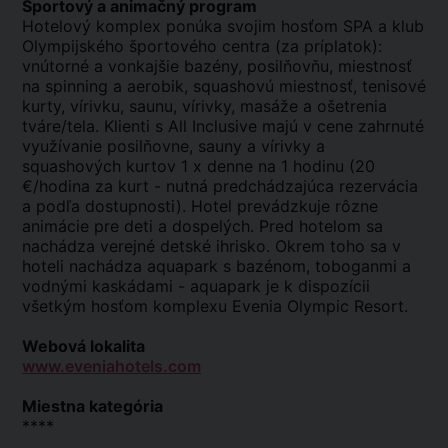
Športový a animačný program
Hotelový komplex ponúka svojim hosťom SPA a klub
Olympijského športového centra (za príplatok):
vnútorné a vonkajšie bazény, posilňovňu, miestnosť
na spinning a aerobik, squashovú miestnosť, tenisové
kurty, vírivku, saunu, vírivky, masáže a ošetrenia
tváre/tela. Klienti s All Inclusive majú v cene zahrnuté
využívanie posilňovne, sauny a vírivky a
squashových kurtov 1 x denne na 1 hodinu (20
€/hodina za kurt - nutná predchádzajúca rezervácia
a podľa dostupnosti). Hotel prevádzkuje rôzne
animácie pre deti a dospelých. Pred hotelom sa
nachádza verejné detské ihrisko. Okrem toho sa v
hoteli nachádza aquapark s bazénom, toboganmi a
vodnými kaskádami - aquapark je k dispozícii
všetkým hosťom komplexu Evenia Olympic Resort.
Webová lokalita
www.eveniahotels.com
Miestna kategória
****