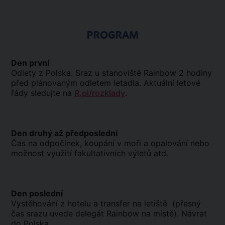
PROGRAM
Den první
Odlety z Polska. Sraz u stanoviště Rainbow 2 hodiny
před plánovaným odletem letadla. Aktuální letové
řády sledujte na
R.pl/rozklady
.
Den druhý až předposlední
Čas na odpočinek, koupání v moři a opalování nebo
možnost využití fakultativních výletů atd.
Den poslední
Vystěhování z hotelu a transfer na letiště (přesný
čas srazu uvede delegát Rainbow na místě). Návrat
do Polska.