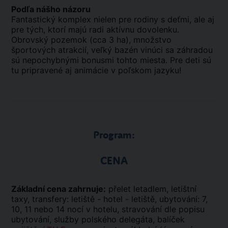
Podľa nášho názoru
Fantastický komplex nielen pre rodiny s deťmi, ale aj
pre tých, ktorí majú radi aktívnu dovolenku.
Obrovský pozemok (cca 3 ha), množstvo
športových atrakcií, veľký bazén vinúci sa záhradou
sú nepochybnými bonusmi tohto miesta. Pre deti sú
tu pripravené aj animácie v poľskom jazyku!
Program:
CENA
Základní cena zahrnuje:
přelet letadlem, letištní
taxy, transfery: letiště - hotel - letiště, ubytování: 7,
10, 11 nebo 14 nocí v hotelu, stravování dle popisu
ubytování, služby polského delegáta, balíček