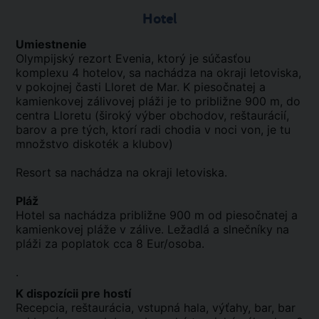
Hotel
Umiestnenie
Olympijský rezort Evenia, ktorý je súčasťou
komplexu 4 hotelov, sa nachádza na okraji letoviska,
v pokojnej časti Lloret de Mar. K piesočnatej a
kamienkovej zálivovej pláži je to približne 900 m, do
centra Lloretu (široký výber obchodov, reštaurácií,
barov a pre tých, ktorí radi chodia v noci von, je tu
množstvo diskoték a klubov)
Resort sa nachádza na okraji letoviska.
Pláž
Hotel sa nachádza približne 900 m od piesočnatej a
kamienkovej pláže v zálive. Ležadlá a slnečníky na
pláži za poplatok cca 8 Eur/osoba.
.
K dispozícii pre hostí
Recepcia, reštaurácia, vstupná hala, výťahy, bar, bar