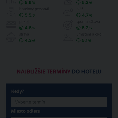
5.6
5.3
/6
/6
hotelový personál
pláž
5.5
4.7
/6
/6
pokoj
sport a zábava
4.5
5.2
/6
/6
strava
umístění a okolí
4.3
5.1
/6
/6
NAJBLIŽŠIE TERMÍNY
DO HOTELU
Kedy?
Miesto odletu