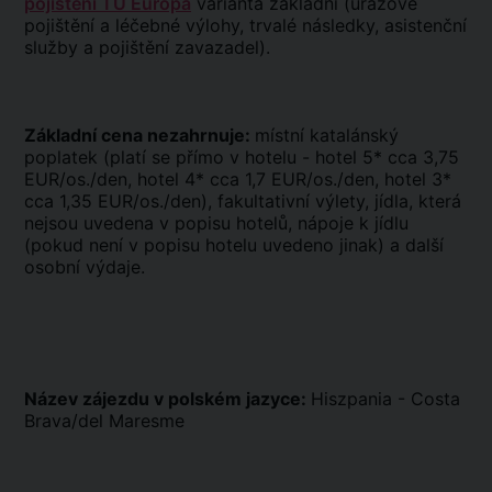
pojištění TU Europa
varianta základní (úrazové
pojištění a léčebné výlohy, trvalé následky, asistenční
služby a pojištění zavazadel).
Základní cena nezahrnuje:
místní katalánský
poplatek (platí se přímo v hotelu - hotel 5* cca 3,75
EUR/os./den, hotel 4* cca 1,7 EUR/os./den, hotel 3*
cca 1,35 EUR/os./den), fakultativní výlety, jídla, která
nejsou uvedena v popisu hotelů, nápoje k jídlu
(pokud není v popisu hotelu uvedeno jinak) a další
osobní výdaje.
Název zájezdu v polském jazyce:
Hiszpania - Costa
Brava/del Maresme