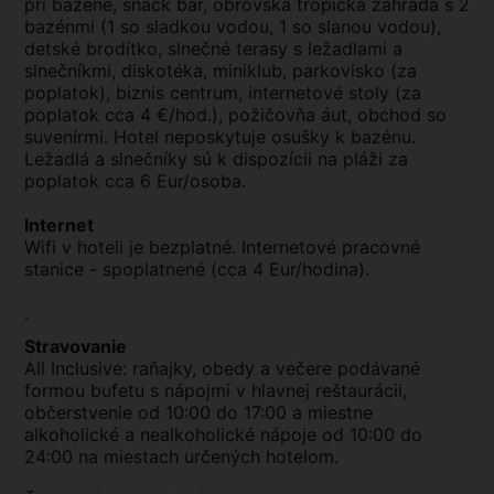
pri bazéne, snack bar, obrovská tropická záhrada s 2
bazénmi (1 so sladkou vodou, 1 so slanou vodou),
detské brodítko, slnečné terasy s ležadlami a
slnečníkmi, diskotéka, miniklub, parkovisko (za
poplatok), biznis centrum, internetové stoly (za
poplatok cca 4 €/hod.), požičovňa áut, obchod so
suvenírmi. Hotel neposkytuje osušky k bazénu.
Ležadlá a slnečníky sú k dispozícii na pláži za
poplatok cca 6 Eur/osoba.
Internet
Wifi v hoteli je bezplatné. Internetové pracovné
stanice - spoplatnené (cca 4 Eur/hodina).
.
Stravovanie
All Inclusive: raňajky, obedy a večere podávané
formou bufetu s nápojmi v hlavnej reštaurácii,
občerstvenie od 10:00 do 17:00 a miestne
alkoholické a nealkoholické nápoje od 10:00 do
24:00 na miestach určených hotelom.