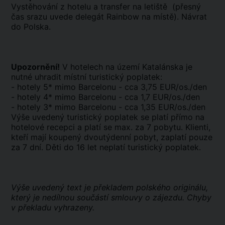
Vystěhování z hotelu a transfer na letiště (přesný
čas srazu uvede delegát Rainbow na místě). Návrat
do Polska.
Upozornění!
V hotelech na území Katalánska je
nutné uhradit místní turistický poplatek:
- hotely 5* mimo Barcelonu - cca 3,75 EUR/os./den
- hotely 4* mimo Barcelonu - cca 1,7 EUR/os./den
- hotely 3* mimo Barcelonu - cca 1,35 EUR/os./den
Výše uvedený turistický poplatek se platí přímo na
hotelové recepci a platí se max. za 7 pobytu. Klienti,
kteří mají koupený dvoutýdenní pobyt, zaplatí pouze
za 7 dní. Děti do 16 let neplatí turistický poplatek.
Výše uvedený text je překladem polského originálu,
který je nedílnou součástí smlouvy o zájezdu. Chyby
v překladu vyhrazeny.