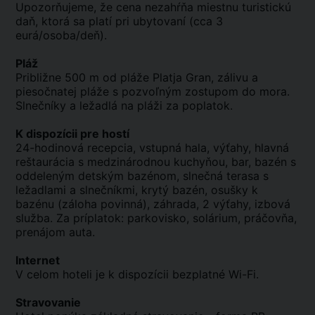
Upozorňujeme, že cena nezahŕňa miestnu turistickú
daň, ktorá sa platí pri ubytovaní (cca 3
eurá/osoba/deň).
Pláž
Približne 500 m od pláže Platja Gran, zálivu a
piesočnatej pláže s pozvoľným zostupom do mora.
Slnečníky a ležadlá na pláži za poplatok.
K dispozícii pre hostí
24-hodinová recepcia, vstupná hala, výťahy, hlavná
reštaurácia s medzinárodnou kuchyňou, bar, bazén s
oddeleným detským bazénom, slnečná terasa s
ležadlami a slnečníkmi, krytý bazén, osušky k
bazénu (záloha povinná), záhrada, 2 výťahy, izbová
služba. Za príplatok: parkovisko, solárium, práčovňa,
prenájom auta.
Internet
V celom hoteli je k dispozícii bezplatné Wi-Fi.
Stravovanie