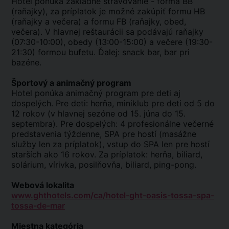
Hotel ponúka základné stravovanie - forma BB
(raňajky), za príplatok je možné zakúpiť formu HB
(raňajky a večera) a formu FB (raňajky, obed,
večera). V hlavnej reštaurácii sa podávajú raňajky
(07:30-10:00), obedy (13:00-15:00) a večere (19:30-
21:30) formou bufetu. Ďalej: snack bar, bar pri
bazéne.
Športový a animačný program
Hotel ponúka animačný program pre deti aj
dospelých. Pre deti: herňa, miniklub pre deti od 5 do
12 rokov (v hlavnej sezóne od 15. júna do 15.
septembra). Pre dospelých: 4 profesionálne večerné
predstavenia týždenne, SPA pre hostí (masážne
služby len za príplatok), vstup do SPA len pre hostí
starších ako 16 rokov. Za príplatok: herňa, biliard,
solárium, vírivka, posilňovňa, biliard, ping-pong.
Webová lokalita
www.ghthotels.com/ca/hotel-ght-oasis-tossa-spa-
tossa-de-mar
Miestna kategória