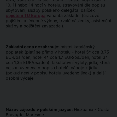
10, 11 nebo 14 nocí v hotelu, stravování dle popisu
ubytování, služby polského delegáta, balíček
pojištění TU Europa
varianta základní (úrazové
pojištění a léčebné výlohy, trvalé následky, asistenční
služby a pojištění zavazadel).
Základní cena nezahrnuje:
místní katalánský
poplatek (platí se přímo v hotelu - hotel 5* cca 3,75
EUR/os./den, hotel 4* cca 1,7 EUR/os./den, hotel 3*
cca 1,35 EUR/os./den), fakultativní výlety, jídla, která
nejsou uvedena v popisu hotelů, nápoje k jídlu
(pokud není v popisu hotelu uvedeno jinak) a další
osobní výdaje.
Název zájezdu v polském jazyce:
Hiszpania - Costa
Brava/del Maresme