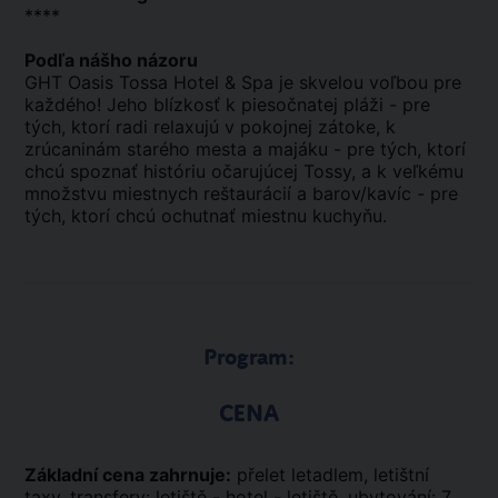
****
Podľa nášho názoru
GHT Oasis Tossa Hotel & Spa je skvelou voľbou pre
každého! Jeho blízkosť k piesočnatej pláži - pre
tých, ktorí radi relaxujú v pokojnej zátoke, k
zrúcaninám starého mesta a majáku - pre tých, ktorí
chcú spoznať históriu očarujúcej Tossy, a k veľkému
množstvu miestnych reštaurácií a barov/kavíc - pre
tých, ktorí chcú ochutnať miestnu kuchyňu.
Program:
CENA
Základní cena zahrnuje:
přelet letadlem, letištní
taxy, transfery: letiště - hotel - letiště, ubytování: 7,