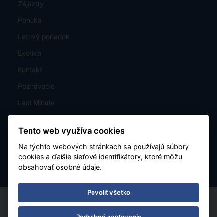
Zájazdy
Ponuka
Letový poriadok
Exotika
Kontakt
Poznávacie
Last Minute
Mapa
Tento web využíva cookies
Charterové letenky
Na týchto webových stránkach sa používajú súbory
Nastavenie cookies
cookies a ďalšie sieťové identifikátory, ktoré môžu
obsahovať osobné údaje.
Povoliť všetko
Podrobné nastavenie