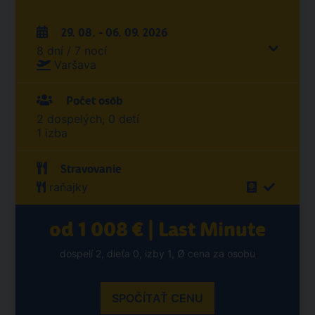
29. 08. - 06. 09. 2026
8 dní / 7 nocí
Varšava
Počet osôb
2 dospelých, 0 detí
1 izba
Stravovanie
raňajky
od 1 008 € | Last Minute
dospelí 2, dieťa 0, izby 1, Ø cena za osobu
SPOČÍTAŤ CENU