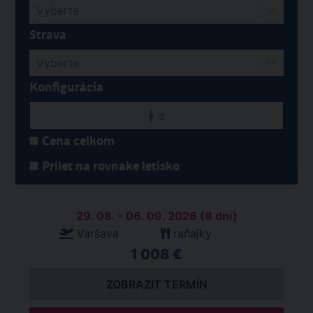
Vyberte
Strava
Vyberte
Konfigurácia
2
Cena celkom
Prílet na rovnake letisko
29. 08. - 06. 09. 2026 (8 dní)
Varšava
raňajky
1 008 €
ZOBRAZIT TERMÍN