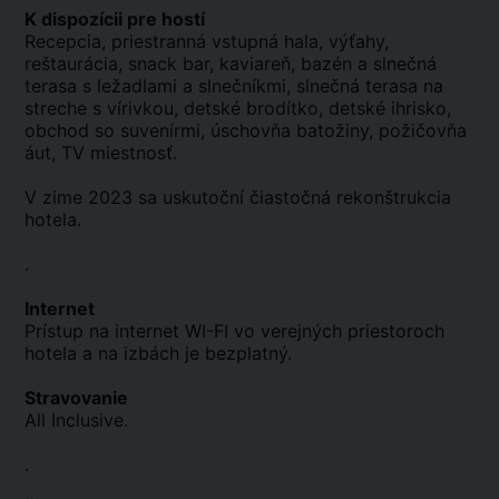
K dispozícii pre hostí
Recepcia, priestranná vstupná hala, výťahy,
reštaurácia, snack bar, kaviareň, bazén a slnečná
terasa s ležadlami a slnečníkmi, slnečná terasa na
streche s vírivkou, detské brodítko, detské ihrisko,
obchod so suvenírmi, úschovňa batožiny, požičovňa
áut, TV miestnosť.
V zime 2023 sa uskutoční čiastočná rekonštrukcia
hotela.
.
Internet
Prístup na internet WI-FI vo verejných priestoroch
hotela a na izbách je bezplatný.
Stravovanie
All Inclusive.
.