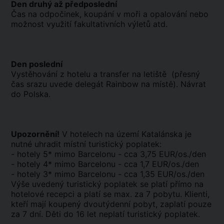
Den druhý až předposlední
Čas na odpočinek, koupání v moři a opalování nebo
možnost využití fakultativních výletů atd.
Den poslední
Vystěhování z hotelu a transfer na letiště (přesný
čas srazu uvede delegát Rainbow na místě). Návrat
do Polska.
Upozornění!
V hotelech na území Katalánska je
nutné uhradit místní turistický poplatek:
- hotely 5* mimo Barcelonu - cca 3,75 EUR/os./den
- hotely 4* mimo Barcelonu - cca 1,7 EUR/os./den
- hotely 3* mimo Barcelonu - cca 1,35 EUR/os./den
Výše uvedený turistický poplatek se platí přímo na
hotelové recepci a platí se max. za 7 pobytu. Klienti,
kteří mají koupený dvoutýdenní pobyt, zaplatí pouze
za 7 dní. Děti do 16 let neplatí turistický poplatek.