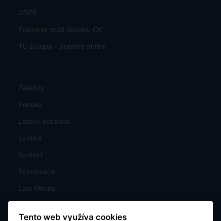
GDPR
Poistenie proti úpadku CK
TU Europa - pojistné plnění
Zájazdy
Ponuka
Letový poriadok
Exotika
Kontakt
Poznávacie
Last Minute
Mapa
Tento web využíva cookies