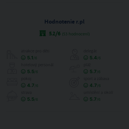
Hodnotenie r.pl
5.2
/6
(
53
hodnocení)
atrakce pro děti
delegát
5.1
5.4
/6
/6
hotelový personál
pláž
5.5
5.7
/6
/6
pokoj
sport a zábava
4.7
4.7
/6
/6
strava
umístění a okolí
5.5
5.7
/6
/6