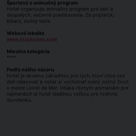
Športový a animačný program
Hotel organizuje animačný program pre deti a
dospelých, večerné predstavenie. Za príplatok:
biliard, stolný tenis.
Webová lokalita
www.htophotels.com
Miestna kategória
****
Podľa nášho názoru
Hotel je skvelou základňou pre tých, ktorí chcú cez
deň relaxovať a večer si vychutnať rušný nočný život
v meste Lloret de Mar. Vďaka rôznym animáciám pre
najmenších je hotel ideálnou voľbou pre rodinnú
dovolenku.