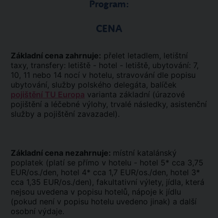
Program:
CENA
Základní cena zahrnuje:
přelet letadlem, letištní
taxy, transfery: letiště - hotel - letiště, ubytování: 7,
10, 11 nebo 14 nocí v hotelu, stravování dle popisu
ubytování, služby polského delegáta, balíček
pojištění TU Europa
varianta základní (úrazové
pojištění a léčebné výlohy, trvalé následky, asistenční
služby a pojištění zavazadel).
Základní cena nezahrnuje:
místní katalánský
poplatek (platí se přímo v hotelu - hotel 5* cca 3,75
EUR/os./den, hotel 4* cca 1,7 EUR/os./den, hotel 3*
cca 1,35 EUR/os./den), fakultativní výlety, jídla, která
nejsou uvedena v popisu hotelů, nápoje k jídlu
(pokud není v popisu hotelu uvedeno jinak) a další
osobní výdaje.