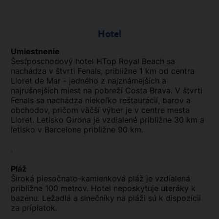
Hotel
Umiestnenie
Šesťposchodový hotel HTop Royal Beach sa
nachádza v štvrti Fenals, približne 1 km od centra
Lloret de Mar - jedného z najznámejších a
najrušnejších miest na pobreží Costa Brava. V štvrti
Fenals sa nachádza niekoľko reštaurácií, barov a
obchodov, pričom väčší výber je v centre mesta
Lloret. Letisko Girona je vzdialené približne 30 km a
letisko v Barcelone približne 90 km.
.
Pláž
Široká piesočnato-kamienková pláž je vzdialená
približne 100 metrov. Hotel neposkytuje uteráky k
bazénu. Ležadlá a slnečníky na pláži sú k dispozícii
za príplatok.