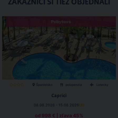
ZÁKAZNÍCI SI TIEŽ OBJEDNALI
Pobytové
Španielsko
polopenzia
Letecky
Caprici
08.08.2026 - 15.08.2026
(
8
)
od 998 € | zľava 45%