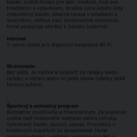
bazén, vodné ihrisko pre deti, miniklub, klub pre
tínedžerov s videohrami, strešná zóna Adults Only
(nekonečný bazén, slnečná terasa s ležadlami a
slnečníkmi, chillout bar), konferenčné miestnosti.
Hotel poskytuje uteráky k bazénu (zdarma).
Internet
V celom hoteli je k dispozícii bezplatné Wi-Fi.
.
Stravovanie
Bez jedla. Je možné si priplatiť za raňajky alebo
raňajky a večeru alebo tri jedlá denne (všetky jedlá
formou bufetu).
.
Športový a animačný program
Bezplatne: posilňovňa a fitnescentrum. Za poplatok:
vodná časť hotelového wellness centra (vírivka,
vyhrievaný bazén, jacuzzi, sauna). Procedúry v
hotelových kúpeľoch sú spoplatnené. Hotel
poskytuje denné a večerné animácie pre deti a