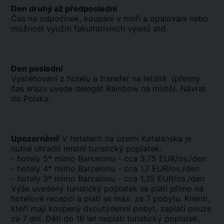
Den druhý až předposlední
Čas na odpočinek, koupání v moři a opalování nebo
možnost využití fakultativních výletů atd.
Den poslední
Vystěhování z hotelu a transfer na letiště (přesný
čas srazu uvede delegát Rainbow na místě). Návrat
do Polska.
Upozornění!
V hotelech na území Katalánska je
nutné uhradit místní turistický poplatek:
- hotely 5* mimo Barcelonu - cca 3,75 EUR/os./den
- hotely 4* mimo Barcelonu - cca 1,7 EUR/os./den
- hotely 3* mimo Barcelonu - cca 1,35 EUR/os./den
Výše uvedený turistický poplatek se platí přímo na
hotelové recepci a platí se max. za 7 pobytu. Klienti,
kteří mají koupený dvoutýdenní pobyt, zaplatí pouze
za 7 dní. Děti do 16 let neplatí turistický poplatek.