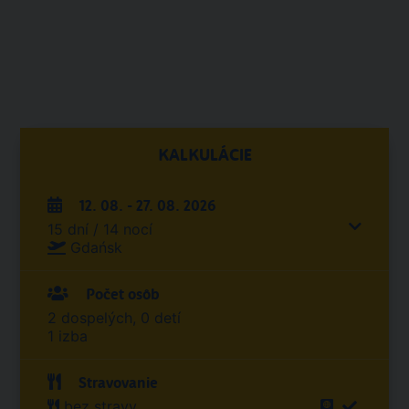
KALKULÁCIE
12. 08. - 27. 08. 2026
15 dní / 14 nocí
Gdańsk
Počet osôb
2 dospelých, 0 detí
1 izba
Stravovanie
bez stravy