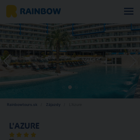
Rainbowtours.sk
Zájazdy
L'Azure
L'AZURE