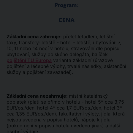
Program:
CENA
Základní cena zahrnuje:
přelet letadlem, letištní
taxy, transfery: letiště - hotel - letiště, ubytování: 7,
10, 11 nebo 14 nocí v hotelu, stravování dle popisu
ubytování, služby polského delegáta, balíček
pojištění TU Europa
varianta základní (úrazové
pojištění a léčebné výlohy, trvalé následky, asistenční
služby a pojištění zavazadel).
Základní cena nezahrnuje:
místní katalánský
poplatek (platí se přímo v hotelu - hotel 5* cca 3,75
EUR/os./den, hotel 4* cca 1,7 EUR/os./den, hotel 3*
cca 1,35 EUR/os./den), fakultativní výlety, jídla, která
nejsou uvedena v popisu hotelů, nápoje k jídlu
(pokud není v popisu hotelu uvedeno jinak) a další
osobní výdaje.