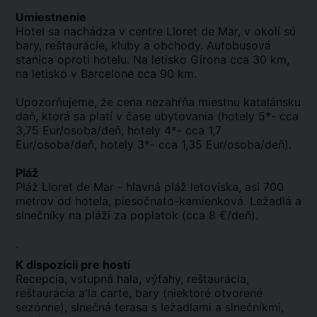
Umiestnenie
Hotel sa nachádza v centre Lloret de Mar, v okolí sú
bary, reštaurácie, kluby a obchody. Autobusová
stanica oproti hotelu. Na letisko Girona cca 30 km,
na letisko v Barcelone cca 90 km.
Upozorňujeme, že cena nezahŕňa miestnu katalánsku
daň, ktorá sa platí v čase ubytovania (hotely 5*- cca
3,75 Eur/osoba/deň, hotely 4*- cca 1,7
Eur/osoba/deň, hotely 3*- cca 1,35 Eur/osoba/deň).
Pláž
Pláž Lloret de Mar - hlavná pláž letoviska, asi 700
metrov od hotela, piesočnato-kamienková. Ležadlá a
slnečníky na pláži za poplatok (cca 8 €/deň).
.
K dispozícii pre hostí
Recepcia, vstupná hala, výťahy, reštaurácia,
reštaurácia a'la carte, bary (niektoré otvorené
sezónne), slnečná terasa s ležadlami a slnečníkmi,