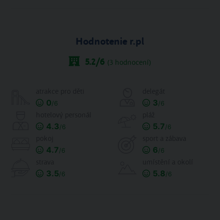
Hodnotenie r.pl
5.2
/6
(
3
hodnocení)
atrakce pro děti
delegát
0
3
/6
/6
hotelový personál
pláž
4.3
5.7
/6
/6
pokoj
sport a zábava
4.7
6
/6
/6
strava
umístění a okolí
3.5
5.8
/6
/6