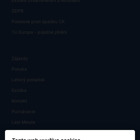
Exotika Dreamlinerem a Airbusem
GDPR
Poistenie proti úpadku CK
TU Europa - pojistné plnění
Zájazdy
Ponuka
Letový poriadok
Exotika
Kontakt
Poznávacie
Last Minute
Mapa