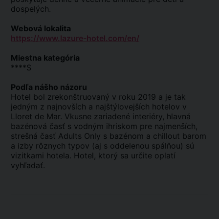
dospelých.
Webová lokalita
https://www.lazure-hotel.com/en/
Miestna kategória
****S
Podľa nášho názoru
Hotel bol zrekonštruovaný v roku 2019 a je tak
jedným z najnovších a najštýlovejších hotelov v
Lloret de Mar. Vkusne zariadené interiéry, hlavná
bazénová časť s vodným ihriskom pre najmenších,
strešná časť Adults Only s bazénom a chillout barom
a izby rôznych typov (aj s oddelenou spálňou) sú
vizitkami hotela. Hotel, ktorý sa určite oplatí
vyhľadať.