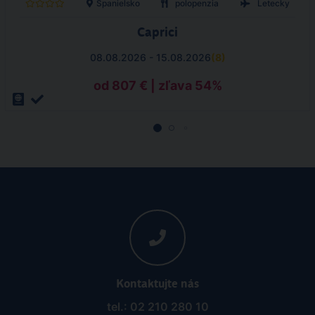
Španielsko
polopenzia
Letecky
Caprici
08.08.2026 - 15.08.2026
(
8
)
od 807 € | zľava 54%
Kontaktujte nás
tel.: 02 210 280 10