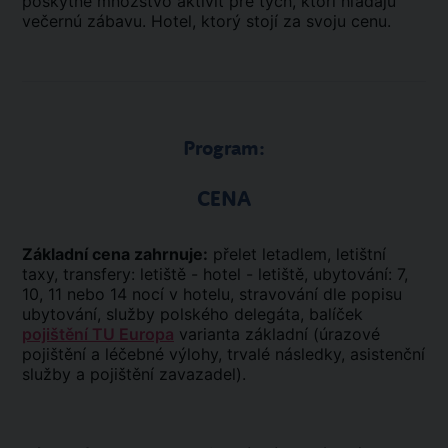
poskytne množstvo aktivít pre tých, ktorí hľadajú
večernú zábavu. Hotel, ktorý stojí za svoju cenu.
Program:
CENA
Základní cena zahrnuje:
přelet letadlem, letištní
taxy, transfery: letiště - hotel - letiště, ubytování: 7,
10, 11 nebo 14 nocí v hotelu, stravování dle popisu
ubytování, služby polského delegáta, balíček
pojištění TU Europa
varianta základní (úrazové
pojištění a léčebné výlohy, trvalé následky, asistenční
služby a pojištění zavazadel).