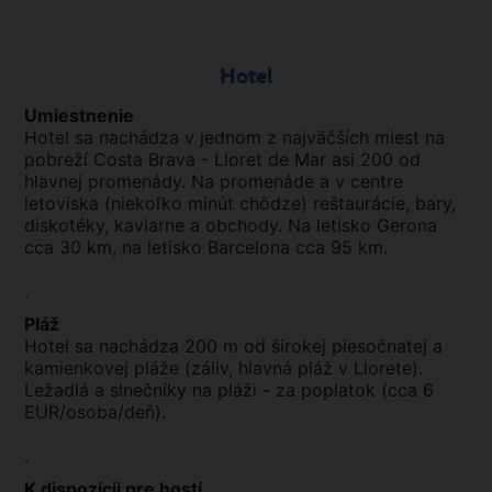
Hotel
Umiestnenie
Hotel sa nachádza v jednom z najväčších miest na
pobreží Costa Brava - Lloret de Mar asi 200 od
hlavnej promenády. Na promenáde a v centre
letoviska (niekoľko minút chôdze) reštaurácie, bary,
diskotéky, kaviarne a obchody. Na letisko Gerona
cca 30 km, na letisko Barcelona cca 95 km.
.
Pláž
Hotel sa nachádza 200 m od širokej piesočnatej a
kamienkovej pláže (záliv, hlavná pláž v Llorete).
Ležadlá a slnečníky na pláži - za poplatok (cca 6
EUR/osoba/deň).
.
K dispozícii pre hostí