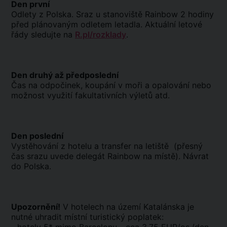
Den první
Odlety z Polska. Sraz u stanoviště Rainbow 2 hodiny
před plánovaným odletem letadla. Aktuální letové
řády sledujte na
R.pl/rozklady
.
Den druhý až předposlední
Čas na odpočinek, koupání v moři a opalování nebo
možnost využití fakultativních výletů atd.
Den poslední
Vystěhování z hotelu a transfer na letiště (přesný
čas srazu uvede delegát Rainbow na místě). Návrat
do Polska.
Upozornění!
V hotelech na území Katalánska je
nutné uhradit místní turistický poplatek: