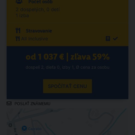
Počet osôb
2 dospelých, 0 detí
1 izba
Stravovanie
All Inclusive
od 1 037 € | zľava 59%
dospelí 2, dieťa 0, izby 1, Ø cena za osobu
SPOČÍTAŤ CENU
POSLAŤ ZNÁMEMU