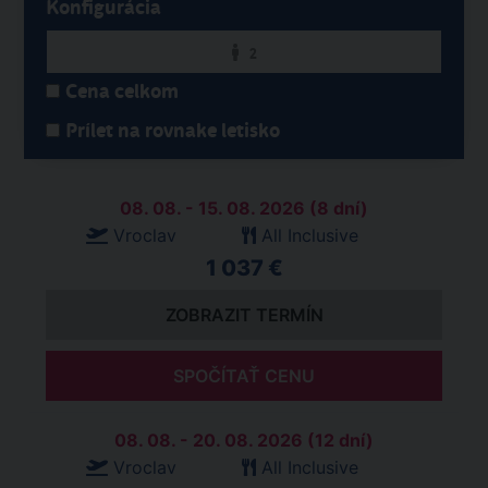
Konfigurácia
2
Cena celkom
Prílet na rovnake letisko
08. 08. - 15. 08. 2026 (8 dní)
Vroclav
All Inclusive
1 037 €
ZOBRAZIT TERMÍN
SPOČÍTAŤ CENU
08. 08. - 20. 08. 2026 (12 dní)
Vroclav
All Inclusive