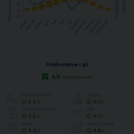
Hodnotenie r.pl
5
/6
(
184
hodnocení)
atrakce pro děti
delegát
5.3
5.1
/6
/6
hotelový personál
pláž
5.2
5.1
/6
/6
pokoj
sport a zábava
4.2
4.9
/6
/6