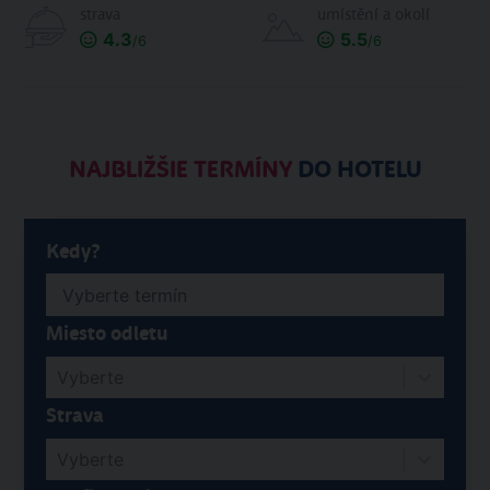
strava
umístění a okolí
4.3
5.5
/6
/6
NAJBLIŽŠIE TERMÍNY
DO HOTELU
Kedy?
Miesto odletu
Vyberte
Strava
Vyberte