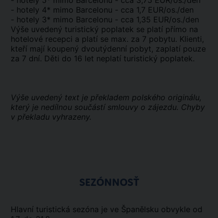
- hotely 5* mimo Barcelonu - cca 3,75 EUR/os./den
- hotely 4* mimo Barcelonu - cca 1,7 EUR/os./den
- hotely 3* mimo Barcelonu - cca 1,35 EUR/os./den
Výše uvedený turistický poplatek se platí přímo na
hotelové recepci a platí se max. za 7 pobytu. Klienti,
kteří mají koupený dvoutýdenní pobyt, zaplatí pouze
za 7 dní. Děti do 16 let neplatí turistický poplatek.
Výše uvedený text je překladem polského originálu,
který je nedílnou součástí smlouvy o zájezdu. Chyby
v překladu vyhrazeny.
SEZÓNNOSŤ
Hlavní turistická sezóna je ve Španělsku obvykle od