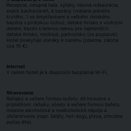
Recepcia, vstupná hala, výťahy, hlavná reštaurácia,
snack bar/kaviáreň, 4 bazény (vrátane jedného
krytého, 1 so šmykľavkami a veľkého detského
bazéna s pirátskou loďou), detské ihrisko s vodnými
delami, bazén s lenivou riekou pre najmenších,
detské ihrisko, miniklub, parkovisko (za poplatok).
Hotel poskytuje uteráky k bazénu (zdarma, záloha
cca 15 €).
.
Internet
V celom hoteli je k dispozícii bezplatné Wi-Fi.
.
Stravovanie
Raňajky a večere formou bufetu. All Inclusive s
príplatkom: raňajky, obedy a večere formou bufetu,
miestne alkoholické a nealkoholické nápoje a
občerstvenie (napr. šaláty, hot-dogy, pizza, zmrzlina
počas dňa).