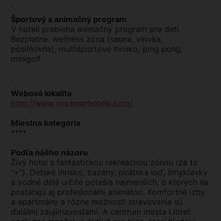
.
Športový a animačný program
V hoteli prebieha animačný program pre deti.
Bezplatne: wellness zóna (sauna, vírivka,
posilňovňa), multišportové ihrisko, ping pong,
minigolf.
.
Webová lokalita
http://www.rosamarhotels.com/
Miestna kategória
****
Podľa nášho názoru
Živý hotel s fantastickou rekreačnou zónou (za to
"+"). Detské ihrisko, bazény, pirátska loď, šmykľavky
a vodné delá určite potešia najmenších, o ktorých sa
postarajú aj profesionálni animátori. Komfortné izby
a apartmány a rôzne možnosti stravovania sú
ďalšími zaujímavosťami. A centrum mesta Lloret