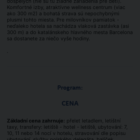
dospelých (nie sú tu žiadne zariadenia pre deti).
Komfortné izby, atraktívne wellness centrum (viac
ako 300 m2) a bohatá strava sú nepochybnými
plusmi tohto miesta. Pre milovníkov pamiatok -
neďaleko hotela sa nachádza vlaková zastávka (asi
300 m) a do katalánskeho hlavného mesta Barcelona
sa dostanete za niečo vyše hodiny.
.
Program:
CENA
Základní cena zahrnuje:
přelet letadlem, letištní
taxy, transfery: letiště - hotel - letiště, ubytování: 7,
10, 11 nebo 14 nocí v hotelu, stravování dle popisu
ubytování, služby polského delegáta, balíček