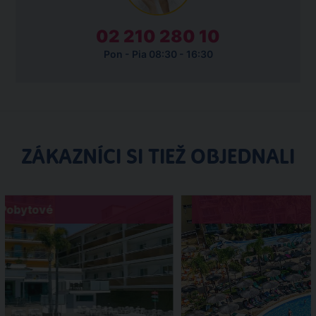
02 210 280 10
Pon - Pia 08:30 - 16:30
ZÁKAZNÍCI SI TIEŽ OBJEDNALI
Pobytové