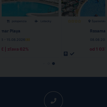
polopenzia
Letecky
Španielsko
ymar Playa
Rosamar
26 - 15.08.2026
(
8
)
08.08.202
 € | zľava 62%
od 1 037