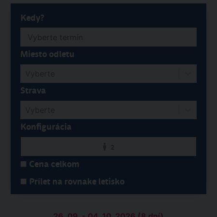
Kedy?
Miesto odletu
Vyberte
Strava
Vyberte
Konfigurácia
2
Cena celkom
Prílet na rovnake letisko
26. 09. - 04. 10. 2026 (8 dní)