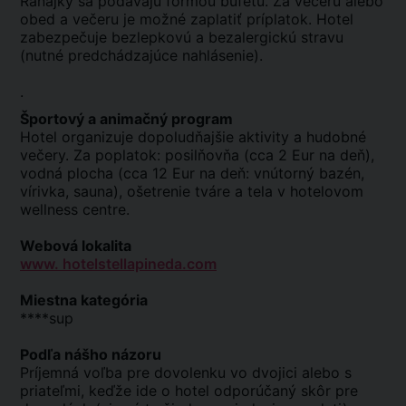
Raňajky sa podávajú formou bufetu. Za večeru alebo
obed a večeru je možné zaplatiť príplatok. Hotel
zabezpečuje bezlepkovú a bezalergickú stravu
(nutné predchádzajúce nahlásenie).
.
Športový a animačný program
Hotel organizuje dopoludňajšie aktivity a hudobné
večery. Za poplatok: posilňovňa (cca 2 Eur na deň),
vodná plocha (cca 12 Eur na deň: vnútorný bazén,
vírivka, sauna), ošetrenie tváre a tela v hotelovom
wellness centre.
Webová lokalita
www. hotelstellapineda.com
Miestna kategória
****sup
Podľa nášho názoru
Príjemná voľba pre dovolenku vo dvojici alebo s
priateľmi, keďže ide o hotel odporúčaný skôr pre