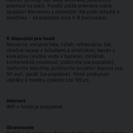
prechod na pláž). Pozdĺž pláže premáva vláčik
spájajúci Barcelonu s pobrežím. Na pláži ležadlá a
slnečníky - za poplatok (cca 5-8 Eur/osoba).
.
K dispozícii pre hostí
Recepcia, vstupná hala, výťah, reštaurácia, bar,
slnečná terasa s ležadlami a slnečníkmi, bazén s
kaskádou (sladká voda v bazéne), miniklub,
konferenčná miestnosť, práčovňa (za poplatok),
úschovňa batožiny, požičovňa bicyklov (kaucia cca
50 eur), garáž (za poplatok). Hotel poskytuje
uteráky k bazénu (záloha cca 10Eur).
.
Internet
Wifi v hoteli je bezplatné.
.
Stravovanie