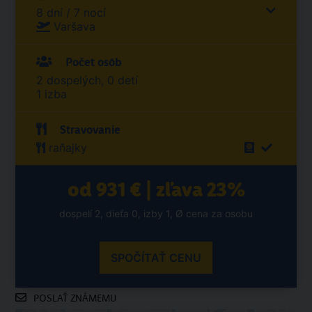
8 dní / 7 nocí
Varšava
Počet osôb
2 dospelých, 0 detí
1 izba
Stravovanie
raňajky
od 931 € | zľava 23%
dospelí 2, dieťa 0, izby 1, Ø cena za osobu
SPOČÍTAŤ CENU
POSLAŤ ZNÁMEMU