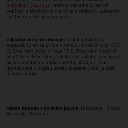
pojištění TU Europa
varianta základní (úrazové
pojištění a léčebné výlohy, trvalé následky, asistenční
služby a pojištění zavazadel).
Základní cena nezahrnuje:
místní katalánský
poplatek (platí se přímo v hotelu - hotel 5* cca 3,75
EUR/os./den, hotel 4* cca 1,7 EUR/os./den, hotel 3*
cca 1,35 EUR/os./den), fakultativní výlety, jídla, která
nejsou uvedena v popisu hotelů, nápoje k jídlu
(pokud není v popisu hotelu uvedeno jinak) a další
osobní výdaje.
Název zájezdu v polském jazyce:
Hiszpania - Costa
Brava/del Maresme