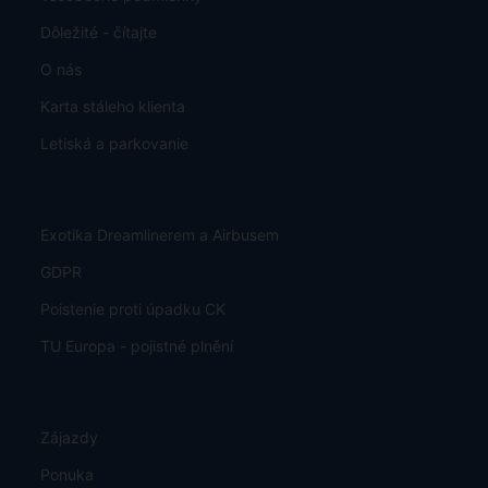
Dôležité - čítajte
O nás
Karta stáleho klienta
Letiská a parkovanie
Exotika Dreamlinerem a Airbusem
GDPR
Poistenie proti úpadku CK
TU Europa - pojistné plnění
Zájazdy
Ponuka