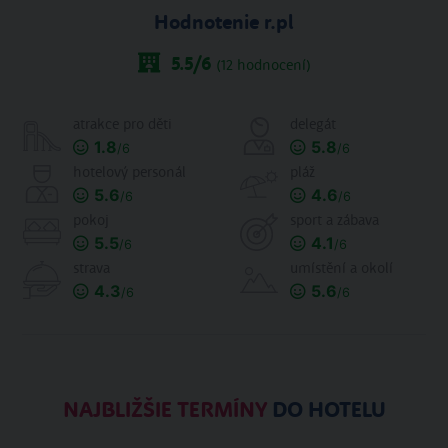
Hodnotenie r.pl
5.5
/6
(
12
hodnocení)
atrakce pro děti
delegát
1.8
5.8
/6
/6
hotelový personál
pláž
5.6
4.6
/6
/6
pokoj
sport a zábava
5.5
4.1
/6
/6
strava
umístění a okolí
4.3
5.6
/6
/6
NAJBLIŽŠIE TERMÍNY
DO HOTELU