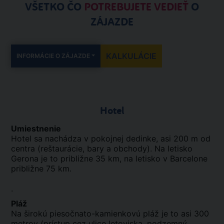
VŠETKO ČO
POTREBUJETE VEDIEŤ
O
ZÁJAZDE
KALKULÁCIE
INFORMÁCIE O ZÁJAZDE
Hotel
Umiestnenie
Hotel sa nachádza v pokojnej dedinke, asi 200 m od
centra (reštaurácie, bary a obchody). Na letisko
Gerona je to približne 35 km, na letisko v Barcelone
približne 75 km.
.
Pláž
Na širokú piesočnato-kamienkovú pláž je to asi 300
metrov (prístup cez ulice letoviska, podzemný