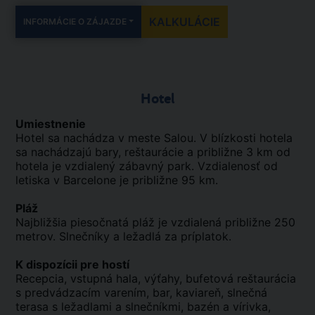
KALKULÁCIE
INFORMÁCIE O ZÁJAZDE
Hotel
Umiestnenie
Hotel sa nachádza v meste Salou. V blízkosti hotela
sa nachádzajú bary, reštaurácie a približne 3 km od
hotela je vzdialený zábavný park. Vzdialenosť od
letiska v Barcelone je približne 95 km.
Pláž
Najbližšia piesočnatá pláž je vzdialená približne 250
metrov. Slnečníky a ležadlá za príplatok.
K dispozícii pre hostí
Recepcia, vstupná hala, výťahy, bufetová reštaurácia
s predvádzacím varením, bar, kaviareň, slnečná
terasa s ležadlami a slnečníkmi, bazén a vírivka,