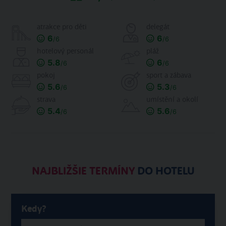
atrakce pro děti
delegát
6
6
/6
/6
hotelový personál
pláž
5.8
6
/6
/6
pokoj
sport a zábava
5.6
5.3
/6
/6
strava
umístění a okolí
5.4
5.6
/6
/6
NAJBLIŽŠIE TERMÍNY
DO HOTELU
Kedy?