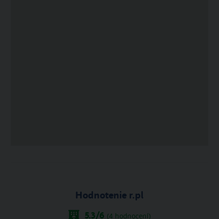
Hodnotenie r.pl
5.3
/6
(
4
hodnocení)