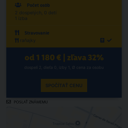
Počet osôb
2 dospelých, 0 detí
1 izba
Stravovanie
raňajky
od 1 180 € | zľava 32%
dospelí 2, dieťa 0, izby 1, Ø cena za osobu
SPOČÍTAŤ CENU
POSLAŤ ZNÁMEMU