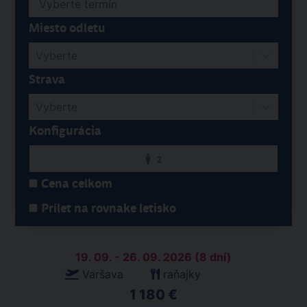
Miesto odletu
Vyberte
Strava
Vyberte
Konfigurácia
2
Cena celkom
Prílet na rovnake letisko
19. 09. - 26. 09. 2026 (8 dní)
Varšava
raňajky
1 180 €