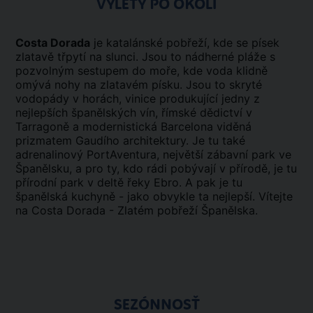
VÝLETY PO OKOLÍ
Costa Dorada
je katalánské pobřeží, kde se písek
zlatavě třpytí na slunci. Jsou to nádherné pláže s
pozvolným sestupem do moře, kde voda klidně
omývá nohy na zlatavém písku. Jsou to skryté
vodopády v horách, vinice produkující jedny z
nejlepších španělských vín, římské dědictví v
Tarragoně a modernistická Barcelona viděná
prizmatem Gaudího architektury. Je tu také
adrenalinový PortAventura, největší zábavní park ve
Španělsku, a pro ty, kdo rádi pobývají v přírodě, je tu
přírodní park v deltě řeky Ebro. A pak je tu
španělská kuchyně - jako obvykle ta nejlepší. Vítejte
na Costa Dorada - Zlatém pobřeží Španělska.
SEZÓNNOSŤ