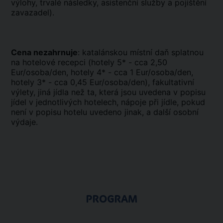
výlohy, trvalé následky, asistenční služby a pojištění
zavazadel).
Cena nezahrnuje
: katalánskou místní daň splatnou
na hotelové recepci (hotely 5* - cca 2,50
Eur/osoba/den, hotely 4* - cca 1 Eur/osoba/den,
hotely 3* - cca 0,45 Eur/osoba/den), fakultativní
výlety, jiná jídla než ta, která jsou uvedena v popisu
jídel v jednotlivých hotelech, nápoje při jídle, pokud
není v popisu hotelu uvedeno jinak, a další osobní
výdaje.
PROGRAM