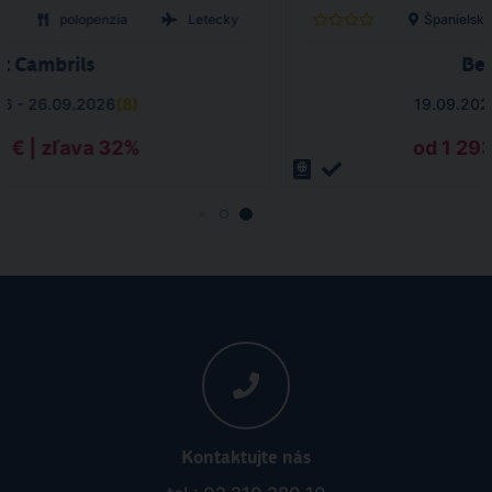
o
polopenzia
Letecky
Španielsko
t Cambrils
Bes
26 - 26.09.2026
(
8
)
19.09.202
8 € | zľava 32%
od 1 293
Kontaktujte nás