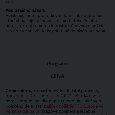
****
Podľa nášho názoru
Vynikajúci hotel pre rodiny s deťmi, ako aj pre ľudí,
ktorí chcú nájsť zábavu aj mimo hotela. Poloha
hotela, ako aj samotná infraštruktúra vám umožnia
skvelo sa zabaviť. Každý si tu nájde niečo pre seba.
Program:
CENA
Cena zahrnuje
: charterový let, letištní poplatky,
transfery letiště - hotel - letiště, 7 nebo 14 nocí v
hotelu, stravování dle popisu ubytování, služby o
polského delegáta,
balíček pojištění TU Europa ve
variatně základní
(úrazové pojištění a léčebné