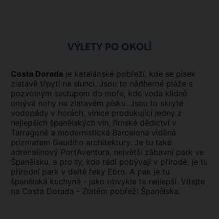
VÝLETY PO OKOLÍ
Costa Dorada
je katalánské pobřeží, kde se písek
zlatavě třpytí na slunci. Jsou to nádherné pláže s
pozvolným sestupem do moře, kde voda klidně
omývá nohy na zlatavém písku. Jsou to skryté
vodopády v horách, vinice produkující jedny z
nejlepších španělských vín, římské dědictví v
Tarragoně a modernistická Barcelona viděná
prizmatem Gaudího architektury. Je tu také
adrenalinový PortAventura, největší zábavní park ve
Španělsku, a pro ty, kdo rádi pobývají v přírodě, je tu
přírodní park v deltě řeky Ebro. A pak je tu
španělská kuchyně - jako obvykle ta nejlepší. Vítejte
na Costa Dorada - Zlatém pobřeží Španělska.