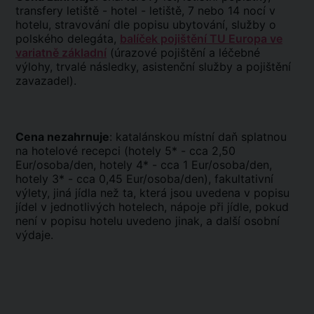
transfery letiště - hotel - letiště, 7 nebo 14 nocí v
hotelu, stravování dle popisu ubytování, služby o
polského delegáta,
balíček pojištění TU Europa ve
variatně základní
(úrazové pojištění a léčebné
výlohy, trvalé následky, asistenční služby a pojištění
zavazadel).
Cena nezahrnuje
: katalánskou místní daň splatnou
na hotelové recepci (hotely 5* - cca 2,50
Eur/osoba/den, hotely 4* - cca 1 Eur/osoba/den,
hotely 3* - cca 0,45 Eur/osoba/den), fakultativní
výlety, jiná jídla než ta, která jsou uvedena v popisu
jídel v jednotlivých hotelech, nápoje při jídle, pokud
není v popisu hotelu uvedeno jinak, a další osobní
výdaje.