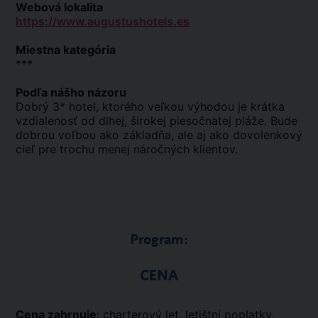
Webová lokalita
https://www.augustushotels.es
Miestna kategória
***
Podľa nášho názoru
Dobrý 3* hotel, ktorého veľkou výhodou je krátka
vzdialenosť od dlhej, širokej piesočnatej pláže. Bude
dobrou voľbou ako základňa, ale aj ako dovolenkový
cieľ pre trochu menej náročných klientov.
Program:
CENA
Cena zahrnuje
: charterový let, letištní poplatky,