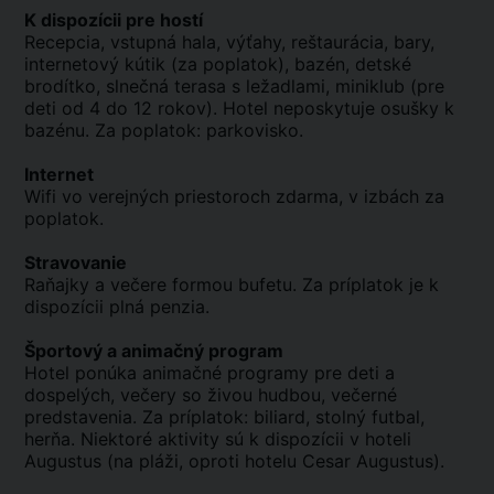
K dispozícii pre hostí
Recepcia, vstupná hala, výťahy, reštaurácia, bary,
internetový kútik (za poplatok), bazén, detské
brodítko, slnečná terasa s ležadlami, miniklub (pre
deti od 4 do 12 rokov). Hotel neposkytuje osušky k
bazénu. Za poplatok: parkovisko.
Internet
Wifi vo verejných priestoroch zdarma, v izbách za
poplatok.
Stravovanie
Raňajky a večere formou bufetu. Za príplatok je k
dispozícii plná penzia.
Športový a animačný program
Hotel ponúka animačné programy pre deti a
dospelých, večery so živou hudbou, večerné
predstavenia. Za príplatok: biliard, stolný futbal,
herňa. Niektoré aktivity sú k dispozícii v hoteli
Augustus (na pláži, oproti hotelu Cesar Augustus).