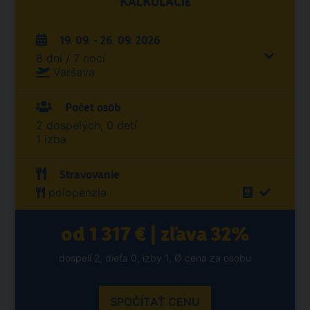
KALKULÁCIE
19. 09. - 26. 09. 2026
8 dní / 7 nocí
Varšava
Počet osôb
2 dospelých, 0 detí
1 izba
Stravovanie
polopenzia
od 1 317 € | zľava 32%
dospelí 2, dieťa 0, izby 1, Ø cena za osobu
SPOČÍTAŤ CENU