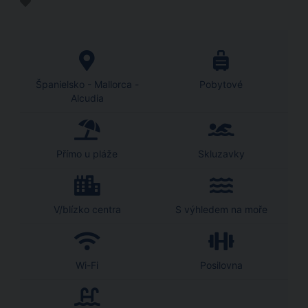
Španielsko - Mallorca -
Pobytové
Alcudia
Přímo u pláže
Skluzavky
V/blízko centra
S výhledem na moře
Wi-Fi
Posilovna