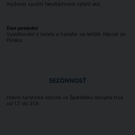
možnost využití fakultativních výletů atd.
Den poslední
Vystěhování z hotelu a transfer na letiště. Návrat do
Polska.
SEZÓNNOSŤ
Hlavní turistická sezóna ve Španělsku obvykle trvá
od 1.7. do 31.8.