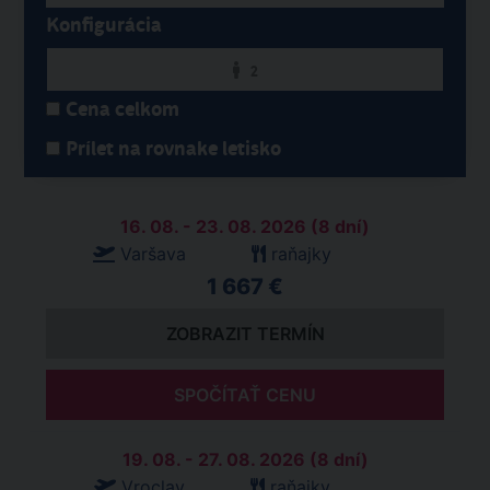
Konfigurácia
2
Cena celkom
Prílet na rovnake letisko
16. 08. - 23. 08. 2026 (8 dní)
Varšava
raňajky
1 667 €
ZOBRAZIT TERMÍN
SPOČÍTAŤ CENU
19. 08. - 27. 08. 2026 (8 dní)
Vroclav
raňajky