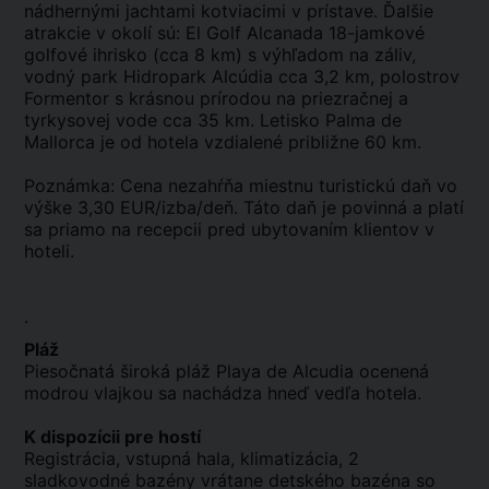
nádhernými jachtami kotviacimi v prístave. Ďalšie
atrakcie v okolí sú: El Golf Alcanada 18-jamkové
golfové ihrisko (cca 8 km) s výhľadom na záliv,
vodný park Hidropark Alcúdia cca 3,2 km, polostrov
Formentor s krásnou prírodou na priezračnej a
tyrkysovej vode cca 35 km. Letisko Palma de
Mallorca je od hotela vzdialené približne 60 km.
Poznámka: Cena nezahŕňa miestnu turistickú daň vo
výške 3,30 EUR/izba/deň. Táto daň je povinná a platí
sa priamo na recepcii pred ubytovaním klientov v
hoteli.
.
Pláž
Piesočnatá široká pláž Playa de Alcudia ocenená
modrou vlajkou sa nachádza hneď vedľa hotela.
K dispozícii pre hostí
Registrácia, vstupná hala, klimatizácia, 2
sladkovodné bazény vrátane detského bazéna so