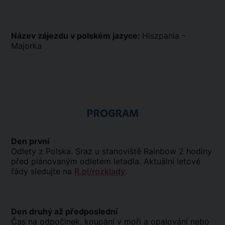
Název zájezdu v polském jazyce:
Hiszpania -
Majorka
PROGRAM
Den první
Odlety z Polska. Sraz u stanoviště Rainbow 2 hodiny
před plánovaným odletem letadla. Aktuální letové
řády sledujte na
R.pl/rozklady
.
Den druhý až předposlední
Čas na odpočinek, koupání v moři a opalování nebo