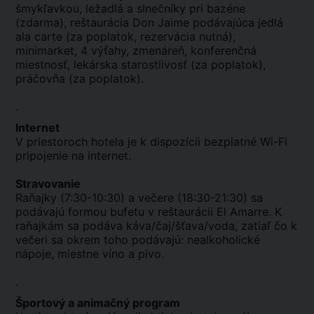
šmykľavkou, ležadlá a slnečníky pri bazéne
(zdarma), reštaurácia Don Jaime podávajúca jedlá
ala carte (za poplatok, rezervácia nutná),
minimarket, 4 výťahy, zmenáreň, konferenčná
miestnosť, lekárska starostlivosť (za poplatok),
práčovňa (za poplatok).
.
Internet
V priestoroch hotela je k dispozícii bezplatné Wi-Fi
pripojenie na internet.
Stravovanie
Raňajky (7:30-10:30) a večere (18:30-21:30) sa
podávajú formou bufetu v reštaurácii El Amarre. K
raňajkám sa podáva káva/čaj/šťava/voda, zatiaľ čo k
večeri sa okrem toho podávajú: nealkoholické
nápoje, miestne víno a pivo.
.
Športový a animačný program