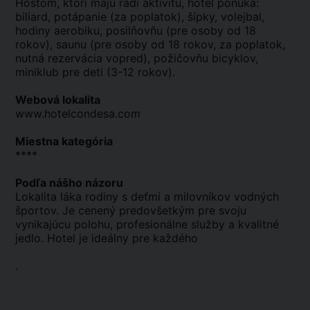
Hosťom, ktorí majú radi aktivitu, hotel ponúka:
biliard, potápanie (za poplatok), šípky, volejbal,
hodiny aerobiku, posilňovňu (pre osoby od 18
rokov), saunu (pre osoby od 18 rokov, za poplatok,
nutná rezervácia vopred), požičovňu bicyklov,
miniklub pre deti (3-12 rokov).
Webová lokalita
www.hotelcondesa.com
Miestna kategória
****
Podľa nášho názoru
Lokalita láka rodiny s deťmi a milovníkov vodných
športov. Je cenený predovšetkým pre svoju
vynikajúcu polohu, profesionálne služby a kvalitné
jedlo. Hotel je ideálny pre každého
.