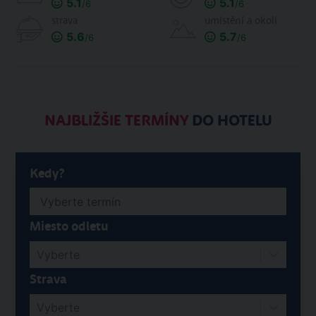
5.1
5.1
/6
/6
strava
umístění a okolí
5.6
5.7
/6
/6
NAJBLIŽŠIE TERMÍNY
DO HOTELU
Kedy?
Miesto odletu
Vyberte
Strava
Vyberte