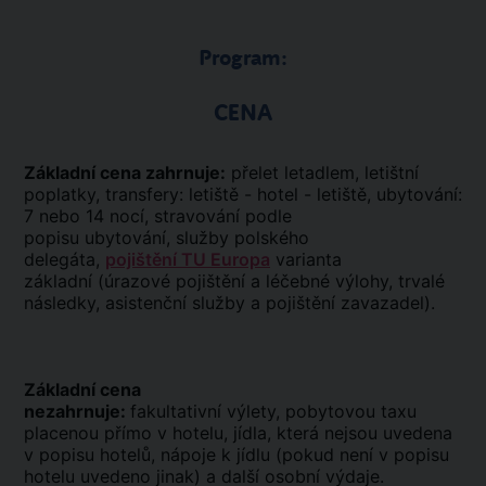
Program:
CENA
Základní cena zahrnuje:
přelet letadlem, letištní
poplatky, transfery: letiště - hotel - letiště, ubytování:
7 nebo 14 nocí, stravování podle
popisu ubytování, služby polského
delegáta,
pojištění TU Europa
varianta
základní (úrazové pojištění a léčebné výlohy, trvalé
následky, asistenční služby a pojištění zavazadel).
Základní cena
nezahrnuje:
fakultativní výlety, pobytovou taxu
placenou přímo v hotelu, jídla, která nejsou uvedena
v popisu hotelů, nápoje k jídlu (pokud není v popisu
hotelu uvedeno jinak) a další osobní výdaje.