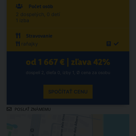
Počet osôb
2 dospelých, 0 detí
1 izba
Stravovanie
raňajky
od 1 667 € | zľava 42%
dospelí 2, dieťa 0, izby 1, Ø cena za osobu
SPOČÍTAŤ CENU
POSLAŤ ZNÁMEMU