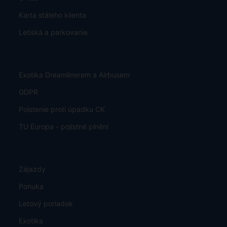
Karta stáleho klienta
Letiská a parkovanie
Exotika Dreamlinerem a Airbusem
GDPR
Poistenie proti úpadku CK
TU Europa - pojistné plnění
Zájazdy
Ponuka
Letový poriadok
Exotika