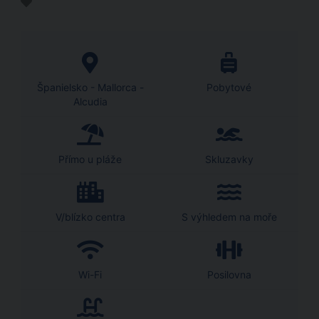
Španielsko - Mallorca -
Pobytové
Alcudia
Přímo u pláže
Skluzavky
V/blízko centra
S výhledem na moře
Wi-Fi
Posilovna