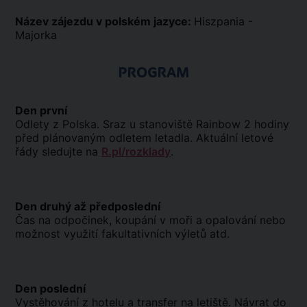
Název zájezdu v polském jazyce:
Hiszpania -
Majorka
PROGRAM
Den první
Odlety z Polska. Sraz u stanoviště Rainbow 2 hodiny
před plánovaným odletem letadla. Aktuální letové
řády sledujte na
R.pl/rozklady
.
Den druhý až předposlední
Čas na odpočinek, koupání v moři a opalování nebo
možnost využití fakultativních výletů atd.
Den poslední
Vystěhování z hotelu a transfer na letiště. Návrat do