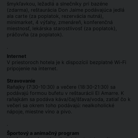
šmykľavkou, ležadlá a slnečníky pri bazéne
(zdarma), reštaurácia Don Jaime podávajúca jedlá
ala carte (za poplatok, rezervácia nutná),
minimarket, 4 výťahy, zmenáreň, konferenčná
miestnosť, lekárska starostlivosť (za poplatok),
práčovňa (za poplatok).
.
Internet
V priestoroch hotela je k dispozícii bezplatné Wi-Fi
pripojenie na internet.
Stravovanie
Raňajky (7:30-10:30) a večere (18:30-21:30) sa
podávajú formou bufetu v reštaurácii El Amarre. K
raňajkám sa podáva káva/čaj/šťava/voda, zatiaľ čo k
večeri sa okrem toho podávajú: nealkoholické
nápoje, miestne víno a pivo.
.
Športový a animačný program