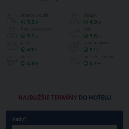
atrakce pro děti
delegát
5.5
4.9
/6
/6
hotelový personál
pláž
5.7
5.8
/6
/6
pokoj
sport a zábava
5.1
5.1
/6
/6
strava
umístění a okolí
5.6
5.7
/6
/6
NAJBLIŽŠIE TERMÍNY
DO HOTELU
Kedy?