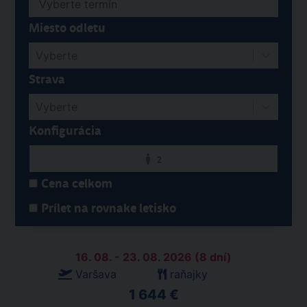
Miesto odletu
Vyberte
Strava
Vyberte
Konfigurácia
2
Cena celkom
Prílet na rovnake letisko
16. 08. - 23. 08. 2026 (8 dní)
Varšava
raňajky
1 644 €