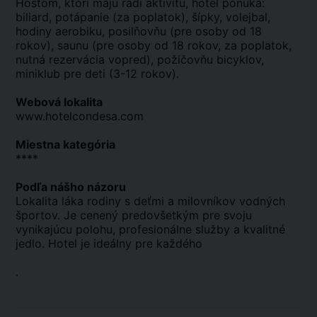
Hosťom, ktorí majú radi aktivitu, hotel ponúka:
biliard, potápanie (za poplatok), šípky, volejbal,
hodiny aerobiku, posilňovňu (pre osoby od 18
rokov), saunu (pre osoby od 18 rokov, za poplatok,
nutná rezervácia vopred), požičovňu bicyklov,
miniklub pre deti (3-12 rokov).
Webová lokalita
www.hotelcondesa.com
Miestna kategória
****
Podľa nášho názoru
Lokalita láka rodiny s deťmi a milovníkov vodných
športov. Je cenený predovšetkým pre svoju
vynikajúcu polohu, profesionálne služby a kvalitné
jedlo. Hotel je ideálny pre každého
.