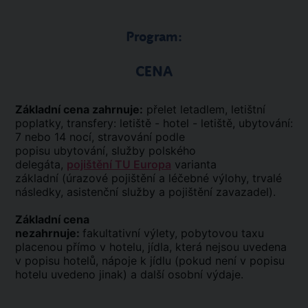
Program:
CENA
Základní cena zahrnuje:
přelet letadlem, letištní
poplatky, transfery: letiště - hotel - letiště, ubytování:
7 nebo 14 nocí, stravování podle
popisu ubytování, služby polského
delegáta,
pojištění TU Europa
varianta
základní (úrazové pojištění a léčebné výlohy, trvalé
následky, asistenční služby a pojištění zavazadel).
Základní cena
nezahrnuje:
fakultativní výlety, pobytovou taxu
placenou přímo v hotelu, jídla, která nejsou uvedena
v popisu hotelů, nápoje k jídlu (pokud není v popisu
hotelu uvedeno jinak) a další osobní výdaje.