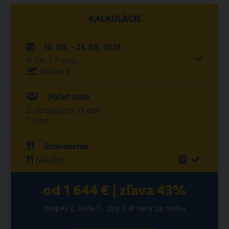
KALKULÁCIE
16. 08. - 23. 08. 2026
8 dní / 7 nocí
Varšava
Počet osôb
2 dospelých, 0 detí
1 izba
Stravovanie
raňajky
od 1 644 € | zľava 43%
dospelí 2, dieťa 0, izby 1, Ø cena za osobu