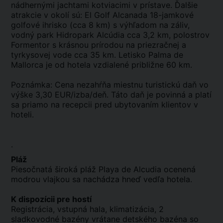
nádhernými jachtami kotviacimi v prístave. Ďalšie
atrakcie v okolí sú: El Golf Alcanada 18-jamkové
golfové ihrisko (cca 8 km) s výhľadom na záliv,
vodný park Hidropark Alcúdia cca 3,2 km, polostrov
Formentor s krásnou prírodou na priezračnej a
tyrkysovej vode cca 35 km. Letisko Palma de
Mallorca je od hotela vzdialené približne 60 km.
Poznámka: Cena nezahŕňa miestnu turistickú daň vo
výške 3,30 EUR/izba/deň. Táto daň je povinná a platí
sa priamo na recepcii pred ubytovaním klientov v
hoteli.
.
Pláž
Piesočnatá široká pláž Playa de Alcudia ocenená
modrou vlajkou sa nachádza hneď vedľa hotela.
K dispozícii pre hostí
Registrácia, vstupná hala, klimatizácia, 2
sladkovodné bazény vrátane detského bazéna so