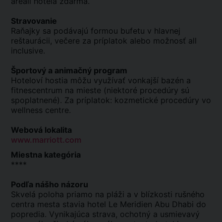
areáli hotela zdarma.
Stravovanie
Raňajky sa podávajú formou bufetu v hlavnej
reštaurácii, večere za príplatok alebo možnosť all
inclusive.
Športový a animačný program
Hoteloví hostia môžu využívať vonkajší bazén a
fitnescentrum na mieste (niektoré procedúry sú
spoplatnené). Za príplatok: kozmetické procedúry vo
wellness centre.
Webová lokalita
www.marriott.com
Miestna kategória
****
Podľa nášho názoru
Skvelá poloha priamo na pláži a v blízkosti rušného
centra mesta stavia hotel Le Meridien Abu Dhabi do
popredia. Vynikajúca strava, ochotný a usmievavý