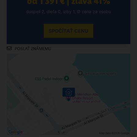
od 1 391 € | zľava 41%
dospelí 2, dieťa 0, izby 1, Ø cena za osobu
SPOČÍTAŤ CENU
POSLAŤ ZNÁMEMU