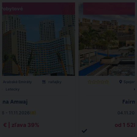
Pobytové
é Arabské Emiráty
raňajky
Spojen
Letecky
ana Amwaj
Fairm
26 - 11.11.2026
(
8
)
04.11.202
6 € | zľava 39%
od 1 528