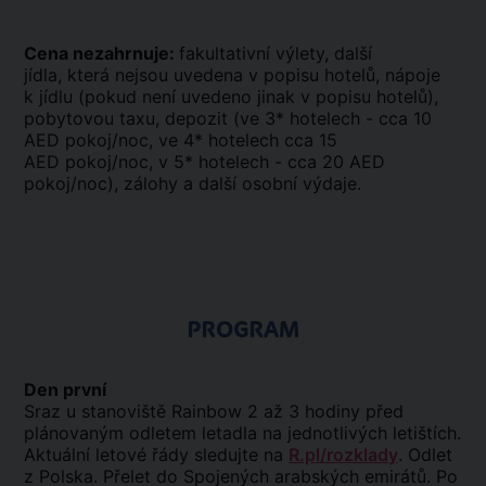
Cena nezahrnuje:
fakultativní výlety, další
jídla, která nejsou uvedena v popisu hotelů, nápoje
k jídlu (pokud není uvedeno jinak v popisu hotelů),
pobytovou taxu, depozit (ve 3* hotelech - cca 10
AED pokoj/noc, ve 4* hotelech cca 15
AED pokoj/noc, v 5* hotelech - cca 20 AED
pokoj/noc), zálohy a další osobní výdaje.
PROGRAM
Den první
Sraz u stanoviště Rainbow 2 až 3 hodiny před
plánovaným odletem letadla na jednotlivých letištích.
Aktuální letové řády sledujte na
R.pl/rozklady
. Odlet
z Polska. Přelet do Spojených arabských emirátů. Po