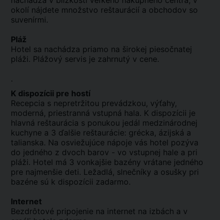
nachádza v blízkosti veľkého nákupného centra, v
okolí nájdete množstvo reštaurácií a obchodov so
suvenírmi.
Pláž
Hotel sa nachádza priamo na širokej piesočnatej
pláži. Plážový servis je zahrnutý v cene.
.
K dispozícii pre hostí
Recepcia s nepretržitou prevádzkou, výťahy,
moderná, priestranná vstupná hala. K dispozícii je
hlavná reštaurácia s ponukou jedál medzinárodnej
kuchyne a 3 ďalšie reštaurácie: grécka, ázijská a
talianska. Na osviežujúce nápoje vás hotel pozýva
do jedného z dvoch barov - vo vstupnej hale a pri
pláži. Hotel má 3 vonkajšie bazény vrátane jedného
pre najmenšie deti. Ležadlá, slnečníky a osušky pri
bazéne sú k dispozícii zadarmo.
Internet
Bezdrôtové pripojenie na internet na izbách a v