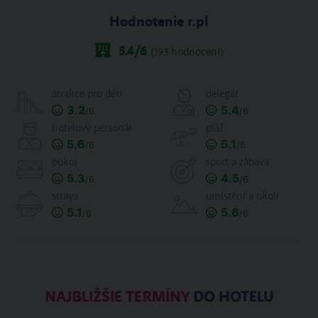
Hodnotenie r.pl
5.4
/6
(
193
hodnocení)
atrakce pro děti
delegát
3.2
5.4
/6
/6
hotelový personál
pláž
5.6
5.1
/6
/6
pokoj
sport a zábava
5.3
4.5
/6
/6
strava
umístění a okolí
5.1
5.6
/6
/6
NAJBLIŽŠIE TERMÍNY
DO HOTELU