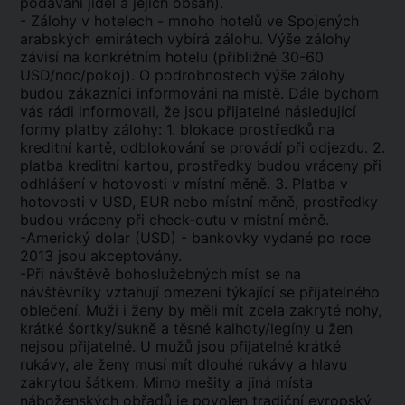
podávání jídel a jejich obsah).
- Zálohy v hotelech - mnoho hotelů ve Spojených
arabských emirátech vybírá zálohu. Výše zálohy
závisí na konkrétním hotelu (přibližně 30-60
USD/noc/pokoj). O podrobnostech výše zálohy
budou zákazníci informováni na místě. Dále bychom
vás rádi informovali, že jsou přijatelné následující
formy platby zálohy: 1. blokace prostředků na
kreditní kartě, odblokování se provádí při odjezdu. 2.
platba kreditní kartou, prostředky budou vráceny při
odhlášení v hotovosti v místní měně. 3. Platba v
hotovosti v USD, EUR nebo místní měně, prostředky
budou vráceny při check-outu v místní měně.
-Americký dolar (USD) - bankovky vydané po roce
2013 jsou akceptovány.
-Při návštěvě bohoslužebných míst se na
návštěvníky vztahují omezení týkající se přijatelného
oblečení. Muži i ženy by měli mít zcela zakryté nohy,
krátké šortky/sukně a těsné kalhoty/legíny u žen
nejsou přijatelné. U mužů jsou přijatelné krátké
rukávy, ale ženy musí mít dlouhé rukávy a hlavu
zakrytou šátkem. Mimo mešity a jiná místa
náboženských obřadů je povolen tradiční evropský