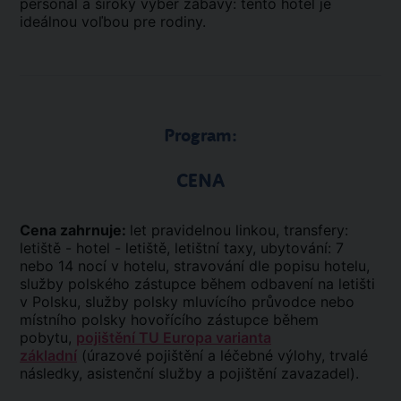
personál a široký výber zábavy: tento hotel je
ideálnou voľbou pre rodiny.
Program:
CENA
Cena zahrnuje:
let pravidelnou linkou, transfery:
letiště - hotel - letiště, letištní taxy, ubytování: 7
nebo 14 nocí v hotelu, stravování dle popisu hotelu,
služby polského zástupce během odbavení na letišti
v Polsku, služby polsky mluvícího průvodce nebo
místního polsky hovořícího zástupce během
pobytu,
pojištění TU Europa varianta
základní
(úrazové pojištění a léčebné výlohy, trvalé
následky, asistenční služby a pojištění zavazadel).