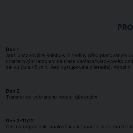
PR
Den 1
Sraz u stanoviště Rainbow 2 hodiny před plánovaným odle
charterovým letadlem na trase Varšava/Katovice-Kolomb
zálivu (cca 45 min., bez vystupování z letadla). Aktuální
Den 2
Transfer do vybraného hotelu, ubytování.
Den 2-11/12
Čas na odpočinek, opalování a koupání v moři, možnost v