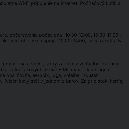
zplatné Wi-Fi pripojenie na internet. Počítačový kútik s
čere, občerstvenie počas dňa (10:30-12:00, 15:30-17:30).
ické a alkoholické nápoje (10:00-24:00). Vína a koktaily
 počas dňa a večer, ktorý zahŕňa: živú hudbu, kultúrne
ch a voľnočasových aktivít v Mermaid Clube: aqua
ná posilňovňa, aerobik, joga, volejbal, squash,
y. Kulečníkový stôl v jednom z barov. Za príplatok: herňa,