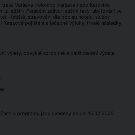
a trase Varšava-Kolombo-Varšava nebo Katovice-
 letišť v Perském zálivu; letištní taxy, ubytování ve
tel - letiště, stravování dle popisu hotelu, služby
í
(úrazové pojištění a léčebné výlohy, trvalé následky,
vní výlety, obvyklé spropitné a další osobní výdaje.
.
ek
účasti v programu jsou uvedeny ke dni 15.02.2025