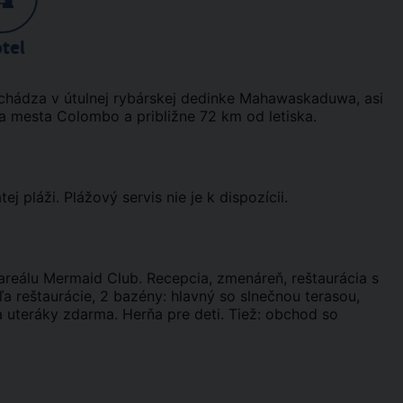
tel
chádza v útulnej rybárskej dedinke Mahawaskaduwa, asi
ra mesta Colombo a približne 72 km od letiska.
j pláži. Plážový servis nie je k dispozícii.
 areálu Mermaid Club. Recepcia, zmenáreň, reštaurácia s
a reštaurácie, 2 bazény: hlavný so slnečnou terasou,
a uteráky zdarma. Herňa pre deti. Tiež: obchod so