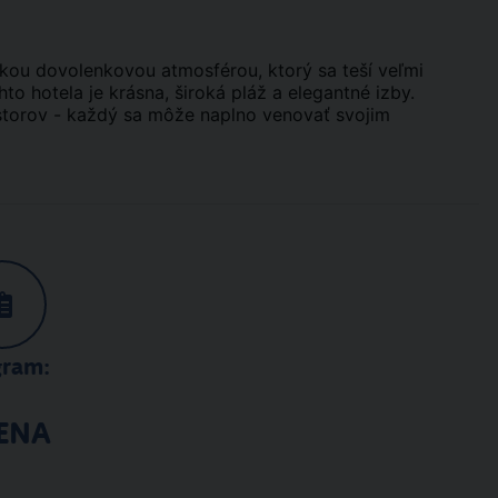
kou dovolenkovou atmosférou, ktorý sa teší veľmi
 hotela je krásna, široká pláž a elegantné izby.
storov - každý sa môže naplno venovať svojim
gram:
ENA