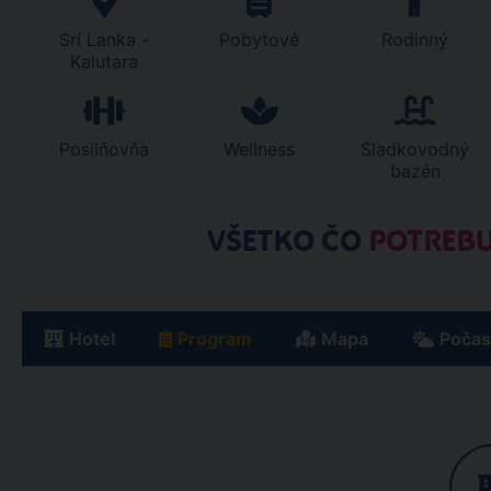
Srí Lanka -
Pobytové
Rodinný
Kalutara
Posilňovňa
Wellness
Sladkovodný
bazén
VŠETKO ČO
POTREBU
Hotel
Program
Mapa
Počas