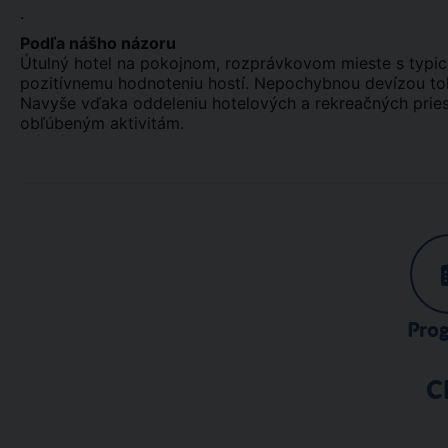
.
Podľa nášho názoru
Útulný hotel na pokojnom, rozprávkovom mieste s typic
pozitívnemu hodnoteniu hostí. Nepochybnou devízou tohto
Navyše vďaka oddeleniu hotelových a rekreačných prie
obľúbeným aktivitám.
Pro
C