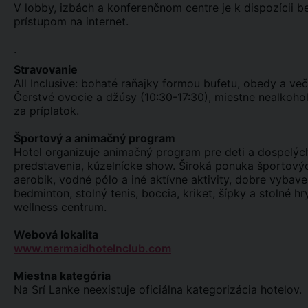
V lobby, izbách a konferenčnom centre je k dispozícii be
prístupom na internet.
.
Stravovanie
All Inclusive: bohaté raňajky formou bufetu, obedy a ve
Čerstvé ovocie a džúsy (10:30-17:30), miestne nealkohol
za príplatok.
Športový a animačný program
Hotel organizuje animačný program pre deti a dospelých
predstavenia, kúzelnícke show. Široká ponuka športový
aerobik, vodné pólo a iné aktívne aktivity, dobre vybave
bedminton, stolný tenis, boccia, kriket, šípky a stolné hr
wellness centrum.
Webová lokalita
www.mermaidhotelnclub.com
Miestna kategória
Na Srí Lanke neexistuje oficiálna kategorizácia hotelov.