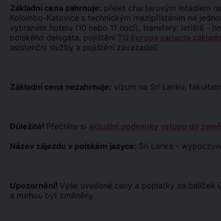
Základní cena zahrnuje:
přelet charterovým letadlem n
Kolombo-Katovice s technickým mezipřistáním na jednom z
vybraném hotelu (10 nebo 11 nocí), transfery: letiště - ho
polského delegáta, pojištění
TU Europa varianta základn
asistenční služby a pojištění zavazadel).
Základní cena nezahrnuje:
vízum na Srí Lanku, fakultati
Důležité!
Přečtěte si
aktuální podmínky vstupu do země
Název zájezdu v polském jazyce:
Sri Lanka - wypoczyn
Upozornění!
Výše uvedené ceny a poplatky za balíček 
a mohou být změněny.