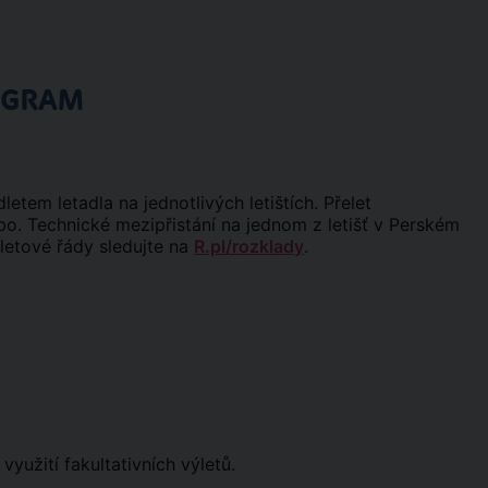
OGRAM
tem letadla na jednotlivých letištích. Přelet
o. Technické mezipřistání na jednom z letišť v Perském
 letové řády sledujte na
R.pl/rozklady
.
yužití fakultativních výletů.