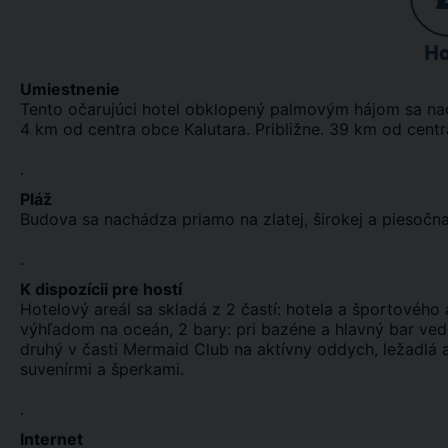
Ho
Umiestnenie
Tento očarujúci hotel obklopený palmovým hájom sa na
4 km od centra obce Kalutara. Približne. 39 km od cent
.
Pláž
Budova sa nachádza priamo na zlatej, širokej a piesočnate
.
K dispozícii pre hostí
Hotelový areál sa skladá z 2 častí: hotela a športového
výhľadom na oceán, 2 bary: pri bazéne a hlavný bar vedľ
druhý v časti Mermaid Club na aktívny oddych, ležadlá 
suvenírmi a šperkami.
.
Internet