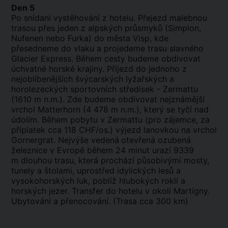
Den 5
Po snídani vystěhování z hotelu. Přejezd malebnou
trasou přes jeden z alpských průsmyků (Simplon,
Nufenen nebo Furka) do města Visp, kde
přesedneme do vlaku a projedeme trasu slavného
Glacier Express. Během cesty budeme obdivovat
úchvatné horské krajiny. Příjezd do jednoho z
nejoblíbenějších švýcarských lyžařských a
horolezeckých sportovních středisek - Zermattu
(1610 m n.m.). Zde budeme obdivovat nejznámější
vrchol Matterhorn (4 478 m n.m.), který se tyčí nad
údolím. Během pobytu v Zermattu (pro zájemce, za
příplatek cca 118 CHF/os.) výjezd lanovkou na vrchol
Gornergrat.
Nejvýše vedená
otevřená ozubená
železnice v Evropě během 24 minut urazí 9339
m dlouhou trasu, která prochází působivými mosty,
tunely a
štolami
, uprostřed idylických lesů a
vysokohorských luk, poblíž hlubokých roklí a
horských jezer. Transfer do hotelu v okolí Martigny.
Ubytování a přenocování. (Trasa cca 300 km)