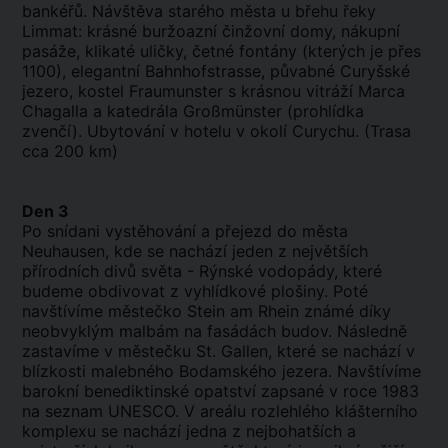
bankéřů. Návštěva starého města u břehu řeky
Limmat: krásné buržoazní činžovní domy, nákupní
pasáže, klikaté uličky, četné fontány (kterých je přes
1100), elegantní Bahnhofstrasse, půvabné Curyšské
jezero, kostel Fraumunster s krásnou vitráží Marca
Chagalla a katedrála Großmünster (prohlídka
zvenčí). Ubytování v hotelu v okolí Curychu. (Trasa
cca 200 km)
Den 3
Po snídani vystěhování a přejezd do města
Neuhausen, kde se nachází jeden z největších
přírodních divů světa - Rýnské vodopády, které
budeme obdivovat z vyhlídkové plošiny. Poté
navštívíme městečko Stein am Rhein známé díky
neobvyklým malbám na fasádách budov. Následně
zastavíme v městečku St. Gallen, které se nachází v
blízkosti malebného Bodamského jezera. Navštívíme
barokní benediktinské opatství zapsané v roce 1983
na seznam UNESCO. V areálu rozlehlého klášterního
komplexu se nachází jedna z nejbohatších a