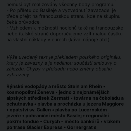
nemusí být realizovány všechny body programu.
- Po příletu do Basileje a vyzvednutí zavazadel je
třeba přejít na francouzskou stranu, kde na skupinu
čeká průvodce.
- Vzhledem k možnosti noclehů také na francouzské
nebo italské straně doporučujeme vzít malou částku
na vlastní náklady v eurech (káva, nápoje atd.).
Výše uvedený text je překladem polského originálu,
který je závazný a je nedílnou součástí smlouvy o
zájezdu. Chyby v překladu nebo změny obsahu
vyhrazeny.
Rýnské vodopády a město Stein am Rhein •
kosmopolitní Ženeva • jedno z nejznámějších
alpských středisek Zermatt • továrna na čokoládu a
ochutnávka • plavba a procházka u jezera Maggiore
• opatství sv. Gallen • plavba po Lucernském
jezeře • pohraniční město Basilej • regionální
pokrm fondue • Curych - město bankéřů • vlakem
po trase Glacier Express • Gornergrat s