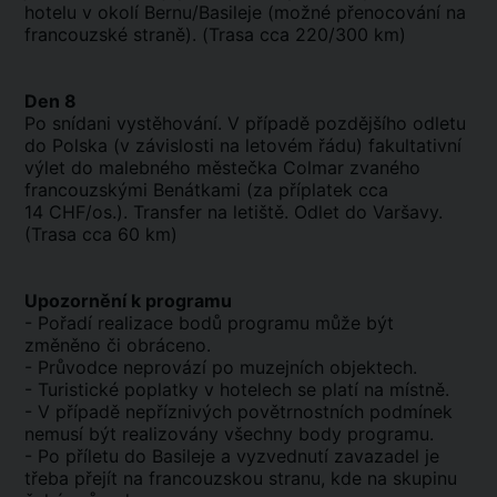
hotelu v okolí Bernu/Basileje (možné přenocování na
francouzské straně). (Trasa cca 220/300 km)
Den 8
Po snídani vystěhování. V případě pozdějšího odletu
do Polska (v závislosti na letovém řádu) fakultativní
výlet do malebného městečka Colmar zvaného
francouzskými Benátkami (za příplatek cca
14 CHF/os.). Transfer na letiště. Odlet do Varšavy.
(Trasa cca 60 km)
Upozornění k programu
- Pořadí realizace bodů programu může být
změněno či obráceno.
- Průvodce neprovází po muzejních objektech.
- Turistické poplatky v hotelech se platí na místně.
- V případě nepříznivých povětrnostních podmínek
nemusí být realizovány všechny body programu.
- Po příletu do Basileje a vyzvednutí zavazadel je
třeba přejít na francouzskou stranu, kde na skupinu