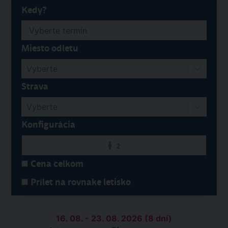
Kedy?
Miesto odletu
Vyberte
Strava
Vyberte
Konfigurácia
2
Cena celkom
Prílet na rovnake letisko
16. 08. - 23. 08. 2026 (8 dní)