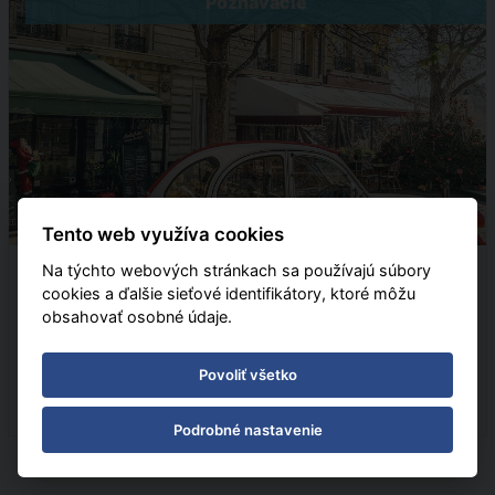
Poznávacie
Tento web využíva cookies
Francúzsko
raňajky
Autobus
Na týchto webových stránkach sa používajú súbory
cookies a ďalšie sieťové identifikátory, ktoré môžu
Paříž Classique
obsahovať osobné údaje.
19.09.2026 - 24.09.2026
(
6
)
Povoliť všetko
od 524 € | zľava 40%
Podrobné nastavenie