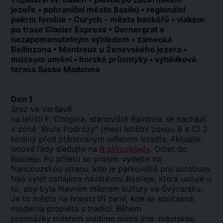
jezeře • pohraniční město Basilej • regionální
pokrm fondue • Curych - město bankéřů • vlakem
po trase Glacier Express • Gornergrat s
nezapomenutelným výhledem • zámecká
Bellinzona • Montreux u Ženevského jezera •
muzeum umění • horské průsmyky • vyhlídková
terasa Sasso Madonna
Den 1
Sraz ve Varšavě
na letišti F. Chopina, stanoviště Rainbow se nachází
v zóně "Biura Podróży" (mezi letištní zónou B a C) 2
hodiny před plánovaným odletem letadla. Aktuální
letové řády sledujte na
R.pl/rozklady
. Odlet do
Basileje. Po příletu se prosím vydejte na
francouzskou stranu, kde je parkoviště pro autobusy.
Náš výlet zahájíme návštěvou Basileje, která usiluje o
to, aby byla hlavním městem kultury ve Švýcarsku.
Je to město na hranici tří zemí, kde se současná
moderna proplétá s tradicí. Během
procházky městem uvidíme mimo jiné: městskou