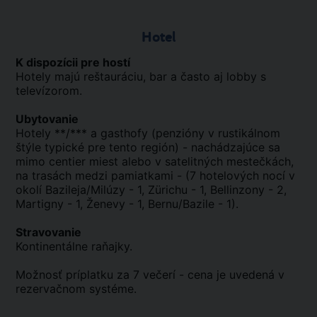
Hotel
K dispozícii pre hostí
Hotely majú reštauráciu, bar a často aj lobby s
televízorom.
Ubytovanie
Hotely **/*** a gasthofy (penzióny v rustikálnom
štýle typické pre tento región) - nachádzajúce sa
mimo centier miest alebo v satelitných mestečkách,
na trasách medzi pamiatkami - (7 hotelových nocí v
okolí Bazileja/Milúzy - 1, Zürichu - 1, Bellinzony - 2,
Martigny - 1, Ženevy - 1, Bernu/Bazile - 1).
Stravovanie
Kontinentálne raňajky.
Možnosť príplatku za 7 večerí - cena je uvedená v
rezervačnom systéme.