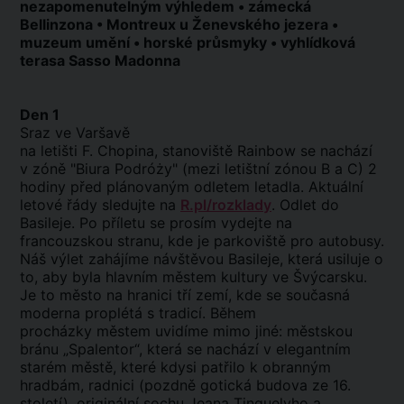
nezapomenutelným výhledem • zámecká
Bellinzona • Montreux u Ženevského jezera •
muzeum umění • horské průsmyky • vyhlídková
terasa Sasso Madonna
Den 1
Sraz ve Varšavě
na letišti F. Chopina, stanoviště Rainbow se nachází
v zóně "Biura Podróży" (mezi letištní zónou B a C) 2
hodiny před plánovaným odletem letadla. Aktuální
letové řády sledujte na
R.pl/rozklady
. Odlet do
Basileje. Po příletu se prosím vydejte na
francouzskou stranu, kde je parkoviště pro autobusy.
Náš výlet zahájíme návštěvou Basileje, která usiluje o
to, aby byla hlavním městem kultury ve Švýcarsku.
Je to město na hranici tří zemí, kde se současná
moderna proplétá s tradicí. Během
procházky městem uvidíme mimo jiné: městskou
bránu „Spalentor“, která se nachází v elegantním
starém městě, které kdysi patřilo k obranným
hradbám, radnici (pozdně gotická budova ze 16.
století), originální sochu Jeana Tinguelyho a