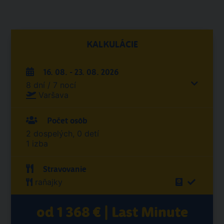
KALKULÁCIE
16. 08. - 23. 08. 2026
8 dní / 7 nocí
Varšava
Počet osôb
2 dospelých, 0 detí
1 izba
Stravovanie
raňajky
od 1 368 € | Last Minute