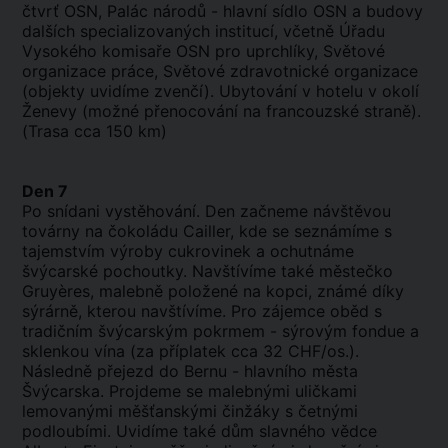
čtvrť OSN, Palác národů - hlavní sídlo OSN a budovy
dalších specializovaných institucí, včetně Úřadu
Vysokého komisaře OSN pro uprchlíky, Světové
organizace práce, Světové zdravotnické organizace
(objekty uvidíme zvenčí). Ubytování v hotelu v okolí
Ženevy (možné přenocování na francouzské straně).
(Trasa cca 150 km)
Den 7
Po snídani vystěhování. Den začneme návštěvou
továrny na čokoládu Cailler, kde se seznámíme s
tajemstvím výroby cukrovinek a ochutnáme
švýcarské pochoutky. Navštívíme také městečko
Gruyères, malebně položené na kopci, známé díky
sýrárně, kterou navštívíme. Pro zájemce oběd s
tradičním švýcarským pokrmem - sýrovým fondue a
sklenkou vína (za příplatek cca 32 CHF/os.).
Následně přejezd do Bernu - hlavního města
Švýcarska. Projdeme se malebnými uličkami
lemovanými měšťanskými činžáky s četnými
podloubími. Uvidíme také dům slavného vědce