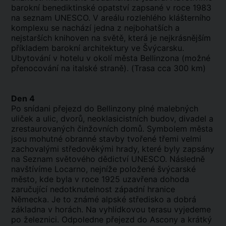
barokní benediktinské opatství zapsané v roce 1983
na seznam UNESCO. V areálu rozlehlého klášterního
komplexu se nachází jedna z nejbohatších a
nejstarších knihoven na světě, která je nejkrásnějším
příkladem barokní architektury ve Švýcarsku.
Ubytování v hotelu v okolí města Bellinzona (možné
přenocování na italské straně). (Trasa cca 300 km)
Den 4
Po snídani přejezd do Bellinzony plné malebných
uliček a ulic, dvorů, neoklasicistních budov, divadel a
zrestaurovaných činžovních domů. Symbolem města
jsou mohutné obranné stavby tvořené třemi velmi
zachovalými středověkými hrady, které byly zapsány
na Seznam světového dědictví UNESCO. Následně
navštívíme Locarno, nejníže položené švýcarské
město, kde byla v roce 1925 uzavřena dohoda
zaručující nedotknutelnost západní hranice
Německa. Je to známé alpské středisko a dobrá
základna v horách. Na vyhlídkovou terasu vyjedeme
po železnici. Odpoledne přejezd do Ascony a krátký