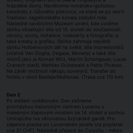
hrázděné domy. Navštívíme románsko-gotickou
katedrálu z růžového pískovce, ve které se po smrti
Vladislav Jagellonského konala zádušní mše.
Následně navštívíme Muzeum umění, kde uvidíme
sbírku obsahující díla od 15. století do současnosti:
obrazy, sochy, instalace, videoarty a fotografie, a
také kresby a grafiku. Sbírka zahrnuje největší
sbírku Holbeinových děl na světě, díla impresionistů
(včetně Van Gogha, Degase, Moneta) a také díla
mistrů jako je Konrad Witz, Martin Schongauer, Lucas
Cranach starší, Mathias Grünewald a Pablo Picasso.
Na závěr možnost nákupu suvenýrů. Transfer do
hotelu v okolí Basileje/Mulhouse. (Trasa cca 110 km)
Den 2
Po snídaní vystěhování. Den začneme
procházkou historickým centrem Lucernu s
malebným Kaplovým mostem ze 14. století a sochou
Umírajícího lva věnovanou švýcarské gardě. Pro
zájemce plavba po Lucernském jezeře (za poplatek
cca 31 CHF). Následně přejezd do Curychu - města