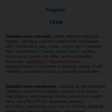
Program:
CENA
Základní cena zahrnuje:
přelet letadlem Varšava -
Basilej - Varšava, transfer komfortním autobusem
(WC, klimatizace, bar, video), ubytování v hotelech
nebo gasthofech (7 nocí), stravování: 7 snídaní,
turistický program (viz níže), služby polského
průvodce,
pojištění TU Europa varianta
základní
(úrazové pojištění a léčebné výlohy, trvalé
následky, asistenční služby a pojištění zavazadel).
Základní cena nezahrnuje:
vstupné do navštívených
objektů, rezervační poplatky, systém Tour Guide
(bezdrátový elektronický systém provázení skupin) -
cena cca 205 CHF/os. (poplatek placený
průvodci); pobytovou taxu cca 25 CHF/os. (platí se
přímo v hotelech), další jídla a jiné osobní