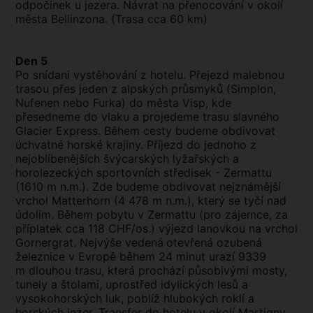
odpočinek u jezera. Návrat na přenocování v okolí
města Bellinzona. (Trasa cca 60 km)
Den 5
Po snídani vystěhování z hotelu. Přejezd malebnou
trasou přes jeden z alpských průsmyků (Simplon,
Nufenen nebo Furka) do města Visp, kde
přesedneme do vlaku a projedeme trasu slavného
Glacier Express. Během cesty budeme obdivovat
úchvatné horské krajiny. Příjezd do jednoho z
nejoblíbenějších švýcarských lyžařských a
horolezeckých sportovních středisek - Zermattu
(1610 m n.m.). Zde budeme obdivovat nejznámější
vrchol Matterhorn (4 478 m n.m.), který se tyčí nad
údolím. Během pobytu v Zermattu (pro zájemce, za
příplatek cca 118 CHF/os.) výjezd lanovkou na vrchol
Gornergrat.
Nejvýše vedená
otevřená ozubená
železnice v Evropě během 24 minut urazí 9339
m dlouhou trasu, která prochází působivými mosty,
tunely a
štolami
, uprostřed idylických lesů a
vysokohorských luk, poblíž hlubokých roklí a
horských jezer. Transfer do hotelu v okolí Martigny.