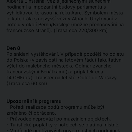
Alberta Einsteina, věž s jedinečnými slunečními
hodinami a impozantní budovy parlamentu s
vyhlídkovou terasou na řeku Aare. Symbolem města
je katedrála s nejvyšší věží v Alpách. Ubytování v
hotelu v okolí Bernu/Basileje (možné přenocování na
francouzské straně). (Trasa cca 220/300 km)
Den 8
Po snídani vystěhování. V případě pozdějšího odletu
do Polska (v závislosti na letovém řádu) fakultativní
výlet do malebného městečka Colmar zvaného
francouzskými Benátkami (za příplatek cca
14 CHF/os.). Transfer na letiště. Odlet do Varšavy.
(Trasa cca 60 km)
Upozornění k programu
- Pořadí realizace bodů programu může být
změněno či obráceno.
- Průvodce neprovází po muzejních objektech.
- Turistické poplatky v hotelech se platí na místně.
- V případě nepříznivých povětrnostních podmínek