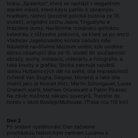
bránu „Spalentor“, která se nachází v elegantním
starém městě, které kdysi patřilo k obranným
hradbám, radnici (pozdně gotická budova ze 16.
století), originální sochu Jeana Tinguelyho a
hrázděné domy. Navštívíme románsko-gotickou
katedrálu z růžového pískovce, ve které se po smrti
Vladislav Jagellonského konala zádušní mše.
Následně navštívíme Muzeum umění, kde uvidíme
sbírku obsahující díla od 15. století do současnosti:
obrazy, sochy, instalace, videoarty a fotografie, a
také kresby a grafiku. Sbírka zahrnuje největší
sbírku Holbeinových děl na světě, díla impresionistů
(včetně Van Gogha, Degase, Moneta) a také díla
mistrů jako je Konrad Witz, Martin Schongauer, Lucas
Cranach starší, Mathias Grünewald a Pablo Picasso.
Na závěr možnost nákupu suvenýrů. Transfer do
hotelu v okolí Basileje/Mulhouse. (Trasa cca 110 km)
Den 2
Po snídaní vystěhování. Den začneme
procházkou historickým centrem Lucernu s