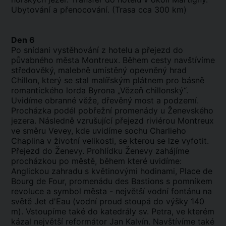
Ubytování a přenocování. (Trasa cca 300 km)
Den 6
Po snídani vystěhování z hotelu a přejezd do
půvabného města Montreux. Během cesty navštívíme
středověký, malebně umístěný opevněný hrad
Chillon, který se stal malířským plátnem pro básně
romantického lorda Byrona „Vězeň chillonský“.
Uvidíme obranné věže, dřevěný most a podzemí.
Procházka podél pobřežní promenády u Ženevského
jezera. Následně vzrušující přejezd riviérou Montreux
ve směru Vevey, kde uvidíme sochu Charlieho
Chaplina v životní velikosti, se kterou se lze vyfotit.
Přejezd do Ženevy. Prohlídku Ženevy zahájíme
procházkou po městě, během které uvidíme:
Anglickou zahradu s květinovými hodinami, Place de
Bourg de Four, promenádu des Bastions s pomníkem
revoluce a symbol města - největší vodní fontánu na
světě Jet d'Eau (vodní proud stoupá do výšky 140
m). Vstoupíme také do katedrály sv. Petra, ve kterém
kázal největší reformátor Jan Kalvín. Navštívíme také