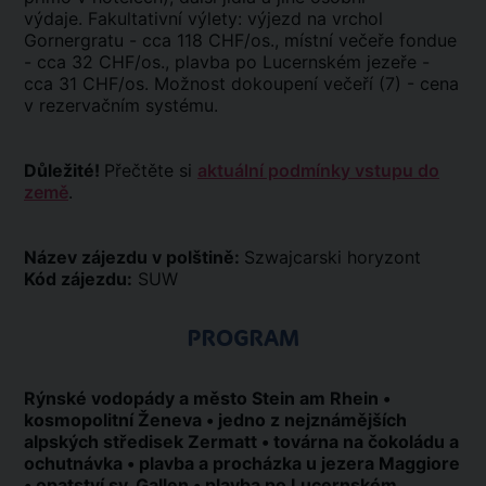
výdaje. Fakultativní výlety: výjezd na vrchol
Gornergratu - cca 118 CHF/os., místní večeře fondue
- cca 32 CHF/os., plavba po Lucernském jezeře -
cca 31 CHF/os. Možnost dokoupení večeří (7) - cena
v rezervačním systému.
Důležité!
Přečtěte si
aktuální podmínky vstupu do
země
.
Název zájezdu v polštině:
Szwajcarski horyzont
Kód zájezdu:
SUW
PROGRAM
Rýnské vodopády a město Stein am Rhein •
kosmopolitní Ženeva • jedno z nejznámějších
alpských středisek Zermatt • továrna na čokoládu a
ochutnávka • plavba a procházka u jezera Maggiore
• opatství sv. Gallen • plavba po Lucernském