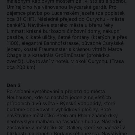
malebným Kaplovým mostem ze 14. století a sochou
Umírajícího lva věnovanou švýcarské gardě. Pro
zájemce plavba po Lucernském jezeře (za poplatek
cca 31 CHF). Následně přejezd do Curychu - města
bankéřů. Návštěva starého města u břehu řeky
Limmat: krásné buržoazní činžovní domy, nákupní
pasáže, klikaté uličky, četné fontány (kterých je přes
1100), elegantní Bahnhofstrasse, půvabné Curyšské
jezero, kostel Fraumunster s krásnou vitráží Marca
Chagalla a katedrála Großmünster (prohlídka
zvenčí). Ubytování v hotelu v okolí Curychu. (Trasa
cca 200 km)
Den 3
Po snídani vystěhování a přejezd do města
Neuhausen, kde se nachází jeden z největších
přírodních divů světa - Rýnské vodopády, které
budeme obdivovat z vyhlídkové plošiny. Poté
navštívíme městečko Stein am Rhein známé díky
neobvyklým malbám na fasádách budov. Následně
zastavíme v městečku St. Gallen, které se nachází v
blízkosti malebného Bodamského jezera. Navštívíme