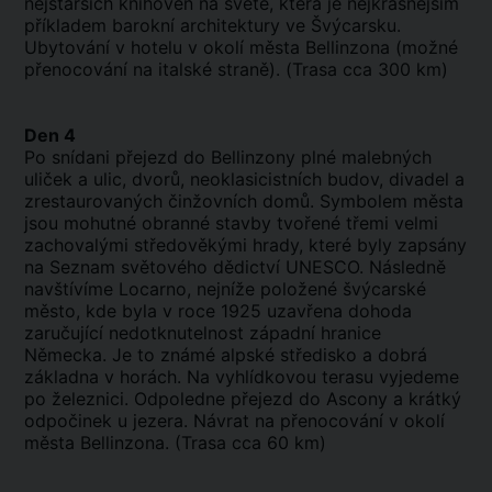
nejstarších knihoven na světě, která je nejkrásnějším
příkladem barokní architektury ve Švýcarsku.
Ubytování v hotelu v okolí města Bellinzona (možné
přenocování na italské straně). (Trasa cca 300 km)
Den 4
Po snídani přejezd do Bellinzony plné malebných
uliček a ulic, dvorů, neoklasicistních budov, divadel a
zrestaurovaných činžovních domů. Symbolem města
jsou mohutné obranné stavby tvořené třemi velmi
zachovalými středověkými hrady, které byly zapsány
na Seznam světového dědictví UNESCO. Následně
navštívíme Locarno, nejníže položené švýcarské
město, kde byla v roce 1925 uzavřena dohoda
zaručující nedotknutelnost západní hranice
Německa. Je to známé alpské středisko a dobrá
základna v horách. Na vyhlídkovou terasu vyjedeme
po železnici. Odpoledne přejezd do Ascony a krátký
odpočinek u jezera. Návrat na přenocování v okolí
města Bellinzona. (Trasa cca 60 km)