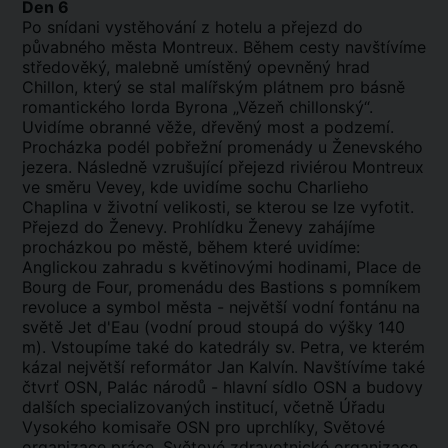
Den 6
Po snídani vystěhování z hotelu a přejezd do
půvabného města Montreux. Během cesty navštívíme
středověký, malebně umístěný opevněný hrad
Chillon, který se stal malířským plátnem pro básně
romantického lorda Byrona „Vězeň chillonský“.
Uvidíme obranné věže, dřevěný most a podzemí.
Procházka podél pobřežní promenády u Ženevského
jezera. Následně vzrušující přejezd riviérou Montreux
ve směru Vevey, kde uvidíme sochu Charlieho
Chaplina v životní velikosti, se kterou se lze vyfotit.
Přejezd do Ženevy. Prohlídku Ženevy zahájíme
procházkou po městě, během které uvidíme:
Anglickou zahradu s květinovými hodinami, Place de
Bourg de Four, promenádu des Bastions s pomníkem
revoluce a symbol města - největší vodní fontánu na
světě Jet d'Eau (vodní proud stoupá do výšky 140
m). Vstoupíme také do katedrály sv. Petra, ve kterém
kázal největší reformátor Jan Kalvín. Navštívíme také
čtvrť OSN, Palác národů - hlavní sídlo OSN a budovy
dalších specializovaných institucí, včetně Úřadu
Vysokého komisaře OSN pro uprchlíky, Světové
organizace práce, Světové zdravotnické organizace