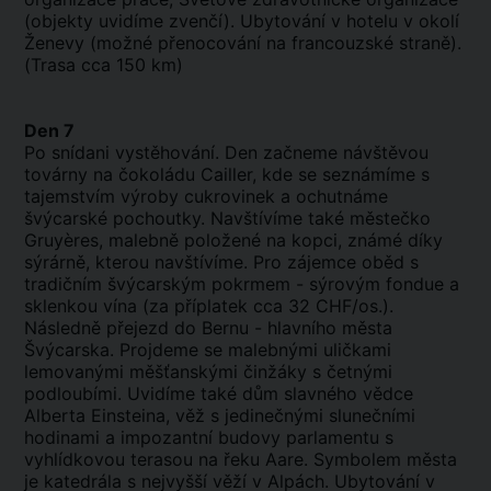
(objekty uvidíme zvenčí). Ubytování v hotelu v okolí
Ženevy (možné přenocování na francouzské straně).
(Trasa cca 150 km)
Den 7
Po snídani vystěhování. Den začneme návštěvou
továrny na čokoládu Cailler, kde se seznámíme s
tajemstvím výroby cukrovinek a ochutnáme
švýcarské pochoutky. Navštívíme také městečko
Gruyères, malebně položené na kopci, známé díky
sýrárně, kterou navštívíme. Pro zájemce oběd s
tradičním švýcarským pokrmem - sýrovým fondue a
sklenkou vína (za příplatek cca 32 CHF/os.).
Následně přejezd do Bernu - hlavního města
Švýcarska. Projdeme se malebnými uličkami
lemovanými měšťanskými činžáky s četnými
podloubími. Uvidíme také dům slavného vědce
Alberta Einsteina, věž s jedinečnými slunečními
hodinami a impozantní budovy parlamentu s
vyhlídkovou terasou na řeku Aare. Symbolem města
je katedrála s nejvyšší věží v Alpách. Ubytování v