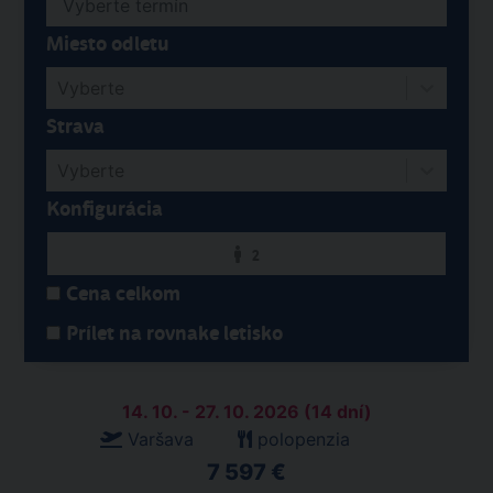
Miesto odletu
Vyberte
Strava
Vyberte
Konfigurácia
2
Cena celkom
Prílet na rovnake letisko
14. 10. - 27. 10. 2026 (14 dní)
Varšava
polopenzia
7 597 €