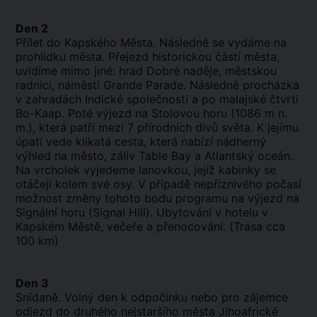
Den 2
Přílet do Kapského Města. Následně se vydáme na
prohlídku města. Přejezd historickou částí města,
uvidíme mimo jiné: hrad Dobré naděje, městskou
radnici, náměstí Grande Parade. Následně procházka
v zahradách Indické společnosti a po malajské čtvrti
Bo-Kaap. Poté výjezd na Stolovou horu (1086 m n.
m.), která patří mezi 7 přírodních divů světa. K jejímu
úpatí vede klikatá cesta, která nabízí nádherný
výhled na město, záliv Table Bay a Atlantský oceán.
Na vrcholek vyjedeme lanovkou, jejíž kabinky se
otáčejí kolem své osy. V případě nepříznivého počasí
možnost změny tohoto bodu programu na výjezd na
Signální horu (Signal Hill). Ubytování v hotelu v
Kapském Městě, večeře a přenocování. (Trasa cca
100 km)
Den 3
Snídaně. Volný den k odpočinku nebo pro zájemce
odjezd do druhého nejstaršího města Jihoafrické