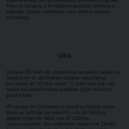
Výše uvedený text je překladem polského originálu,
který je závazný a je nedílnou součástí smlouvy o
zájezdu. Chyby v překladu nebo změny obsahu
vyhrazeny.
VÍZA
Občané ČR, kteří do Jihoafrické republiky cestují za
turistickým či obchodním účelem, nepotřebují
pro pobyt do 90 dnů vízum. Ti, kteří mají jiné, než
české občanství mohou podléhat jiným vízovým
podmínkám.
Při vstupu do Zimbabwe je nutné turistické vízum,
které se vyřizuje na hranicích, cca 30 USD/os.
(jednovstupové) nebo cca 45 USD/os.
(dvouvstupové). Pro překročení hranice se Zambii