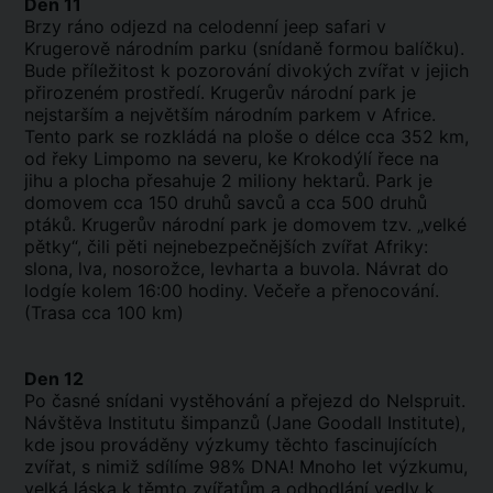
Den 11
Brzy ráno odjezd na celodenní jeep safari v
Krugerově národním parku (snídaně formou balíčku).
Bude příležitost k pozorování divokých zvířat v jejich
přirozeném prostředí. Krugerův národní park je
nejstarším a největším národním parkem v Africe.
Tento park se rozkládá na ploše o délce cca 352 km,
od řeky Limpomo na severu, ke Krokodýlí řece na
jihu a plocha přesahuje 2 miliony hektarů. Park je
domovem cca 150 druhů savců a cca 500 druhů
ptáků. Krugerův národní park je domovem tzv. „velké
pětky“, čili pěti nejnebezpečnějších zvířat Afriky:
slona, lva, nosorožce, levharta a buvola. Návrat do
lodgíe kolem 16:00 hodiny. Večeře a přenocování.
(Trasa cca 100 km)
Den 12
Po časné snídani vystěhování a přejezd do Nelspruit.
Návštěva Institutu šimpanzů (Jane Goodall Institute),
kde jsou prováděny výzkumy těchto fascinujících
zvířat, s nimiž sdílíme 98% DNA! Mnoho let výzkumu,
velká láska k těmto zvířatům a odhodlání vedly k