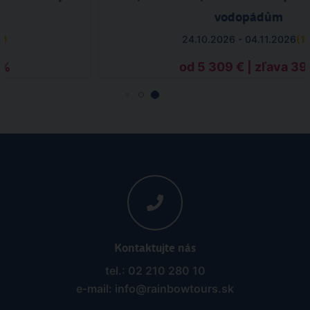
vodopádům
3
)
24.10.2026 - 04.11.2026
(
1
0%
od 5 309 € | zľava 3
Kontaktujte nás
tel.: 02 210 280 10
e-mail: info@rainbowtours.sk