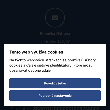
Pobočka Ostrava
Nádražní 142/20
702 00 Ostrava, Moravská Ostrava
Tento web využíva cookies
Na týchto webových stránkach sa používajú súbory
cookies a ďalšie sieťové identifikátory, ktoré môžu
obsahovať osobné údaje.
Povoliť všetko
Otváracia doba
Podrobné nastavenie
Pon - Pia 08:30 - 16:30
Číslo účtu:
SK8911110000001376238003