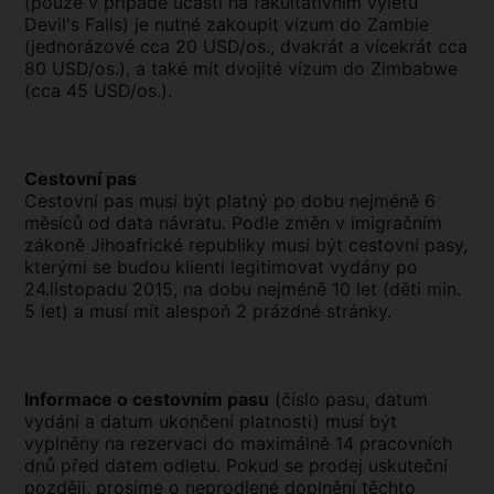
(pouze v případě účasti na fakultativním výletu
Devil's Falls) je nutné zakoupit vízum do Zambie
(jednorázové cca 20 USD/os., dvakrát a vícekrát cca
80 USD/os.), a také mít dvojité vízum do Zimbabwe
(cca 45 USD/os.).
Cestovní pas
Cestovní pas musí být platný po dobu nejméně 6
měsíců od data návratu. Podle změn v imigračním
zákoně Jihoafrické republiky musí být cestovní pasy,
kterými se budou klienti legitimovat vydány po
24.listopadu 2015, na dobu nejméně 10 let (děti min.
5 let) a musí mít alespoň 2 prázdné stránky.
Informace o cestovním pasu
(číslo pasu, datum
vydání a datum ukončení platnosti) musí být
vyplněny na rezervaci do maximálně 14 pracovních
dnů před datem odletu. Pokud se prodej uskuteční
později, prosíme o neprodlené doplnění těchto