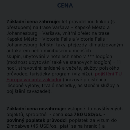
CENA
Základní cena zahrnuje:
let pravidelnou linkou (s
přestupem) na trase Varšava - Kapské Město a
Johannesburg - Varšava, vnitřní přelet na trase
Kapské Město - Victoria Falls a Victoria Falls -
Johannesburg, letištní taxy, přejezdy klimatizovaným
autokarem nebo minibusem u menších
skupin, ubytování v hotelech nebo v *** lodgích
(možnost ubytování také ve stanových lodgích) - 11
nocí, stravování: snídaně a večeře, služby polského
průvodce, turistický program (viz níže),
pojištění TU
Europa varianta základní
(úrazové pojištění a
léčebné výlohy, trvalé následky, asistenční služby a
pojištění zavazadel).
Základní cena nezahrnuje:
vstupné do navštívených
objektů, spropitné - cena
cca 780 USD/os. -
povinný poplatek průvodci
, poplatek za vízum do
Zimbabwe (45 USD/os., platí se na hranici) a