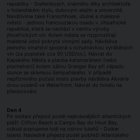
republiky - Stellenbosch, známého díky architektuře
v holandském stylu, dubovým alejím a univerzitě.
Navštívíme také Franschhoek, útulné a malebné
město - jedinou francouzskou osadu v Jihoafrické
republice, která se nachází v centru výroby
jihoafrických vín. Kolem města se rozprostírají
malebná údolí pokrytá vinnými sady. Návštěva
jednoho vinařství spojená s ochutnávkou vyráběných
vín (za poplatek cca 90 USD/os.). Návrat do
Kapského Města a plavba katamaránem (nebo
plachetnicí) kolem zálivu Granger Bay při západu
slunce se sklenkou šampaňského. V případě
nepříznivého počasí místo plavby návštěva Akvária
dvou oceánů ve Waterfront. Návrat do hotelu na
přenocování.
Den 4
Po snídani přejezd podél nejkrásnějších atlantických
pláží: Clifton Beach a Camps Bay do Hout Bay,
odkud poplujeme lodí na ostrov tuleňů - Duiker
Island. Následně přejezd podél pobřeží Atlantského