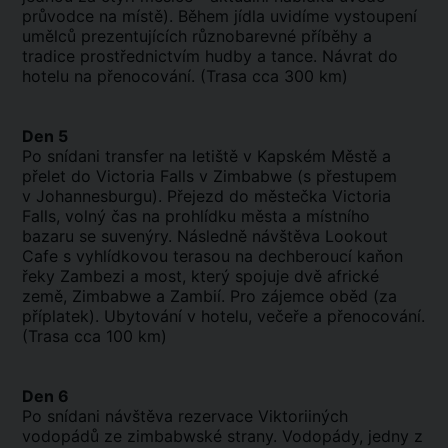
průvodce na místě). Během jídla uvidíme vystoupení
umělců prezentujících různobarevné příběhy a
tradice prostřednictvím hudby a tance. Návrat do
hotelu na přenocování. (Trasa cca 300 km)
Den 5
Po snídani transfer na letiště v Kapském Městě a
přelet do Victoria Falls v Zimbabwe (s přestupem
v Johannesburgu). Přejezd do městečka Victoria
Falls, volný čas na prohlídku města a místního
bazaru se suvenýry. Následně návštěva Lookout
Cafe s vyhlídkovou terasou na dechberoucí kaňon
řeky Zambezi a most, který spojuje dvě africké
země, Zimbabwe a Zambií. Pro zájemce oběd (za
příplatek). Ubytování v hotelu, večeře a přenocování.
(Trasa cca 100 km)
Den 6
Po snídani návštěva rezervace Viktoriiných
vodopádů ze zimbabwské strany. Vodopády, jedny z