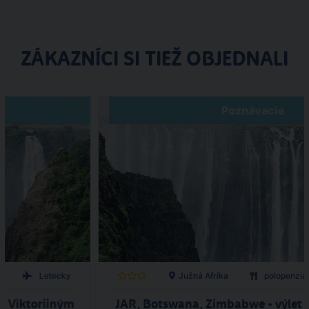
ZÁKAZNÍCI SI TIEŽ OBJEDNALI
Poznávacie
a
Letecky
Južná Afrika
polopenzia
k Viktoriiným
JAR, Botswana, Zimbabwe - výlet 