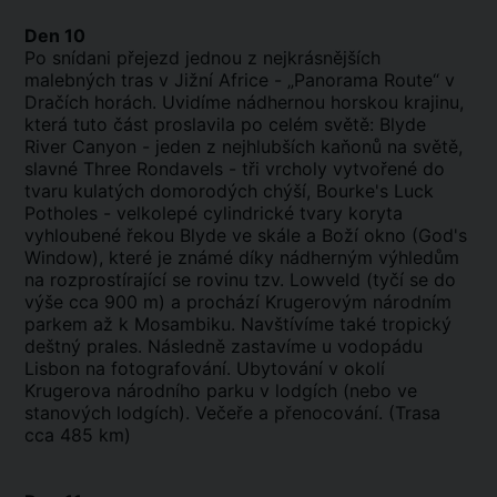
Den 10
Po snídani přejezd jednou z nejkrásnějších
malebných tras v Jižní Africe - „Panorama Route“ v
Dračích horách. Uvidíme nádhernou horskou krajinu,
která tuto část proslavila po celém světě: Blyde
River Canyon - jeden z nejhlubších kaňonů na světě,
slavné Three Rondavels - tři vrcholy vytvořené do
tvaru kulatých domorodých chýší, Bourke's Luck
Potholes - velkolepé cylindrické tvary koryta
vyhloubené řekou Blyde ve skále a Boží okno (God's
Window), které je známé díky nádherným výhledům
na rozprostírající se rovinu tzv. Lowveld (tyčí se do
výše cca 900 m) a prochází Krugerovým národním
parkem až k Mosambiku. Navštívíme také tropický
deštný prales. Následně zastavíme u vodopádu
Lisbon na fotografování. Ubytování v okolí
Krugerova národního parku v lodgích (nebo ve
stanových lodgích). Večeře a přenocování. (Trasa
cca 485 km)