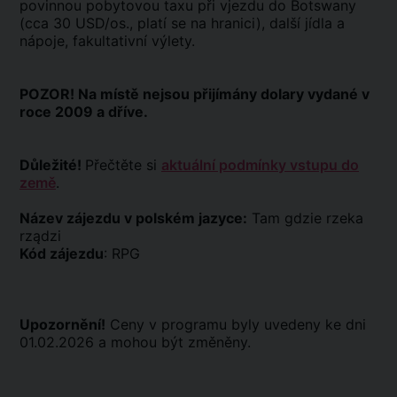
povinnou pobytovou taxu při vjezdu do Botswany
(cca 30 USD/os., platí se na hranici), další jídla a
nápoje, fakultativní výlety.
POZOR! Na místě nejsou přijímány dolary vydané v
roce 2009 a dříve.
Důležité!
Přečtěte si
aktuální podmínky vstupu do
země
.
Název zájezdu v polském jazyce:
Tam gdzie rzeka
rządzi
Kód zájezdu
: RPG
Upozornění!
Ceny v programu byly uvedeny ke dni
01.02.2026 a mohou být změněny.