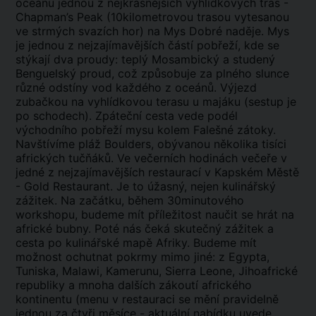
oceánu jednou z nejkrásnějších vyhlídkových tras -
Chapman’s Peak (10kilometrovou trasou vytesanou
ve strmých svazích hor) na Mys Dobré naděje. Mys
je jednou z nejzajímavějších částí pobřeží, kde se
stýkají dva proudy: teplý Mosambický a studený
Benguelský proud, což způsobuje za plného slunce
různé odstíny vod každého z oceánů. Výjezd
zubačkou na vyhlídkovou terasu u majáku (sestup je
po schodech). Zpáteční cesta vede podél
východního pobřeží mysu kolem Falešné zátoky.
Navštívíme pláž Boulders, obývanou několika tisíci
afrických tučňáků. Ve večerních hodinách večeře v
jedné z nejzajímavějších restaurací v Kapském Městě
- Gold Restaurant. Je to úžasný, nejen kulinářský
zážitek. Na začátku, během 30minutového
workshopu, budeme mít příležitost naučit se hrát na
africké bubny. Poté nás čeká skutečný zážitek a
cesta po kulinářské mapě Afriky. Budeme mít
možnost ochutnat pokrmy mimo jiné: z Egypta,
Tuniska, Malawi, Kamerunu, Sierra Leone, Jihoafrické
republiky a mnoha dalších zákoutí afrického
kontinentu (menu v restauraci se mění pravidelně
jednou za čtyři měsíce - aktuální nabídku uvede