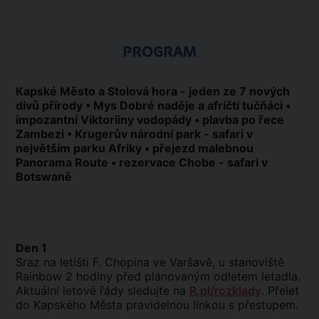
PROGRAM
Kapské Město a Stolová hora - jeden ze 7 nových
divů přírody • Mys Dobré naděje a afričtí tučňáci •
impozantní Viktoriiny vodopády • plavba po řece
Zambezi • Krugerův národní park - safari v
největším parku Afriky • přejezd malebnou
Panorama Route • rezervace Chobe - safari v
Botswaně
Den 1
Sraz na letišti F. Chopina ve Varšavě, u stanoviště
Rainbow 2 hodiny před plánovaným odletem letadla.
Aktuální letové řády sledujte na
R.pl/rozklady
. Přelet
do Kapského Města pravidelnou linkou s přestupem.