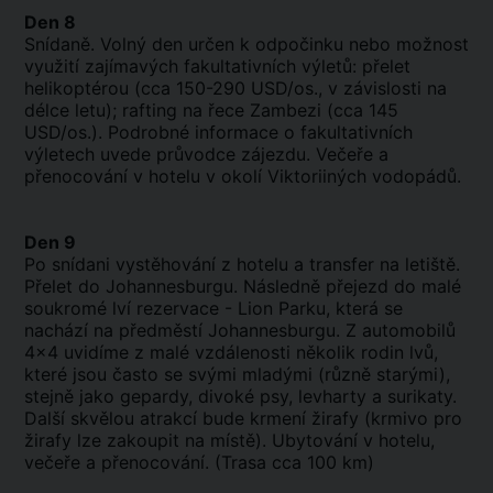
Den 8
Snídaně. Volný den určen k odpočinku nebo možnost
využití zajímavých fakultativních výletů: přelet
helikoptérou (cca 150-290 USD/os., v závislosti na
délce letu); rafting na řece Zambezi (cca 145
USD/os.). Podrobné informace o fakultativních
výletech uvede průvodce zájezdu. Večeře a
přenocování v hotelu v okolí Viktoriiných vodopádů.
Den 9
Po snídani vystěhování z hotelu a transfer na letiště.
Přelet do Johannesburgu. Následně přejezd do malé
soukromé lví rezervace - Lion Parku, která se
nachází na předměstí Johannesburgu. Z automobilů
4x4 uvidíme z malé vzdálenosti několik rodin lvů,
které jsou často se svými mladými (různě starými),
stejně jako gepardy, divoké psy, levharty a surikaty.
Další skvělou atrakcí bude krmení žirafy (krmivo pro
žirafy lze zakoupit na místě). Ubytování v hotelu,
večeře a přenocování. (Trasa cca 100 km)