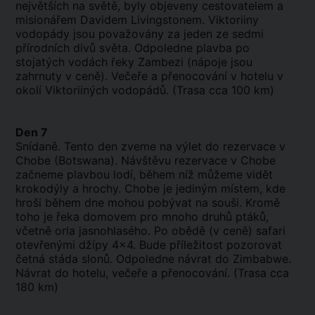
největších na světě, byly objeveny cestovatelem a
misionářem Davidem Livingstonem. Viktoriiny
vodopády jsou považovány za jeden ze sedmi
přírodních divů světa. Odpoledne plavba po
stojatých vodách řeky Zambezi (nápoje jsou
zahrnuty v ceně). Večeře a přenocování v hotelu v
okolí Viktoriiných vodopádů. (Trasa cca 100 km)
Den 7
Snídaně. Tento den zveme na výlet do rezervace v
Chobe (Botswana). Návštěvu rezervace v Chobe
začneme plavbou lodí, během níž můžeme vidět
krokodýly a hrochy. Chobe je jediným místem, kde
hroši během dne mohou pobývat na souši. Kromě
toho je řeka domovem pro mnoho druhů ptáků,
včetně orla jasnohlasého. Po obědě (v ceně) safari
otevřenými džípy 4x4. Bude příležitost pozorovat
četná stáda slonů. Odpoledne návrat do Zimbabwe.
Návrat do hotelu, večeře a přenocování. (Trasa cca
180 km)