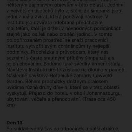
některým zajímavým objevům v této oblasti. Jedním
z největších úspěchů bylo zjištění, že šimpanzi jsou
jedni z mála zvířat, která používají nástroje. V
Institutu jsou zvířata odebraná předchozím
majitelům, kteří je drželi v nevhodných podmínkách,
stejně jako osiřelí nebo zranění jedinci. V tomto
polopřirozeném prostředí se snaží pracovníci
institutu vytvořit svým chráněncům ty nejlepší
podmínky. Procházka s průvodcem, který nás
seznámí s často smutnými příběhy šimpanzů a s
jejich chováním. Budeme také svědky krmení stáda.
Návštěva Institutu určitě zůstane na dlouho v paměti.
Následně návštěva Botanické zahrady Lowveld
Garden. Během procházky deštným pralesem
uvidíme různé druhy dřevin, které se v této oblasti
vyskytují. Přejezd do hotelu v okolí Johannesburgu,
ubytování, večeře a přenocování. (Trasa cca 450
km)
Den 13
Po snídani volný čas na odpočinek a další atrakce.