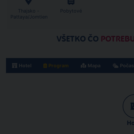
Thajsko -
Pobytové
Pattaya/Jomtien
VŠETKO ČO
POTREBU
Hotel
Program
Mapa
Počas
Ho