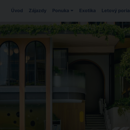
Úvod
Zájazdy
Ponuka
Exotika
Letový pori