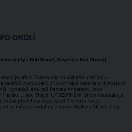
 PO OKOLÍ
tivní
výlety z Koh Samet, Rayong a Koh Chang)
i-show je hřích! Zveme Vás na unikátní přehlídku -
a taneční vystoupení, připomínající kabaret z dvacátých
evišti vypadají lépe než Pamela Anderson. Jako
 v Thajsku... jsou Thajci! UPOZORNĚNÍ: Show neobsahuje
y nutná předchozí rezervace! Pro naše hosty
avení se můžete vydat na známou Walking Street. Cena