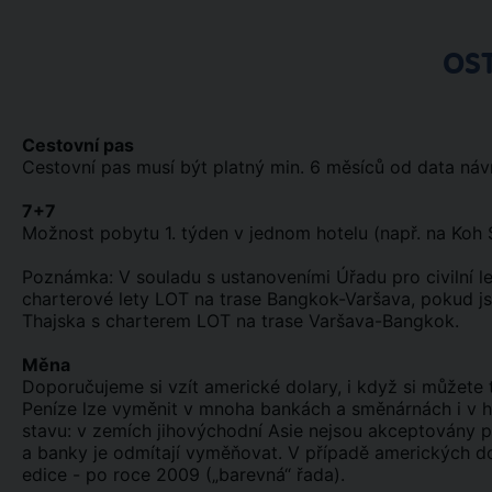
OS
Cestovní pas
Cestovní pas musí být platný min. 6 měsíců od data náv
7+7
Možnost pobytu 1. týden v jednom hotelu (např. na Koh S
Poznámka: V souladu s ustanoveními Úřadu pro civilní le
charterové lety LOT na trase Bangkok-Varšava, pokud jst
Thajska s charterem LOT na trase Varšava-Bangkok.
Měna
Doporučujeme si vzít americké dolary, i když si můžet
Peníze lze vyměnit v mnoha bankách a směnárnách i v 
stavu: v zemích jihovýchodní Asie nejsou akceptovány 
a banky je odmítají vyměňovat. V případě amerických dol
edice - po roce 2009 („barevná“ řada).