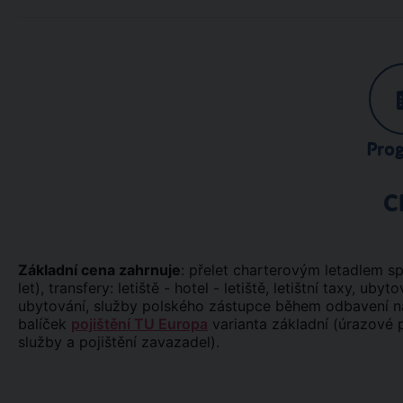
Pro
C
Základní cena zahrnuje
: přelet charterovým letadlem 
let), transfery: letiště - hotel - letiště, letištní taxy, ub
ubytování, služby polského zástupce během odbavení na 
balíček
pojištění TU Europa
varianta základní (úrazové p
služby a pojištění zavazadel).