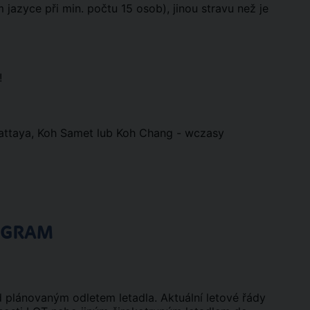
m jazyce při min. počtu 15 osob), jinou stravu než je
!
Pattaya, Koh Samet lub Koh Chang - wczasy
OGRAM
d plánovaným odletem letadla. Aktuální letové řády