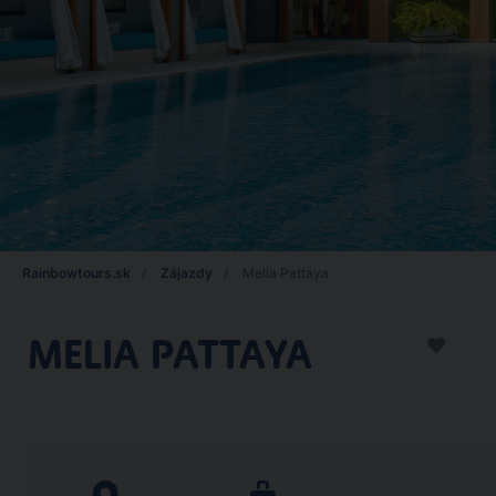
Rainbowtours.sk
Zájazdy
Melia Pattaya
MELIA PATTAYA