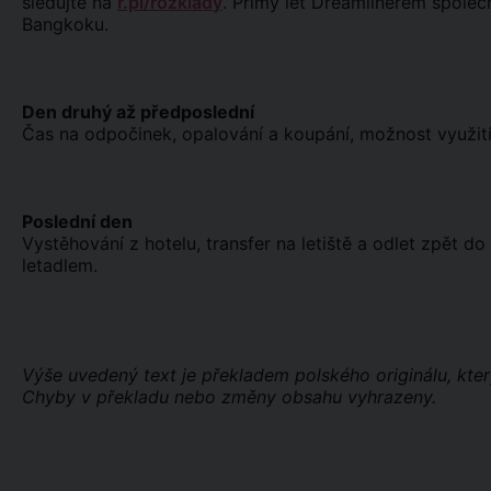
sledujte na
r.pl/rozklady
. Přímý let Dreamlinerem spole
Bangkoku.
Den druhý až předposlední
Čas na odpočinek, opalování a koupání, možnost využití 
Poslední den
Vystěhování z hotelu, transfer na letiště a odlet zpět 
letadlem.
Výše uvedený text je překladem polského originálu, kter
Chyby v překladu nebo změny obsahu vyhrazeny.