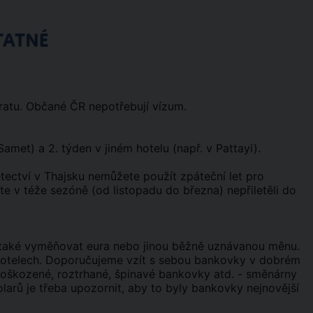
TATNÉ
ratu. Občané ČR nepotřebují vízum.
amet) a 2. týden v jiném hotelu (např. v Pattayi).
tectví v Thajsku nemůžete použít zpáteční let pro
e v téže sezóně (od listopadu do března) nepřiletěli do
e také vyměňovat eura nebo jinou běžně uznávanou měnu.
hotelech. Doporučujeme vzít s sebou bankovky v dobrém
poškozené, roztrhané, špinavé bankovky atd. - směnárny
arů je třeba upozornit, aby to byly bankovky nejnovější