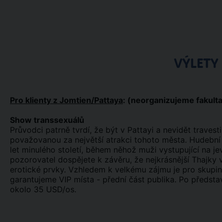
VÝLETY
Pro klienty z Jomtien/Pattaya
: (neorganizujeme fakulta
Show transsexuálů
Průvodci patrně tvrdí, že být v Pattayi a nevidět travest
považovanou za největší atrakci tohoto města. Hudební 
let minulého století, během něhož muži vystupující na j
pozorovatel dospějete k závěru, že nejkrásnější Thajky
erotické prvky. Vzhledem k velkému zájmu je pro skupin
garantujeme VIP místa - přední část publika. Po předst
okolo 35 USD/os.