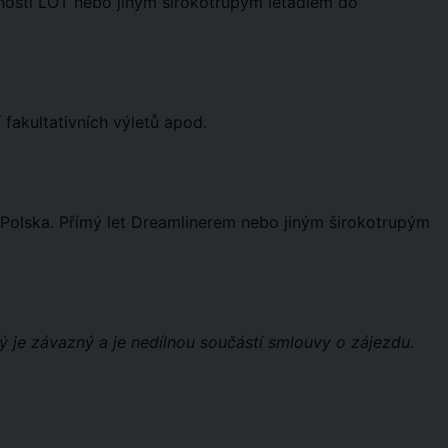
čnosti LOT nebo jiným širokotrupým letadlem do
fakultativních výletů apod.
do Polska. Přímý let Dreamlinerem nebo jiným širokotrupým
ý je závazný a je nedílnou součástí smlouvy o zájezdu.