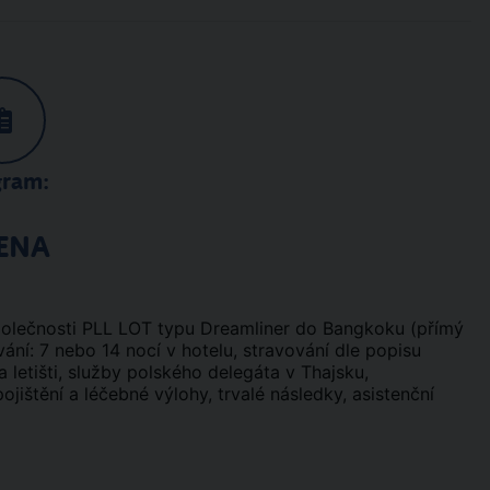
gram:
ENA
společnosti PLL LOT typu Dreamliner do Bangkoku (přímý
ytování: 7 nebo 14 nocí v hotelu, stravování dle popisu
letišti, služby polského delegáta v Thajsku,
ojištění a léčebné výlohy, trvalé následky, asistenční