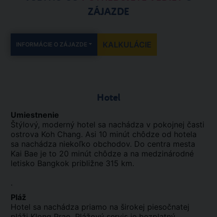
ZÁJAZDE
KALKULÁCIE
INFORMÁCIE O ZÁJAZDE
Hotel
Umiestnenie
Štýlový, moderný hotel sa nachádza v pokojnej časti
ostrova Koh Chang. Asi 10 minút chôdze od hotela
sa nachádza niekoľko obchodov. Do centra mesta
Kai Bae je to 20 minút chôdze a na medzinárodné
letisko Bangkok približne 315 km.
.
Pláž
Hotel sa nachádza priamo na širokej piesočnatej
pláži Klong Prao. Plážový servis je bezplatný.