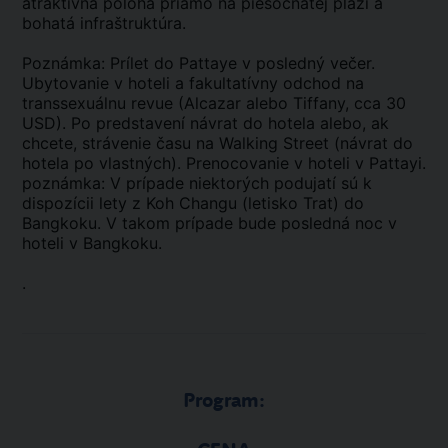
atraktívna poloha priamo na piesočnatej pláži a
bohatá infraštruktúra.
Poznámka: Prílet do Pattaye v posledný večer.
Ubytovanie v hoteli a fakultatívny odchod na
transsexuálnu revue (Alcazar alebo Tiffany, cca 30
USD). Po predstavení návrat do hotela alebo, ak
chcete, strávenie času na Walking Street (návrat do
hotela po vlastných). Prenocovanie v hoteli v Pattayi.
poznámka: V prípade niektorých podujatí sú k
dispozícii lety z Koh Changu (letisko Trat) do
Bangkoku. V takom prípade bude posledná noc v
hoteli v Bangkoku.
.
Program: