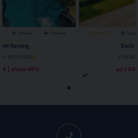
o
raňajky
Letecky
Thajsk
otel Rayong
Dusit 
26 - 08.11.2026
(
9
)
31.10.202
1 € | zľava 48%
od 1 541