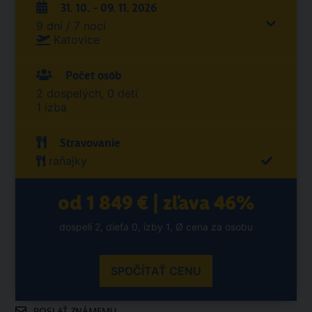
31. 10. - 09. 11. 2026
9 dní / 7 nocí
Katovice
Počet osôb
2 dospelých, 0 detí
1 izba
Stravovanie
raňajky
od 1 849 € | zľava 46%
dospelí 2, dieťa 0, izby 1, Ø cena za osobu
SPOČÍTAŤ CENU
POSLAŤ ZNÁMEMU