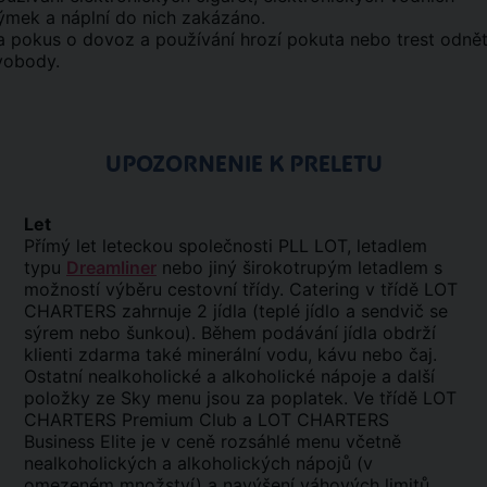
ýmek a náplní do nich zakázáno.
a pokus o dovoz a používání hrozí pokuta nebo trest odnět
vobody.
UPOZORNENIE K PRELETU
Let
Přímý let leteckou společnosti PLL LOT, letadlem
typu
Dreamliner
nebo jiný širokotrupým letadlem s
možností výběru cestovní třídy. Catering v třídě LOT
CHARTERS zahrnuje 2 jídla (teplé jídlo a sendvič se
sýrem nebo šunkou). Během podávání jídla obdrží
klienti zdarma také minerální vodu, kávu nebo čaj.
Ostatní nealkoholické a alkoholické nápoje a další
položky ze Sky menu jsou za poplatek. Ve třídě LOT
CHARTERS Premium Club a LOT CHARTERS
Business Elite je v ceně rozsáhlé menu včetně
nealkoholických a alkoholických nápojů (v
omezeném množství) a navýšení váhových limitů