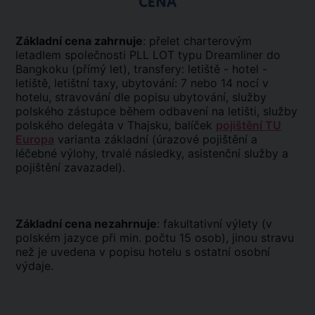
CENA
Základní cena zahrnuje
: přelet charterovým
letadlem společnosti PLL LOT typu Dreamliner do
Bangkoku (přímý let), transfery: letiště - hotel -
letiště, letištní taxy, ubytování: 7 nebo 14 nocí v
hotelu, stravování dle popisu ubytování, služby
polského zástupce během odbavení na letišti, služby
polského delegáta v Thajsku, balíček
pojištění TU
Europa
varianta základní (úrazové pojištění a
léčebné výlohy, trvalé následky, asistenční služby a
pojištění zavazadel).
Základní cena nezahrnuje
: fakultativní výlety (v
polském jazyce při min. počtu 15 osob), jinou stravu
než je uvedena v popisu hotelu s ostatní osobní
výdaje.