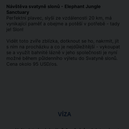
Návštěva svatyně slonů - Elephant Jungle
Sanctuary
Perfektní plavec, slyší ze vzdálenosti 20 km, má
vynikající paměť a obejme a potěší v potřebě - tady
je! Slon!
Vidět toto zvíře zblízka, dotknout se ho, nakrmit, jít
s ním na procházku a co je nejdůležitější - vykoupat
se a využít bahnité lázně v jeho společnosti je nyní
možné během půldenního výletu do Svatyně slonů.
Cena okolo 95 USD/os.
VÍZA