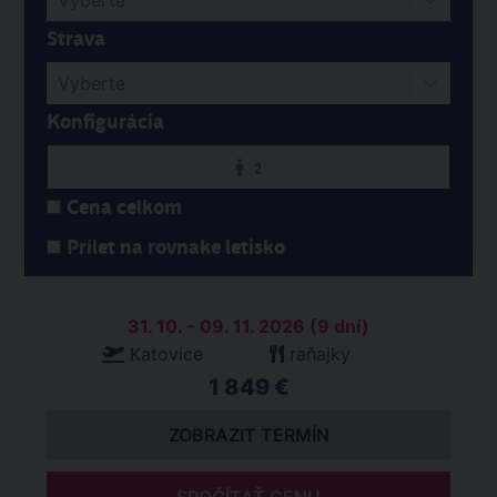
Vyberte
Strava
Vyberte
Konfigurácia
2
Cena celkom
Prílet na rovnake letisko
31. 10. - 09. 11. 2026 (9 dní)
Katovice
raňajky
1 849 €
ZOBRAZIT TERMÍN