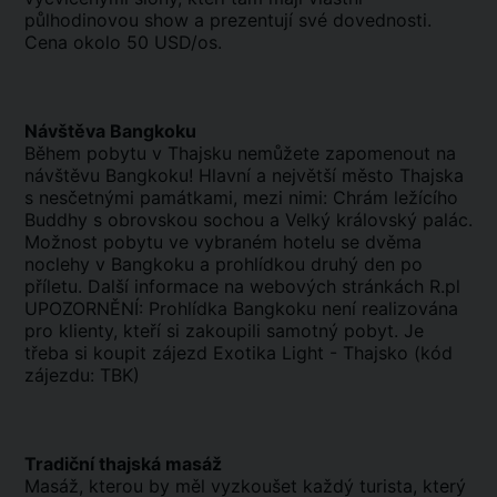
půlhodinovou show a prezentují své dovednosti.
Cena okolo 50 USD/os.
Návštěva Bangkoku
Během pobytu v Thajsku nemůžete zapomenout na
návštěvu Bangkoku! Hlavní a největší město Thajska
s nesčetnými památkami, mezi nimi: Chrám ležícího
Buddhy s obrovskou sochou a Velký královský palác.
Možnost pobytu ve vybraném hotelu se dvěma
noclehy v Bangkoku a prohlídkou druhý den po
příletu. Další informace na webových stránkách R.pl
UPOZORNĚNÍ: Prohlídka Bangkoku není realizována
pro klienty, kteří si zakoupili samotný pobyt. Je
třeba si koupit zájezd Exotika Light - Thajsko (kód
zájezdu: TBK)
Tradiční thajská masáž
Masáž, kterou by měl vyzkoušet každý turista, který