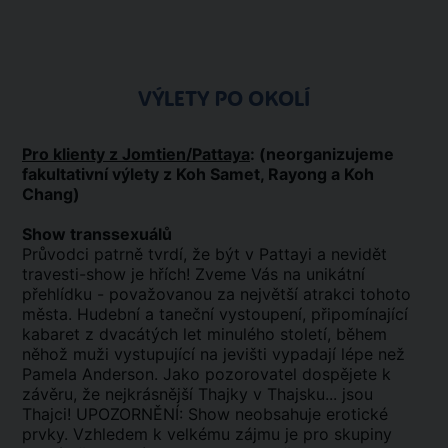
VÝLETY PO OKOLÍ
Pro klienty z Jomtien/Pattaya
: (neorganizujeme
fakultativní
výlety z Koh Samet, Rayong a Koh
Chang)
Show transsexuálů
Průvodci patrně tvrdí, že být v Pattayi a nevidět
travesti-show je hřích! Zveme Vás na unikátní
přehlídku - považovanou za největší atrakci tohoto
města. Hudební a taneční vystoupení, připomínající
kabaret z dvacátých let minulého století, během
něhož muži vystupující na jevišti vypadají lépe než
Pamela Anderson. Jako pozorovatel dospějete k
závěru, že nejkrásnější Thajky v Thajsku... jsou
Thajci! UPOZORNĚNÍ: Show neobsahuje erotické
prvky. Vzhledem k velkému zájmu je pro skupiny