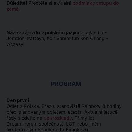
Důležité!
Přečtěte si aktuální
podmínky vstupu do
země
!
Název zájezdu v polském jazyce:
Tajlandia -
Jomtien, Pattaya, Koh Samet lub Koh Chang -
wczasy
PROGRAM
Den první
Odlet z Polska. Sraz u stanoviště Rainbow 3 hodiny
před plánovaným odletem letadla. Aktuální letové
řády sledujte na
r.pl/rozklady
. Přímý let
Dreamlinerem společnosti LOT nebo jiným
širokotrupým letadlem do Bangkoku.