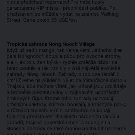
nutná předchozí rezervace! Pro naše hosty
garantujeme VIP místa - přední část publika. Po
představení se můžete vydat na známou Walking
Street. Cena okolo 35 USD/os.
Tropická zahrada Nong Nooch Village
Když už sadit mango, tak ve velkém! Jednoho dne
paní Nongnooch koupila půdu pro ovocné stromy,
ale - jak to u žen bývá - rychle změnila názor na
tento podnik a tak vznikly v Asii největší exotické
zahrady Nong Nooch. Zahrady o rozloze téměř 2
km²! Zveme na půldenní výlet na mimořádné místo v
Thajsku, kde můžete vidět, jak krásně jsou orchideje
a bromélie prezentovány v zajímavém uspořádání
hrnkových figur. Kromě toho zahrady uchvacují
krásnými kaktusy, sbírkou bonsajů, a krásnými parky
v různých stylech. V mini amfiteátru se konají
folklorní představení thajských národních tanců a
obřadů, thajské boxerské umění a souboje na
slonech. Zahrady se také mohou pochlubit nádherně
vycvičenými slony, kteří tam mají vlastní