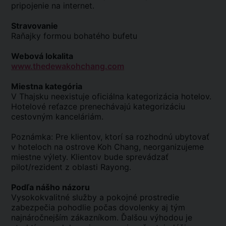
pripojenie na internet.
Stravovanie
Raňajky formou bohatého bufetu
Webová lokalita
www.thedewakohchang.com
Miestna kategória
V Thajsku neexistuje oficiálna kategorizácia hotelov.
Hotelové reťazce prenechávajú kategorizáciu
cestovným kanceláriám.
Poznámka: Pre klientov, ktorí sa rozhodnú ubytovať
v hoteloch na ostrove Koh Chang, neorganizujeme
miestne výlety. Klientov bude sprevádzať
pilot/rezident z oblasti Rayong.
Podľa nášho názoru
Vysokokvalitné služby a pokojné prostredie
zabezpečia pohodlie počas dovolenky aj tým
najnáročnejším zákazníkom. Ďalšou výhodou je