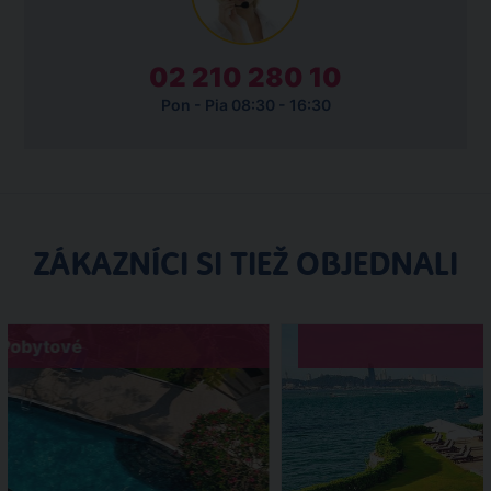
02 210 280 10
Pon - Pia 08:30 - 16:30
ZÁKAZNÍCI SI TIEŽ OBJEDNALI
Pobytové