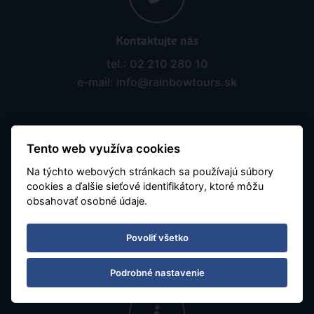
Kontaktujte nás
tel.: 02 210 280 10
e-mail: info@rainbowtours.sk
Tento web využíva cookies
Na týchto webových stránkach sa používajú súbory
cookies a ďalšie sieťové identifikátory, ktoré môžu
Pobočka Ostrava
obsahovať osobné údaje.
Nádražní 142/20
Povoliť všetko
702 00 Ostrava, Moravská Ostrava
Podrobné nastavenie