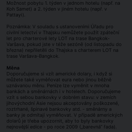
Možnost pobytu 1. týden v jednom hotelu (např. na
Koh Samet) a 2. týden v jiném hotelu (např. v
Pattayi).
Poznámka: V souladu s ustanoveními Úřadu pro
civilní letectví v Thajsku nemůžete použít zpáteční
let pro charterové lety LOT na trase Bangkok-
Varšava, pokud jste v téže sezóně (od listopadu do
března) nepřiletěli do Thajska s charterem LOT na
trase Varšava-Bangkok.
Měna
Doporučujeme si vzít americké dolary, i když si
můžete také vyměňovat eura nebo jinou běžně
uznávanou měnu. Peníze lze vyměnit v mnoha
bankách a směnárnách i v hotelech. Doporučujeme
vzít s sebou bankovky v dobrém stavu: v zemích
jihovýchodní Asie nejsou akceptovány poškozené,
roztrhané, špinavé bankovky atd. - směnárny a
banky je odmítají vyměňovat. V případě amerických
dolarů je třeba upozornit, aby to byly bankovky
nejnovější edice - po roce 2009 („barevná“ řada).