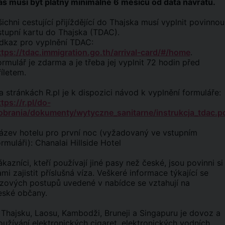
as musí být platný minimálně 6 měsíců od data návratu.
šichni cestující přijíždějící do Thajska musí vyplnit povinnou
stupní kartu do Thajska (TDAC).
dkaz pro vyplnění TDAC:
ttps://tdac.immigration.go.th/arrival-card/#/home
.
ormulář je zdarma a je třeba jej vyplnit 72 hodin před
říletem.
a stránkách R.pl je k dispozici návod k vyplnění formuláře:
tps://r.pl/do-
obrania/dokumenty/wytyczne_sanitarne/instrukcja_tdac.p
ázev hotelu pro první noc (vyžadovaný ve vstupním
ormuláři): Chanalai Hillside Hotel
ákazníci, kteří používají jiné pasy než české, jsou povinni si
ami zajistit příslušná víza. Veškeré informace týkající se
ízových postupů uvedené v nabídce se vztahují na
eské občany.
 Thajsku, Laosu, Kambodži, Bruneji a Singapuru je dovoz a
oužívání elektronických cigaret, elektronických vodních