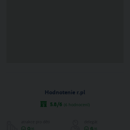
Hodnotenie r.pl
5.8
/6
(
6
hodnocení)
atrakce pro děti
delegát
0
6
/6
/6