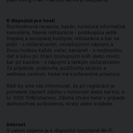
.
K dispozícii pre hostí
Štyrihodinová recepcia, bazén, turistická informačná
kancelária, hlavná reštaurácia - podávajúca jedlá
thajskej a európskej kuchyne; reštaurácia a bar na
pláži - s občerstvením, osviežujúcimi nápojmi a
živou hudbou každý večer; kaviareň - s možnosťou
dať si kávu pri čítaní dostupných kníh alebo novín;
bar pri bazéne - s nápojmi a ľahkým občerstvením.
Za príplatok: práčovňa, požičovňa skútrov a
wellness centrum. Hotel má konferenčné priestory.
Rádi by sme vás informovali, že pri registrácii je
potrebné zaplatiť zálohu v hotovosti alebo kartou, a
to 1000 THB/izba/noc. Záloha chráni hotel v prípade
akéhokoľvek poškodenia, straty alebo krádeže.
.
Internet
V celom objekte je k dispozícii bezplatné Wi-Fi