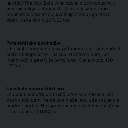
navštíví Thajsko. Byla vynalezena a zdokonalena v
buddhistických chrámech. Tato masáž podporuje
regeneraci organismu, uvolňuje a zlepšuje krevní
oběh. Cena okolo 20 USD/os.
Potápění jako z pohádky
Obdivujte korálové útesy potopené v teplých vodách
moře obklopujícího Thajsko. Ukážeme Vám, jak
různorodý a pestrý je tento svět. Cena okolo 130
USD/os.
Navštivte ostrov Koh Larn
Jen pár kilometrů od břehů letoviska Pattaya leží
ostrov Koh Larn. Velké bílé pláže jsou zde spojeny s
modrou vodou. Nezapomenutelné výhledy zaručeny.
Cena okolo 50 USD/os.