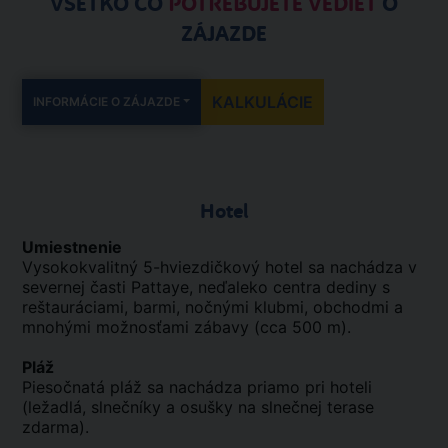
VŠETKO ČO
POTREBUJETE VEDIEŤ
O
ZÁJAZDE
KALKULÁCIE
INFORMÁCIE O ZÁJAZDE
Hotel
Umiestnenie
Vysokokvalitný 5-hviezdičkový hotel sa nachádza v
severnej časti Pattaye, neďaleko centra dediny s
reštauráciami, barmi, nočnými klubmi, obchodmi a
mnohými možnosťami zábavy (cca 500 m).
Pláž
Piesočnatá pláž sa nachádza priamo pri hoteli
(ležadlá, slnečníky a osušky na slnečnej terase
zdarma).