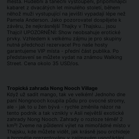
města. Hudební a taneční vystoupení, připomínající
kabaret z dvacátých let minulého století, během
něhož muži vystupující na jevišti vypadají lépe než
Pamela Anderson. Jako pozorovatel dospějete k
závěru, že nejkrásnější Thajky v Thajsku... jsou
Thajci! UPOZORNĚNÍ: Show neobsahuje erotické
prvky. Vzhledem k velkému zájmu je pro skupiny
nutná předchozí rezervace! Pro naše hosty
garantujeme VIP místa - přední část publika. Po
představení se můžete vydat na známou Walking
Street. Cena okolo 35 USD/os.
Tropická zahrada Nong Nooch Village
Když už sadit mango, tak ve velkém! Jednoho dne
paní Nongnooch koupila půdu pro ovocné stromy,
ale - jak to u žen bývá - rychle změnila názor na
tento podnik a tak vznikly v Asii největší exotické
zahrady Nong Nooch. Zahrady o rozloze téměř 2
km²! Zveme na půldenní výlet na mimořádné místo v
Thajsku, kde můžete vidět, jak krásně jsou orchideje
a bromélie prezentovány v zajímavém uspořádání