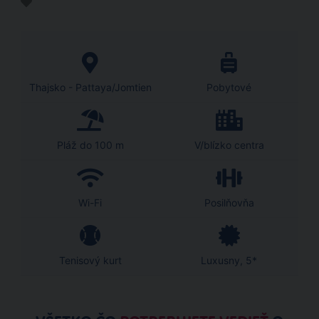
Thajsko - Pattaya/Jomtien
Pobytové
Pláž do 100 m
V/blízko centra
Wi-Fi
Posilňovňa
Tenisový kurt
Luxusny, 5*