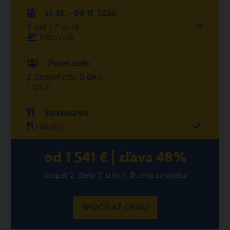
31. 10. - 09. 11. 2026
9 dní / 7 nocí
Katovice
Počet osôb
2 dospelých, 0 detí
1 izba
Stravovanie
raňajky
od 1 541 € | zľava 48%
dospelí 2, dieťa 0, izby 1, Ø cena za osobu
SPOČÍTAŤ CENU