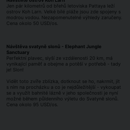
Navštivte ostrov Koh Larn
Jen pár kilometrů od břehů letoviska Pattaya leží
ostrov Koh Larn. Velké bílé pláže jsou zde spojeny s
modrou vodou. Nezapomenutelné výhledy zaručeny.
Cena okolo 50 USD/os.
Návštěva svatyně slonů - Elephant Jungle
Sanctuary
Perfektní plavec, slyší ze vzdálenosti 20 km, má
vynikající paměť a obejme a potěší v potřebě - tady
je! Slon!
Vidět toto zvíře zblízka, dotknout se ho, nakrmit, jít
s ním na procházku a co je nejdůležitější - vykoupat
se a využít bahnité lázně v jeho společnosti je nyní
možné během půldenního výletu do Svatyně slonů.
Cena okolo 95 USD/os.