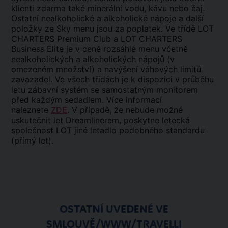
klienti zdarma také minerální vodu, kávu nebo čaj.
Ostatní nealkoholické a alkoholické nápoje a další
položky ze Sky menu jsou za poplatek. Ve třídě LOT
CHARTERS Premium Club a LOT CHARTERS
Business Elite je v ceně rozsáhlé menu včetně
nealkoholických a alkoholických nápojů (v
omezeném množství) a navýšení váhových limitů
zavazadel. Ve všech třídách je k dispozici v průběhu
letu zábavní systém se samostatným monitorem
před každým sedadlem. Více informací
naleznete
ZDE
. V případě, že nebude možné
uskutečnit let Dreamlinerem, poskytne letecká
společnost LOT jiné letadlo podobného standardu
(přímý let).
OSTATNÍ UVEDENÉ VE
SMLOUVĚ/WWW/TRAVELLI