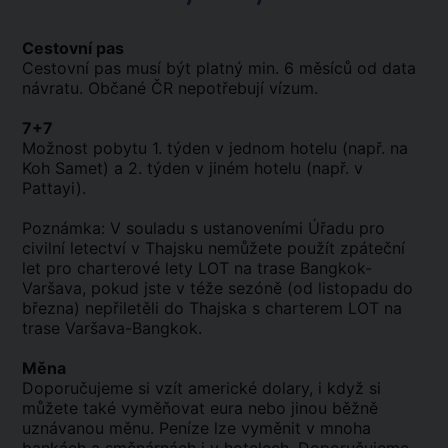
Cestovní pas
Cestovní pas musí být platný min. 6 měsíců od data
návratu. Občané ČR nepotřebují vízum.
7+7
Možnost pobytu 1. týden v jednom hotelu (např. na
Koh Samet) a 2. týden v jiném hotelu (např. v
Pattayi).
Poznámka: V souladu s ustanoveními Úřadu pro
civilní letectví v Thajsku nemůžete použít zpáteční
let pro charterové lety LOT na trase Bangkok-
Varšava, pokud jste v téže sezóně (od listopadu do
března) nepřiletěli do Thajska s charterem LOT na
trase Varšava-Bangkok.
Měna
Doporučujeme si vzít americké dolary, i když si
můžete také vyměňovat eura nebo jinou běžně
uznávanou měnu. Peníze lze vyměnit v mnoha