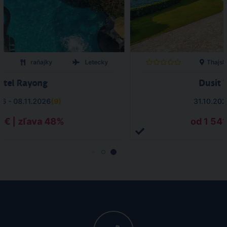
o
raňajky
Letecky
Thajsk
otel Rayong
Dusit 
26 - 08.11.2026
(
9
)
31.10.202
1 € | zľava 48%
od 1 541