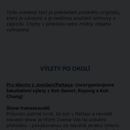
Výše uvedený text je překladem polského originálu,
který je závazný a je nedílnou součástí smlouvy o
zájezdu. Chyby v překladu nebo změny obsahu
vyhrazeny.
VÝLETY PO OKOLÍ
Pro klienty z Jomtien/Pattaya
: (neorganizujeme
fakultativní
výlety z Koh Samet, Rayong a Koh
Chang)
Show transsexuálů
Průvodci patrně tvrdí, že být v Pattayi a nevidět
travesti-show je hřích! Zveme Vás na unikátní
přehlídku - považovanou za největší atrakci tohoto