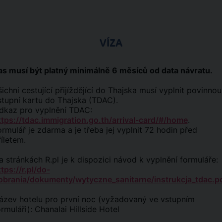
VÍZA
as musí být platný minimálně 6 měsíců od data návratu.
šichni cestující přijíždějící do Thajska musí vyplnit povinnou
stupní kartu do Thajska (TDAC).
dkaz pro vyplnění TDAC:
ttps://tdac.immigration.go.th/arrival-card/#/home
.
ormulář je zdarma a je třeba jej vyplnit 72 hodin před
říletem.
a stránkách R.pl je k dispozici návod k vyplnění formuláře:
tps://r.pl/do-
obrania/dokumenty/wytyczne_sanitarne/instrukcja_tdac.p
ázev hotelu pro první noc (vyžadovaný ve vstupním
ormuláři): Chanalai Hillside Hotel