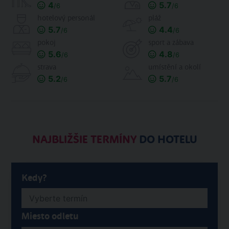
4
5.7
/6
/6
hotelový personál
pláž
5.7
4.4
/6
/6
pokoj
sport a zábava
5.6
4.8
/6
/6
strava
umístění a okolí
5.2
5.7
/6
/6
NAJBLIŽŠIE TERMÍNY
DO HOTELU
Kedy?
Miesto odletu