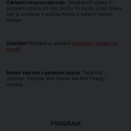
Základní cena nezahrnuje
: fakultativní výlety (v
polském jazyce při min. počtu 15 osob), jinou stravu
než je uvedena v popisu hotelu s ostatní osobní
výdaje.
Důležité!
Přečtěte si aktuální
podmínky vstupu do
země
!
Název zájezdu v polském jazyce:
Tajlandia -
Jomtien, Pattaya, Koh Samet lub Koh Chang -
wczasy
PROGRAM