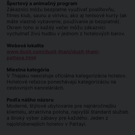
Športový a animačný program
Zákazníci môžu bezplatne využívať posilňovňu,
fitnes klub, saunu a vírivku, ako aj tenisové kurty (ak
máte vlastné vybavenie, používanie je bezplatné).
Okrem toho si každý večer môžu zákazníci
vychutnať živú hudbu v jednom z hotelových barov.
Webová lokalita
www.dusit.com/dusit-thani/dusit-thani-
pattaya.html
Miestna kategória
V Thajsku neexistuje oficiálna kategorizácia hotelov.
Hotelové reťazce ponechávajú kategorizáciu na
cestovných kanceláriách.
Podľa nášho názoru
Moderné, štýlové ubytovanie pre najnáročnejšiu
klientelu, atraktívna poloha, najvyšší štandard služieb
a široký výber zábavy pre každého. Jeden z
najobľúbenejších hotelov v Pattayi.