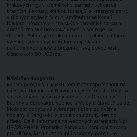
hrnkových figur. Kromě toho zahrady uchvacují
krásnými kaktusy, sbírkou bonsajů, a krásnými parky
v různých stylech. V mini amfiteátru se konají
folklorní představení thajských národních tanců a
obřadů, thajské boxerské umění a souboje na
slonech. Zahrady se také mohou pochlubit nádherně
vycvičenými slony, kteří tam mají vlastní
půlhodinovou show a prezentují své dovednosti.
Cena okolo 50 USD/os.
Návštěva Bangkoku
Během pobytu v Thajsku nemůžete zapomenout na
návštěvu Bangkoku! Hlavní a největší město Thajska
s nesčetnými památkami, mezi nimi: Chrám ležícího
Buddhy s obrovskou sochou a Velký královský palác.
Možnost pobytu ve vybraném hotelu se dvěma
noclehy v Bangkoku a prohlídkou druhý den po
příletu. Další informace na webových stránkách R.pl
UPOZORNĚNÍ: Prohlídka Bangkoku není realizována
pro klienty, kteří si zakoupili samotný pobyt. Je