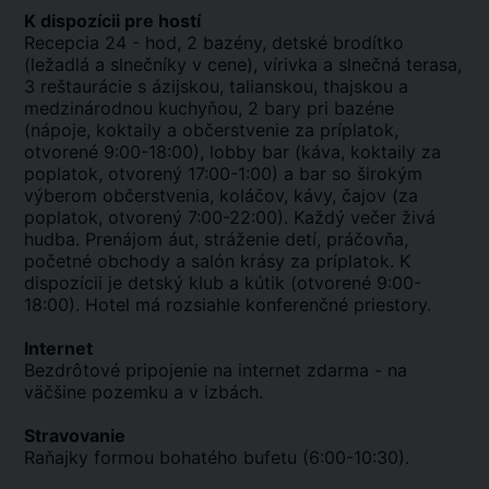
K dispozícii pre hostí
Recepcia 24 - hod, 2 bazény, detské brodítko
(ležadlá a slnečníky v cene), vírivka a slnečná terasa,
3 reštaurácie s ázijskou, talianskou, thajskou a
medzinárodnou kuchyňou, 2 bary pri bazéne
(nápoje, koktaily a občerstvenie za príplatok,
otvorené 9:00-18:00), lobby bar (káva, koktaily za
poplatok, otvorený 17:00-1:00) a bar so širokým
výberom občerstvenia, koláčov, kávy, čajov (za
poplatok, otvorený 7:00-22:00). Každý večer živá
hudba. Prenájom áut, stráženie detí, práčovňa,
početné obchody a salón krásy za príplatok. K
dispozícii je detský klub a kútik (otvorené 9:00-
18:00). Hotel má rozsiahle konferenčné priestory.
Internet
Bezdrôtové pripojenie na internet zdarma - na
väčšine pozemku a v izbách.
Stravovanie
Raňajky formou bohatého bufetu (6:00-10:30).