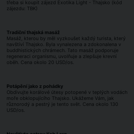
třeba si koupit zájezd Exotika Light - Thajsko (kód
zájezdu: TBK)
Tradiční thajská masáž
Masáž, kterou by měl vyzkoušet každý turista, který
navštíví Thajsko. Byla vynalezena a zdokonalena v
buddhistických chrámech. Tato masáž podporuje
regeneraci organismu, uvolňuje a zlepšuje krevní
oběh. Cena okolo 20 USD/os.
Potápění jako z pohádky
Obdivujte korálové útesy potopené v teplých vodách
moře obklopujícího Thajsko. Ukážeme Vám, jak
různorodý a pestrý je tento svět. Cena okolo 130
USD/os.