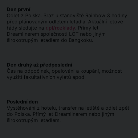
Den první
Odlet z Polska. Sraz u stanoviště Rainbow 3 hodiny
před plánovaným odletem letadla. Aktuální letové
řády sledujte na
r.pl/rozklady
. Přímý let
Dreamlinerem společnosti LOT nebo jiným
širokotrupým letadlem do Bangkoku.
Den druhý až předposlední
Čas na odpočinek, opalování a koupání, možnost
využití fakultativních výletů apod.
Poslední den
Vystěhování z hotelu, transfer na letiště a odlet zpět
do Polska. Přímý let Dreamlinerem nebo jiným
širokotrupým letadlem.