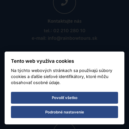
Kontaktujte nás
tel.: 02 210 280 10
e-mail: info@rainbowtours.sk
Tento web využíva cookies
Na týchto webových stránkach sa používajú súbory
cookies a ďalšie sieťové identifikátory, ktoré môžu
obsahovať osobné údaje.
Pobočka Ostrava
Nádražní 142/20
Povoliť všetko
702 00 Ostrava, Moravská Ostrava
Podrobné nastavenie