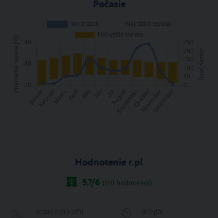
Počasie
Hodnotenie r.pl
5.7
/6
(
120
hodnocení)
atrakce pro děti
delegát