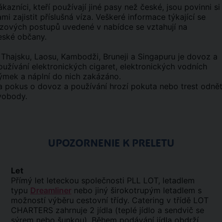
ákazníci, kteří používají jiné pasy než české, jsou povinni si
ami zajistit příslušná víza. Veškeré informace týkající se
ízových postupů uvedené v nabídce se vztahují na
eské občany.
 Thajsku, Laosu, Kambodži, Bruneji a Singapuru je dovoz a
oužívání elektronických cigaret, elektronických vodních
ýmek a náplní do nich zakázáno.
a pokus o dovoz a používání hrozí pokuta nebo trest odnět
vobody.
UPOZORNENIE K PRELETU
Let
Přímý let leteckou společnosti PLL LOT, letadlem
typu
Dreamliner
nebo jiný širokotrupým letadlem s
možností výběru cestovní třídy. Catering v třídě LOT
CHARTERS zahrnuje 2 jídla (teplé jídlo a sendvič se
sýrem nebo šunkou). Během podávání jídla obdrží