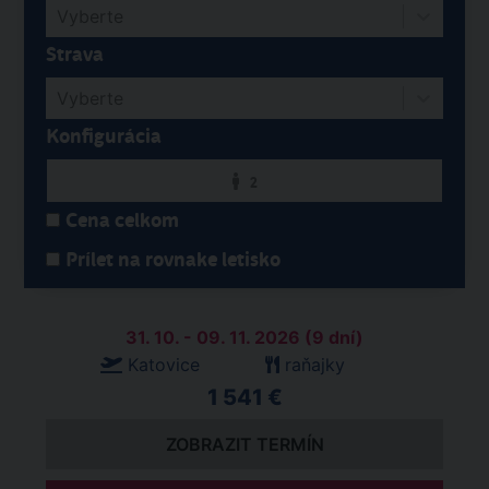
Vyberte
Strava
Vyberte
Konfigurácia
2
Cena celkom
Prílet na rovnake letisko
31. 10. - 09. 11. 2026 (9 dní)
Katovice
raňajky
1 541 €
ZOBRAZIT TERMÍN