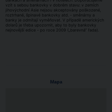
bankách a směnárnách i v hotelech. Doporučujeme
vzít s sebou bankovky v dobrém stavu: v zemích
jihovýchodní Asie nejsou akceptovány poškozené,
roztrhané, špinavé bankovky atd. - směnárny a
banky je odmítají vyměňovat. V případě amerických
dolarů je třeba upozornit, aby to byly bankovky
nejnovější edice - po roce 2009 („barevná“ řada).
Mapa