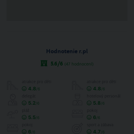
Hodnotenie r.pl
5.6
/6
(
47
hodnocení)
atrakce pro děti
atrakce pro děti
4.8
4.8
/6
/6
delegát
hotelový personál
5.2
5.8
/6
/6
pláž
pokoj
5.5
6
/6
/6
pokoj
sport a zábava
6
4.7
/6
/6