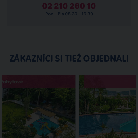
02 210 280 10
Pon - Pia 08:30 - 16:30
ZÁKAZNÍCI SI TIEŽ OBJEDNALI
Pobytové