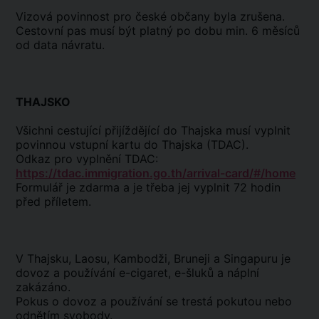
Vizová povinnost pro české občany byla zrušena.
Cestovní pas musí být platný po dobu min. 6 měsíců
od data návratu.
THAJSKO
Všichni cestující přijíždějící do Thajska musí vyplnit
povinnou vstupní kartu do Thajska (TDAC).
Odkaz pro vyplnění TDAC:
https://tdac.immigration.go.th/arrival-card/#/home
Formulář je zdarma a je třeba jej vyplnit 72 hodin
před příletem.
V Thajsku, Laosu, Kambodži, Bruneji a Singapuru je
dovoz a používání e-cigaret, e-šluků a náplní
zakázáno.
Pokus o dovoz a používání se trestá pokutou nebo
odnětím svobody.