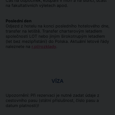
Čas na odpočinek, koupání v moři a na slunci, účast
na fakultativních výletech apod.
Poslední den
Odjezd z hotelu na konci posledního hotelového dne,
transfer na letiště. Transfer charterovým letadlem
společnosti LOT nebo jiným širokotrupým letadlem
(let bez mezipřistání) do Polska. Aktuální letové řády
naleznete na
r.pl/rozklady
.
VÍZA
Upozornění: Při rezervaci je nutné zadat údaje z
cestovního pasu (státní příslušnost, číslo pasu a
datum platnosti)!