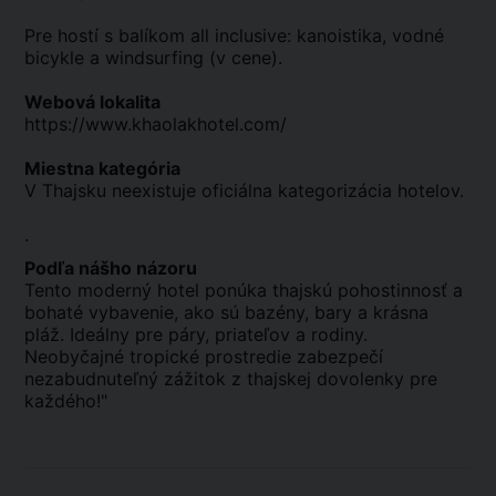
Pre hostí s balíkom all inclusive: kanoistika, vodné
bicykle a windsurfing (v cene).
Webová lokalita
https://www.khaolakhotel.com/
Miestna kategória
V Thajsku neexistuje oficiálna kategorizácia hotelov.
.
Podľa nášho názoru
Tento moderný hotel ponúka thajskú pohostinnosť a
bohaté vybavenie, ako sú bazény, bary a krásna
pláž. Ideálny pre páry, priateľov a rodiny.
Neobyčajné tropické prostredie zabezpečí
nezabudnuteľný zážitok z thajskej dovolenky pre
každého!"