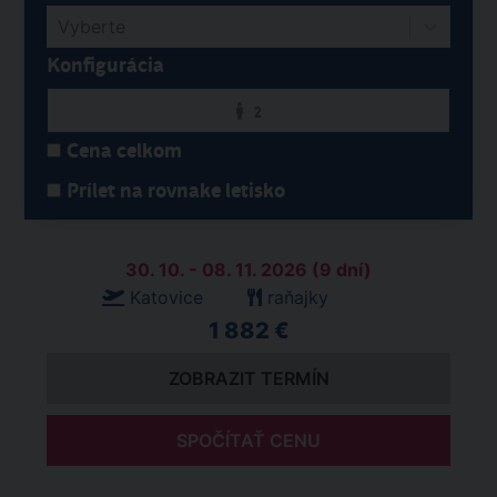
Vyberte
Konfigurácia
2
Cena celkom
Prílet na rovnake letisko
30. 10. - 08. 11. 2026 (9 dní)
Katovice
raňajky
1 882 €
ZOBRAZIT TERMÍN
SPOČÍTAŤ CENU