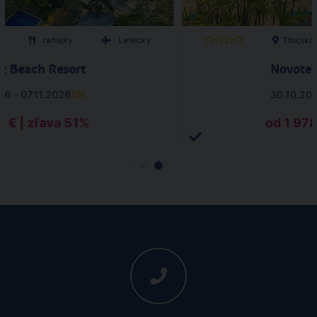
o
raňajky
Letecky
Thajsko
g Beach Resort
Novotel
26 - 07.11.2026
(
9
)
30.10.202
0 € | zľava 51%
od 1 978