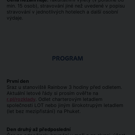
min. 15 osob), stravování jiné než uvedené v popisu
stravování v jednotlivých hotelech a další osobní
výdaje.
PROGRAM
První den
Sraz u stanoviště Rainbow 3 hodiny před odletem.
Aktuální letové řády si prosím ověřte na
r.pl/rozklady
. Odlet charterovým letadlem
společnosti LOT nebo jiným širokotrupým letadlem
(let bez mezipřistání) na Phuket.
Den druhý až předposlední