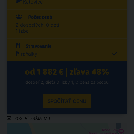
Katovice
Počet osôb
2 dospelých, 0 detí
1 izba
Stravovanie
raňajky
od 1 882 € | zľava 48%
dospelí 2, dieťa 0, izby 1, Ø cena za osobu
SPOČÍTAŤ CENU
POSLAŤ ZNÁMEMU