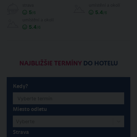
strava
umístění a okolí
5
5.4
/6
/6
umístění a okolí
5.4
/6
NAJBLIŽŠIE TERMÍNY
DO HOTELU
Kedy?
Miesto odletu
Vyberte
Strava