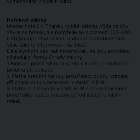
vyměňovány v nižším kurzu.
Hotelové zálohy
Mnoho hotelů v Thajsku vybírá zálohu. Výše zálohy
závisí na hotelu, ale pohybuje se v rozmezí 100-200
USD/pokoj/pobyt. Klienti budou o podrobnostech
výše zálohy informováni na místě.
Dále bychom vás rádi informovali, že jsou povoleny
následující formy úhrady zálohy:
1 Blokace prostředků na kreditní kartě, odblokování
probíhá při odjezdu.
2 Platba kreditní kartou, prostředky budou vráceny
při check-outu v hotovosti v místní měně.
3 Platba v hotovosti v USD, EUR nebo místní měně,
prostředky budou vráceny při odhlášení v místní
měně.
.