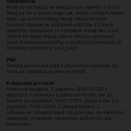
Umiestnenie
Hotel sa nachádza na exkluzívnom nábreží v štvrti
Bang La On v meste Khao Lak, medzi centrom mesta
Khao Lak a trhom Bang Niang. Medzinárodné
múzeum tsunami je vzdialené približne 2,5 km a
najbližšie reštaurácie sú vzdialené menej ako 2 km.
Známy trh Bang Niang, kde si môžete vychutnať
čerstvé miestne pochúťky v pouličných stánkoch, je
vzdialený približne 2 km.2,3 km.
Pláž
Verejná piesočnatá pláž s pozvoľným vstupom do
mora sa nachádza priamo pri hoteli.
K dispozícii pre hostí
Hodinová recepcia, 5 bazénov (8:00-20:00) k
dispozícii v rodinnom a plážovom krídle, bar pri
bazéne (za poplatok; 11:00-17:00), plážový bar (za
poplatok, 11:00-23:00) 2 detské bazény, 2
reštaurácie, klimatizovaná vstupná hala, konferenčná
miestnosť, zmenáreň, bankomat, požičovňa áut,
parkovisko.