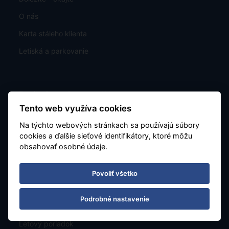
O nás
Karta stáleho klienta
Letiská a parkovanie
Exotika Dreamlinerem a Airbusem
Tento web využíva cookies
GDPR
Na týchto webových stránkach sa používajú súbory
Poistenie proti úpadku CK
cookies a ďalšie sieťové identifikátory, ktoré môžu
TU Europa - pojistné plnění
obsahovať osobné údaje.
Povoliť všetko
Zájazdy
Podrobné nastavenie
Ponuka
Letový poriadok