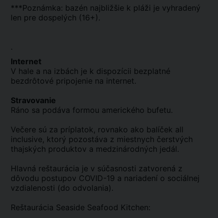
***Poznámka: bazén najbližšie k pláži je vyhradený
len pre dospelých (16+).
.
Internet
V hale a na izbách je k dispozícii bezplatné
bezdrôtové pripojenie na internet.
Stravovanie
Ráno sa podáva formou amerického bufetu.
Večere sú za príplatok, rovnako ako balíček all
inclusive, ktorý pozostáva z miestnych čerstvých
thajských produktov a medzinárodných jedál.
Hlavná reštaurácia je v súčasnosti zatvorená z
dôvodu postupov COVID-19 a nariadení o sociálnej
vzdialenosti (do odvolania).
Reštaurácia Seaside Seafood Kitchen: