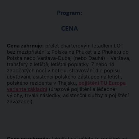
Program:
CENA
Cena zahrnuje:
přelet charterovým letadlem LOT
bez mezipřistání z Polska na Phuket a z Phuketu do
Polska nebo Varšava-Dubaj (nebo Dauhá) - Varšava,
transfery z letiště, letištní poplatky, 7 nebo 14
započatých nocí v hotelu, stravování dle popisu
ubytování, asistenci polského zástupce na letišti,
polského rezidenta v Thajsku,
pojištění TU Europa
varianta základní
(úrazové pojištění a léčebné
výlohy, trvalé následky, asistenční služby a pojištění
zavazadel).
Cena nezahrnuje:
fakultativní výlety (v polštině od