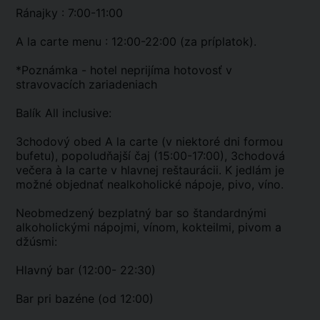
Ránajky : 7:00-11:00
A la carte menu : 12:00-22:00 (za príplatok).
*Poznámka - hotel neprijíma hotovosť v
stravovacích zariadeniach
Balík All inclusive:
3chodový obed A la carte (v niektoré dni formou
bufetu), popoludňajší čaj (15:00-17:00), 3chodová
večera à la carte v hlavnej reštaurácii. K jedlám je
možné objednať nealkoholické nápoje, pivo, víno.
Neobmedzený bezplatný bar so štandardnými
alkoholickými nápojmi, vínom, kokteilmi, pivom a
džúsmi:
Hlavný bar (12:00- 22:30)
Bar pri bazéne (od 12:00)