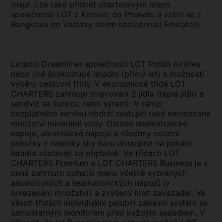
(např. Lze také přiletět charterovým letem
společnosti LOT z Katovic do Phuketu a vrátit se z
Bangkoku do Varšavy letem společnosti Emirates).
Letadlo Dreamliner společnosti LOT Polish Airlines
nebo jiné širokotrupé letadlo (přímý let) s možností
výběru cestovní třídy. V ekonomické třídě LOT
CHARTERS zahrnuje stravování 2 jídla (teplé jídlo a
sendvič se šunkou nebo sýrem). V rámci
bezplatného servisu obdrží cestující také neomezené
množství minerální vody. Ostatní nealkoholické
nápoje, alkoholické nápoje a všechny ostatní
položky z nabídky sky baru dostupné na palubě
letadla zůstávají za příplatek. Ve třídách LOT
CHARTERS Premium a LOT CHARTERS Business je v
ceně zahrnuto bohatší menu včetně vybraných
alkoholických a nealkoholických nápojů (v
omezeném množství) a zvýšený limit zavazadel. Ve
všech třídách individuální palubní zábavní systém se
samostatným monitorem před každým sedadlem. V