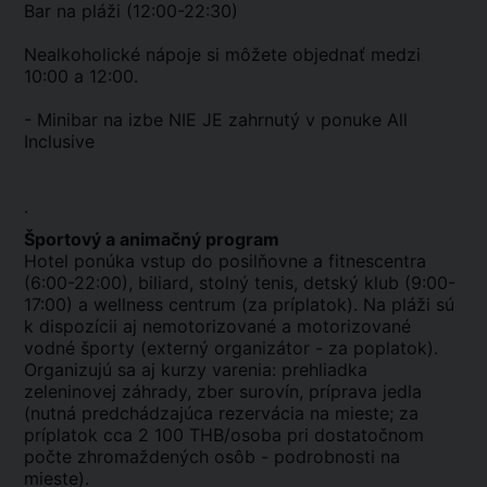
Bar na pláži (12:00-22:30)
Nealkoholické nápoje si môžete objednať medzi
10:00 a 12:00.
- Minibar na izbe NIE JE zahrnutý v ponuke All
Inclusive
.
Športový a animačný program
Hotel ponúka vstup do posilňovne a fitnescentra
(6:00-22:00), biliard, stolný tenis, detský klub (9:00-
17:00) a wellness centrum (za príplatok). Na pláži sú
k dispozícii aj nemotorizované a motorizované
vodné športy (externý organizátor - za poplatok).
Organizujú sa aj kurzy varenia: prehliadka
zeleninovej záhrady, zber surovín, príprava jedla
(nutná predchádzajúca rezervácia na mieste; za
príplatok cca 2 100 THB/osoba pri dostatočnom
počte zhromaždených osôb - podrobnosti na
mieste).