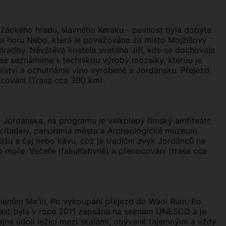
řižáckého hradu, slavného Keraku - pevnost byla dobyta
a horu Nebo, která je považována za místo Mojžíšovy
 hradby. Návštěva kostela svatého Jiří, kde se dochovala
e se seznámíme s technikou výroby mozaiky, kterou je
ařství a ochutnáme víno vyrobené v Jordánsku. Přejezd
ocování (Trasa cca 300 km).
Jordánska, na programu je velkolepý římský amfiteátr,
é citadely, panorama města a Archeologické muzeum.
šišu a čaj nebo kávu, což je tradiční zvyk Jordánců na
 moře. Večeře (fakultativně) a přenocování (trasa cca
menům Ma'in, Po vykoupání přejezd do Wadi Rum, Po
last byla v roce 2011 zapsána na seznam UNESCO a je
ejné údolí ležící mezi skalami, obývané tajemnými a vždy