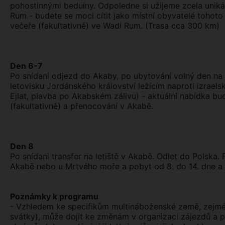
pohostinnými beduíny. Odpoledne si užijeme zcela unikát
Rum - budete se moci cítit jako místní obyvatelé tohot
večeře (fakultativně) ve Wadi Rum. (Trasa cca 300 km)
Den 6-7
Po snídani odjezd do Akaby, po ubytování volný den na 
letovisku Jordánského království ležícím naproti izraels
Ejlat, plavba po Akabském zálivu) - aktuální nabídka b
(fakultativně) a přenocování v Akabě.
Den 8
Po snídani transfer na letiště v Akabě. Odlet do Polska.
Akabě nebo u Mrtvého moře a pobyt od 8. do 14. dne a 1
Poznámky k programu
- Vzhledem ke specifikům multináboženské země, zejmén
svátky), může dojít ke změnám v organizaci zájezdů a p