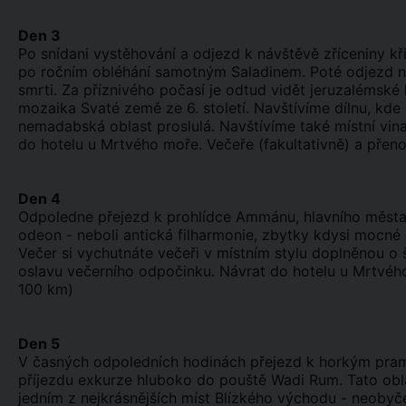
Den 3
Po snídani vystěhování a odjezd k návštěvě zříceniny k
po ročním obléhání samotným Saladinem. Poté odjezd n
smrti. Za příznivého počasí je odtud vidět jeruzalémské
mozaika Svaté země ze 6. století. Navštívíme dílnu, kd
nemadabská oblast proslulá. Navštívíme také místní vin
do hotelu u Mrtvého moře. Večeře (fakultativně) a přen
Den 4
Odpoledne přejezd k prohlídce Ammánu, hlavního města 
odeon - neboli antická filharmonie, zbytky kdysi mocn
Večer si vychutnáte večeři v místním stylu doplněnou o 
oslavu večerního odpočinku. Návrat do hotelu u Mrtvého
100 km)
Den 5
V časných odpoledních hodinách přejezd k horkým pra
příjezdu exkurze hluboko do pouště Wadi Rum. Tato ob
jedním z nejkrásnějších míst Blízkého východu - neobyč