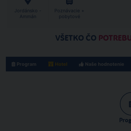
Jordánsko -
Poznávacie +
Ammán
pobytové
VŠETKO ČO
POTREBU
Program
Hotel
Naše hodnotenie
Pro