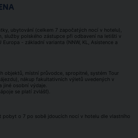
ENA
atky, ubytování (celkem 7 započatých nocí v hotelu),
, služby polského zástupce při odbavení na letišti v
U Europa - základní varianta (NNW, KL, Asistence a
 objektů, místní průvodce, spropitné, systém Tour
jezdu), nákup fakultativních výletů uvedených v
 jiné osobní výdaje.
poje se platí zvlášť).
 pobyt o 7 po sobě jdoucích nocí v hotelu dle vlastního