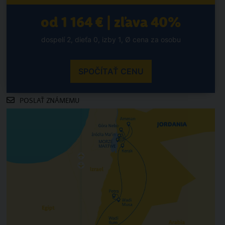
od 1 164 € | zľava 40%
dospelí 2, dieťa 0, izby 1, Ø cena za osobu
SPOČÍTAŤ CENU
POSLAŤ ZNÁMEMU