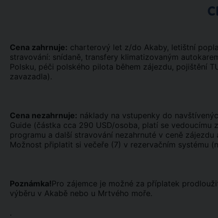
C
Cena zahrnuje:
charterový let z/do Akaby, letištní popl
stravování: snídaně, transfery klimatizovaným autokarem
Polsku, péči polského pilota během zájezdu, pojištění T
zavazadla).
Cena nezahrnuje:
náklady na vstupenky do navštívených
Guide (částka cca 290 USD/osoba, platí se vedoucímu zá
programu a další stravování nezahrnuté v ceně zájezdu a
Možnost připlatit si večeře (7) v rezervačním systému (ná
Poznámka!
Pro zájemce je možné za příplatek prodloužit
výběru v Akabě nebo u Mrtvého moře.
.