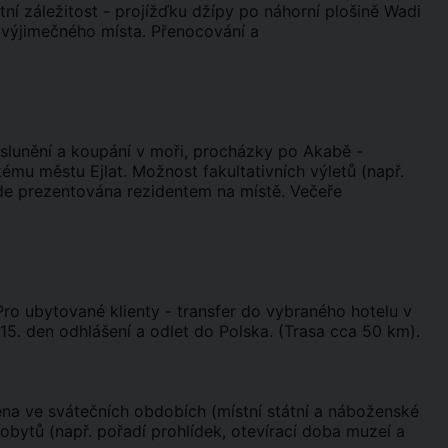
ní záležitost - projížďku džípy po náhorní plošině Wadi
o výjimečného místa. Přenocování a
slunění a koupání v moři, procházky po Akabě -
kému městu Ejlat. Možnost fakultativních výletů (např.
ude prezentována rezidentem na místě. Večeře
 Pro ubytované klienty - transfer do vybraného hotelu v
5. den odhlášení a odlet do Polska. (Trasa cca 50 km).
a ve svátečních obdobích (místní státní a náboženské
obytů (např. pořadí prohlídek, otevírací doba muzeí a