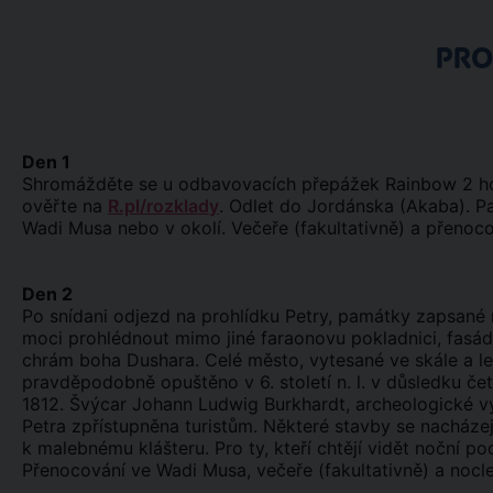
PR
Den 1
Shromážděte se u odbavovacích přepážek Rainbow 2 hod
ověřte na
R.pl/rozklady
. Odlet do Jordánska (Akaba). Pa
Wadi Musa nebo v okolí. Večeře (fakultativně) a přenoco
Den 2
Po snídani odjezd na prohlídku Petry, památky zapsan
moci prohlédnout mimo jiné faraonovu pokladnici, fasádn
chrám boha Dushara. Celé město, vytesané ve skále a le
pravděpodobně opuštěno v 6. století n. l. v důsledku č
1812. Švýcar Johann Ludwig Burkhardt, archeologické v
Petra zpřístupněna turistům. Některé stavby se nacháze
k malebnému klášteru. Pro ty, kteří chtějí vidět noční p
Přenocování ve Wadi Musa, večeře (fakultativně) a nocleh