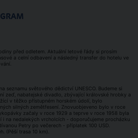
OGRAM
iny před odletem. Aktuální letové řády si prosím
sové a celní odbavení a následný transfer do hotelu ve
vání.
é na seznamu světového dědictví UNESCO. Budeme si
í zeď, nabatejské divadlo, zbývající královské hrobky a
žící v těžko přístupném horském údolí, bylo
etných silných zemětřesení. Znovuobjeveno bylo v roce
ykopávky začaly v roce 1929 a teprve v roce 1958 byla
jí i na nedalekých vrcholcích - doporučujeme procházku
odívanou Petry po večerech - příplatek 100 USD.
. (Pěší trasa 10 km).