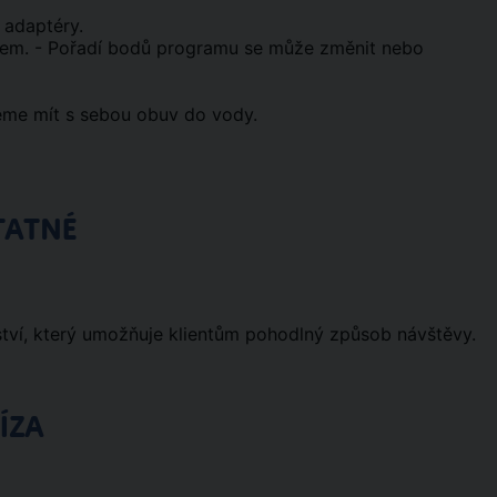
é adaptéry.
dcem. - Pořadí bodů programu se může změnit nebo
jeme mít s sebou obuv do vody.
TATNÉ
ví, který umožňuje klientům pohodlný způsob návštěvy.
ÍZA