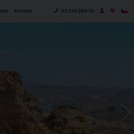
adok
Kontakt
02 210 280 10