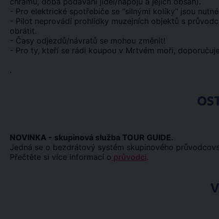
chrámů, doba podávání jídel/nápojů a jejich obsah).
- Pro elektrické spotřebiče se "silnými kolíky" jsou nutn
- Pilot neprovádí prohlídky muzejních objektů s průvo
obrátit.
- Časy odjezdů/návratů se mohou změnit!
- Pro ty, kteří se rádi koupou v Mrtvém moři, doporuču
.
OS
NOVINKA - skupinová služba TOUR GUIDE.
Jedná se o bezdrátový systém skupinového průvodcovst
Přečtěte si více informací o
průvodci
.
V