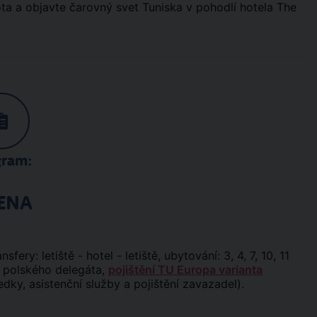
a a objavte čarovný svet Tuniska v pohodlí hotela The
gram:
ENA
nsfery: letiště - hotel - letiště, ubytování: 3, 4, 7, 10, 11
y polského delegáta,
pojištění TU Europa varianta
edky, asistenční služby a pojištění zavazadel).