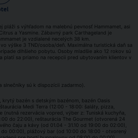
tel
tej pláži s výhľadom na malebnú pevnosť Hammamet, asi
 Citrus a Yasmine. Zábavný park Carthageland je
Hammamet je vzdialené necelých 38 km.
 vo výške 3 TND/osoba/deň. Maximálna turistická daň sa
 prípade dlhšieho pobytu. Osoby mladšie ako 12 rokov sú
a platí sa priamo na recepcii pred ubytovaním klientov v
a slnečníky sú k dispozícii zadarmo).
, krytý bazén s detským bazénom, bazén Oasis
taurácia Medi Terra (12:00 - 18:00: šaláty, pizza,
rte (nutná rezervácia vopred, výber z: Tuniská kuchyňa,
:00 do 22:00), reštaurácia The Gourmet (otvorená 24
vého čaju a kávy (od 01.04 - 31.10 od 19:00 do 02:00),
 do 00:00), plážový bar (od 10:00 do 18:00 - otvorený
hradený pre hostí bungalovov od 08:00 do 00:00),