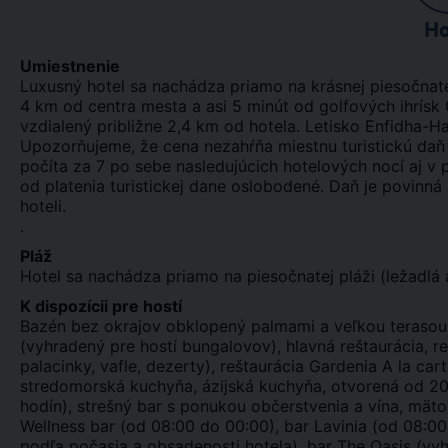
Ho
Umiestnenie
Luxusný hotel sa nachádza priamo na krásnej piesočna
4 km od centra mesta a asi 5 minút od golfových ihrísk
vzdialený približne 2,4 km od hotela. Letisko Enfidha-
Upozorňujeme, že cena nezahŕňa miestnu turistickú daň
počíta za 7 po sebe nasledujúcich hotelových nocí aj v
od platenia turistickej dane oslobodené. Daň je povinná 
hoteli.
.
Pláž
Hotel sa nachádza priamo na piesočnatej pláži (ležadlá 
K dispozícii pre hostí
Bazén bez okrajov obklopený palmami a veľkou terasou
(vyhradený pre hostí bungalovov), hlavná reštaurácia, reš
palacinky, vafle, dezerty), reštaurácia Gardenia A la ca
stredomorská kuchyňa, ázijská kuchyňa, otvorená od 20
hodín), strešný bar s ponukou občerstvenia a vína, mäto
Wellness bar (od 08:00 do 00:00), bar Lavinia (od 08:00
podľa počasia a obsadenosti hotela), bar The Oasis (vy