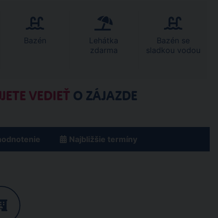
Bazén
Lehátka
Bazén se
zdarma
sladkou vodou
JETE VEDIEŤ
O ZÁJAZDE
hodnotenie
Najbližšie termíny