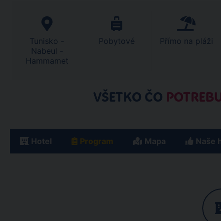
Tunisko -
Pobytové
Přímo na pláži
Nabeul -
Hammamet
VŠETKO ČO
POTREBU
Hotel
Program
Mapa
Naše 