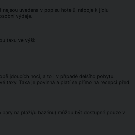
erá nejsou uvedena v popisu hotelů, nápoje k jídlu
 osobní výdaje.
u taxu ve výši:
ě jdoucích nocí, a to i v případě delšího pobytu.
é taxy. Taxa je povinná a platí se přímo na recepci před
 a bary na pláži/u bazénu) můžou být dostupné pouze v