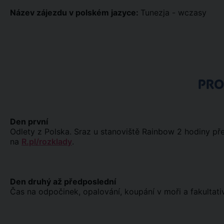
Název zájezdu v polském jazyce:
Tunezja - wczasy
PR
Den první
Odlety z Polska. Sraz u stanoviště Rainbow 2 hodiny pře
na
R.pl/rozklady
.
Den druhý až předposlední
Čas na odpočinek, opalování, koupání v moři a fakultativ