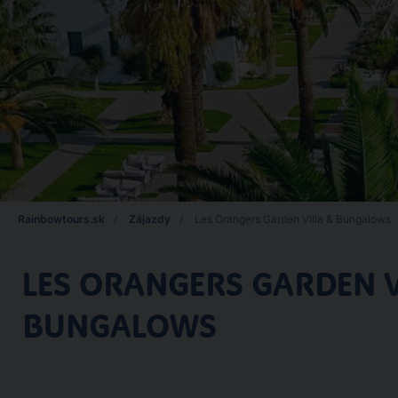
Rainbowtours.sk
Zájazdy
Les Orangers Garden Villa & Bungalows
LES ORANGERS GARDEN V
BUNGALOWS