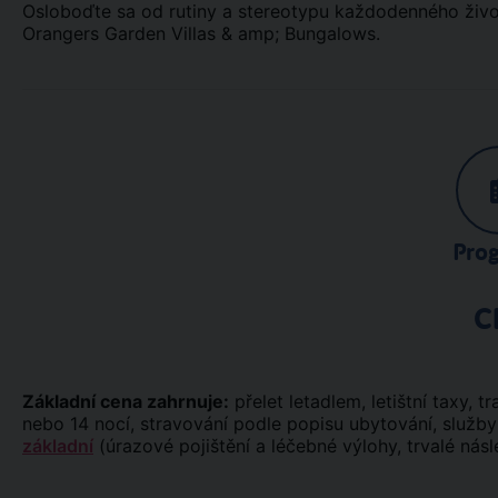
Osloboďte sa od rutiny a stereotypu každodenného život
Orangers Garden Villas & amp; Bungalows.
Pro
C
Základní cena zahrnuje:
přelet letadlem, letištní taxy, tra
nebo 14 nocí, stravování podle popisu ubytování, služb
základní
(úrazové pojištění a léčebné výlohy, trvalé násl