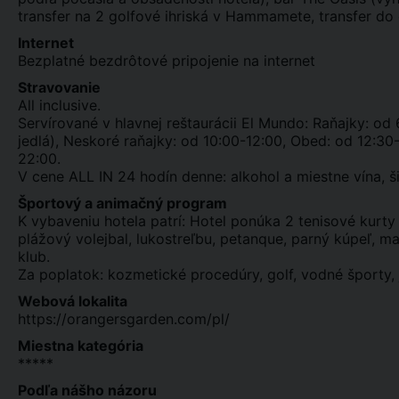
transfer na 2 golfové ihriská v Hammamete, transfer do
Internet
Bezplatné bezdrôtové pripojenie na internet
Stravovanie
All inclusive.
Servírované v hlavnej reštaurácii El Mundo: Raňajky: od 
jedlá), Neskoré raňajky: od 10:00-12:00, Obed: od 12:30
22:00.
V cene ALL IN 24 hodín denne: alkohol a miestne vína, š
Športový a animačný program
K vybaveniu hotela patrí: Hotel ponúka 2 tenisové kurty 
plážový volejbal, lukostreľbu, petanque, parný kúpeľ, m
klub.
Za poplatok: kozmetické procedúry, golf, vodné športy, 
Webová lokalita
https://orangersgarden.com/pl/
Miestna kategória
*****
Podľa nášho názoru