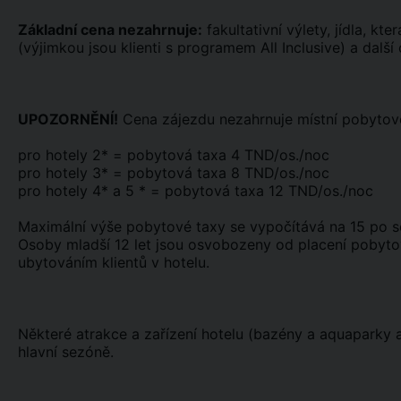
Základní cena nezahrnuje:
fakultativní výlety, jídla, kt
(výjimkou jsou klienti s programem All Inclusive) a další
UPOZORNĚNÍ!
Cena zájezdu nezahrnuje místní pobytovo
pro hotely 2* = pobytová taxa 4 TND/os./noc
pro hotely 3* = pobytová taxa 8 TND/os./noc
pro hotely 4* a 5 * = pobytová taxa 12 TND/os./noc
Maximální výše pobytové taxy se vypočítává na 15 po sob
Osoby mladší 12 let jsou osvobozeny od placení pobytov
ubytováním klientů v hotelu.
Některé atrakce a zařízení hotelu (bazény a aquaparky
hlavní sezóně.