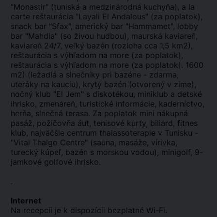
"Monastir" (tuniská a medzinárodná kuchyňa), a la
carte reštaurácia "Layali El Andalous" (za poplatok),
snack bar "Sfax", americký bar "Hammamet", lobby
bar "Mahdia" (so živou hudbou), maurská kaviareň,
kaviareň 24/7, veľký bazén (rozloha cca 1,5 km2),
reštaurácia s výhľadom na more (za poplatok),
reštaurácia s výhľadom na more (za poplatok). 1600
m2) (ležadlá a slnečníky pri bazéne - zdarma,
uteráky na kauciu), krytý bazén (otvorený v zime),
nočný klub "El Jem" s diskotékou, miniklub a detské
ihrisko, zmenáreň, turistické informácie, kaderníctvo,
herňa, slnečná terasa. Za poplatok mini nákupná
pasáž, požičovňa áut, tenisové kurty, biliard, fitnes
klub, najväčšie centrum thalassoterapie v Tunisku -
"Vital Thalgo Centre" (sauna, masáže, vírivka,
turecký kúpeľ, bazén s morskou vodou), minigolf, 9-
jamkové golfové ihrisko.
.
Internet
Na recepcii je k dispozícii bezplatné Wi-Fi.