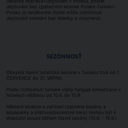
(letecká doprava+ubytování v hotelu), pouhé
ubytování bez zpátečních letenek Polsko-Tunisko-
Polsko je nezákonné (hotel může odmítnout
ubytování osobám bez letenky a voucheru).
SEZÓNNOSŤ
Obvyklá hlavní turistická sezóna v Tunisku trvá od 1.
ČERVENCE do 31. SRPNA.
Podle rozhodnutí tuniské vlády funguje klimatizace v
hotelech většinou od 15.6. do 15.9.
Některé atrakce a zařízení (zejména bazény a
aquaparky a plážové/bazénové bary) mohou být k
dispozici pouze během hlavní sezóny (15.6. - 15.9.)