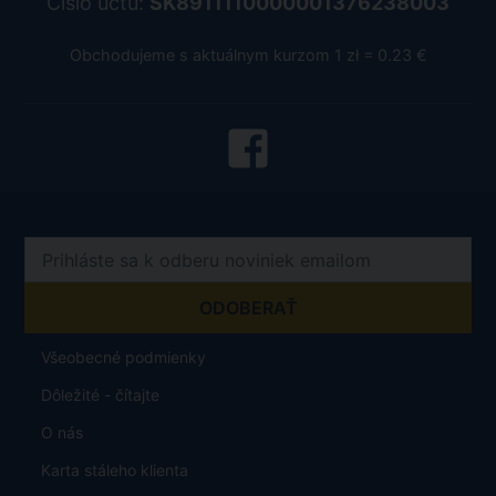
Číslo účtu:
SK8911110000001376238003
Obchodujeme s aktuálnym kurzom 1 zł = 0.23 €
Všeobecné podmienky
Dôležité - čítajte
O nás
Karta stáleho klienta