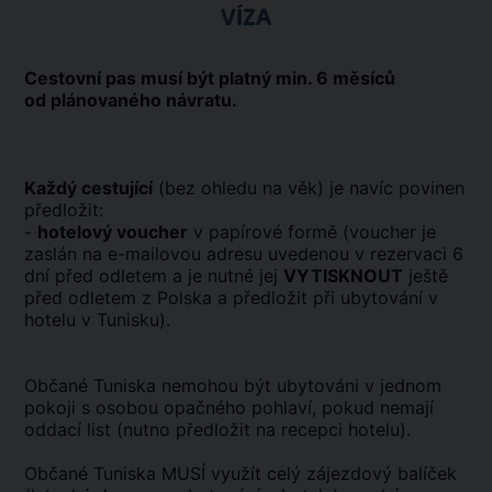
VÍZA
Cestovní pas musí být platný min. 6 měsíců
od plánovaného návratu.
Každý cestující
(bez ohledu na věk) je navíc povinen
předložit:
-
hotelový voucher
v papírové formě (voucher je
zaslán na e-mailovou adresu uvedenou v rezervaci 6
dní před odletem a je nutné jej
VYTISKNOUT
ještě
před odletem z Polska a předložit při ubytování v
hotelu v Tunisku).
Občané Tuniska nemohou být ubytováni v jednom
pokoji s osobou opačného pohlaví, pokud nemají
oddací list (nutno předložit na recepci hotelu).
Občané Tuniska MUSÍ využít celý zájezdový balíček