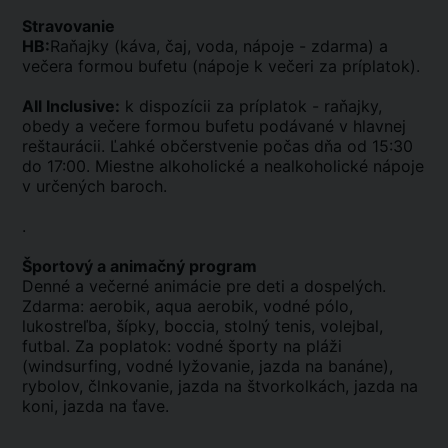
Stravovanie
HB:
Raňajky (káva, čaj, voda, nápoje - zdarma) a
večera formou bufetu (nápoje k večeri za príplatok).
AIl Inclusive:
k dispozícii za príplatok - raňajky,
obedy a večere formou bufetu podávané v hlavnej
reštaurácii. Ľahké občerstvenie počas dňa od 15:30
do 17:00. Miestne alkoholické a nealkoholické nápoje
v určených baroch.
.
Športový a animačný program
Denné a večerné animácie pre deti a dospelých.
Zdarma: aerobik, aqua aerobik, vodné pólo,
lukostreľba, šípky, boccia, stolný tenis, volejbal,
futbal. Za poplatok: vodné športy na pláži
(windsurfing, vodné lyžovanie, jazda na banáne),
rybolov, člnkovanie, jazda na štvorkolkách, jazda na
koni, jazda na ťave.
.