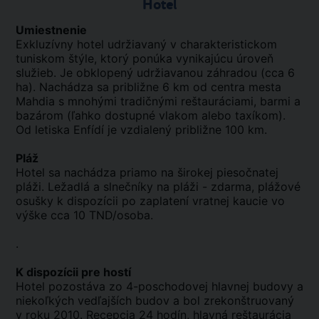
Hotel
Umiestnenie
Exkluzívny hotel udržiavaný v charakteristickom
tuniskom štýle, ktorý ponúka vynikajúcu úroveň
služieb. Je obklopený udržiavanou záhradou (cca 6
ha). Nachádza sa približne 6 km od centra mesta
Mahdia s mnohými tradičnými reštauráciami, barmi a
bazárom (ľahko dostupné vlakom alebo taxíkom).
Od letiska Enfídí je vzdialený približne 100 km.
Pláž
Hotel sa nachádza priamo na širokej piesočnatej
pláži. Ležadlá a slnečníky na pláži - zdarma, plážové
osušky k dispozícii po zaplatení vratnej kaucie vo
výške cca 10 TND/osoba.
.
K dispozícii pre hostí
Hotel pozostáva zo 4-poschodovej hlavnej budovy a
niekoľkých vedľajších budov a bol zrekonštruovaný
v roku 2010. Recepcia 24 hodín, hlavná reštaurácia