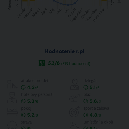
Hodnotenie r.pl
5.2
/6
(
513
hodnocení)
atrakce pro děti
delegát
4.3
5.1
/6
/6
hotelový personál
pláž
5.3
5.6
/6
/6
pokoj
sport a zábava
5.2
4.8
/6
/6
strava
umístění a okolí
5
5.1