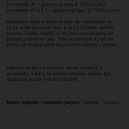
pro hotely 3* = pobytová taxa 8 TND/os./noc
pro hotely 4* a 5 * = pobytová taxa 12 TND/os./noc
Maximální výše pobytové taxy se vypočítává na
15 po sobě jdoucích nocí, a to i v případě delšího
pobytu. Osoby mladší 12 let jsou osvobozeny od
placení pobytové taxy. Taxa je povinná a platí se
přímo na recepci před ubytováním klientů v hotelu.
Některé atrakce a zařízení hotelu (bazény a
aquaparky a bary na pláži/u bazénu) můžou být
dostupné pouze v hlavní sezóně.
Název zájezdu v polském jazyce:
Tunezja - wczasy