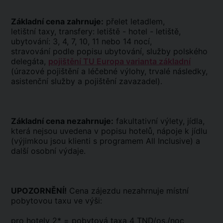
Základní cena zahrnuje:
přelet letadlem,
letištní taxy, transfery: letiště - hotel - letiště,
ubytování: 3, 4, 7, 10, 11 nebo 14 nocí,
stravování podle popisu ubytování, služby polského
delegáta,
pojištění TU Europa varianta základní
(úrazové pojištění a léčebné výlohy, trvalé následky,
asistenční služby a pojištění zavazadel).
Základní cena nezahrnuje:
fakultativní výlety, jídla,
která nejsou uvedena v popisu hotelů, nápoje k jídlu
(výjimkou jsou klienti s programem All Inclusive) a
další osobní výdaje.
UPOZORNĚNÍ!
Cena zájezdu nezahrnuje místní
pobytovou taxu ve výši:
pro hotely 2* = pobytová taxa 4 TND/os./noc