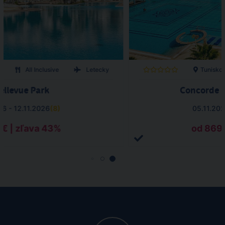
All Inclusive
Letecky
Tunisko
Bellevue Park
Concorde G
26 - 12.11.2026
(
8
)
05.11.202
 € | zľava 43%
od 869 