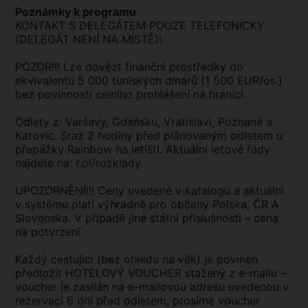
Poznámky k programu
KONTAKT S DELEGÁTEM POUZE TELEFONICKY
(DELEGÁT NENÍ NA MÍSTĚ)!
POZOR!!! Lze dovézt finanční prostředky do
ekvivalentu 5 000 tuniských dinárů (1 500 EUR/os.)
bez povinnosti celního prohlášení na hranici.
Odlety z: Varšavy, Gdaňsku, Vratislavi, Poznaně a
Katovic. Sraz 2 hodiny před plánovaným odletem u
přepážky Rainbow na letišti. Aktuální letové řády
najdete na: r.pl/rozklady.
UPOZORNĚNÍ!!! Ceny uvedené v katalogu a aktuální
v systému platí výhradně pro občany Polska, ČR A
Slovenska. V případě jiné státní příslušnosti – cena
na potvrzení.
Každý cestující (bez ohledu na věk) je povinen
předložit HOTELOVÝ VOUCHER stažený z e-mailu –
voucher je zasílán na e-mailovou adresu uvedenou v
rezervaci 6 dní před odletem; prosíme voucher