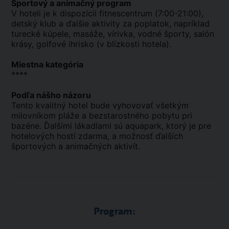
Športový a animačný program
V hoteli je k dispozícii fitnescentrum (7:00-21:00),
detský klub a ďalšie aktivity za poplatok, napríklad
turecké kúpele, masáže, vírivka, vodné športy, salón
krásy, golfové ihrisko (v blízkosti hotela).
Miestna kategória
****
Podľa nášho názoru
Tento kvalitný hotel bude vyhovovať všetkým
milovníkom pláže a bezstarostného pobytu pri
bazéne. Ďalšími lákadlami sú aquapark, ktorý je pre
hotelových hostí zdarma, a možnosť ďalších
športových a animačných aktivít.
Program: