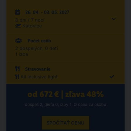
26. 04. - 03. 05. 2027
8 dní / 7 nocí
Katovice
Počet osôb
2 dospelých, 0 detí
1 izba
Stravovanie
All Inclusive light
od 672 € | zľava 48%
dospelí 2, dieťa 0, izby 1, Ø cena za osobu
SPOČÍTAŤ CENU