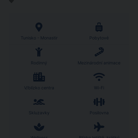
Tunisko - Monastir
Pobytové
Rodinný
Mezinárodní animace
V/blízko centra
Wi-Fi
Skluzavky
Posilovna
Wellness
Blízko letiště, krátký