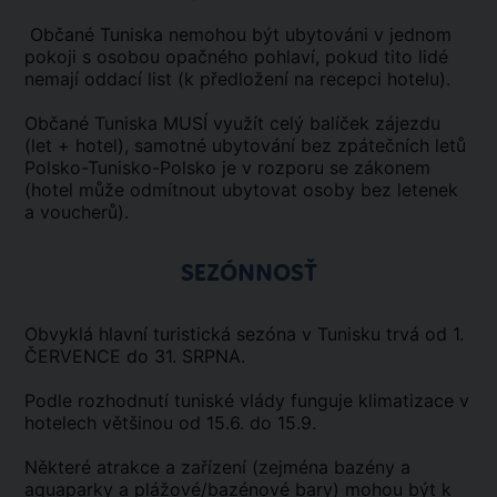
Občané Tuniska nemohou být ubytováni v jednom
pokoji s osobou opačného pohlaví, pokud tito lidé
nemají oddací list (k předložení na recepci hotelu).
Občané Tuniska MUSÍ využít celý balíček zájezdu
(let + hotel), samotné ubytování bez zpátečních letů
Polsko-Tunisko-Polsko je v rozporu se zákonem
(hotel může odmítnout ubytovat osoby bez letenek
a voucherů).
SEZÓNNOSŤ
Obvyklá hlavní turistická sezóna v Tunisku trvá od 1.
ČERVENCE do 31. SRPNA.
Podle rozhodnutí tuniské vlády funguje klimatizace v
hotelech většinou od 15.6. do 15.9.
Některé atrakce a zařízení (zejména bazény a
aquaparky a plážové/bazénové bary) mohou být k