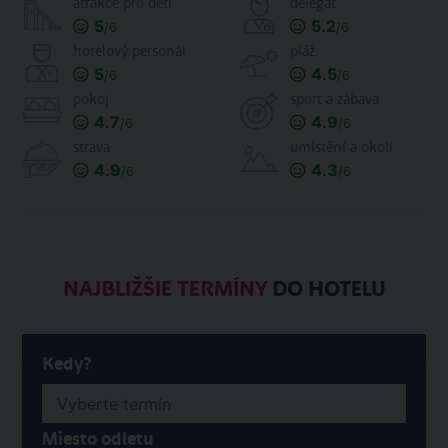
atrakce pro děti
delegát
5
5.2
/6
/6
hotelový personál
pláž
5
4.5
/6
/6
pokoj
sport a zábava
4.7
4.9
/6
/6
strava
umístění a okolí
4.9
4.3
/6
/6
NAJBLIŽŠIE TERMÍNY
DO HOTELU
Kedy?
Miesto odletu