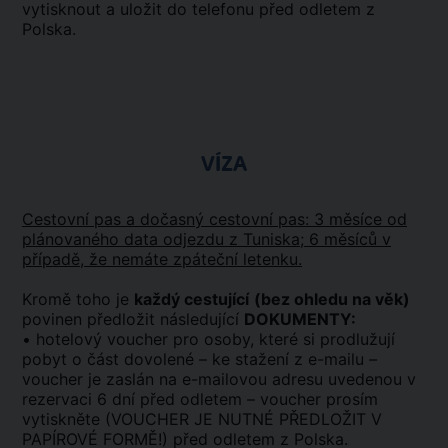
vytisknout a uložit do telefonu před odletem z
Polska.
VÍZA
Cestovní pas a dočasný cestovní pas: 3 měsíce od
plánovaného data odjezdu z Tuniska; 6 měsíců v
případě, že nemáte zpáteční letenku.
Kromě toho je
každý cestující
(bez ohledu na věk)
povinen předložit následující
DOKUMENTY:
• hotelový voucher pro osoby, které si prodlužují
pobyt o část dovolené – ke stažení z e-mailu –
voucher je zaslán na e-mailovou adresu uvedenou v
rezervaci 6 dní před odletem – voucher prosím
vytiskněte (VOUCHER JE NUTNÉ PŘEDLOŽIT V
PAPÍROVÉ FORMĚ!) před odletem z Polska.