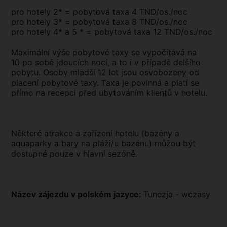
pro hotely 2* = pobytová taxa 4 TND/os./noc
pro hotely 3* = pobytová taxa 8 TND/os./noc
pro hotely 4* a 5 * = pobytová taxa 12 TND/os./noc
Maximální výše pobytové taxy se vypočítává na
10 po sobě jdoucích nocí, a to i v případě delšího
pobytu. Osoby mladší 12 let jsou osvobozeny od
placení pobytové taxy. Taxa je povinná a platí se
přímo na recepci před ubytováním klientů v hotelu.
Některé atrakce a zařízení hotelu (bazény a
aquaparky a bary na pláži/u bazénu) můžou být
dostupné pouze v hlavní sezóně.
Název zájezdu v polském jazyce:
Tunezja - wczasy