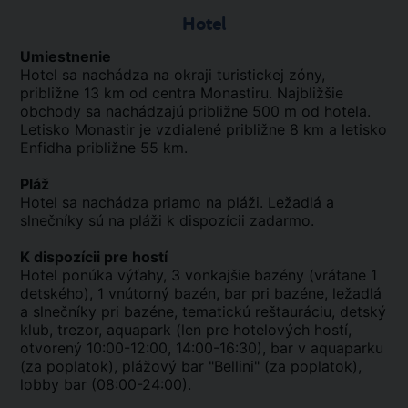
Hotel
Umiestnenie
Hotel sa nachádza na okraji turistickej zóny,
približne 13 km od centra Monastiru. Najbližšie
obchody sa nachádzajú približne 500 m od hotela.
Letisko Monastir je vzdialené približne 8 km a letisko
Enfidha približne 55 km.
Pláž
Hotel sa nachádza priamo na pláži. Ležadlá a
slnečníky sú na pláži k dispozícii zadarmo.
K dispozícii pre hostí
Hotel ponúka výťahy, 3 vonkajšie bazény (vrátane 1
detského), 1 vnútorný bazén, bar pri bazéne, ležadlá
a slnečníky pri bazéne, tematickú reštauráciu, detský
klub, trezor, aquapark (len pre hotelových hostí,
otvorený 10:00-12:00, 14:00-16:30), bar v aquaparku
(za poplatok), plážový bar "Bellini" (za poplatok),
lobby bar (08:00-24:00).