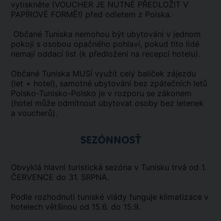
vytiskněte (VOUCHER JE NUTNÉ PŘEDLOŽIT V
PAPÍROVÉ FORMĚ!) před odletem z Polska.
Občané Tuniska nemohou být ubytováni v jednom
pokoji s osobou opačného pohlaví, pokud tito lidé
nemají oddací list (k předložení na recepci hotelu).
Občané Tuniska MUSÍ využít celý balíček zájezdu
(let + hotel), samotné ubytování bez zpátečních letů
Polsko-Tunisko-Polsko je v rozporu se zákonem
(hotel může odmítnout ubytovat osoby bez letenek
a voucherů).
SEZÓNNOSŤ
Obvyklá hlavní turistická sezóna v Tunisku trvá od 1.
ČERVENCE do 31. SRPNA.
Podle rozhodnutí tuniské vlády funguje klimatizace v
hotelech většinou od 15.6. do 15.9.