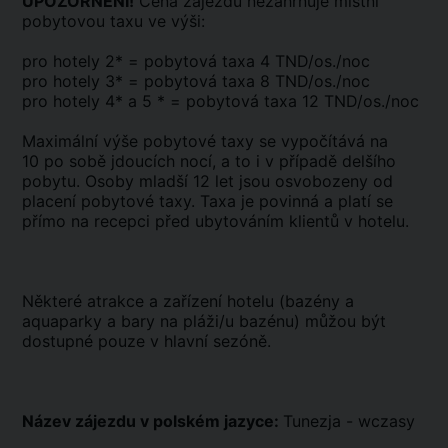
UPOZORNĚNÍ!
Cena zájezdu nezahrnuje místní
pobytovou taxu ve výši:
pro hotely 2* = pobytová taxa 4 TND/os./noc
pro hotely 3* = pobytová taxa 8 TND/os./noc
pro hotely 4* a 5 * = pobytová taxa 12 TND/os./noc
Maximální výše pobytové taxy se vypočítává na
10 po sobě jdoucích nocí, a to i v případě delšího
pobytu. Osoby mladší 12 let jsou osvobozeny od
placení pobytové taxy. Taxa je povinná a platí se
přímo na recepci před ubytováním klientů v hotelu.
Některé atrakce a zařízení hotelu (bazény a
aquaparky a bary na pláži/u bazénu) můžou být
dostupné pouze v hlavní sezóně.
Název zájezdu v polském jazyce:
Tunezja - wczasy