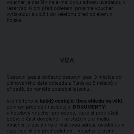
voucher je zasílán na e-mailovou adresu uvedenou v
rezervaci 6 dní před odletem; prosíme voucher
vytisknout a uložit do telefonu před odletem z
Polska.
VÍZA
Cestovní pas a dočasný cestovní pas: 3 měsíce od
plánovaného data odjezdu z Tuniska; 6 měsíců v
případě, že nemáte zpáteční letenku.
Kromě toho je
každý cestující
(bez ohledu na věk)
povinen předložit následující
DOKUMENTY:
• hotelový voucher pro osoby, které si prodlužují
pobyt o část dovolené – ke stažení z e-mailu –
voucher je zaslán na e-mailovou adresu uvedenou v
rezervaci 6 dní před odletem – voucher prosím