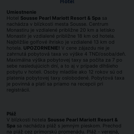
Hotel
Umiestnenie
Hotel
Sousse Pearl Mariott Resort & Spa
sa
nachádza v blízkosti mesta Sousse. Centrum
Monastiru je vzdialené približne 20 km a letisko
Monastir je vzdialené približne 18 km od hotela.
Najbližšie golfové ihrisko je vzdialené 13 km od
hotela.
UPOZORNENIE!
V cene zájazdu nie je
zahrnutá pobytová taxa vo výške 4 TND/osoba/deň.
Maximálna výška pobytovej taxy sa počíta za 7 po
sebe nasledujúcich dní, a to aj v prípade dlhšieho
pobytu v hoteli. Osoby mladšie ako 12 rokov sú od
platenia pobytovej taxy oslobodené. Pobytová taxa
je povinná a platí sa priamo na recepcii pri
registrácii.
Pláž
V blízkosti hotela
Sousse Pearl Mariott Resort &
Spa
sa nachádza pláž s jemným pieskom. Prechod
na pláž cez prímorskú promenádu. Pláž - verejná,