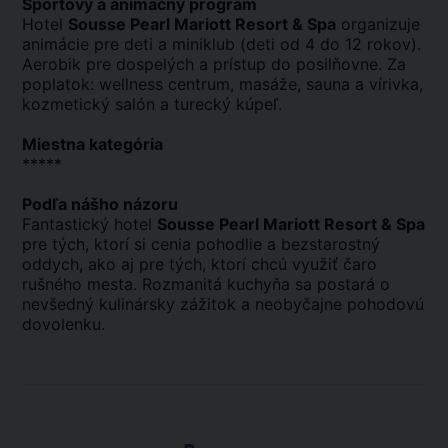
Športový a animačný program
Hotel
Sousse Pearl Mariott Resort & Spa
organizuje
animácie pre deti a miniklub (deti od 4 do 12 rokov).
Aerobik pre dospelých a prístup do posilňovne. Za
poplatok: wellness centrum, masáže, sauna a vírivka,
kozmetický salón a turecký kúpeľ.
Miestna kategória
*****
Podľa nášho názoru
Fantastický hotel
Sousse Pearl Mariott Resort & Spa
pre tých, ktorí si cenia pohodlie a bezstarostný
oddych, ako aj pre tých, ktorí chcú využiť čaro
rušného mesta. Rozmanitá kuchyňa sa postará o
nevšedný kulinársky zážitok a neobyčajne pohodovú
dovolenku.