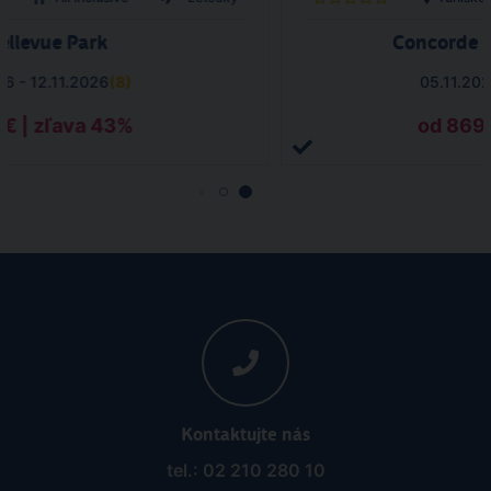
Bellevue Park
Concorde G
26 - 12.11.2026
(
8
)
05.11.202
 € | zľava 43%
od 869 
Kontaktujte nás
tel.: 02 210 280 10