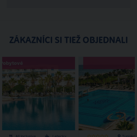
ZÁKAZNÍCI SI TIEŽ OBJEDNALI
Pobytové
All Inclusive
Letecky
Tunisko