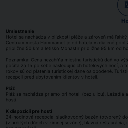
Ho
Umiestnenie
Hotel sa nachádza v blízkosti pláže a zároveň má ľahký 
Centrum mesta Hammamet je od hotela vzdialené pribli
približne 50 km a letisko Monastir približne 95 km od ho
Poznámka: Cena nezahŕňa miestnu turistickú daň vo výš
počíta za 15 po sebe nasledujúcich hotelových nocí, a t
rokov sú od platenia turistickej dane oslobodené. Turist
recepcii pred ubytovaním klientov v hoteli.
Pláž
Pláž sa nachádza priamo pri hoteli (cez ulicu). Ležadlá 
hostí.
K dispozícii pre hostí
24-hodinová recepcia, sladkovodný bazén (otvorený do 1
(v určitých dňoch v zimnej sezóne), hlavná reštaurácia, 