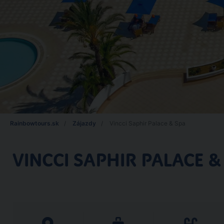
Rainbowtours.sk
Zájazdy
Vincci Saphir Palace & Spa
VINCCI SAPHIR PALACE &