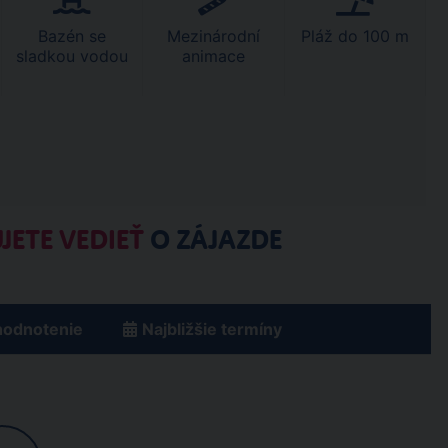
Bazén se
Mezinárodní
Pláž do 100 m
sladkou vodou
animace
JETE VEDIEŤ
O ZÁJAZDE
hodnotenie
Najbližšie termíny