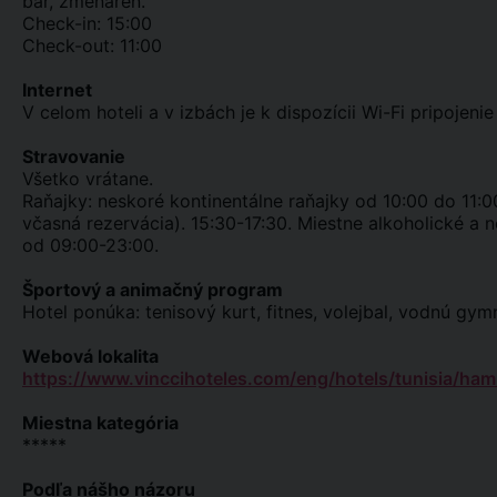
bar, zmenáreň.
Check-in: 15:00
Check-out: 11:00
Internet
V celom hoteli a v izbách je k dispozícii Wi-Fi pripojenie 
Stravovanie
Všetko vrátane.
Raňajky: neskoré kontinentálne raňajky od 10:00 do 11:0
včasná rezervácia). 15:30-17:30. Miestne alkoholické a 
od 09:00-23:00.
Športový a animačný program
Hotel ponúka: tenisový kurt, fitnes, volejbal, vodnú gym
Webová lokalita
https://www.vinccihoteles.com/eng/hotels/tunisia/ham
Miestna kategória
*****
Podľa nášho názoru