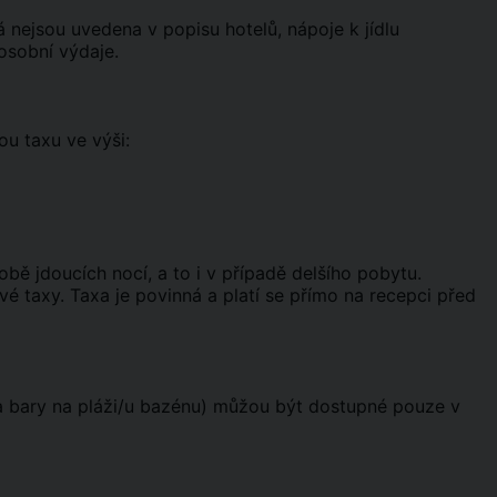
erá nejsou uvedena v popisu hotelů, nápoje k jídlu
 osobní výdaje.
u taxu ve výši:
ě jdoucích nocí, a to i v případě delšího pobytu.
é taxy. Taxa je povinná a platí se přímo na recepci před
 a bary na pláži/u bazénu) můžou být dostupné pouze v