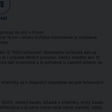
tel
prístup do ulíc s trhom.
žne 18 km. Letisko Enfidha-Hammamet je vzdialené
tela.
ke 12 TND/osoba/deň. Maximálna turistická daň sa
o aj v prípade dlhších pobytov. Osoby mladšie ako 12
ická daň je povinná a je potrebné ju zaplatiť priamo na
a slnečníky sú k dispozícii bezplatne len pre hotelových
8:00), detský bazén, ležadlá a slnečníky, krytý bazén
reštaurácia a la carte (rezervácia nutná vopred), lobby