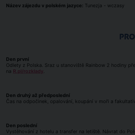
Název zájezdu v polském jazyce:
Tunezja - wczasy
PR
Den první
Odlety z Polska. Sraz u stanoviště Rainbow 2 hodiny pře
na
R.pl/rozklady
.
Den druhý až předposlední
Čas na odpočinek, opalování, koupání v moři a fakultativ
Den poslední
Vystěhování z hotelu a transfer na letiště. Návrat do Pol