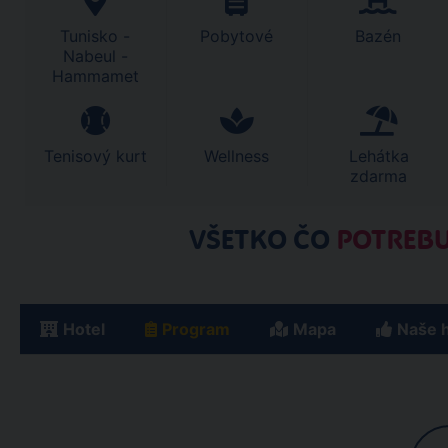
Tunisko -
Pobytové
Bazén
Nabeul -
Hammamet
Tenisový kurt
Wellness
Lehátka
zdarma
VŠETKO ČO
POTREBU
Hotel
Program
Mapa
Naše 