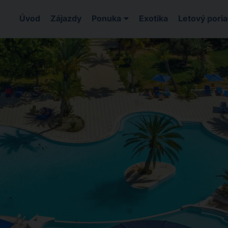
Úvod
Zájazdy
Ponuka
Exotika
Letový pori