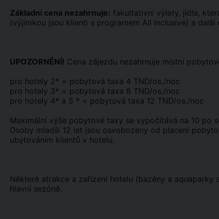
Základní cena nezahrnuje:
fakultativní výlety, jídla, kt
(výjimkou jsou klienti s programem All Inclusive) a další
UPOZORNĚNÍ!
Cena zájezdu nezahrnuje místní pobytovo
pro hotely 2* = pobytová taxa 4 TND/os./noc
pro hotely 3* = pobytová taxa 8 TND/os./noc
pro hotely 4* a 5 * = pobytová taxa 12 TND/os./noc
Maximální výše pobytové taxy se vypočítává na 10 po sob
Osoby mladší 12 let jsou osvobozeny od placení pobytov
ubytováním klientů v hotelu.
Některé atrakce a zařízení hotelu (bazény a aquaparky
hlavní sezóně.