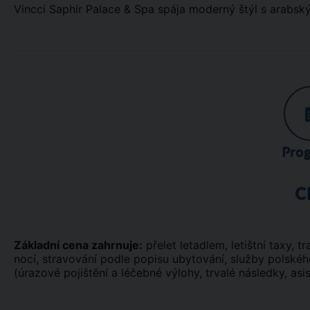
Vincci Saphir Palace & Spa spája moderný štýl s arabsk
Pro
C
Základní cena zahrnuje:
přelet letadlem, letištní taxy, tr
nocí, stravování podle popisu ubytování, služby polské
(úrazové pojištění a léčebné výlohy, trvalé následky, asi