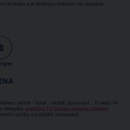
ými prvkami a je ideálnym miestom na relaxáciu.
gram:
ENA
ansfery: letiště - hotel - letiště, ubytování: , 11 nebo 14
ho delegáta,
pojištění TU Europa varianta základní
stenční služby a pojištění zavazadel).