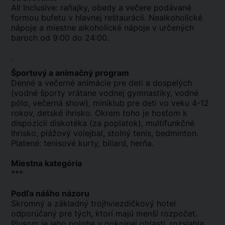
All Inclusive: raňajky, obedy a večere podávané
formou bufetu v hlavnej reštaurácii. Nealkoholické
nápoje a miestne alkoholické nápoje v určených
baroch od 9:00 do 24:00.
.
Športový a animačný program
Denné a večerné animácie pre deti a dospelých
(vodné športy vrátane vodnej gymnastiky, vodné
pólo, večerná show), miniklub pre deti vo veku 4-12
rokov, detské ihrisko. Okrem toho je hosťom k
dispozícii diskotéka (za poplatok), multifunkčné
ihrisko, plážový volejbal, stolný tenis, bedminton.
Platené: tenisové kurty, biliard, herňa.
Miestna kategória
***
Podľa nášho názoru
Skromný a základný trojhviezdičkový hotel
odporúčaný pre tých, ktorí majú menší rozpočet.
Plusom je jeho poloha v pokojnej oblasti, rozsiahla