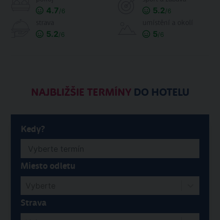
4.7
5.2
/6
/6
strava
umístění a okolí
5.2
5
/6
/6
NAJBLIŽŠIE TERMÍNY
DO HOTELU
Kedy?
Miesto odletu
Vyberte
Strava