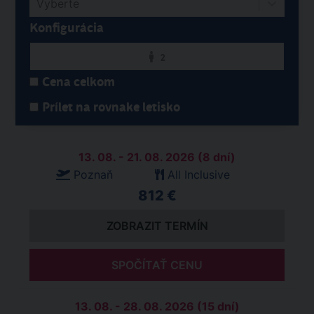
Vyberte
Konfigurácia
2
Cena celkom
Prílet na rovnake letisko
13. 08. - 21. 08. 2026 (8 dní)
Poznaň
All Inclusive
812 €
ZOBRAZIT TERMÍN
SPOČÍTAŤ CENU
13. 08. - 28. 08. 2026 (15 dní)