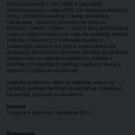
Hotel postavený v roku 1995 a naposledy
zrekonštruovaný v roku 2007. 24-hodinová recepcia,
lobby, úschovňa batožiny, hlavná reštaurácia,
reštaurácia - pizzeria (otvorená od mája do
októbra), celkom 7 barov, z toho 2 bary pri bazéne a
1 bar na pláži (otvorený od mája do októbra), detská
stolička k dispozícii, 2 vonkajšie bazény s
oddelenými časťami pre deti a šmykľavkami pre
dospelých (šmykľavky otvorené od mája do októbra,
sladká voda vo všetkých bazénoch), ležadlá a
slnečníky pri bazénoch zdarma, osuškový servis k
dispozícii (vyžaduje sa záloha).
Doplnky: práčovňa, lekár na telefóne, trezor na
recepcii, wellness centrum, kaderníctvo, zmenáreň,
bankomat, obchody so suvenírmi.
Internet
V hale je k dispozícii bezplatné Wi-Fi.
.
Stravovanie