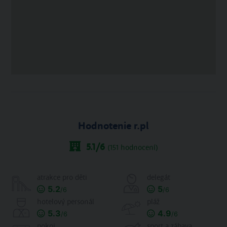
Hodnotenie r.pl
5.1
/6
(
151
hodnocení)
atrakce pro děti
delegát
5.2
5
/6
/6
hotelový personál
pláž
5.3
4.9
/6
/6
pokoj
sport a zábava