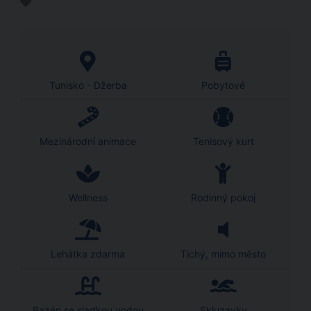
Tunisko - Džerba
Pobytové
Mezinárodní animace
Tenisový kurt
Wellness
Rodinný pokoj
Lehátka zdarma
Tichý, mimo město
Bazén se sladkou vodou
Skluzavky