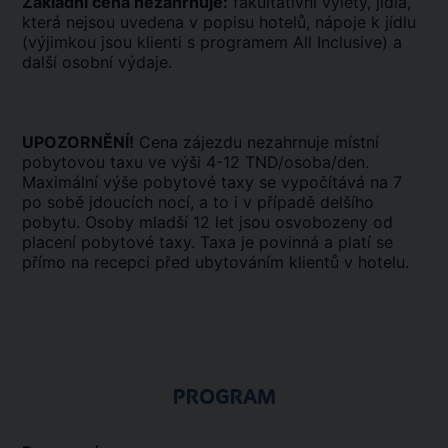
Základní cena nezahrnuje:
fakultativní výlety, jídla,
která nejsou uvedena v popisu hotelů, nápoje k jídlu
(výjimkou jsou klienti s programem All Inclusive) a
další osobní výdaje.
UPOZORNĚNÍ!
Cena zájezdu nezahrnuje místní
pobytovou taxu ve výši 4-12 TND/osoba/den.
Maximální výše pobytové taxy se vypočítává na 7
po sobě jdoucích nocí, a to i v případě delšího
pobytu. Osoby mladší 12 let jsou osvobozeny od
placení pobytové taxy. Taxa je povinná a platí se
přímo na recepci před ubytováním klientů v hotelu.
PROGRAM