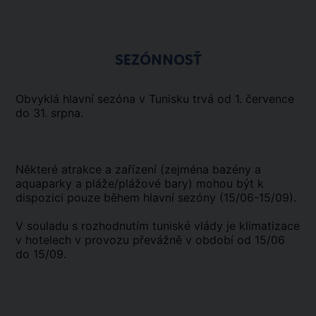
SEZÓNNOSŤ
Obvyklá hlavní sezóna v Tunisku trvá od 1. července
do 31. srpna.
Některé atrakce a zařízení (zejména bazény a
aquaparky a pláže/plážové bary) mohou být k
dispozici pouze během hlavní sezóny (15/06-15/09).
V souladu s rozhodnutím tuniské vlády je klimatizace
v hotelech v provozu převážně v období od 15/06
do 15/09.