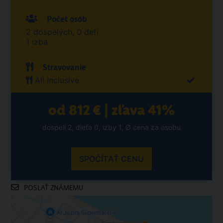
Počet osôb
2 dospelých, 0 detí
1 izba
Stravovanie
All Inclusive
od 812 € | zľava 41%
dospelí 2, dieťa 0, izby 1, Ø cena za osobu
SPOČÍTAŤ CENU
POSLAŤ ZNÁMEMU