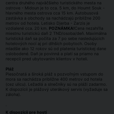
centra druhého najväčšieho turistického mesta na
ostrove - Midoun je to cca. 5 km, do Houmt Souk -
hlavného mesta ostrova cca 15 km. Autobusová
zastávka a obchody sa nachádzajú približne 200
metrov od hotela. Letisko Djerba - Zarzis je
vzdialené cca. 20 km.
POZNÁMKA!
Cena nezahŕňa
miestnu turistickú daň 2 TND/osoba/deň. Maximálna
turistická daň sa počíta za 7 po sebe nasledujúcich
hotelových nocí aj pri dlhších pobytoch. Osoby
mladšie ako 12 rokov sú od platenia turistickej dane
oslobodené. Daň je povinná a platí sa priamo na
recepcii pred ubytovaním klientov v hoteli.
Pláž
Piesočnatá a široká pláž s pozvoľným vstupom do
mora sa nachádza približne 400 metrov od hotela
(cez ulicu). Ležadlá a slnečníky sú na pláži zadarmo.
K dispozícii je plážový uterákový servis (vyžaduje sa
záloha).
.
K dispozícii pre hostí