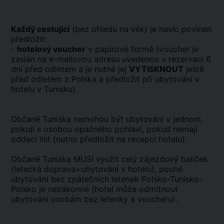
Každý cestující
(bez ohledu na věk) je navíc povinen
předložit:
-
hotelový voucher
v papírové formě (voucher je
zaslán na e-mailovou adresu uvedenou v rezervaci 6
dní před odletem a je nutné jej
VYTISKNOUT
ještě
před odletem z Polska a předložit při ubytování v
hotelu v Tunisku).
Občané Tuniska nemohou být ubytováni v jednom
pokoji s osobou opačného pohlaví, pokud nemají
oddací list (nutno předložit na recepci hotelu).
Občané Tuniska MUSÍ využít celý zájezdový balíček
(letecká doprava+ubytování v hotelu), pouhé
ubytování bez zpátečních letenek Polsko-Tunisko-
Polsko je nezákonné (hotel může odmítnout
ubytování osobám bez letenky a voucheru).