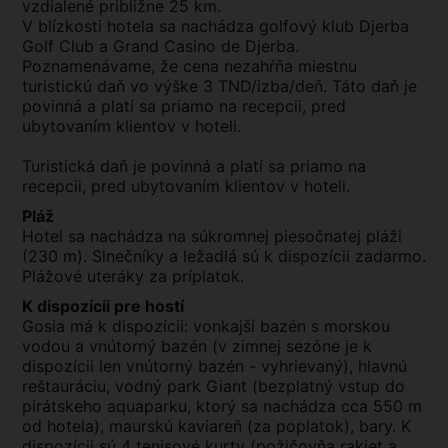
vzdialené približne 25 km.
V blízkosti hotela sa nachádza golfový klub Djerba
Golf Club a Grand Casino de Djerba.
Poznamenávame, že cena nezahŕňa miestnu
turistickú daň vo výške 3 TND/izba/deň. Táto daň je
povinná a platí sa priamo na recepcii, pred
ubytovaním klientov v hoteli.
Turistická daň je povinná a platí sa priamo na
recepcii, pred ubytovaním klientov v hoteli.
Pláž
Hotel sa nachádza na súkromnej piesočnatej pláži
(230 m). Slnečníky a ležadlá sú k dispozícii zadarmo.
Plážové uteráky za príplatok.
K dispozícii pre hostí
Gosia má k dispozícii: vonkajší bazén s morskou
vodou a vnútorný bazén (v zimnej sezóne je k
dispozícii len vnútorný bazén - vyhrievaný), hlavnú
reštauráciu, vodný park Giant (bezplatný vstup do
pirátskeho aquaparku, ktorý sa nachádza cca 550 m
od hotela), maurskú kaviareň (za poplatok), bary. K
dispozícii sú 4 tenisové kurty (požičovňa rakiet a