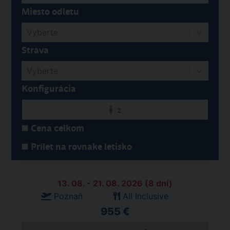
Miesto odletu
Vyberte
Strava
Vyberte
Konfigurácia
2
Cena celkom
Prílet na rovnake letisko
13. 08. - 21. 08. 2026 (8 dní)
Poznaň
All Inclusive
955 €