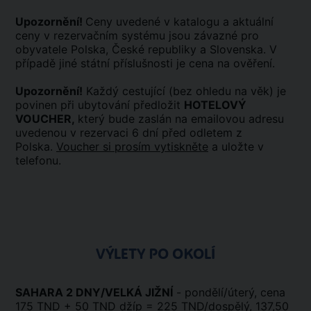
Upozornění!
Ceny uvedené v katalogu a aktuální
ceny v rezervačním systému jsou závazné pro
obyvatele Polska, České republiky a Slovenska. V
případě jiné státní příslušnosti je cena na ověření.
Upozornění!
Každý cestující (bez ohledu na věk) je
povinen při ubytování předložit
HOTELOVÝ
VOUCHER,
který bude zaslán na emailovou adresu
uvedenou v rezervaci 6 dní před odletem z
Polska.
Voucher si prosím vytiskněte
a uložte v
telefonu.
VÝLETY PO OKOLÍ
SAHARA 2 DNY/VELKÁ JIŽNÍ
- pondělí/úterý, cena
175 TND + 50 TND džíp = 225 TND/dospělý, 137,50