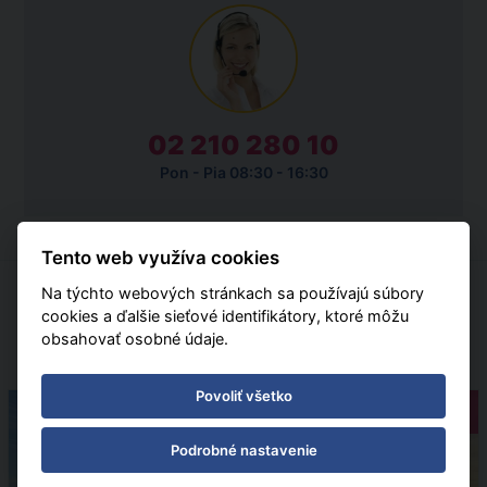
02 210 280 10
Pon - Pia 08:30 - 16:30
Tento web využíva cookies
Na týchto webových stránkach sa používajú súbory
cookies a ďalšie sieťové identifikátory, ktoré môžu
ZÁKAZNÍCI SI TIEŽ OBJEDNALI
obsahovať osobné údaje.
Povoliť všetko
Pobytové
Podrobné nastavenie