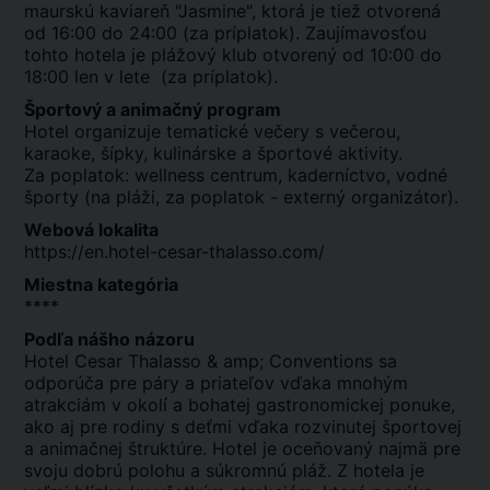
maurskú kaviareň "Jasmine", ktorá je tiež otvorená
od 16:00 do 24:00 (za príplatok). Zaujímavosťou
tohto hotela je plážový klub otvorený od 10:00 do
18:00 len v lete (za príplatok).
Športový a animačný program
Hotel organizuje tematické večery s večerou,
karaoke, šípky, kulinárske a športové aktivity.
Za poplatok: wellness centrum, kaderníctvo, vodné
športy (na pláži, za poplatok - externý organizátor).
Webová lokalita
https://en.hotel-cesar-thalasso.com/
Miestna kategória
****
Podľa nášho názoru
Hotel Cesar Thalasso & amp; Conventions sa
odporúča pre páry a priateľov vďaka mnohým
atrakciám v okolí a bohatej gastronomickej ponuke,
ako aj pre rodiny s deťmi vďaka rozvinutej športovej
a animačnej štruktúre. Hotel je oceňovaný najmä pre
svoju dobrú polohu a súkromnú pláž. Z hotela je