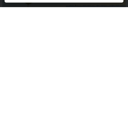
Tunisko
All Inclusive
Letecky
Palm Azur (ex. Sentido Palm Azur)
05.11.2026 - 12.11.2026
(
8
)
od 1 066 € | zľava 28%