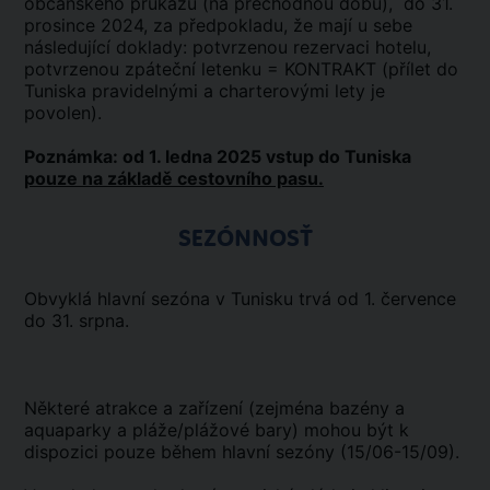
občanského průkazu (na přechodnou dobu), do 31.
prosince 2024, za předpokladu, že mají u sebe
následující doklady: potvrzenou rezervaci hotelu,
potvrzenou zpáteční letenku = KONTRAKT (přílet do
Tuniska pravidelnými a charterovými lety je
povolen).
Poznámka: od 1. ledna 2025 vstup do Tuniska
pouze na základě cestovního pasu.
SEZÓNNOSŤ
Obvyklá hlavní sezóna v Tunisku trvá od 1. července
do 31. srpna.
Některé atrakce a zařízení (zejména bazény a
aquaparky a pláže/plážové bary) mohou být k
dispozici pouze během hlavní sezóny (15/06-15/09).