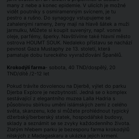
many z nebe a konec epidemie. V ulicích je možné
vidět poutníky s osmiramenným svícnem, je tu
pestro a rušno. Do synagogy vstupujeme se
zahalenými rameny, ženy mají na hlavě šátek a muži
jarmulku, Můžete si koupit suvenýry, např. vonné
oleje, parfémy, šperky. Navštívíme také hlavní město
ostrova HOUMT SOUK. Nedaleko přístavu se nachází
pevnost Gaza Mustaphy ze 13. století, která
pamatuje dobu tureckého vyvražďování Španělů.
Krokodýlí farma
- sobota, 40 TND/dospělý, 20
TND/dítě /2-12 let
Pokud trávíte dovolenou na Djerbě, výlet do parku
Djerba Explore je nezbytností. Jedná se o komplex
sestávající z elegantního muzea Lalla Hadria s
působivou sbírkou umění islámských zemí z celého
světa, skanzenu, kde si můžete prohlédnout typický
džerbský/berberský statek, hospodářské budovy,
sklady a seznámit se se zvyky každodenního života.
Zlatým hřebem parku je bezesporu farma krokodýlů
nilských z Madagaskaru a ukázka jejich krmení.