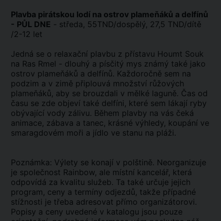
Plavba pirátskou lodí na ostrov plameňáků a delfínů
- PŮL DNE
- středa, 55TND/dospělý, 27,5 TND/dítě
/2-12 let
Jedná se o relaxační plavbu z přístavu Houmt Souk
na Ras Rmel - dlouhý a písčitý mys známý také jako
ostrov plameňáků a delfínů. Každoročně sem na
podzim a v zimě připlouvá množství růžových
plameňáků, aby se brouzdali v mělké laguně. Čas od
času se zde objeví také delfíni, které sem lákají ryby
obývající vody zálivu. Během plavby na vás čeká
animace, zábava a tanec, krásné výhledy, koupání ve
smaragdovém moři a jídlo ve stanu na pláži.
Poznámka: Výlety se konají v polštině. Neorganizuje
je společnost Rainbow, ale místní kancelář, která
odpovídá za kvalitu služeb. Ta také určuje jejich
program, ceny a termíny odjezdů, takže případné
stížnosti je třeba adresovat přímo organizátorovi.
Popisy a ceny uvedené v katalogu jsou pouze