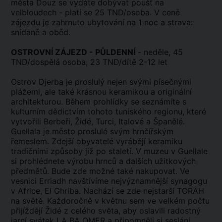
města Douz se vydáte dobývat poušť na
velbloudech - platí se 25 TND/osoba. V ceně
zájezdu je zahrnuto ubytování na 1 noc a strava:
snídaně a oběd.
OSTROVNÍ ZÁJEZD - PŮLDENNÍ
- neděle, 45
TND/dospělá osoba, 23 TND/dítě 2-12 let
Ostrov Djerba je proslulý nejen svými písečnými
plážemi, ale také krásnou keramikou a originální
architekturou. Během prohlídky se seznámíte s
kulturním dědictvím tohoto tuniského regionu, které
vytvořili Berbeři, Židé, Turci, Italové a Španělé.
Guellala je město proslulé svým hrnčířským
řemeslem. Zdejší obyvatelé vyrábějí keramiku
tradičními způsoby již po staletí. V muzeu v Guellale
si prohlédnete výrobu hrnců a dalších užitkových
předmětů. Bude zde možné také nakupovat. Ve
vesnici Erriadh navštívíme nejvýznamnější synagogu
v Africe, El Ghriba. Nachází se zde nejstarší TORAH
na světě. Každoročně v květnu sem ve velkém počtu
přijíždějí Židé z celého světa, aby oslavili radostný
jarní svátek LA BA OMER a připomněli si seslání