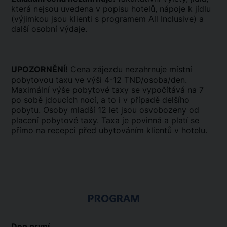
která nejsou uvedena v popisu hotelů, nápoje k jídlu
(výjimkou jsou klienti s programem All Inclusive) a
další osobní výdaje.
UPOZORNĚNÍ!
Cena zájezdu nezahrnuje místní
pobytovou taxu ve výši 4-12 TND/osoba/den.
Maximální výše pobytové taxy se vypočítává na 7
po sobě jdoucích nocí, a to i v případě delšího
pobytu. Osoby mladší 12 let jsou osvobozeny od
placení pobytové taxy. Taxa je povinná a platí se
přímo na recepci před ubytováním klientů v hotelu.
PROGRAM
Den první