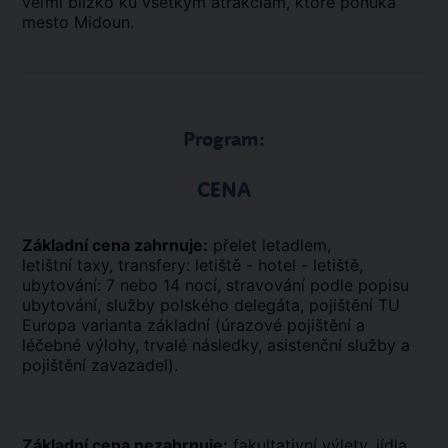
veľmi blízko ku všetkým atrakciám, ktoré ponúka
mesto Midoun.
Program:
CENA
Základní cena zahrnuje:
přelet letadlem,
letištní taxy, transfery: letiště - hotel - letiště,
ubytování: 7 nebo 14 nocí, stravování podle popisu
ubytování, služby polského delegáta, pojištění TU
Europa varianta základní (úrazové pojištění a
léčebné výlohy, trvalé následky, asistenční služby a
pojištění zavazadel).
Základní cena nezahrnuje:
fakultativní výlety, jídla,