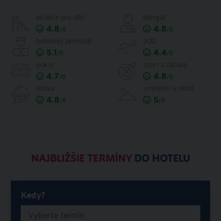
atrakce pro děti
delegát
4.8
4.8
/6
/6
hotelový personál
pláž
5.1
4.4
/6
/6
pokoj
sport a zábava
4.7
4.8
/6
/6
strava
umístění a okolí
4.8
5
/6
/6
NAJBLIŽŠIE TERMÍNY
DO HOTELU
Kedy?