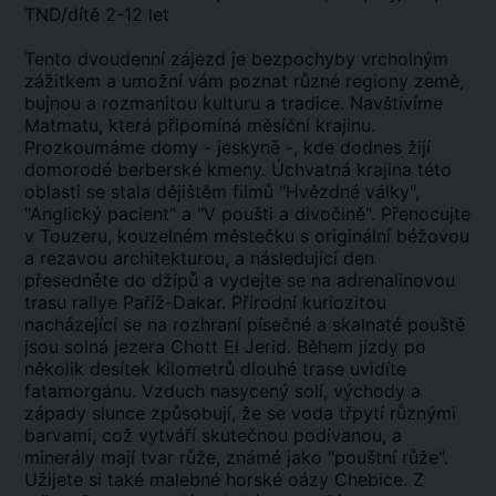
TND/dítě 2-12 let
Tento dvoudenní zájezd je bezpochyby vrcholným
zážitkem a umožní vám poznat různé regiony země,
bujnou a rozmanitou kulturu a tradice. Navštívíme
Matmatu, která připomíná měsíční krajinu.
Prozkoumáme domy - jeskyně -, kde dodnes žijí
domorodé berberské kmeny. Úchvatná krajina této
oblasti se stala dějištěm filmů "Hvězdné války",
"Anglický pacient" a "V poušti a divočině". Přenocujte
v Touzeru, kouzelném městečku s originální béžovou
a rezavou architekturou, a následující den
přesedněte do džípů a vydejte se na adrenalinovou
trasu rallye Paříž-Dakar. Přírodní kuriozitou
nacházející se na rozhraní písečné a skalnaté pouště
jsou solná jezera Chott El Jerid. Během jízdy po
několik desítek kilometrů dlouhé trase uvidíte
fatamorgánu. Vzduch nasycený solí, východy a
západy slunce způsobují, že se voda třpytí různými
barvami, což vytváří skutečnou podívanou, a
minerály mají tvar růže, známé jako "pouštní růže".
Užijete si také malebné horské oázy Chebice. Z