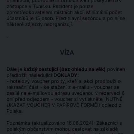
orientační, podrobné informace vám poskytne náš
zástupce v Tunisku. Rezident je pouze
zprostředkovatelem místních akcí. Minimální počet
účastníků je 15 osob. Před hlavní sezónou a po ní se
některé zájezdy neorganizují.
.
VÍZA
Dále je
každý cestující (bez ohledu na věk)
povinen
předložit následující
DOKLADY
:
- hotelový voucher pro ty, kteří si akci prodlouží o
rekreační část - ke stažení z e-mailu - voucher se
zasílá na e-mailovou adresu uvedenou v rezervaci 6
dní před odjezdem - voucher si vytiskněte (NUTNÉ
UKAZAT VOUCHER V PAPÍROVÉ FORMĚ!) odjezd z
Polska.
Poznámka (aktualizováno 16.08.2024): Zákazníci s
polským občanstvím mohou cestovat na základě