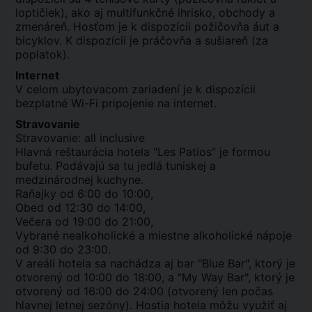
loptičiek), ako aj multifunkčné ihrisko, obchody a
zmenáreň. Hosťom je k dispozícii požičovňa áut a
bicyklov. K dispozícii je práčovňa a sušiareň (za
poplatok).
Internet
V celom ubytovacom zariadení je k dispozícii
bezplatné Wi-Fi pripojenie na internet.
Stravovanie
Stravovanie: all inclusive
Hlavná reštaurácia hotela "Les Patios" je formou
bufetu. Podávajú sa tu jedlá tuniskej a
medzinárodnej kuchyne.
Raňajky od 6:00 do 10:00,
Obed od 12:30 do 14:00,
Večera od 19:00 do 21:00,
Vybrané nealkoholické a miestne alkoholické nápoje
od 9:30 do 23:00.
V areáli hotela sa nachádza aj bar "Blue Bar", ktorý je
otvorený od 10:00 do 18:00, a "My Way Bar", ktorý je
otvorený od 16:00 do 24:00 (otvorený len počas
hlavnej letnej sezóny). Hostia hotela môžu využiť aj