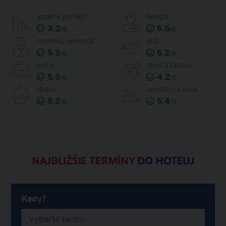
atrakce pro děti
delegát
3.2
5.5
/6
/6
hotelový personál
pláž
5.5
5.2
/6
/6
pokoj
sport a zábava
5.5
4.2
/6
/6
strava
umístění a okolí
5.2
5.4
/6
/6
NAJBLIŽŠIE TERMÍNY
DO HOTELU
Kedy?