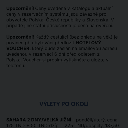
Upozornění!
Ceny uvedené v katalogu a aktuální
ceny v rezervačním systému jsou závazné pro
obyvatele Polska, České republiky a Slovenska. V
případě jiné státní příslušnosti je cena na ověření.
Upozornění!
Každý cestující (bez ohledu na věk) je
povinen při ubytování předložit
HOTELOVÝ
VOUCHER,
který bude zaslán na emailovou adresu
uvedenou v rezervaci 6 dní před odletem z
Polska.
Voucher si prosím vytiskněte
a uložte v
telefonu.
VÝLETY PO OKOLÍ
SAHARA 2 DNY/VELKÁ JIŽNÍ
- pondělí/úterý, cena
175 TND + 50 TND džíp = 225 TND/dospělý, 137,50