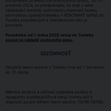
občanského průkazu (na přechodnou dobu), do 31.
prosince 2024, za předpokladu, že mají u sebe
následující doklady: potvrzenou rezervaci hotelu,
potvrzenou zpáteční letenku = KONTRAKT (přílet do
Tuniska pravidelnými a charterovými lety je
povolen).
Poznámka: od 1. ledna 2025 vstup do Tuniska
pouze na základě cestovního pasu.
SEZÓNNOSŤ
Obvyklá hlavní sezóna v Tunisku trvá od 1. července
do 31. srpna.
Některé atrakce a zařízení (zejména bazény a
aquaparky a pláže/plážové bary) mohou být k
dispozici pouze během hlavní sezóny (15/06-15/09).