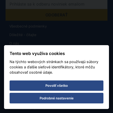
Všeobecné podmienky
Dôležité - čítajte
O nás
Karta stáleho klienta
Tento web využíva cookies
Letiská a parkovanie
Na týchto webových stránkach sa používajú súbory
cookies a ďalšie sieťové identifikátory, ktoré môžu
obsahovať osobné údaje.
Exotika Dreamlinerem a Airbusem
Povoliť všetko
GDPR
Podrobné nastavenie
Poistenie proti úpadku CK
TU Europa - pojistné plnění