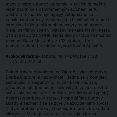
many z nebe a konec epidemie. V ulicích je možné
vidět poutníky s osmiramenným svícnem, je tu
pestro a rušno. Do synagogy vstupujeme se
zahalenými rameny, ženy mají na hlavě šátek a muži
jarmulku, Můžete si koupit suvenýry, např. vonné
oleje, parfémy, šperky. Navštívíme také hlavní město
ostrova HOUMT SOUK. Nedaleko přístavu se nachází
pevnost Gaza Mustaphy ze 13. století, která
pamatuje dobu tureckého vyvražďování Španělů.
Krokodýlí farma
- sobota, 40 TND/dospělý, 20
TND/dítě /2-12 let
Pokud trávíte dovolenou na Djerbě, výlet do parku
Djerba Explore je nezbytností. Jedná se o komplex
sestávající z elegantního muzea Lalla Hadria s
působivou sbírkou umění islámských zemí z celého
světa, skanzenu, kde si můžete prohlédnout typický
džerbský/berberský statek, hospodářské budovy,
sklady a seznámit se se zvyky každodenního života.
Zlatým hřebem parku je bezesporu farma krokodýlů
nilských z Madagaskaru a ukázka jejich krmení.