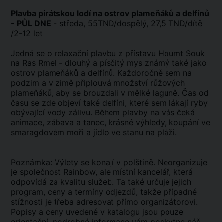
Plavba pirátskou lodí na ostrov plameňáků a delfínů
- PŮL DNE
- středa, 55TND/dospělý, 27,5 TND/dítě
/2-12 let
Jedná se o relaxační plavbu z přístavu Houmt Souk
na Ras Rmel - dlouhý a písčitý mys známý také jako
ostrov plameňáků a delfínů. Každoročně sem na
podzim a v zimě připlouvá množství růžových
plameňáků, aby se brouzdali v mělké laguně. Čas od
času se zde objeví také delfíni, které sem lákají ryby
obývající vody zálivu. Během plavby na vás čeká
animace, zábava a tanec, krásné výhledy, koupání ve
smaragdovém moři a jídlo ve stanu na pláži.
Poznámka: Výlety se konají v polštině. Neorganizuje
je společnost Rainbow, ale místní kancelář, která
odpovídá za kvalitu služeb. Ta také určuje jejich
program, ceny a termíny odjezdů, takže případné
stížnosti je třeba adresovat přímo organizátorovi.
Popisy a ceny uvedené v katalogu jsou pouze
orientační, podrobné informace vám poskytne náš