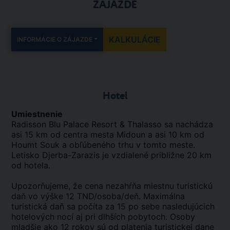
ZÁJAZDE
KALKULÁCIE
INFORMÁCIE O ZÁJAZDE
Hotel
Umiestnenie
Radisson Blu Palace Resort & Thalasso sa nachádza
asi 15 km od centra mesta Midoun a asi 10 km od
Houmt Souk a obľúbeného trhu v tomto meste.
Letisko Djerba-Zarazis je vzdialené približne 20 km
od hotela.
Upozorňujeme, že cena nezahŕňa miestnu turistickú
daň vo výške 12 TND/osoba/deň. Maximálna
turistická daň sa počíta za 15 po sebe nasledujúcich
hotelových nocí aj pri dlhších pobytoch. Osoby
mladšie ako 12 rokov sú od platenia turistickej dane