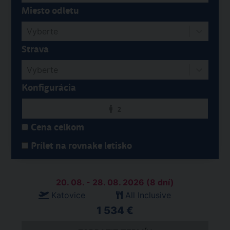
Miesto odletu
Vyberte
Strava
Vyberte
Konfigurácia
2
Cena celkom
Prílet na rovnake letisko
20. 08. - 28. 08. 2026 (8 dní)
Katovice
All Inclusive
1 534 €