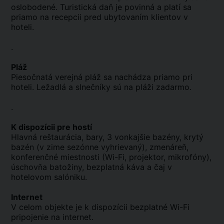
oslobodené. Turistická daň je povinná a platí sa
priamo na recepcii pred ubytovaním klientov v
hoteli.
.
Pláž
Piesočnatá verejná pláž sa nachádza priamo pri
hoteli. Ležadlá a slnečníky sú na pláži zadarmo.
.
K dispozícii pre hostí
Hlavná reštaurácia, bary, 3 vonkajšie bazény, krytý
bazén (v zime sezónne vyhrievaný), zmenáreň,
konferenčné miestnosti (Wi-Fi, projektor, mikrofóny),
úschovňa batožiny, bezplatná káva a čaj v
hotelovom salóniku.
Internet
V celom objekte je k dispozícii bezplatné Wi-Fi
pripojenie na internet.