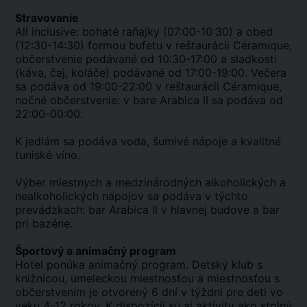
Stravovanie
All inclusive: bohaté raňajky (07:00-10:30) a obed
(12:30-14:30) formou bufetu v reštaurácii Céramique,
občerstvenie podávané od 10:30-17:00 a sladkosti
(káva, čaj, koláče) podávané od 17:00-19:00. Večera
sa podáva od 19:00-22:00 v reštaurácii Céramique,
nočné občerstvenie: v bare Arabica II sa podáva od
22:00-00:00.
K jedlám sa podáva voda, šumivé nápoje a kvalitné
tuniské víno.
Výber miestnych a medzinárodných alkoholických a
nealkoholických nápojov sa podáva v týchto
prevádzkach: bar Arabica II v hlavnej budove a bar
pri bazéne.
Športový a animačný program
Hotel ponúka animačný program. Detský klub s
knižnicou, umeleckou miestnosťou a miestnosťou s
občerstvením je otvorený 6 dní v týždni pre deti vo
veku 4-12 rokov. K dispozícii sú aj aktivity ako stolný