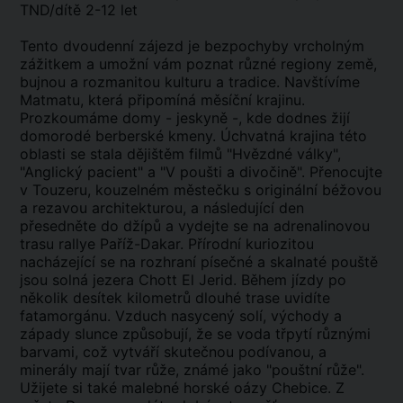
TND/dítě 2-12 let
Tento dvoudenní zájezd je bezpochyby vrcholným
zážitkem a umožní vám poznat různé regiony země,
bujnou a rozmanitou kulturu a tradice. Navštívíme
Matmatu, která připomíná měsíční krajinu.
Prozkoumáme domy - jeskyně -, kde dodnes žijí
domorodé berberské kmeny. Úchvatná krajina této
oblasti se stala dějištěm filmů "Hvězdné války",
"Anglický pacient" a "V poušti a divočině". Přenocujte
v Touzeru, kouzelném městečku s originální béžovou
a rezavou architekturou, a následující den
přesedněte do džípů a vydejte se na adrenalinovou
trasu rallye Paříž-Dakar. Přírodní kuriozitou
nacházející se na rozhraní písečné a skalnaté pouště
jsou solná jezera Chott El Jerid. Během jízdy po
několik desítek kilometrů dlouhé trase uvidíte
fatamorgánu. Vzduch nasycený solí, východy a
západy slunce způsobují, že se voda třpytí různými
barvami, což vytváří skutečnou podívanou, a
minerály mají tvar růže, známé jako "pouštní růže".
Užijete si také malebné horské oázy Chebice. Z