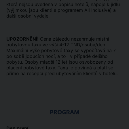
která nejsou uvedena v popisu hotelů, nápoje k jídlu
(výjimkou jsou klienti s programem All Inclusive) a
další osobní výdaje.
UPOZORNĚNÍ!
Cena zájezdu nezahrnuje místní
pobytovou taxu ve výši 4-12 TND/osoba/den.
Maximální výše pobytové taxy se vypočítává na 7
po sobě jdoucích nocí, a to i v případě delšího
pobytu. Osoby mladší 12 let jsou osvobozeny od
placení pobytové taxy. Taxa je povinná a platí se
přímo na recepci před ubytováním klientů v hotelu.
PROGRAM
Den první