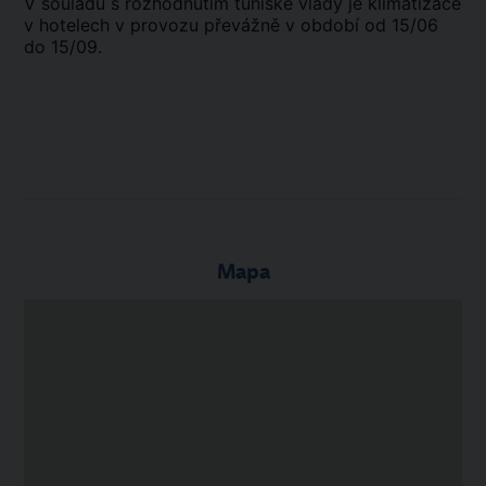
V souladu s rozhodnutím tuniské vlády je klimatizace
v hotelech v provozu převážně v období od 15/06
do 15/09.
Mapa