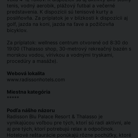
tenis, vodný aerobik, plážový futbal a večerné
predstavenia. K dispozícii sú tenisové kurty a
posilňovňa. Za príplatok je v blízkosti k dispozícii aj
golf, jazda na koni, jazda na ťave a požičovňa
bicyklov.
Za príplatok: wellness centrum otvorené od 8:30 do
19:00 (Thalasso shop, 30-metrový rekreačný bazén s
morskou vodou, vírivkou a vodnými tryskami,
procedúry a masáže).
Webová lokalita
www.radissonhotels.com
Miestna kategória
*****
Podľa nášho názoru
Radisson Blu Palace Resort & Thalasso je
vynikajúcou voľbou pre tých, ktorí sú radi aktívni, ale
aj pre tých, ktorí potrebujú relax a odpočinok.
Hotelové reštaurácie ponúkajú rôzne pochúťky, ktoré