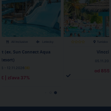
All Inclusive
Letecky
Tunisko
rt (ex. Sun Connect Aqua
Vincci
Resort)
05.11.202
26 - 12.11.2026
(
8
)
od 855 
 € | zľava 37%