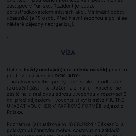
zástupce v Tunisku. Rezident je pouze
zprostředkovatelem místních akcí. Minimální počet
účastníků je 15 osob. Před hlavní sezónou a po ní se
některé zájezdy neorganizují.
.
VÍZA
Dále je
každý cestující (bez ohledu na věk)
povinen
předložit následující
DOKLADY
:
- hotelový voucher pro ty, kteří si akci prodlouží o
rekreační část - ke stažení z e-mailu - voucher se
zasílá na e-mailovou adresu uvedenou v rezervaci 6
dní před odjezdem - voucher si vytiskněte (NUTNÉ
UKAZAT VOUCHER V PAPÍROVÉ FORMĚ!) odjezd z
Polska.
Poznámka (aktualizováno 16.08.2024): Zákazníci s
polským občanstvím mohou cestovat na základě