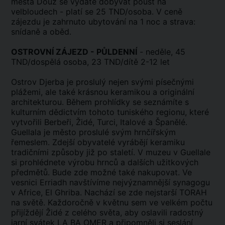
města Douz se vydáte dobývat poušť na
velbloudech - platí se 25 TND/osoba. V ceně
zájezdu je zahrnuto ubytování na 1 noc a strava:
snídaně a oběd.
OSTROVNÍ ZÁJEZD - PŮLDENNÍ
- neděle, 45
TND/dospělá osoba, 23 TND/dítě 2-12 let
Ostrov Djerba je proslulý nejen svými písečnými
plážemi, ale také krásnou keramikou a originální
architekturou. Během prohlídky se seznámíte s
kulturním dědictvím tohoto tuniského regionu, které
vytvořili Berbeři, Židé, Turci, Italové a Španělé.
Guellala je město proslulé svým hrnčířským
řemeslem. Zdejší obyvatelé vyrábějí keramiku
tradičními způsoby již po staletí. V muzeu v Guellale
si prohlédnete výrobu hrnců a dalších užitkových
předmětů. Bude zde možné také nakupovat. Ve
vesnici Erriadh navštívíme nejvýznamnější synagogu
v Africe, El Ghriba. Nachází se zde nejstarší TORAH
na světě. Každoročně v květnu sem ve velkém počtu
přijíždějí Židé z celého světa, aby oslavili radostný
jarní svátek LA BA OMER a připomněli si seslání