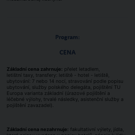
Program:
CENA
Základní cena zahrnuje:
přelet letadlem,
letištní taxy, transfery: letiště - hotel - letiště,
ubytování: 7 nebo 14 nocí, stravování podle popisu
ubytování, služby polského delegáta, pojištění TU
Europa varianta základní (úrazové pojištění a
léčebné výlohy, trvalé následky, asistenční služby a
pojištění zavazadel).
Základní cena nezahrnuje:
fakultativní výlety, jídla,