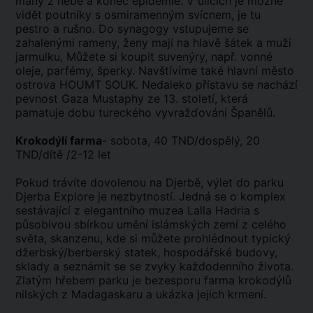
many z nebe a konec epidemie. V ulicích je možné
vidět poutníky s osmiramenným svícnem, je tu
pestro a rušno. Do synagogy vstupujeme se
zahalenými rameny, ženy mají na hlavě šátek a muži
jarmulku, Můžete si koupit suvenýry, např. vonné
oleje, parfémy, šperky. Navštívíme také hlavní město
ostrova HOUMT SOUK. Nedaleko přístavu se nachází
pevnost Gaza Mustaphy ze 13. století, která
pamatuje dobu tureckého vyvražďování Španělů.
Krokodýlí farma
- sobota, 40 TND/dospělý, 20
TND/dítě /2-12 let
Pokud trávíte dovolenou na Djerbě, výlet do parku
Djerba Explore je nezbytností. Jedná se o komplex
sestávající z elegantního muzea Lalla Hadria s
působivou sbírkou umění islámských zemí z celého
světa, skanzenu, kde si můžete prohlédnout typický
džerbský/berberský statek, hospodářské budovy,
sklady a seznámit se se zvyky každodenního života.
Zlatým hřebem parku je bezesporu farma krokodýlů
nilských z Madagaskaru a ukázka jejich krmení.