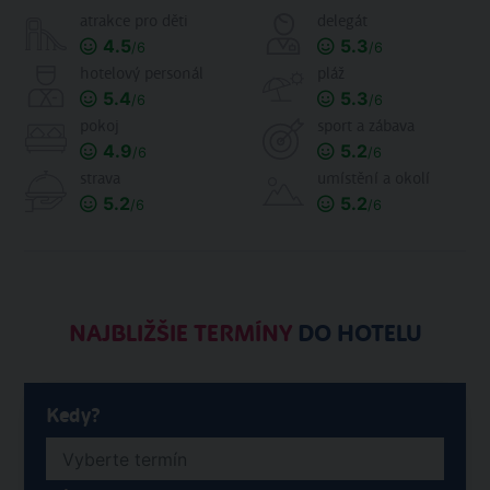
atrakce pro děti
delegát
4.5
5.3
/6
/6
hotelový personál
pláž
5.4
5.3
/6
/6
pokoj
sport a zábava
4.9
5.2
/6
/6
strava
umístění a okolí
5.2
5.2
/6
/6
NAJBLIŽŠIE TERMÍNY
DO HOTELU
Kedy?