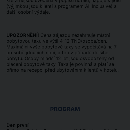
která nejsou uvedena v popisu hotelů, nápoje k jídlu
(výjimkou jsou klienti s programem All Inclusive) a
další osobní výdaje.
UPOZORNĚNÍ!
Cena zájezdu nezahrnuje místní
pobytovou taxu ve výši 4-12 TND/osoba/den.
Maximální výše pobytové taxy se vypočítává na 7
po sobě jdoucích nocí, a to i v případě delšího
pobytu. Osoby mladší 12 let jsou osvobozeny od
placení pobytové taxy. Taxa je povinná a platí se
přímo na recepci před ubytováním klientů v hotelu.
PROGRAM
Den první