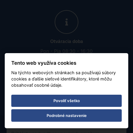
Otváracia doba
Pon - Pia 08:30 - 16:30
Tento web využíva cookies
Číslo účtu:
SK8911110000001376238003
Na týchto webových stránkach sa používajú súbory
Obchodujeme s aktuálnym kurzom 1 zł = 0.23 €
cookies a ďalšie sieťové identifikátory, ktoré môžu
obsahovať osobné údaje.
Povoliť všetko
Podrobné nastavenie