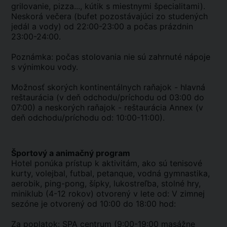
grilovanie, pizza..., kútik s miestnymi špecialitami).
Neskorá večera (bufet pozostávajúci zo studených
jedál a vody) od 22:00-23:00 a počas prázdnin
23:00-24:00.
Poznámka: počas stolovania nie sú zahrnuté nápoje
s výnimkou vody.
Možnosť skorých kontinentálnych raňajok - hlavná
reštaurácia (v deň odchodu/príchodu od 03:00 do
07:00) a neskorých raňajok - reštaurácia Annex (v
deň odchodu/príchodu od: 10:00-11:00).
Športový a animačný program
Hotel ponúka prístup k aktivitám, ako sú tenisové
kurty, volejbal, futbal, petanque, vodná gymnastika,
aerobik, ping-pong, šípky, lukostreľba, stolné hry,
miniklub (4-12 rokov) otvorený v lete od: V zimnej
sezóne je otvorený od 10:00 do 18:00 hod:
Za poplatok: SPA centrum (9:00-19:00 masážne