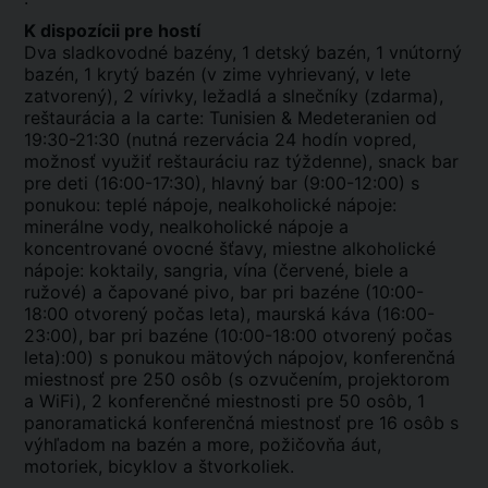
K dispozícii pre hostí
Dva sladkovodné bazény, 1 detský bazén, 1 vnútorný
bazén, 1 krytý bazén (v zime vyhrievaný, v lete
zatvorený), 2 vírivky, ležadlá a slnečníky (zdarma),
reštaurácia a la carte: Tunisien & Medeteranien od
19:30-21:30 (nutná rezervácia 24 hodín vopred,
možnosť využiť reštauráciu raz týždenne), snack bar
pre deti (16:00-17:30), hlavný bar (9:00-12:00) s
ponukou: teplé nápoje, nealkoholické nápoje:
minerálne vody, nealkoholické nápoje a
koncentrované ovocné šťavy, miestne alkoholické
nápoje: koktaily, sangria, vína (červené, biele a
ružové) a čapované pivo, bar pri bazéne (10:00-
18:00 otvorený počas leta), maurská káva (16:00-
23:00), bar pri bazéne (10:00-18:00 otvorený počas
leta):00) s ponukou mätových nápojov, konferenčná
miestnosť pre 250 osôb (s ozvučením, projektorom
a WiFi), 2 konferenčné miestnosti pre 50 osôb, 1
panoramatická konferenčná miestnosť pre 16 osôb s
výhľadom na bazén a more, požičovňa áut,
motoriek, bicyklov a štvorkoliek.