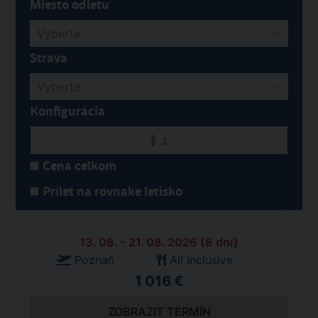
Miesto odletu
Vyberte
Strava
Vyberte
Konfigurácia
2
Cena celkom
Prílet na rovnake letisko
13. 08. - 21. 08. 2026 (8 dní)
Poznaň
All Inclusive
1 016 €
ZOBRAZIT TERMÍN