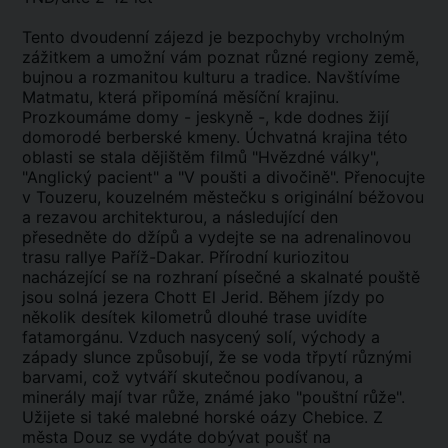
Tento dvoudenní zájezd je bezpochyby vrcholným
zážitkem a umožní vám poznat různé regiony země,
bujnou a rozmanitou kulturu a tradice. Navštívíme
Matmatu, která připomíná měsíční krajinu.
Prozkoumáme domy - jeskyně -, kde dodnes žijí
domorodé berberské kmeny. Úchvatná krajina této
oblasti se stala dějištěm filmů "Hvězdné války",
"Anglický pacient" a "V poušti a divočině". Přenocujte
v Touzeru, kouzelném městečku s originální béžovou
a rezavou architekturou, a následující den
přesedněte do džípů a vydejte se na adrenalinovou
trasu rallye Paříž-Dakar. Přírodní kuriozitou
nacházející se na rozhraní písečné a skalnaté pouště
jsou solná jezera Chott El Jerid. Během jízdy po
několik desítek kilometrů dlouhé trase uvidíte
fatamorgánu. Vzduch nasycený solí, východy a
západy slunce způsobují, že se voda třpytí různými
barvami, což vytváří skutečnou podívanou, a
minerály mají tvar růže, známé jako "pouštní růže".
Užijete si také malebné horské oázy Chebice. Z
města Douz se vydáte dobývat poušť na