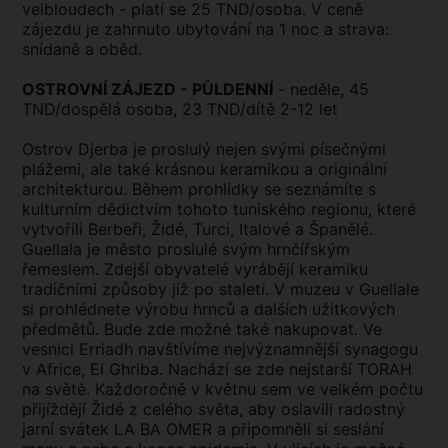
velbloudech - platí se 25 TND/osoba. V ceně
zájezdu je zahrnuto ubytování na 1 noc a strava:
snídaně a oběd.
OSTROVNÍ ZÁJEZD - PŮLDENNÍ
- neděle, 45
TND/dospělá osoba, 23 TND/dítě 2-12 let
Ostrov Djerba je proslulý nejen svými písečnými
plážemi, ale také krásnou keramikou a originální
architekturou. Během prohlídky se seznámíte s
kulturním dědictvím tohoto tuniského regionu, které
vytvořili Berbeři, Židé, Turci, Italové a Španělé.
Guellala je město proslulé svým hrnčířským
řemeslem. Zdejší obyvatelé vyrábějí keramiku
tradičními způsoby již po staletí. V muzeu v Guellale
si prohlédnete výrobu hrnců a dalších užitkových
předmětů. Bude zde možné také nakupovat. Ve
vesnici Erriadh navštívíme nejvýznamnější synagogu
v Africe, El Ghriba. Nachází se zde nejstarší TORAH
na světě. Každoročně v květnu sem ve velkém počtu
přijíždějí Židé z celého světa, aby oslavili radostný
jarní svátek LA BA OMER a připomněli si seslání