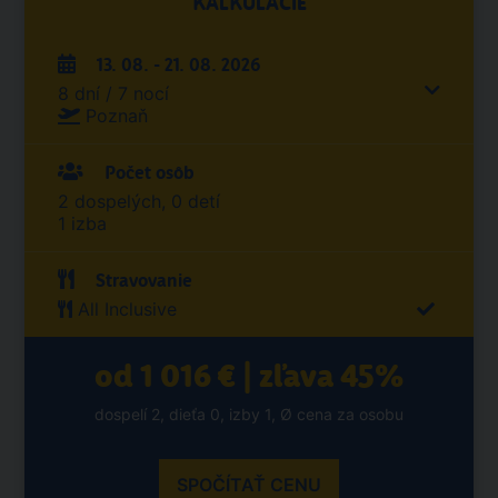
KALKULÁCIE
13. 08. - 21. 08. 2026
8 dní / 7 nocí
Poznaň
Počet osôb
2 dospelých, 0 detí
1 izba
Stravovanie
All Inclusive
od 1 016 € | zľava 45%
dospelí 2, dieťa 0, izby 1, Ø cena za osobu
SPOČÍTAŤ CENU