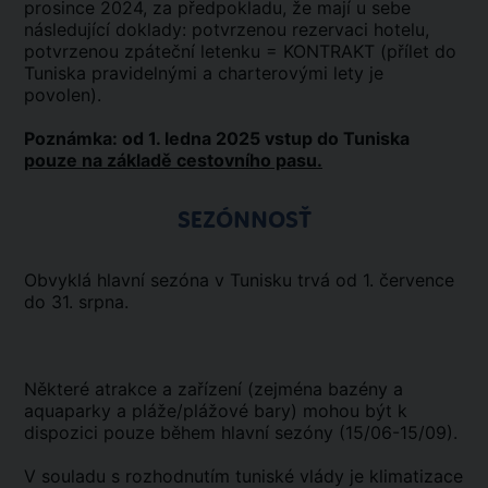
prosince 2024, za předpokladu, že mají u sebe
následující doklady: potvrzenou rezervaci hotelu,
potvrzenou zpáteční letenku = KONTRAKT (přílet do
Tuniska pravidelnými a charterovými lety je
povolen).
Poznámka: od 1. ledna 2025 vstup do Tuniska
pouze na základě cestovního pasu.
SEZÓNNOSŤ
Obvyklá hlavní sezóna v Tunisku trvá od 1. července
do 31. srpna.
Některé atrakce a zařízení (zejména bazény a
aquaparky a pláže/plážové bary) mohou být k
dispozici pouze během hlavní sezóny (15/06-15/09).
V souladu s rozhodnutím tuniské vlády je klimatizace