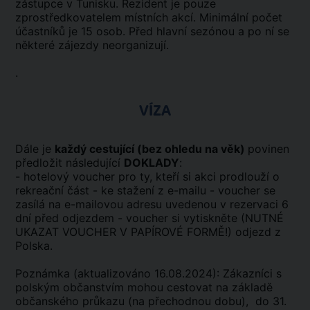
zástupce v Tunisku. Rezident je pouze
zprostředkovatelem místních akcí. Minimální počet
účastníků je 15 osob. Před hlavní sezónou a po ní se
některé zájezdy neorganizují.
.
VÍZA
Dále je
každý cestující (bez ohledu na věk)
povinen
předložit následující
DOKLADY
:
- hotelový voucher pro ty, kteří si akci prodlouží o
rekreační část - ke stažení z e-mailu - voucher se
zasílá na e-mailovou adresu uvedenou v rezervaci 6
dní před odjezdem - voucher si vytiskněte (NUTNÉ
UKAZAT VOUCHER V PAPÍROVÉ FORMĚ!) odjezd z
Polska.
Poznámka (aktualizováno 16.08.2024): Zákazníci s
polským občanstvím mohou cestovat na základě
občanského průkazu (na přechodnou dobu), do 31.