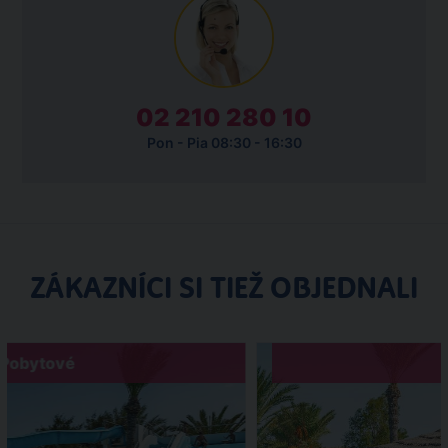
02 210 280 10
Pon - Pia 08:30 - 16:30
ZÁKAZNÍCI SI TIEŽ OBJEDNALI
Pobytové