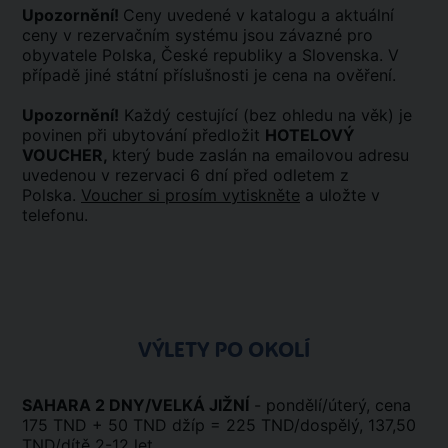
Upozornění!
Ceny uvedené v katalogu a aktuální
ceny v rezervačním systému jsou závazné pro
obyvatele Polska, České republiky a Slovenska. V
případě jiné státní příslušnosti je cena na ověření.
Upozornění!
Každý cestující (bez ohledu na věk) je
povinen při ubytování předložit
HOTELOVÝ
VOUCHER,
který bude zaslán na emailovou adresu
uvedenou v rezervaci 6 dní před odletem z
Polska.
Voucher si prosím vytiskněte
a uložte v
telefonu.
VÝLETY PO OKOLÍ
SAHARA 2 DNY/VELKÁ JIŽNÍ
- pondělí/úterý, cena
175 TND + 50 TND džíp = 225 TND/dospělý, 137,50
TND/dítě 2-12 let