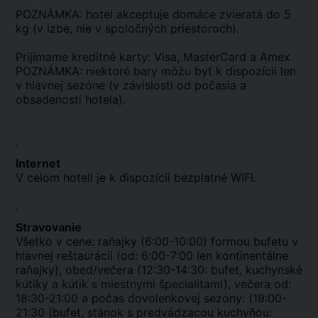
POZNÁMKA: hotel akceptuje domáce zvieratá do 5
kg (v izbe, nie v spoločných priestoroch).
Prijímame kreditné karty: Visa, MasterCard a Amex
POZNÁMKA: niektoré bary môžu byť k dispozícii len
v hlavnej sezóne (v závislosti od počasia a
obsadenosti hotela).
.
Internet
V celom hoteli je k dispozícii bezplatné WIFI.
.
Stravovanie
Všetko v cene: raňajky (6:00-10:00) formou bufetu v
hlavnej reštaurácii (od: 6:00-7:00 len kontinentálne
raňajky), obed/večera (12:30-14:30: bufet, kuchynské
kútiky a kútik s miestnymi špecialitami), večera od:
18:30-21:00 a počas dovolenkovej sezóny: (19:00-
21:30 (bufet, stánok s predvádzacou kuchyňou: