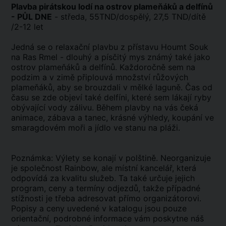
Plavba pirátskou lodí na ostrov plameňáků a delfínů
- PŮL DNE
- středa, 55TND/dospělý, 27,5 TND/dítě
/2-12 let
Jedná se o relaxační plavbu z přístavu Houmt Souk
na Ras Rmel - dlouhý a písčitý mys známý také jako
ostrov plameňáků a delfínů. Každoročně sem na
podzim a v zimě připlouvá množství růžových
plameňáků, aby se brouzdali v mělké laguně. Čas od
času se zde objeví také delfíni, které sem lákají ryby
obývající vody zálivu. Během plavby na vás čeká
animace, zábava a tanec, krásné výhledy, koupání ve
smaragdovém moři a jídlo ve stanu na pláži.
Poznámka: Výlety se konají v polštině. Neorganizuje
je společnost Rainbow, ale místní kancelář, která
odpovídá za kvalitu služeb. Ta také určuje jejich
program, ceny a termíny odjezdů, takže případné
stížnosti je třeba adresovat přímo organizátorovi.
Popisy a ceny uvedené v katalogu jsou pouze
orientační, podrobné informace vám poskytne náš