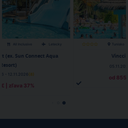
All Inclusive
Letecky
Tunisko
rt (ex. Sun Connect Aqua
Vincci
Resort)
05.11.202
26 - 12.11.2026
(
8
)
od 855 
 € | zľava 37%