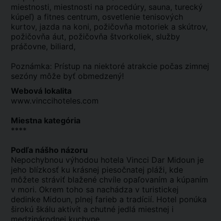
miestnosti, miestnosti na procedúry, sauna, turecký
kúpeľ) a fitnes centrum, osvetlenie tenisových
kurtov, jazda na koni, požičovňa motoriek a skútrov,
požičovňa áut, požičovňa štvorkoliek, služby
práčovne, biliard,
Poznámka: Prístup na niektoré atrakcie počas zimnej
sezóny môže byť obmedzený!
Webová lokalita
www.vinccihoteles.com
Miestna kategória
****
Podľa nášho názoru
Nepochybnou výhodou hotela Vincci Dar Midoun je
jeho blízkosť ku krásnej piesočnatej pláži, kde
môžete stráviť blažené chvíle opaľovaním a kúpaním
v mori. Okrem toho sa nachádza v turistickej
dedinke Midoun, plnej farieb a tradícií. Hotel ponúka
širokú škálu aktivít a chutné jedlá miestnej i
medzinárodnej kuchyne.