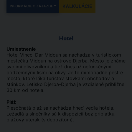
KALKULÁCIE
INFORMÁCIE O ZÁJAZDE
Hotel
Umiestnenie
Hotel Vincci Dar Midoun sa nachádza v turistickom
mestečku Midoun na ostrove Djerba. Mesto je známe
svojimi olivovníkmi a tiež dnes už nefunkčnými
podzemnými lismi na olivy. Je to mimoriadne pestré
mesto, ktoré láka turistov stovkami obchodov a
stánkov. Letisko Djerba-Djerba je vzdialené približne
30 km od hotela.
Pláž
Piesočnatá pláž sa nachádza hneď vedľa hotela.
Ležadlá a slnečníky sú k dispozícii bez príplatku,
plážový uterák (s depozitom).
.