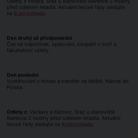
Odlety z Polska. Sraz u stanoviště Rainbow 2 hodiny
před odletem letadla. Aktuální letové řády sledujte
na
R.pl/rozklady
.
Den druhý až předposlední
Čas na odpočinek, opalování, koupání v moři a
fakultativní výlety.
Den poslední
Vystěhování z hotelu a transfer na letiště. Návrat do
Polska.
Odlety z:
Varšavy a Katovic. Sraz u stanoviště
Rainbow 2 hodiny před odletem letadla. Aktuální
letové řády sledujte na
R.pl/rozklady
.