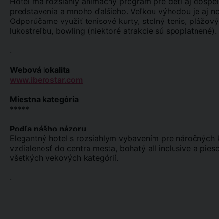
Hotel má rozsiahly animačný program pre deti aj dospelý
predstavenia a mnoho ďalšieho. Veľkou výhodou je aj noč
Odporúčame využiť tenisové kurty, stolný tenis, plážový
lukostreľbu, bowling (niektoré atrakcie sú spoplatnené).
.
Webová lokalita
www.iberostar.com
Miestna kategória
*****
Podľa nášho názoru
Elegantný hotel s rozsiahlym vybavením pre náročných k
vzdialenosť do centra mesta, bohatý all inclusive a pies
všetkých vekových kategórií.
.