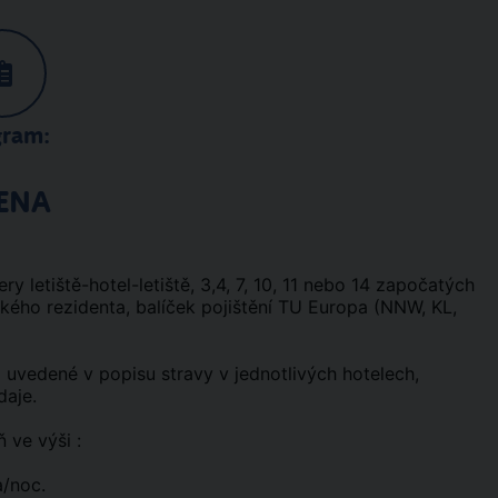
gram:
ENA
ery letiště-hotel-letiště, 3,4, 7, 10, 11 nebo 14 započatých
ského rezidenta, balíček pojištění TU Europa (NNW, KL,
ež uvedené v popisu stravy v jednotlivých hotelech,
daje.
 ve výši :
a/noc.