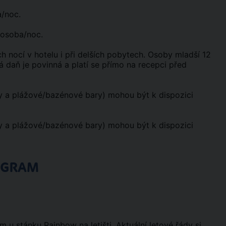
a/noc.
D/osoba/noc.
h nocí v hotelu i při delších pobytech. Osoby mladší 12
ká daň je povinná a platí se přímo na recepci před
y a plážové/bazénové bary) mohou být k dispozici
y a plážové/bazénové bary) mohou být k dispozici
OGRAM
u stánku Rainbow na letišti. Aktuální letové řády si