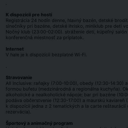
.
K dispozícii pre hostí
Registrácia 24 hodín denne, hlavný bazén, detské brodít
slnečníky pri bazéne, detské ihrisko, miniklub pre deti 
Nočný klub (23:00-02:00). stráženie detí, kúpeľný saló
konferenčná miestnosť za príplatok.
Internet
V hale je k dispozícii bezplatné Wi-Fi.
.
Stravovanie
All Inclusive: raňajky (7:00-10:00), obedy (12:30-14:30) 
formou bufetu (medzinárodná a regionálna kuchyňa). Okr
alkoholické a nealkoholické nápoje; bar pri bazéne (10:0
podáva občerstvenie (12:30-17:00) a maurskú kaviareň (1
k dispozícii jedna z 2 tematických a la carte reštauráci
rezervácia).
Športový a animačný program