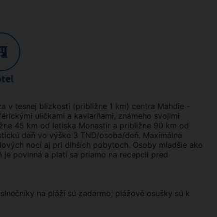
tel
v tesnej blízkosti (približne 1 km) centra Mahdie -
érickými uličkami a kaviarňami, známeho svojimi
ižne 45 km od letiska Monastir a približne 90 km od
stickú daň vo výške 3 TND/osoba/deň. Maximálna
elových nocí aj pri dlhších pobytoch. Osoby mladšie ako
 je povinná a platí sa priamo na recepcii pred
 slnečníky na pláži sú zadarmo; plážové osušky sú k