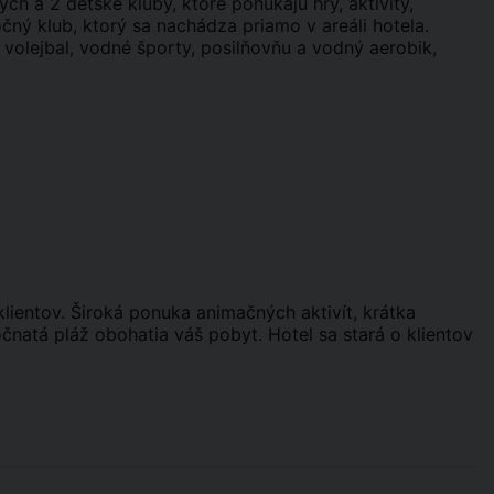
ch a 2 detské kluby, ktoré ponúkajú hry, aktivity,
ný klub, ktorý sa nachádza priamo v areáli hotela.
 volejbal, vodné športy, posilňovňu a vodný aerobik,
lientov. Široká ponuka animačných aktivít, krátka
očnatá pláž obohatia váš pobyt. Hotel sa stará o klientov