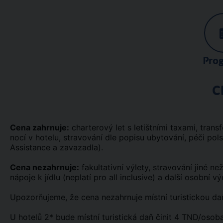
Pro
C
Cena zahrnuje:
charterový let s letištními taxami, transf
nocí v hotelu, stravování dle popisu ubytování, péči pol
Assistance a zavazadla).
Cena nezahrnuje:
fakultativní výlety, stravování jiné n
nápoje k jídlu (neplatí pro all inclusive) a další osobní vý
Upozorňujeme, že cena nezahrnuje místní turistickou daň
U hotelů 2* bude místní turistická daň činit 4 TND/osob