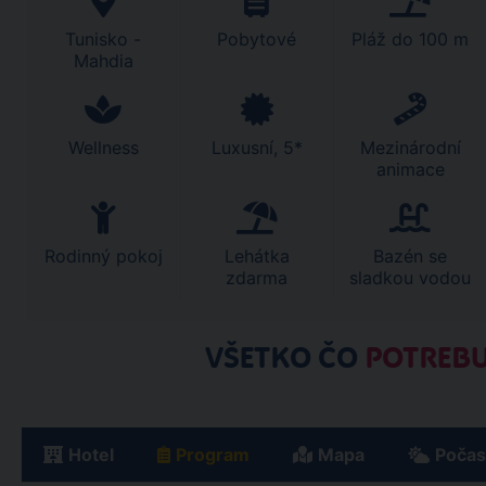
Tunisko -
Pobytové
Pláž do 100 m
Mahdia
Wellness
Luxusní, 5*
Mezinárodní
animace
Rodinný pokoj
Lehátka
Bazén se
zdarma
sladkou vodou
VŠETKO ČO
POTREBU
Hotel
Program
Mapa
Počas