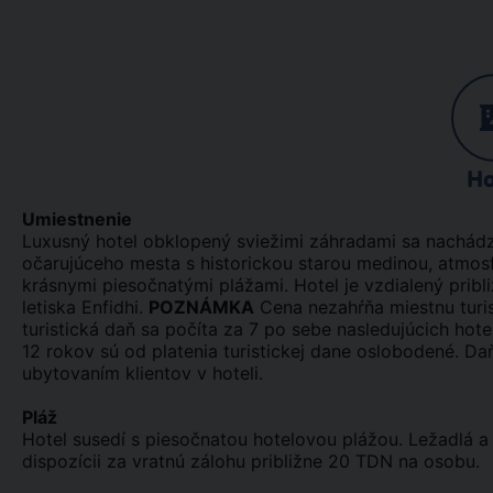
Ho
Umiestnenie
Luxusný hotel obklopený sviežimi záhradami sa nachádza 
očarujúceho mesta s historickou starou medinou, atmosf
krásnymi piesočnatými plážami. Hotel je vzdialený pribl
letiska Enfidhi.
POZNÁMKA
Cena nezahŕňa miestnu turi
turistická daň sa počíta za 7 po sebe nasledujúcich hot
12 rokov sú od platenia turistickej dane oslobodené. Daň
ubytovaním klientov v hoteli.
Pláž
Hotel susedí s piesočnatou hotelovou plážou. Ležadlá a
dispozícii za vratnú zálohu približne 20 TDN na osobu.