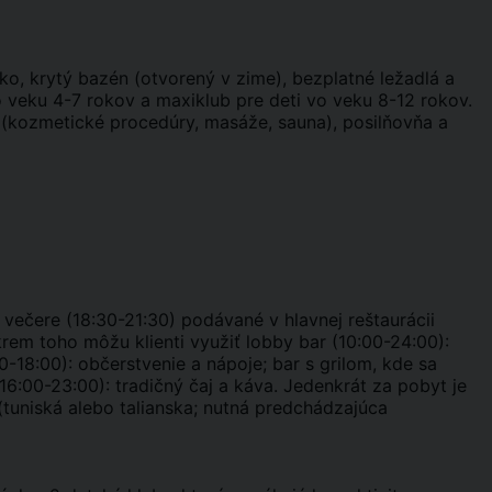
ko, krytý bazén (otvorený v zime), bezplatné ležadlá a
vo veku 4-7 rokov a maxiklub pre deti vo veku 8-12 rokov.
n (kozmetické procedúry, masáže, sauna), posilňovňa a
a večere (18:30-21:30) podávané v hlavnej reštaurácii
em toho môžu klienti využiť lobby bar (10:00-24:00):
0-18:00): občerstvenie a nápoje; bar s grilom, kde sa
6:00-23:00): tradičný čaj a káva. Jedenkrát za pobyt je
í (tuniská alebo talianska; nutná predchádzajúca