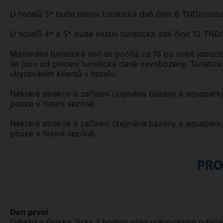
U hotelů 3* bude místní turistická daň činit 8 TND/osob
U hotelů 4* a 5* bude místní turistická daň činit 12 TN
Maximální turistická daň se počítá za 15 po sobě jdoucíc
let jsou od placení turistické daně osvobozeny. Turistic
ubytováním klientů v hotelu.
Některé atrakce a zařízení (zejména bazény a aquapark
pouze v hlavní sezóně.
Některé atrakce a zařízení (zejména bazény a aquapark
pouze v hlavní sezóně.
PR
Den první
Odjezd z Polska. Sraz 2 hodiny před plánovaným odletem 