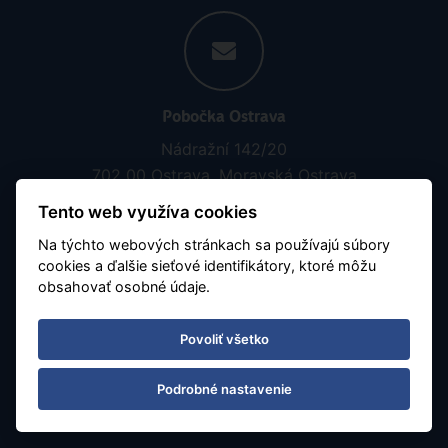
Pobočka Ostrava
Nádražní 142/20
702 00 Ostrava, Moravská Ostrava
Tento web využíva cookies
Na týchto webových stránkach sa používajú súbory
cookies a ďalšie sieťové identifikátory, ktoré môžu
obsahovať osobné údaje.
Povoliť všetko
Otváracia doba
Pon - Pia 08:30 - 16:30
Podrobné nastavenie
Číslo účtu:
SK8911110000001376238003