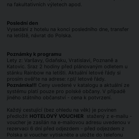
na fakultativních výletech apod.
Poslední den
Vysedání z hotelu na konci posledního dne, transfer
na letiště, návrat do Polska.
Poznámky k programu
Lety z: Varšavy, Gdaňsku, Vratislavi, Poznaně a
Katovic. Sraz 2 hodiny před plánovaným odletem u
stánku Rainbow na letišti. Aktuální letové řády si
prosím ověřte na adrese: r.pl/ letové řády.
Poznámka!!!
Ceny uvedené v katalogu a aktuální ze
systému platí pouze pro polské občany. V případě
jiného státního občanství - cena k potvrzení.
Každý cestující (bez ohledu na věk) je povinen
předložit
HOTELOVÝ VOUCHER
stažený z e-mailu -
voucher je zasílán na e-mailovou adresu uvedenou v
rezervaci 6 dní před odjezdem - před odjezdem z
Polska si voucher vytiskněte a uložte do telefonu