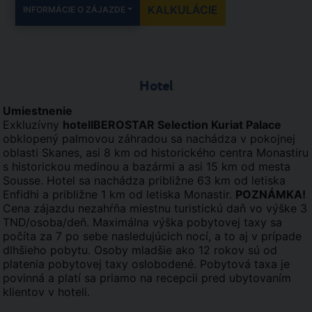
KALKULÁCIE
INFORMÁCIE O ZÁJAZDE
Hotel
Umiestnenie
Exkluzívny
hotelIBEROSTAR Selection Kuriat Palace
obklopený palmovou záhradou sa nachádza v pokojnej
oblasti Skanes, asi 8 km od historického centra Monastiru
s historickou medinou a bazármi a asi 15 km od mesta
Sousse. Hotel sa nachádza približne 63 km od letiska
Enfidhi a približne 1 km od letiska Monastir.
POZNÁMKA!
Cena zájazdu nezahŕňa miestnu turistickú daň vo výške 3
TND/osoba/deň. Maximálna výška pobytovej taxy sa
počíta za 7 po sebe nasledujúcich nocí, a to aj v prípade
dlhšieho pobytu. Osoby mladšie ako 12 rokov sú od
platenia pobytovej taxy oslobodené. Pobytová taxa je
povinná a platí sa priamo na recepcii pred ubytovaním
klientov v hoteli.