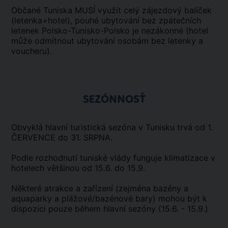
Občané Tuniska MUSÍ využít celý zájezdový balíček
(letenka+hotel), pouhé ubytování bez zpátečních
letenek Polsko-Tunisko-Polsko je nezákonné (hotel
může odmítnout ubytování osobám bez letenky a
voucheru).
SEZÓNNOSŤ
Obvyklá hlavní turistická sezóna v Tunisku trvá od 1.
ČERVENCE do 31. SRPNA.
Podle rozhodnutí tuniské vlády funguje klimatizace v
hotelech většinou od 15.6. do 15.9.
Některé atrakce a zařízení (zejména bazény a
aquaparky a plážové/bazénové bary) mohou být k
dispozici pouze během hlavní sezóny (15.6. - 15.9.)