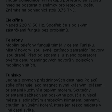
vhodit pohlednice. Při nákupu pohlednic se vyplatí
hned se postarat o známky pro leteckou poštu.
Známka na pohlednici stojí 0,75 TND.
Elektřina
Napětí 220 V, 50 Hz. Spotřebiče s polskými
zástrčkami fungují bez problémů.
Telefony
Mobilní telefony fungují téměř v celém Tunisku.
Místní hovory jsou levné, zatímco zahraniční hovory
jsou drahé. Před odjezdem si u svého operátora
ověřte cenu roamingových hovorů v polských
mobilních sítích.
Tunisko
Jedna z prvních prázdninových destinací Poláků
stále přitahuje jako magnet svými krásnými plážemi,
orientální kuchyní a teplým mořem. Skutečný
orientální zážitek vám poskytne poušť a tuniská
města s jedinečným arabským klimatem, barvami,
chutěmi a vůněmi koření, které jen těžko najdete v
jiné části světa.