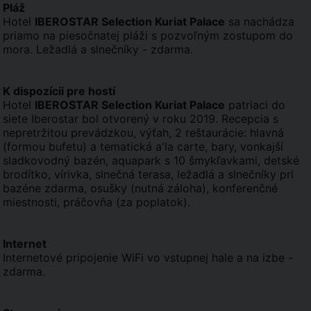
Pláž
Hotel
IBEROSTAR Selection Kuriat Palace
sa nachádza
priamo na piesočnatej pláži s pozvoľným zostupom do
mora. Ležadlá a slnečníky - zdarma.
K dispozícii pre hostí
Hotel
IBEROSTAR Selection Kuriat Palace
patriaci do
siete Iberostar bol otvorený v roku 2019. Recepcia s
nepretržitou prevádzkou, výťah, 2 reštaurácie: hlavná
(formou bufetu) a tematická a'la carte, bary, vonkajší
sladkovodný bazén, aquapark s 10 šmykľavkami, detské
brodítko, vírivka, slnečná terasa, ležadlá a slnečníky pri
bazéne zdarma, osušky (nutná záloha), konferenčné
miestnosti, práčovňa (za poplatok).
Internet
Internetové pripojenie WiFi vo vstupnej hale a na izbe -
zdarma.