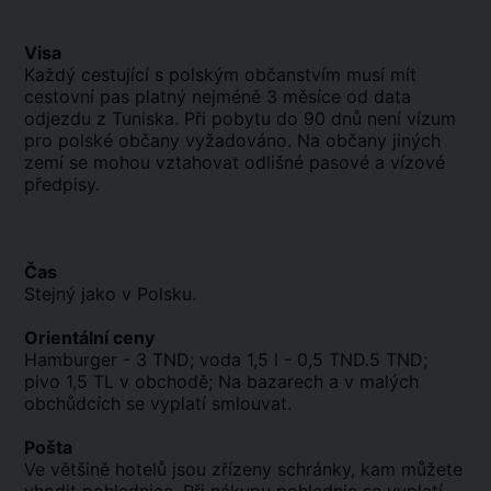
Visa
Každý cestující s polským občanstvím musí mít
cestovní pas platný nejméně 3 měsíce od data
odjezdu z Tuniska. Při pobytu do 90 dnů není vízum
pro polské občany vyžadováno. Na občany jiných
zemí se mohou vztahovat odlišné pasové a vízové
předpisy.
Čas
Stejný jako v Polsku.
Orientální ceny
Hamburger - 3 TND; voda 1,5 l - 0,5 TND.5 TND;
pivo 1,5 TL v obchodě; Na bazarech a v malých
obchůdcích se vyplatí smlouvat.
Pošta
Ve většině hotelů jsou zřízeny schránky, kam můžete