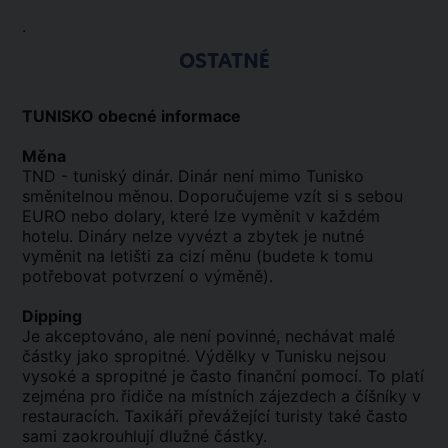
.
OSTATNÉ
TUNISKO obecné informace
Měna
TND - tuniský dinár. Dinár není mimo Tunisko
směnitelnou měnou. Doporučujeme vzít si s sebou
EURO nebo dolary, které lze vyměnit v každém
hotelu. Dináry nelze vyvézt a zbytek je nutné
vyměnit na letišti za cizí měnu (budete k tomu
potřebovat potvrzení o výměně).
Dipping
Je akceptováno, ale není povinné, nechávat malé
částky jako spropitné. Výdělky v Tunisku nejsou
vysoké a spropitné je často finanční pomocí. To platí
zejména pro řidiče na místních zájezdech a číšníky v
restauracích. Taxikáři převážející turisty také často
sami zaokrouhlují dlužné částky.