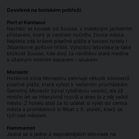
Dovolená na tuniském pobřeží:
Port el Kantaoui
Nachází se kousek od Sousse, s malebným jachetním
přístavem, který je centrem nočního života města.
Najdete zde krásné písečné pláže a luxusní hotely i
36jamkové golfové hřiště. Výhodou letoviska je také
blízkost Sousse, kde stojí za návštěvu stará medina
s úžasným místním bazarem - soukem.
Monastir
Hotelová zóna Monastiru zahrnuje několik kilometrů
písečné pláže, která vybízí k večerním procházkám.
Samotný Monastir býval rybářskou vesnicí, ale již
mnoho let se intenzivně rozvíjí a dnes je z něj velké
město. Z hotelu stojí za to udělat si výlet do centra
města a prohlédnout si Ribat z 9. století, který se
tyčí nad městem.
Hammamet
Jedná se o jedno z nejznámějších letovisek na