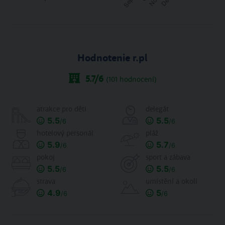
Hodnotenie r.pl
5.7
/6
(
101
hodnocení)
atrakce pro děti
delegát
5.5
5.5
/6
/6
hotelový personál
pláž
5.9
5.7
/6
/6
pokoj
sport a zábava
5.5
5.5
/6
/6
strava
umístění a okolí
4.9
5
/6
/6