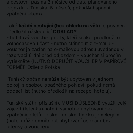
a cestovní pas na 3 měsíce od data plánovaného
odjezdu z Tuniska; 6 měsíců, pokud&nbspnení
zpáteční letenka.
Také
každý cestující (bez ohledu na věk)
je povinen
předložit následující
DOKLADY
:
- hotelový voucher pro ty, kteří si akci prodlouží o
volnočasovou část - nutno stáhnout z e-mailu -
voucher je zaslán na e-mailovou adresu uvedenou v
rezervaci 6 dní před odjezdem - voucher si prosím
vytiskněte (NUTNO DORUČIT VOUCHER V PAPÍROVÉ
FORMĚ!) Odlet z Polska
Tuniský občan nemůže být ubytován v jednom
pokoji s osobou opačného pohlaví, pokud nemá
oddací list (nutno předložit na recepci hotelu).
Tuniský státní příslušník MUSÍ DŮSLEDNĚ využít celý
zájezd (letenka+hotel), samotné ubytování bez
zpátečních letů Polsko-Tunisko-Polsko je nelegální
(hotel může odmítnout ubytování osobám bez
letenky a voucheru).