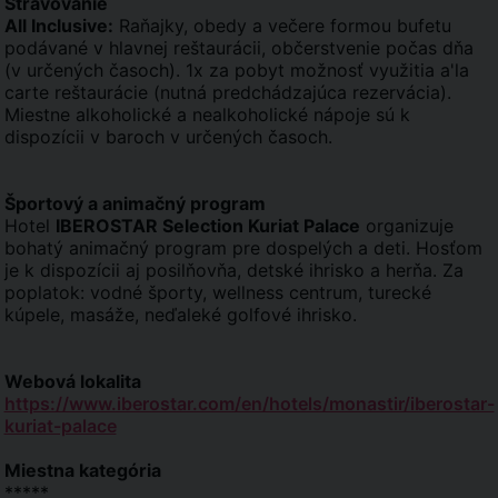
Stravovanie
All Inclusive
:
Raňajky, obedy a večere formou bufetu
podávané v hlavnej reštaurácii, občerstvenie počas dňa
(v určených časoch). 1x za pobyt možnosť využitia a'la
carte reštaurácie (nutná predchádzajúca rezervácia).
Miestne alkoholické a nealkoholické nápoje sú k
dispozícii v baroch v určených časoch.
Športový a animačný program
Hotel
IBEROSTAR Selection Kuriat Palace
organizuje
bohatý animačný program pre dospelých a deti. Hosťom
je k dispozícii aj posilňovňa, detské ihrisko a herňa. Za
poplatok: vodné športy, wellness centrum, turecké
kúpele, masáže, neďaleké golfové ihrisko.
Webová lokalita
https://www.iberostar.com/en/hotels/monastir/iberostar-
kuriat-palace
Miestna kategória
*****