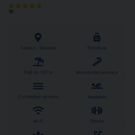
Tunisko - Monastir
Pobytové
Pláž do 100 m
Mezinárodní animace
S výhledem na moře
Aquapark
Wi-Fi
Fitness