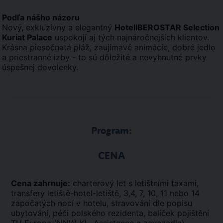
Podľa nášho názoru
Nový, exkluzívny a elegantný
HotelIBEROSTAR Selection
Kuriat Palace
uspokojí aj tých najnáročnejších klientov.
Krásna piesočnatá pláž, zaujímavé animácie, dobré jedlo
a priestranné izby - to sú dôležité a nevyhnutné prvky
úspešnej dovolenky.
Program:
CENA
Cena zahrnuje:
charterový let s letištními taxami,
transfery letiště-hotel-letiště, 3,4, 7, 10, 11 nebo 14
započatých nocí v hotelu, stravování dle popisu
ubytování, péči polského rezidenta, balíček pojištění