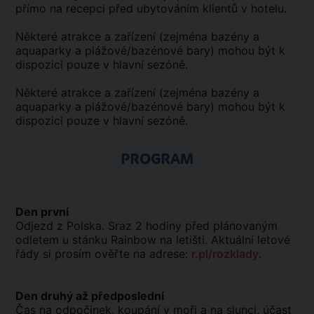
přímo na recepci před ubytováním klientů v hotelu.
Některé atrakce a zařízení (zejména bazény a
aquaparky a plážové/bazénové bary) mohou být k
dispozici pouze v hlavní sezóně.
Některé atrakce a zařízení (zejména bazény a
aquaparky a plážové/bazénové bary) mohou být k
dispozici pouze v hlavní sezóně.
PROGRAM
Den první
Odjezd z Polska. Sraz 2 hodiny před plánovaným
odletem u stánku Rainbow na letišti. Aktuální letové
řády si prosím ověřte na adrese:
r.pl/rozklady
.
Den druhý až předposlední
Čas na odpočinek, koupání v moři a na slunci, účast