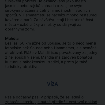
tuniském pobřeží. Je označováno jako město
jasmínu nebo rajská zahrada a zaujme svými
širokými plážemi a četnými možnostmi vodních
sportů. V Hammametu se nachází mnoho restaurací
kaváren a barů. Za návštěvu stojí i historická část
města - úzké uličky a mešity se skrývají za
obrannými zdmi.
Mahdia
Leží asi 50 km jižně od Sousse. Je to o něco menší
letovisko než Sousse nebo Hammamet, ale neméně
atraktivní. Pláže v Mahdii jsou považovány za jedny
z nejlepších v zemi. Mahdia má zároveň bohatou
kulturní a náboženskou tradici, a proto je také
turisticky atraktivní.
.
VÍZA
Pas a dočasný pas: V případě, že se jedná o
zpáteční letenku, je nutné předložit cestovní doklad