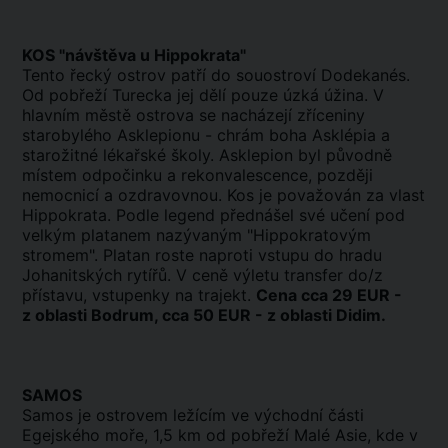
KOS "návštěva u Hippokrata"
Tento řecký ostrov patří do souostroví Dodekanés.
Od pobřeží Turecka jej dělí pouze úzká úžina. V
hlavním městě ostrova se nacházejí zříceniny
starobylého Asklepionu - chrám boha Asklépia a
starožitné lékařské školy. Asklepion byl původně
místem odpočinku a rekonvalescence, později
nemocnicí a ozdravovnou. Kos je považován za vlast
Hippokrata. Podle legend přednášel své učení pod
velkým platanem nazývaným "Hippokratovým
stromem". Platan roste naproti vstupu do hradu
Johanitských rytířů. V ceně výletu transfer do/z
přístavu, vstupenky na trajekt.
Cena cca 29 EUR -
z oblasti Bodrum, cca 50 EUR - z oblasti Didim.
SAMOS
Samos je ostrovem ležícím ve východní části
Egejského moře, 1,5 km od pobřeží Malé Asie, kde v