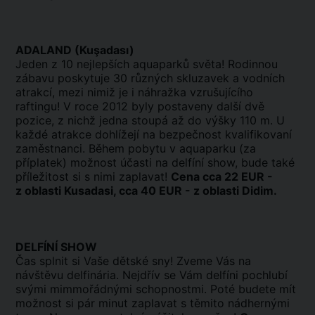
ADALAND (Kuşadası)
Jeden z 10 nejlepších aquaparků světa! Rodinnou
zábavu poskytuje 30 různých skluzavek a vodních
atrakcí, mezi nimiž je i náhražka vzrušujícího
raftingu! V roce 2012 byly postaveny další dvě
pozice, z nichž jedna stoupá až do výšky 110 m. U
každé atrakce dohlížejí na bezpečnost kvalifikovaní
zaměstnanci. Během pobytu v aquaparku (za
příplatek) možnost účasti na delfíní show, bude také
příležitost si s nimi zaplavat!
Cena cca 22 EUR -
z oblasti Kusadasi, cca 40 EUR - z oblasti Didim.
DELFÍNÍ SHOW
Čas splnit si Vaše dětské sny! Zveme Vás na
návštěvu delfinária. Nejdřív se Vám delfíni pochlubí
svými mimmořádnými schopnostmi. Poté budete mít
možnost si pár minut zaplavat s těmito nádhernými