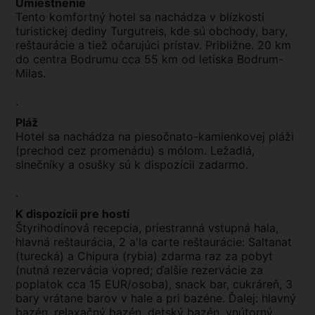
Umiestnenie
Tento komfortný hotel sa nachádza v blízkosti
turistickej dediny Turgutreis, kde sú obchody, bary,
reštaurácie a tiež očarujúci prístav. Približne. 20 km
do centra Bodrumu cca 55 km od letiska Bodrum-
Milas.
.
Pláž
Hotel sa nachádza na piesočnato-kamienkovej pláži
(prechod cez promenádu) s mólom. Ležadlá,
slnečníky a osušky sú k dispozícii zadarmo.
.
K dispozícii pre hostí
Štyrihodinová recepcia, priestranná vstupná hala,
hlavná reštaurácia, 2 a'la carte reštaurácie: Saltanat
(turecká) a Chipura (rybia) zdarma raz za pobyt
(nutná rezervácia vopred; ďalšie rezervácie za
poplatok cca 15 EUR/osoba), snack bar, cukráreň, 3
bary vrátane barov v hale a pri bazéne. Ďalej: hlavný
bazén, relaxačný bazén, detský bazén, vnútorný