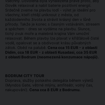
všechny. Dovolená byla vynalezena právě proto, aby
člověk relaxoval a nabil baterie pozitivní energií.
Srdečně zveme na plavbu lodí - výlet je ideální pro
všechny, kteří chtějí uniknout z města, od
každodenního života a strávit krásný den v lůně
přírody. Takže je konec s časným vstáváním, stresem
a spěchem - dnes se vydáme na plavbu. Slunce,
tichý zvuk moře a malebná krajina Vám umožní
relaxovat. Během plavby lze plavat v křišťálově čisté
vodě, opalovat se a obdivovat krásu půvabných
zátok. Oběd na palubě.
Cena cca 15 EUR - z oblasti
Didim, cca 18 EUR - z oblasti Kusadasi, cca 35 EUR
z oblasti Bodrum (neomezená konzumace nápojů).
BODRUM CITY TOUR
Doprava, služby polského delegáta během výletů
(Myndos Gate, větrné mlýny, amfiteátr, volný čas,
nakupování).
Cena cca 8 EUR z Bodrumu.