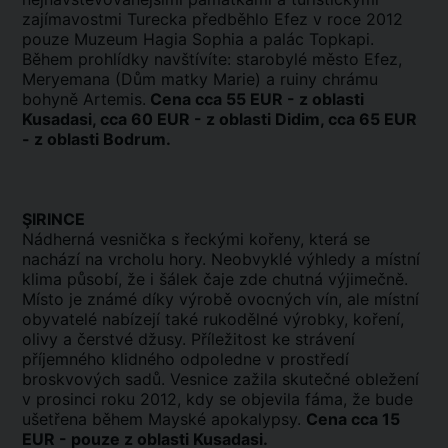
zajímavostmi Turecka předběhlo Efez v roce 2012
pouze Muzeum Hagia Sophia a palác Topkapi.
Během prohlídky navštívíte: starobylé město Efez,
Meryemana (Dům matky Marie) a ruiny chrámu
bohyně Artemis.
Cena cca 55 EUR - z oblasti
Kusadasi, cca 60 EUR - z oblasti Didim, cca 65 EUR
- z oblasti Bodrum.
Ş
IRINCE
Nádherná vesnička s řeckými kořeny, která se
nachází na vrcholu hory. Neobvyklé výhledy a místní
klima působí, že i šálek čaje zde chutná výjimečně.
Místo je známé díky výrobě ovocných vín, ale místní
obyvatelé nabízejí také rukodělné výrobky, koření,
olivy a čerstvé džusy. Příležitost ke strávení
příjemného klidného odpoledne v prostředí
broskvových sadů. Vesnice zažila skutečné obležení
v prosinci roku 2012, kdy se objevila fáma, že bude
ušetřena během Mayské apokalypsy.
Cena cca 15
EUR - pouze z oblasti Kus
adasi.