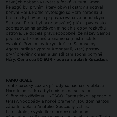
dávných dobách vzkvétala řecká kultura. Kmen
Pelazgů byl prvním, který obýval ostrov a uctíval
bohyni Héru. Podle mytologie se Hera narodila u
břehu řeky Imvras a je považována za ochránkyni
Samosu. Proto byl také posvátný pták - páv často
zobrazován na antických mincích z doby rozkvětu
ostrova. Je docela pravděpodobné, že název Samos
pochází od Féničanů a znamená „místo někde
vysoko“. Prvním mytickým králem Samosu byl
Ageos, hrdina výpravy Argonautů, který postavil
první dřevěný chrám a umístil tam sochu bohyně
Héry.
Cena cca 50 EUR - pouze z oblasti Kusadasi.
PAMUKKALE
Tento turecký zázrak přírody se nachází v oblasti
Národního parku a byl umístěn na seznamu
Světového dědictví UNESCO. Fantastické vápencové
terasy, vodopády a horké prameny jsou dominantou
západní oblastí Anatolie. Současný vzhled
Pamukkale je výsledkem procesu ukládání
vápenatých solí vysrážených z minerální vody. Tento