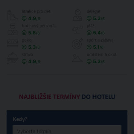
atrakce pro děti
delegát
4.9
5.3
/6
/6
hotelový personál
pláž
5.8
5.4
/6
/6
pokoj
sport a zábava
5.3
5.1
/6
/6
strava
umístění a okolí
4.9
5.3
/6
/6
NAJBLIŽŠIE TERMÍNY
DO HOTELU
Kedy?