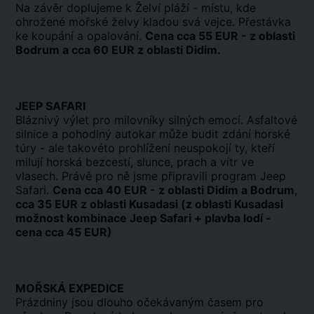
Na závěr doplujeme k Želví pláží - místu, kde
ohrožené mořské želvy kladou svá vejce. Přestávka
ke koupání a opalování.
Cena cca 55 EUR - z oblasti
Bodrum a cca 60 EUR z oblasti Didim.
JEEP SAFARI
Bláznivý výlet pro milovníky silných emocí. Asfaltové
silnice a pohodlný autokar může budit zdání horské
túry - ale takovéto prohlížení neuspokojí ty, kteří
milují horská bezcestí, slunce, prach a vítr ve
vlasech. Právě pro ně jsme připravili program Jeep
Safari.
Cena cca 40 EUR - z oblasti Didim a Bodrum,
cca 35 EUR z oblasti Kusadasi (z oblasti Kusadasi
možnost kombinace Jeep Safari + plavba lodí -
cena cca 45 EUR)
MOŘSKÁ EXPEDICE
Prázdniny jsou dlouho očekávaným časem pro