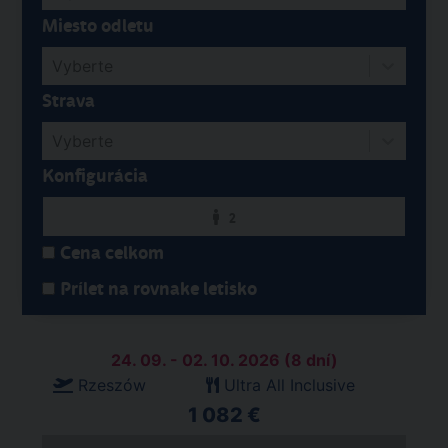
Miesto odletu
Vyberte
Strava
Vyberte
Konfigurácia
2
Cena celkom
Prílet na rovnake letisko
24. 09. - 02. 10. 2026 (8 dní)
Rzeszów
Ultra All Inclusive
1 082 €