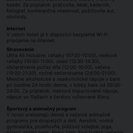
bazén. Za poplatok: práčovňa, lekár, kaderník,
fotograf, konferenčná miestnosť, požičovňa áut,
obchody.
Internet
V celom hoteli je k dispozícii bezplatné Wi-Fi
pripojenie na internet.
Stravovanie
Ultra All Inclusive: raňajky (07:00-10:00), neskoré
raňajky (10:00-11:00), obed (12:30-14:30),
občerstvenie počas dňa (12:00-16:00), večera
(19:00-21:30), nočné občerstvenie (24:00-01:00).
Miestne alkoholické a nealkoholické nápoje v bare
pri bazéne 24 hodín denne, v lobby bare od 09:00-
24:00. Za príplatok: niektoré importované nápoje,
nápoje vo fľašiach a čerstvo vylisované šťavy.
Športový a animačný program
V hoteli prebiehajú denné a večerné animačné
programy pre dospelých a deti. Aerobik, vodná
gymnastika, posilňovňa, plážový volejbal, joga,
biliard, stolný tenis, šípky, kino, živá hudba, večerné