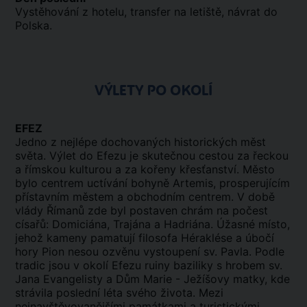
Vystěhování z hotelu, transfer na letiště, návrat do
Polska.
VÝLETY PO OKOLÍ
EFEZ
Jedno z nejlépe dochovaných historických měst
světa. Výlet do Efezu je skutečnou cestou za řeckou
a římskou kulturou a za kořeny křesťanství. Město
bylo centrem uctívání bohyně Artemis, prosperujícím
přístavním městem a obchodním centrem. V době
vlády Římanů zde byl postaven chrám na počest
císařů: Domiciána, Trajána a Hadriána. Úžasné místo,
jehož kameny pamatují filosofa Héraklése a úbočí
hory Pion nesou ozvěnu vystoupení sv. Pavla. Podle
tradic jsou v okolí Efezu ruiny baziliky s hrobem sv.
Jana Evangelisty a Dům Marie - Ježíšovy matky, kde
strávila poslední léta svého života. Mezi
nejnavštěvovanějšími památkami a turistickými