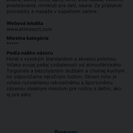
predstavenia, miniklub pre deti, sauna. Za príplatok:
procedúry a masáže v kúpeľnom centre.
Webová lokalita
www.arinresort.com
Miestna kategória
*****
Podľa nášho názoru
Hotel s vysokým štandardom a skvelou polohou.
Vďaka svojej pešej vzdialenosti od atmosférického
Turgutreis a bezchybným službám a chutnej kuchyni
ho odporúčame náročným ľuďom. Okrem toho je
vďaka rozsiahlemu rekreačnému a športovému
zázemiu ideálnym miestom pre rodiny s deťmi, ako
aj pre páry.
Program: