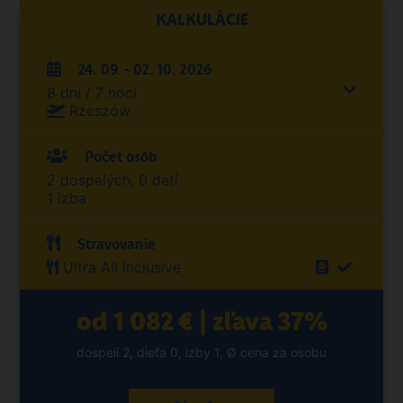
KALKULÁCIE
24. 09. - 02. 10. 2026
8 dní / 7 nocí
Rzeszów
Počet osôb
2 dospelých, 0 detí
1 izba
Stravovanie
Ultra All Inclusive
od 1 082 € | zľava 37%
dospelí 2, dieťa 0, izby 1, Ø cena za osobu