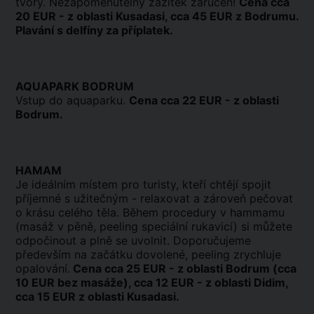
tvory. Nezapomenutelný zážitek zaručen!
Cena cca
20 EUR - z oblasti Kusadasi, cca 45 EUR z Bodrumu.
Plavání s delfíny za příplatek.
AQUAPARK BODRUM
Vstup do aquaparku.
Cena cca 22 EUR - z oblasti
Bodrum.
HAMAM
Je ideálním místem pro turisty, kteří chtějí spojit
příjemné s užitečným - relaxovat a zároveň pečovat
o krásu celého těla. Během procedury v hammamu
(masáž v pěně, peeling speciální rukavicí) si můžete
odpočinout a plně se uvolnit. Doporučujeme
především na začátku dovolené, peeling zrychluje
opalování.
Cena cca 25 EUR - z oblasti Bodrum (cca
10 EUR bez masáže), cca 12 EUR - z oblasti Didim,
cca 15 EUR z oblasti Kusadasi.