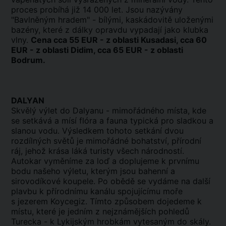
proces probíhá již 14 000 let. Jsou nazývány
"Bavlněným hradem" - bílými, kaskádovitě uloženými
bazény, které z dálky opravdu vypadají jako klubka
vlny.
Cena cca 55 EUR - z oblasti Kusadasi, cca 60
EUR - z oblasti Didim, cca 65 EUR - z oblasti
Bodrum.
DALYAN
Skvělý výlet do Dalyanu - mimořádného místa, kde
se setkává a mísí flóra a fauna typická pro sladkou a
slanou vodu. Výsledkem tohoto setkání dvou
rozdílných světů je mimořádné bohatství, přírodní
ráj, jehož krása láká turisty všech národností.
Autokar vyměníme za loď a doplujeme k prvnímu
bodu našeho výletu, kterým jsou bahenní a
sirovodíkové koupele. Po obědě se vydáme na další
plavbu k přírodnímu kanálu spojujícímu moře
s jezerem Koycegiz. Tímto způsobem dojedeme k
místu, které je jedním z nejznámějších pohledů
Turecka - k Lykijským hrobkám vytesaným do skály.