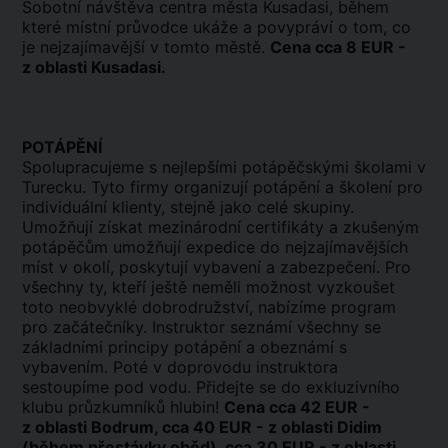
Sobotní návštěva centra města Kusadasi, během
které místní průvodce ukáže a povypráví o tom, co
je nejzajímavější v tomto městě.
Cena cca 8 EUR -
z oblasti Kusadasi.
POTÁPĚNÍ
Spolupracujeme s nejlepšími potápěčskými školami v
Turecku. Tyto firmy organizují potápění a školení pro
individuální klienty, stejně jako celé skupiny.
Umožňují získat mezinárodní certifikáty a zkušeným
potápěčům umožňují expedice do nejzajímavějších
míst v okolí, poskytují vybavení a zabezpečení. Pro
všechny ty, kteří ještě neměli možnost vyzkoušet
toto neobvyklé dobrodružství, nabízíme program
pro začátečníky. Instruktor seznámí všechny se
základními principy potápění a obeznámí s
vybavením. Poté v doprovodu instruktora
sestoupíme pod vodu. Přidejte se do exkluzivního
klubu průzkumníků hlubin!
Cena cca 42 EUR -
z oblasti Bodrum, cca 40 EUR - z oblasti Didim
(během přestávky oběd), cca 30 EUR - z oblasti