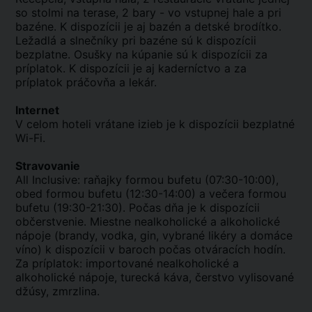
so stolmi na terase, 2 bary - vo vstupnej hale a pri
bazéne. K dispozícii je aj bazén a detské brodítko.
Ležadlá a slnečníky pri bazéne sú k dispozícii
bezplatne. Osušky na kúpanie sú k dispozícii za
príplatok. K dispozícii je aj kaderníctvo a za
príplatok práčovňa a lekár.
Internet
V celom hoteli vrátane izieb je k dispozícii bezplatné
Wi-Fi.
Stravovanie
All Inclusive: raňajky formou bufetu (07:30-10:00),
obed formou bufetu (12:30-14:00) a večera formou
bufetu (19:30-21:30). Počas dňa je k dispozícii
občerstvenie. Miestne nealkoholické a alkoholické
nápoje (brandy, vodka, gin, vybrané likéry a domáce
víno) k dispozícii v baroch počas otváracích hodín.
Za príplatok: importované nealkoholické a
alkoholické nápoje, turecká káva, čerstvo vylisované
džúsy, zmrzlina.