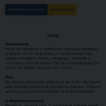
KALKULÁCIE
INFORMÁCIE O ZÁJAZDE
Hotel
Umiestnenie
Hotel sa nachádza v turistickom letovisku Kusadasi,
približne 1,7 km od prístavu, v centre mesta, kde
nájdete množstvo barov, reštaurácií, diskoték a
obchodov. Antické mesto Efez je vzdialené približne
15 km. Na letisko Bodrum cca 119 km.
Pláž
Na verejnú piesočnatú pláž sú to asi 2 km. Na Zelenú
pláž premáva bezplatná kyvadlová doprava. Plážový
servis je za príplatok približne 10 EUR/osoba/deň.
K dispozícii pre hostí
Recepcia, vstupná hala, 2 reštaurácie vrátane jednej