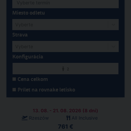
Miesto odletu
Vyberte
Strava
Vyberte
Konfigurácia
2
Cena celkom
Prílet na rovnake letisko
13. 08. - 21. 08. 2026 (8 dní)
Rzeszów
All Inclusive
761 €