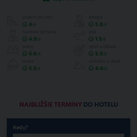
atrakce pro děti
delegát
4
5.8
/6
/6
hotelový personál
pláž
4.9
1.5
/6
/6
pokoj
sport a zábava
5.6
5.5
/6
/6
strava
umístění a okolí
5.5
4.6
/6
/6
NAJBLIŽŠIE TERMÍNY
DO HOTELU
Kedy?