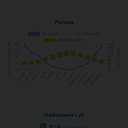
Počasie
Hodnotenie r.pl
5.2
/6
(
5
hodnocení)