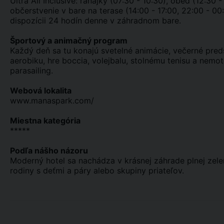
Ultra All Inclusive: raňajky (07:30 - 10:30), obed (12:30 
občerstvenie v bare na terase (14:00 - 17:00, 22:00 - 00:
dispozícii 24 hodín denne v záhradnom bare.
Športový a animačný program
Každý deň sa tu konajú svetelné animácie, večerné pred
aerobiku, hre boccia, volejbalu, stolnému tenisu a nem
parasailing.
Webová lokalita
www.manaspark.com/
Miestna kategória
*****
Podľa nášho názoru
Moderný hotel sa nachádza v krásnej záhrade plnej zele
rodiny s deťmi a páry alebo skupiny priateľov.