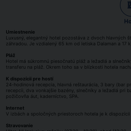
Ho
Umiestnenie
Luxusný, elegantný hotel pozostáva z dvoch hlavných
záhradou. Je vzdialený 65 km od letiska Dalaman a 17 k
Pláž
Hotel má súkromnú piesočnatú pláž a ležadlá a slnečníky
transferu na pláž. Okrem toho sa v blízkosti hotela nach
K dispozícii pre hostí
24-hodinová recepcia, hlavná reštaurácia, 3 bary (bar pr
recepcii, dva vonkajšie bazény, slnečníky a ležadlá pri 
požičovňa áut, kaderníctvo, SPA.
Internet
V izbách a spoločných priestoroch hotela je k dispozícii 
Stravovanie