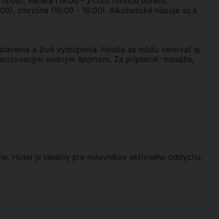
- 14:00), večera (19:00 - 21:00) formou bufetu,
00), zmrzlina (15:00 - 16:00). Alkoholické nápoje sú k
stavenia a živé vystúpenia. Hostia sa môžu venovať aj
otorizovaným vodným športom. Za príplatok: masáže,
ne. Hotel je ideálny pre milovníkov aktívneho oddychu,