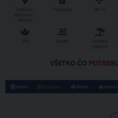
Turecko -
Pobytové
Wi-Fi
Marmaris -
Fethiye
SPA
Bazén
Lehátka
zdarma
VŠETKO ČO
POTREBU
Hotel
Program
Mapa
Naše 