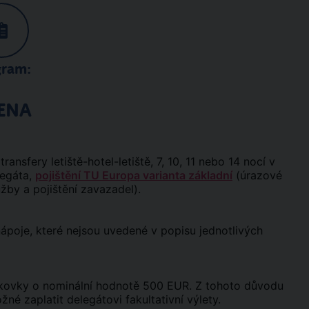
gram:
ENA
transfery letiště-hotel-letiště, 7, 10, 11 nebo 14 nocí v
legáta,
pojištění TU Europa varianta základní
(úrazové
užby a pojištění zavazadel).
 nápoje, které nejsou uvedené v popisu jednotlivých
nkovky o nominální hodnotě 500 EUR. Z tohoto důvodu
é zaplatit delegátovi fakultativní výlety.