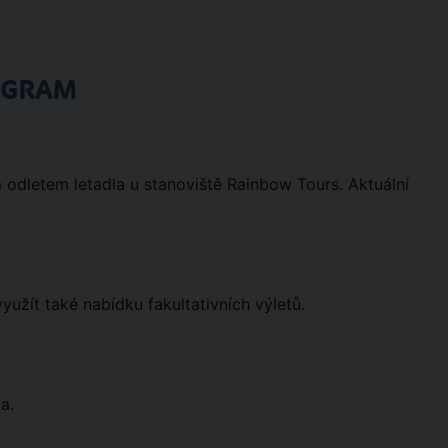
OGRAM
m odletem letadla u stanoviště Rainbow Tours. Aktuální
užít také nabídku fakultativních výletů.
a.