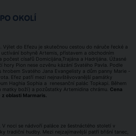
 PO OKOLÍ
. Výlet do Efezu je skutečnou cestou do náruče řecké a
m uctívání bohyně Artemis, přístavem a obchodním
 počest císařů Domicijána,Trajána a Hadrijána. Úžasné
čí hory Pion nese ozvěnu kázání Svatého Pavla. Podle
ky s hrobem Svatého Jana Evangelisty a dům panny Marie -
vota. Efez patří mezi nejnavštěvovanější památky
eum Haghia Sophia a renesanční palác Topkapi. Během
m matky boží) a pozůstatky Artemidina chrámu.
Cena
 z oblasti Marmaris.
V noci se nádvoří paláce ze šestnáctého století v
y tradiční hudby. Mezi nejzajímavější patří břišní tanec,