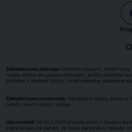
Pro
C
Základní cena zahrnuje:
leteckou dopravu, letištní taxy, 
hotelu, stravu dle popisu ubytování, služby polského de
pojištění a léčebné výlohy, trvalé následky, asistenční sl
Základní cena nezahrnuje:
fakultativní výlety, stravu a
hotelů, ostatní osobní výdaje.
Upozornění!
Od 26.4.2019 přestaly platit v Turecku ba
mějte prosím na paměti, že touto bankovkou nebude možn