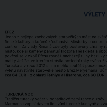
VÝLETY
EFEZ
Jedno z nejlépe zachovalých starověkých měst na světě
římské kultury a kořenů křesťanství. Město bylo centre
centrem. Za vlády Římanů zde byly postaveny chrámy na
místo, kde si kameny pamatují filozofa Hérakleita a úbo
pověsti se v okolí Efesu rovněž nacházejí ruiny bazili
matky Ježíše, ve kterém strávila poslední roky svého ži
Turecka a v roce 2012 s ním mohlo soutěžit pouze muz
výletu navštívíte starověké město Efez,Meryemana (dů
cca 64 EUR - z oblasti Fethiye a Hisaronu, cca 60 EUR -
TURECKÁ NOC
Tradiční turecký večer v pohádkové zemi tance a zpěvu. 
Marmarisu zaplní davem lidí, vůní turecké kuchyně a zvuk