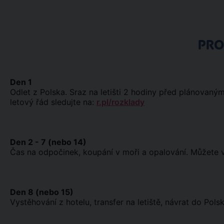
PR
Den 1
Odlet z Polska. Sraz na letišti 2 hodiny před plánovaný
letový řád sledujte na:
r.pl/rozklady
Den 2 - 7 (nebo 14)
Čas na odpočinek, koupání v moři a opalování. Můžete vy
Den 8 (nebo 15)
Vystěhování z hotelu, transfer na letiště, návrat do Polsk