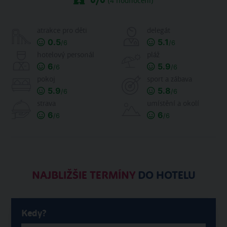
6
/6
(
4
hodnocení)
atrakce pro děti
delegát
0.5
5.1
/6
/6
hotelový personál
pláž
6
5.9
/6
/6
pokoj
sport a zábava
5.9
5.8
/6
/6
strava
umístění a okolí
6
6
/6
/6
NAJBLIŽŠIE TERMÍNY
DO HOTELU
Kedy?