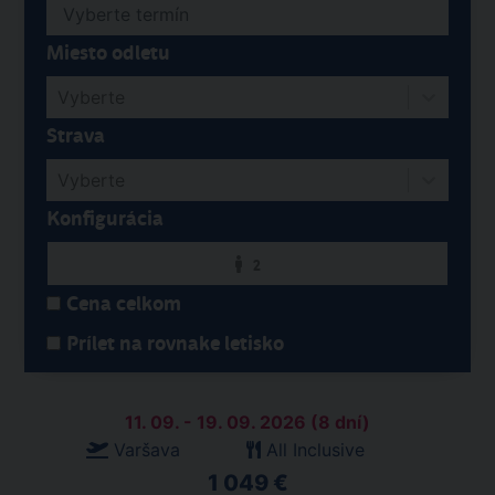
Miesto odletu
Vyberte
Strava
Vyberte
Konfigurácia
2
Cena celkom
Prílet na rovnake letisko
11. 09. - 19. 09. 2026 (8 dní)
Varšava
All Inclusive
1 049 €