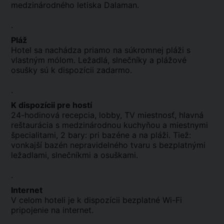
medzinárodného letiska Dalaman.
.
Pláž
Hotel sa nachádza priamo na súkromnej pláži s
vlastným mólom. Ležadlá, slnečníky a plážové
osušky sú k dispozícii zadarmo.
.
K dispozícii pre hostí
24-hodinová recepcia, lobby, TV miestnosť, hlavná
reštaurácia s medzinárodnou kuchyňou a miestnymi
špecialitami, 2 bary: pri bazéne a na pláži. Tiež:
vonkajší bazén nepravidelného tvaru s bezplatnými
ležadlami, slnečníkmi a osuškami.
.
Internet
V celom hoteli je k dispozícii bezplatné Wi-Fi
pripojenie na internet.