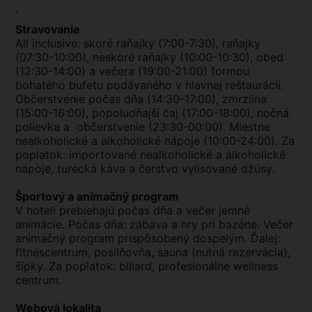
.
Stravovanie
All inclusive: skoré raňajky (7:00-7:30), raňajky
(07:30-10:00), neskoré raňajky (10:00-10:30), obed
(12:30-14:00) a večera (19:00-21:00) formou
bohatého bufetu podávaného v hlavnej reštaurácii.
Občerstvenie počas dňa (14:30-17:00), zmrzlina
(15:00-16:00), popoludňajší čaj (17:00-18:00), nočná
polievka a občerstvenie (23:30-00:00). Miestne
nealkoholické a alkoholické nápoje (10:00-24:00). Za
poplatok: importované nealkoholické a alkoholické
nápoje, turecká káva a čerstvo vylisované džúsy.
Športový a animačný program
V hoteli prebiehajú počas dňa a večer jemné
animácie. Počas dňa: zábava a hry pri bazéne. Večer
animačný program prispôsobený dospelým. Ďalej:
fitnescentrum, posilňovňa, sauna (nutná rezervácia),
šípky. Za poplatok: biliard, profesionálne wellness
centrum.
Webová lokalita