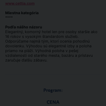
www.cettia.com
Miestna kategória
****
Podľa nášho názoru
Elegantný, komorný hotel len pre osoby staršie ako
16 rokov s vysokým štandardom služieb.
Odporúčame najmä tým, ktorí ocenia pohodlnú
dovolenku. Výhodou sú elegantné izby a poloha
priamo na pláži. Výhodná poloha v pešej
vzdialenosti od starého mesta, bazáru a prístavu
zaručuje ďalšiu zábavu.
Program:
CENA