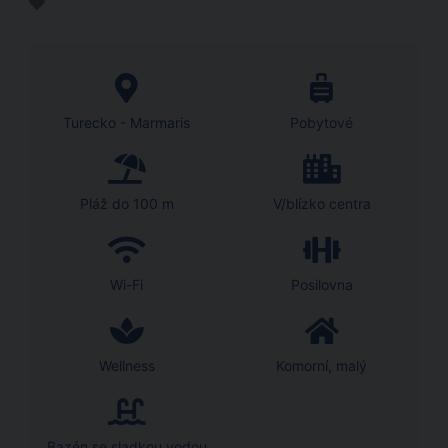
Turecko - Marmaris
Pobytové
Pláž do 100 m
V/blízko centra
Wi-Fi
Posilovna
Wellness
Komorní, malý
Bazén se sladkou vodou