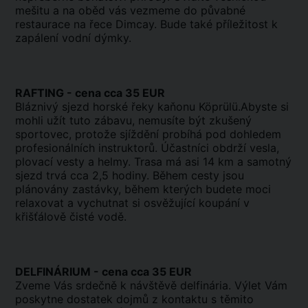
mešitu a na oběd vás vezmeme do půvabné
restaurace na řece Dimcay. Bude také příležitost k
zapálení vodní dýmky.
RAFTING - cena cca 35 EUR
Bláznivý sjezd horské řeky kaňonu Köprülü.Abyste si
mohli užít tuto zábavu, nemusíte být zkušený
sportovec, protože sjíždění probíhá pod dohledem
profesionálních instruktorů. Účastníci obdrží vesla,
plovací vesty a helmy. Trasa má asi 14 km a samotný
sjezd trvá cca 2,5 hodiny. Během cesty jsou
plánovány zastávky, během kterých budete moci
relaxovat a vychutnat si osvěžující koupání v
křišťálově čisté vodě.
DELFINÁRIUM - cena cca 35 EUR
Zveme Vás srdečně k návštěvě delfinária. Výlet Vám
poskytne dostatek dojmů z kontaktu s těmito