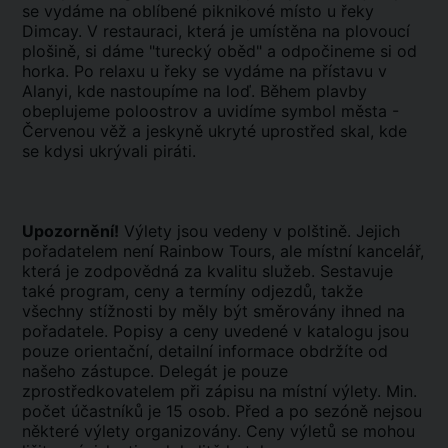
se vydáme na oblíbené piknikové místo u řeky
Dimcay. V restauraci, která je umístěna na plovoucí
plošině, si dáme "turecký oběd" a odpočineme si od
horka. Po relaxu u řeky se vydáme na přístavu v
Alanyi, kde nastoupíme na loď. Během plavby
obeplujeme poloostrov a uvidíme symbol města -
Červenou věž a jeskyně ukryté uprostřed skal, kde
se kdysi ukrývali piráti.
Upozornění!
Výlety jsou vedeny v polštině. Jejich
pořadatelem není Rainbow Tours, ale místní kancelář,
která je zodpovědná za kvalitu služeb. Sestavuje
také program, ceny a termíny odjezdů, takže
všechny stížnosti by měly být směrovány ihned na
pořadatele. Popisy a ceny uvedené v katalogu jsou
pouze orientační, detailní informace obdržíte od
našeho zástupce. Delegát je pouze
zprostředkovatelem při zápisu na místní výlety. Min.
počet účastníků je 15 osob. Před a po sezóně nejsou
některé výlety organizovány. Ceny výletů se mohou