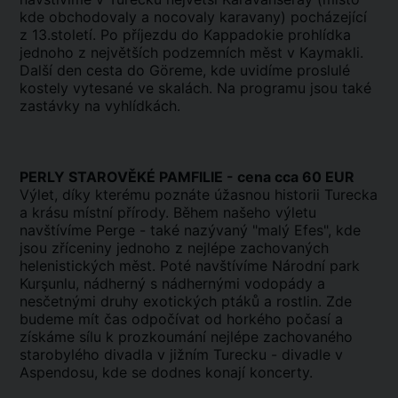
kde obchodovaly a nocovaly karavany) pocházející
z 13.století. Po příjezdu do Kappadokie prohlídka
jednoho z největších podzemních měst v Kaymakli.
Další den cesta do Göreme, kde uvidíme proslulé
kostely vytesané ve skalách. Na programu jsou také
zastávky na vyhlídkách.
PERLY STAROVĚKÉ PAMFILIE - cena cca 60 EUR
Výlet, díky kterému poznáte úžasnou historii Turecka
a krásu místní přírody. Během našeho výletu
navštívíme Perge - také nazývaný "malý Efes", kde
jsou zříceniny jednoho z nejlépe zachovaných
helenistických měst. Poté navštívíme Národní park
Kurşunlu, nádherný s nádhernými vodopády a
nesčetnými druhy exotických ptáků a rostlin. Zde
budeme mít čas odpočívat od horkého počasí a
získáme sílu k prozkoumání nejlépe zachovaného
starobylého divadla v jižním Turecku - divadle v
Aspendosu, kde se dodnes konají koncerty.