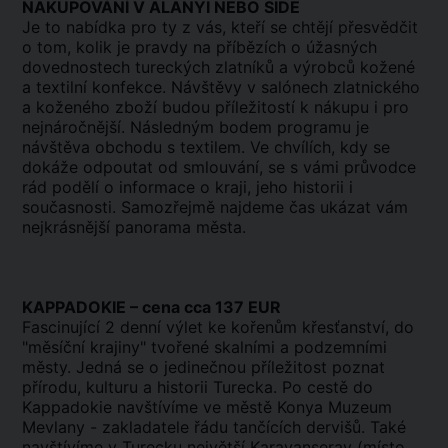
NAKUPOVÁNÍ V ALANYI NEBO SIDE
Je to nabídka pro ty z vás, kteří se chtějí přesvědčit
o tom, kolik je pravdy na příbězích o úžasných
dovednostech tureckých zlatníků a výrobců kožené
a textilní konfekce. Návštěvy v salónech zlatnického
a koženého zboží budou příležitostí k nákupu i pro
nejnáročnější. Následným bodem programu je
návštěva obchodu s textilem. Ve chvílích, kdy se
dokáže odpoutat od smlouvání, se s vámi průvodce
rád podělí o informace o kraji, jeho historii i
současnosti. Samozřejmě najdeme čas ukázat vám
nejkrásnější panorama města.
KAPPADOKIE – cena cca 137 EUR
Fascinující 2 denní výlet ke kořenům křesťanství, do
"měsíční krajiny" tvořené skalními a podzemními
městy. Jedná se o jedinečnou příležitost poznat
přírodu, kulturu a historii Turecka. Po cestě do
Kappadokie navštívíme ve městě Konya Muzeum
Mevlany - zakladatele řádu tančících dervišů. Také
navštívíme v Turecku největší Karavanseray (místo