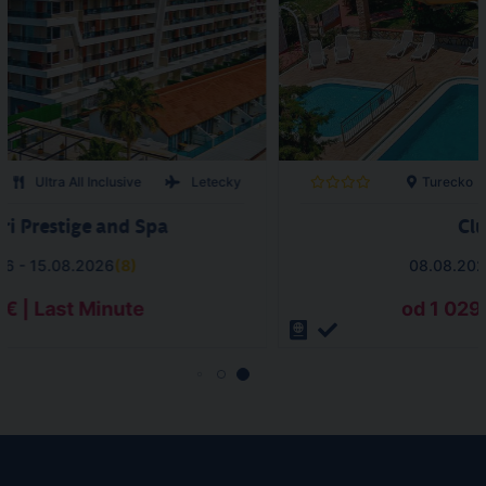
Ultra All Inclusive
Letecky
Turecko
ri Prestige and Spa
Clu
26 - 15.08.2026
(
8
)
08.08.202
 € | Last Minute
od 1 029 