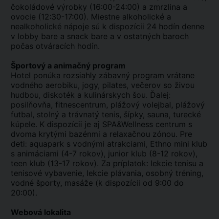
čokoládové výrobky (16:00-24:00) a zmrzlina a
ovocie (12:30-17:00). Miestne alkoholické a
nealkoholické nápoje sú k dispozícii 24 hodín denne
v lobby bare a snack bare a v ostatných baroch
počas otváracích hodín.
Športový a animačný program
Hotel ponúka rozsiahly zábavný program vrátane
vodného aerobiku, jogy, pilates, večerov so živou
hudbou, diskoték a kulinárskych šou. Ďalej:
posilňovňa, fitnescentrum, plážový volejbal, plážový
futbal, stolný a trávnatý tenis, šípky, sauna, turecké
kúpele. K dispozícii je aj SPA&Wellness centrum s
dvoma krytými bazénmi a relaxačnou zónou. Pre
deti: aquapark s vodnými atrakciami, Ethno mini klub
s animáciami (4-7 rokov), junior klub (8-12 rokov),
teen klub (13-17 rokov). Za príplatok: lekcie tenisu a
tenisové vybavenie, lekcie plávania, osobný tréning,
vodné športy, masáže (k dispozícii od 9:00 do
20:00).
Webová lokalita