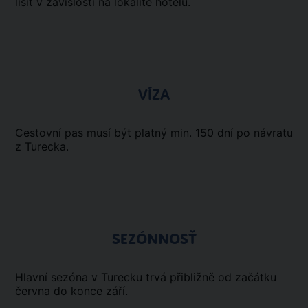
lišit v závislosti na lokalitě hotelu.
VÍZA
Cestovní pas musí být platný min. 150 dní po návratu
z Turecka.
SEZÓNNOSŤ
Hlavní sezóna v Turecku trvá přibližně od začátku
června do konce září.