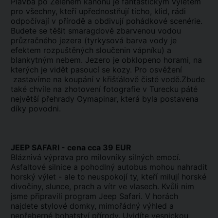
Plavba po Zeleném kaňonu je fantastickým výletem
pro všechny, kteří upřednostňují ticho, klid, rádi
odpočívají v přírodě a obdivují pohádkové scenérie.
Budete se těšit smaragdově zbarvenou vodou
průzračného jezera (tyrkysová barva vody je
efektem rozpuštěných sloučenin vápníku) a
blankytným nebem. Jezero je obklopeno horami, na
kterých je vidět pasoucí se kozy. Pro osvěžení
zastavíme na koupání v křišťálově čisté vodě.Zbude
také chvíle na zhotovení fotografie v Turecku páté
největší přehrady Oymapinar, která byla postavena
díky povodni.
JEEP SAFARI - cena cca 39 EUR
Bláznivá výprava pro milovníky silných emocí.
Asfaltové silnice a pohodlný autobus mohou nahradit
horský výlet - ale to neuspokojí ty, kteří milují horské
divočiny, slunce, prach a vítr ve vlasech. Kvůli nim
jsme připravili program Jeep Safari. V horách
najdete stylové domky, mimořádný výhled a
nepřeberné bohatství přírody. Uvidíte vesnickou