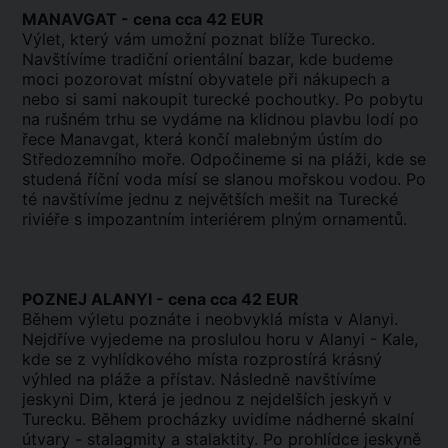
MANAVGAT - cena cca 42 EUR
Výlet, který vám umožní poznat blíže Turecko.
Navštívíme tradiční orientální bazar, kde budeme
moci pozorovat místní obyvatele při nákupech a
nebo si sami nakoupit turecké pochoutky. Po pobytu
na rušném trhu se vydáme na klidnou plavbu lodí po
řece Manavgat, která končí malebným ústím do
Středozemního moře. Odpočineme si na pláži, kde se
studená říční voda mísí se slanou mořskou vodou. Po
té navštívíme jednu z největších mešit na Turecké
riviéře s impozantním interiérem plným ornamentů.
POZNEJ ALANYI - cena cca 42 EUR
Během výletu poznáte i neobvyklá místa v Alanyi.
Nejdříve vyjedeme na proslulou horu v Alanyi - Kale,
kde se z vyhlídkového místa rozprostírá krásný
výhled na pláže a přístav. Následně navštívíme
jeskyni Dim, která je jednou z nejdelších jeskyň v
Turecku. Během procházky uvidíme nádherné skalní
útvary - stalagmity a stalaktity. Po prohlídce jeskyně