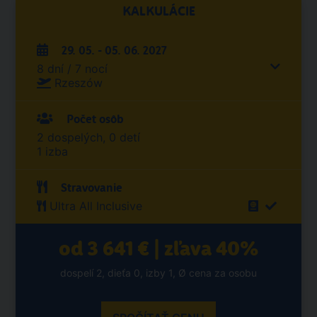
KALKULÁCIE
29. 05. - 05. 06. 2027
8 dní / 7 nocí
Rzeszów
Počet osôb
2 dospelých, 0 detí
1 izba
Stravovanie
Ultra All Inclusive
od 3 641 € | zľava 40%
dospelí 2, dieťa 0, izby 1, Ø cena za osobu