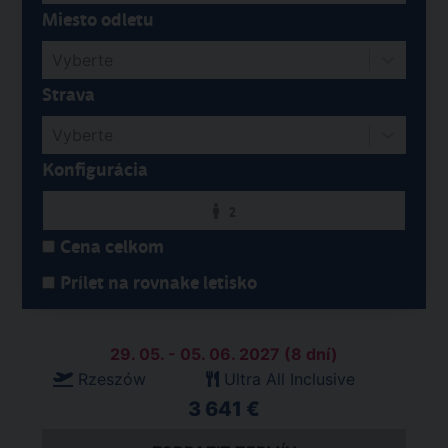
Miesto odletu
Vyberte
Strava
Vyberte
Konfigurácia
2
Cena celkom
Prílet na rovnake letisko
29. 05. - 05. 06. 2027 (8 dní)
Rzeszów
Ultra All Inclusive
3 641 €