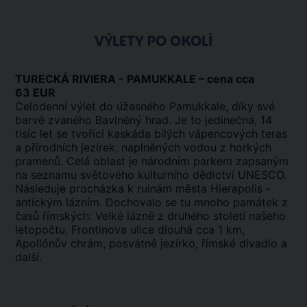
VÝLETY PO OKOLÍ
TURECKÁ RIVIERA - PAMUKKALE – cena cca
63 EUR
Celodenní výlet do úžasného Pamukkale, díky své
barvě zvaného Bavlněný hrad. Je to jedinečná, 14
tisíc let se tvořící kaskáda bílých vápencových teras
a přírodních jezírek, naplněných vodou z horkých
pramenů. Celá oblast je národním parkem zapsaným
na seznamu světového kulturního dědictví UNESCO.
Následuje procházka k ruinám města Hierapolis -
antickým lázním. Dochovalo se tu mnoho památek z
časů římských: Velké lázně z druhého století našeho
letopočtu, Frontinova ulice dlouhá cca 1 km,
Apollónův chrám, posvátné jezírko, římské divadlo a
další.