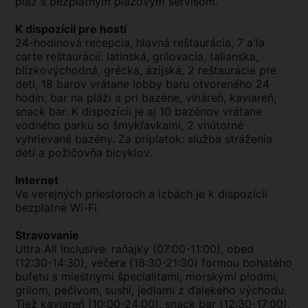
pláž s bezplatným plážovým servisom.
K dispozícii pre hostí
24-hodinová recepcia, hlavná reštaurácia, 7 a'la
carte reštaurácií: latinská, grilovacia, talianska,
blízkovýchodná, grécka, ázijská, 2 reštaurácie pre
deti, 18 barov vrátane lobby baru otvoreného 24
hodín, bar na pláži a pri bazéne, vináreň, kaviareň,
snack bar. K dispozícii je aj 10 bazénov vrátane
vodného parku so šmykľavkami, 2 vnútorné
vyhrievané bazény. Za príplatok: služba stráženia
detí a požičovňa bicyklov.
Internet
Ve verejných priestoroch a izbách je k dispozícii
bezplatné Wi-Fi.
Stravovanie
Ultra All Inclusive: raňajky (07:00-11:00), obed
(12:30-14:30), večera (18:30-21:30) formou bohatého
bufetu s miestnymi špecialitami, morskými plodmi,
grilom, pečivom, sushi, jedlami z ďalekého východu.
Tiež kaviareň (10:00-24:00), snack bar (12:30-17:00),