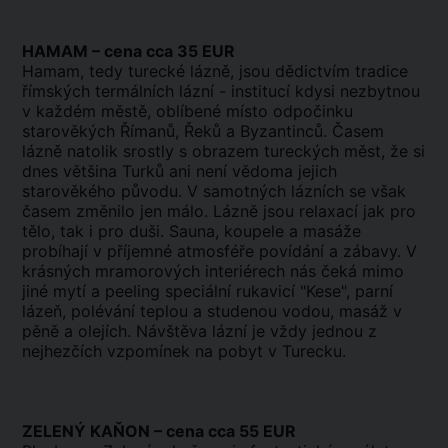
HAMAM – cena cca 35 EUR
Hamam, tedy turecké lázně, jsou dědictvím tradice
římských termálních lázní - institucí kdysi nezbytnou
v každém městě, oblíbené místo odpočinku
starověkých Římanů, Řeků a Byzantinců. Časem
lázně natolik srostly s obrazem tureckých měst, že si
dnes většina Turků ani není vědoma jejich
starověkého původu. V samotných lázních se však
časem změnilo jen málo. Lázně jsou relaxací jak pro
tělo, tak i pro duši. Sauna, koupele a masáže
probíhají v příjemné atmosféře povídání a zábavy. V
krásných mramorových interiérech nás čeká mimo
jiné mytí a peeling speciální rukavicí "Kese", parní
lázeň, polévání teplou a studenou vodou, masáž v
pěně a olejích. Návštěva lázní je vždy jednou z
nejhezčích vzpomínek na pobyt v Turecku.
ZELENÝ KAŇON – cena cca 55 EUR