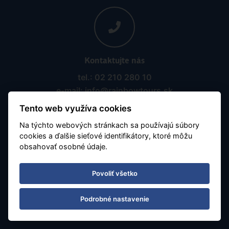
Kontaktujte nás
tel.: 02 210 280 10
e-mail: info@rainbowtours.sk
Tento web využíva cookies
Na týchto webových stránkach sa používajú súbory
cookies a ďalšie sieťové identifikátory, ktoré môžu
obsahovať osobné údaje.
Povoliť všetko
Pobočka Ostrava
Nádražní 142/20
Podrobné nastavenie
702 00 Ostrava, Moravská Ostrava