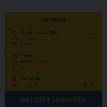
KALKULÁCIE
12. 08. - 20. 08. 2026
8 dní / 7 nocí
Vroclav
Počet osôb
2 dospelých, 0 detí
1 izba
Stravovanie
All Inclusive
od 1 072 € | zľava 20%