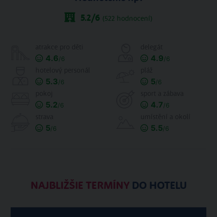
5.2
/6
(
522
hodnocení)
atrakce pro děti
delegát
4.6
4.9
/6
/6
hotelový personál
pláž
5.3
5
/6
/6
pokoj
sport a zábava
5.2
4.7
/6
/6
strava
umístění a okolí
5
5.5
/6
/6
NAJBLIŽŠIE TERMÍNY
DO HOTELU