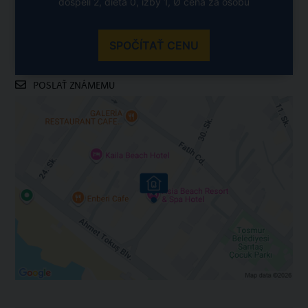
dospelí 2, dieťa 0, izby 1, Ø cena za osobu
SPOČÍTAŤ CENU
POSLAŤ ZNÁMEMU