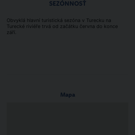
SEZÓNNOSŤ
Obvyklá hlavní turistická sezóna v Turecku na
Turecké riviéře trvá od začátku června do konce
září.
Mapa