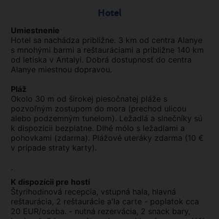
Hotel
Umiestnenie
Hotel sa nachádza približne. 3 km od centra Alanye
s mnohými barmi a reštauráciami a približne 140 km
od letiska v Antalyi. Dobrá dostupnosť do centra
Alanye miestnou dopravou.
Pláž
Okolo 30 m od širokej piesočnatej pláže s
pozvoľným zostupom do mora (prechod ulicou
alebo podzemným tunelom). Ležadlá a slnečníky sú
k dispozícii bezplatne. Dlhé mólo s ležadlami a
pohovkami (zdarma). Plážové uteráky zdarma (10 €
v prípade straty karty).
.
K dispozícii pre hostí
Štyrihodinová recepcia, vstupná hala, hlavná
reštaurácia, 2 reštaurácie a'la carte - poplatok cca
20 EUR/osoba. - nutná rezervácia, 2 snack bary,