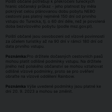
Polští občané potřebují k překročení tureckých
hranic občanský průkaz - jeho platnost by měla
pokrývat celou plánovanou dobu pobytu NEBO
cestovní pas platný nejméně 150 dní od prvního
vstupu do Turecka, tj. o 60 dní déle, než je povolená
doba bezvízového pobytu (podle msz.gov.pl).
Polští občané jsou osvobozeni od vízové povinnosti
za účelem turistiky až na 90 dní v rámci 180 dní od
data prvního vstupu.
Poznámka:
Pro držitele dočasných cestovních pasů
mohou platit odlišné podmínky vstupu. Na držitele
jiného než polského občanství se mohou vztahovat
odlišné vízové podmínky, proto se pro ověření
obraťte na vízové oddělení Rainbow.
Poznámka
Výše uvedené podmínky jsou platné ke
dni 20. 9. 2023 a mohou se změnit.