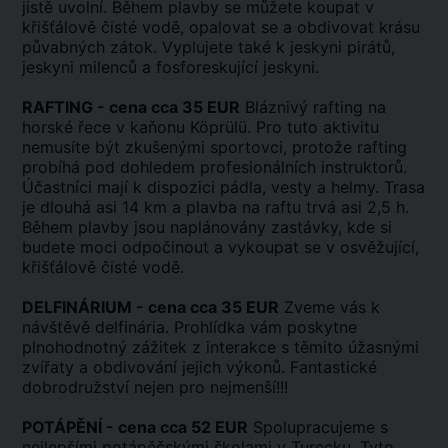
jistě uvolní. Během plavby se můžete koupat v
křišťálově čisté vodě, opalovat se a obdivovat krásu
půvabných zátok. Vyplujete také k jeskyni pirátů,
jeskyni milenců a fosforeskující jeskyni.
RAFTING - cena cca 35 EUR
Bláznivý rafting na
horské řece v kaňonu Köprülü. Pro tuto aktivitu
nemusíte být zkušenými sportovci, protože rafting
probíhá pod dohledem profesionálních instruktorů.
Účastníci mají k dispozici pádla, vesty a helmy. Trasa
je dlouhá asi 14 km a plavba na raftu trvá asi 2,5 h.
Během plavby jsou naplánovány zastávky, kde si
budete moci odpočinout a vykoupat se v osvěžující,
křišťálově čisté vodě.
DELFINÁRIUM - cena cca 35 EUR
Zveme vás k
návštěvě delfinária. Prohlídka vám poskytne
plnohodnotný zážitek z interakce s těmito úžasnými
zvířaty a obdivování jejich výkonů. Fantastické
dobrodružství nejen pro nejmenší!!!
POTÁPĚNÍ - cena cca 52 EUR
Spolupracujeme s
nejlepšími potápěčskými školami v Turecku. Tyto