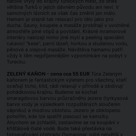
natolik vryly do krajiny tureckých měst, že dnes
většina Turků o jejich dávném původu ani neví. V
samotných lázních se však čas změnil jen málo.
Hamam je stejně tak relaxací pro tělo jako pro
ducha. Sauny, koupele a masáže probíhají v uvolněné
atmosféře plné vtipů a povídání. Krásné mramorové
interiéry nabízejí mimo jiné mytí a peeling speciální
rukavicí "kese", parní lázeň, horkou a studenou vodu,
pěnové a olejové masáže. Návštěva hamamu patří
vždy k těm nejpříjemnějším vzpomínkám na pobyt v
Turecku.
ZELENÝ KAŇON - cena cca 55 EUR
Túra Zeleným
kaňonem je fantastickým výletem pro všechny, kteří
oceňují ticho, klid, rádi relaxují v přírodě a obdivují
pohádkovou krajinu. Budeme se kochat
smaragdovou barvou průzračného jezera (tyrkysová
barva vody je výsledkem rozpuštěných sloučenin
vápníku) a modrou oblohou. Jezero je obklopeno
pohořím, kde lze spatřit pasoucí se kamzíky.
Abychom se zchladili, zastavíme se na koupání v
křišťálově čisté vodě. Bude také přestávka na
fotografování přehrady Oymapinar, páté největší v