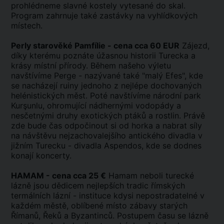
prohlédneme slavné kostely vytesané do skal.
Program zahrnuje také zastávky na vyhlídkových
místech.
Perly starověké Pamfílie - cena cca 60 EUR
Zájezd,
díky kterému poznáte úžasnou historii Turecka a
krásy místní přírody. Během našeho výletu
navštívíme Perge - nazývané také "malý Efes", kde
se nacházejí ruiny jednoho z nejlépe dochovaných
helénistických měst. Poté navštívíme národní park
Kurşunlu, ohromující nádhernými vodopády a
nesčetnými druhy exotických ptáků a rostlin. Právě
zde bude čas odpočinout si od horka a nabrat síly
na návštěvu nejzachovalejšího antického divadla v
jižním Turecku - divadla Aspendos, kde se dodnes
konají koncerty.
HAMAM - cena cca 25 €
Hamam neboli turecké
lázně jsou dědicem nejlepších tradic římských
termálních lázní - instituce kdysi nepostradatelné v
každém městě, oblíbené místo zábavy starých
Římanů, Řeků a Byzantinců. Postupem času se lázně