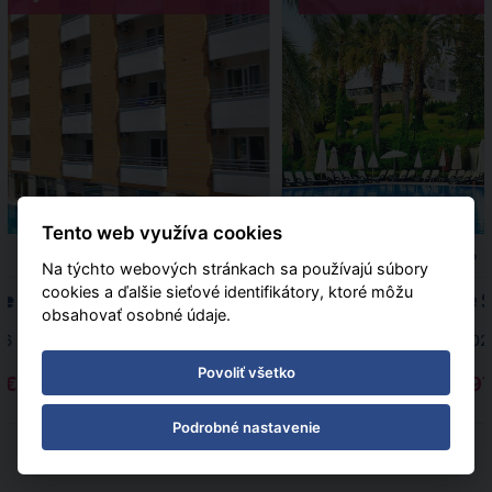
Tento web využíva cookies
polopenzia
Letecky
Turecko
Na týchto webových stránkach sa používajú súbory
cookies a ďalšie sieťové identifikátory, ktoré môžu
ye Kleopatra
Side 
obsahovať osobné údaje.
26 - 14.11.2026
(
8
)
07.11.202
Povoliť všetko
 € | zľava 44%
od 1 097
Podrobné nastavenie