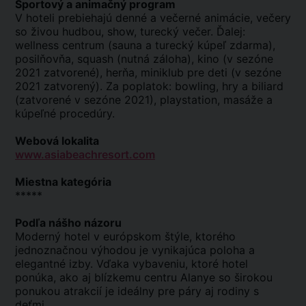
Športový a animačný program
V hoteli prebiehajú denné a večerné animácie, večery
so živou hudbou, show, turecký večer. Ďalej:
wellness centrum (sauna a turecký kúpeľ zdarma),
posilňovňa, squash (nutná záloha), kino (v sezóne
2021 zatvorené), herňa, miniklub pre deti (v sezóne
2021 zatvorený). Za poplatok: bowling, hry a biliard
(zatvorené v sezóne 2021), playstation, masáže a
kúpeľné procedúry.
Webová lokalita
www.asiabeachresort.com
Miestna kategória
*****
Podľa nášho názoru
Moderný hotel v európskom štýle, ktorého
jednoznačnou výhodou je vynikajúca poloha a
elegantné izby. Vďaka vybaveniu, ktoré hotel
ponúka, ako aj blízkemu centru Alanye so širokou
ponukou atrakcií je ideálny pre páry aj rodiny s
deťmi