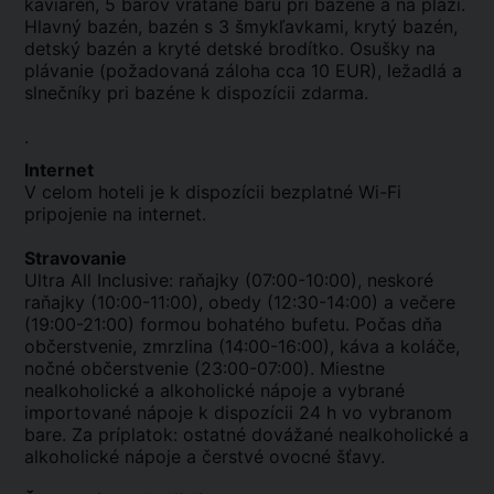
kaviareň, 5 barov vrátane baru pri bazéne a na pláži.
Hlavný bazén, bazén s 3 šmykľavkami, krytý bazén,
detský bazén a kryté detské brodítko. Osušky na
plávanie (požadovaná záloha cca 10 EUR), ležadlá a
slnečníky pri bazéne k dispozícii zdarma.
.
Internet
V celom hoteli je k dispozícii bezplatné Wi-Fi
pripojenie na internet.
Stravovanie
Ultra All Inclusive: raňajky (07:00-10:00), neskoré
raňajky (10:00-11:00), obedy (12:30-14:00) a večere
(19:00-21:00) formou bohatého bufetu. Počas dňa
občerstvenie, zmrzlina (14:00-16:00), káva a koláče,
nočné občerstvenie (23:00-07:00). Miestne
nealkoholické a alkoholické nápoje a vybrané
importované nápoje k dispozícii 24 h vo vybranom
bare. Za príplatok: ostatné dovážané nealkoholické a
alkoholické nápoje a čerstvé ovocné šťavy.