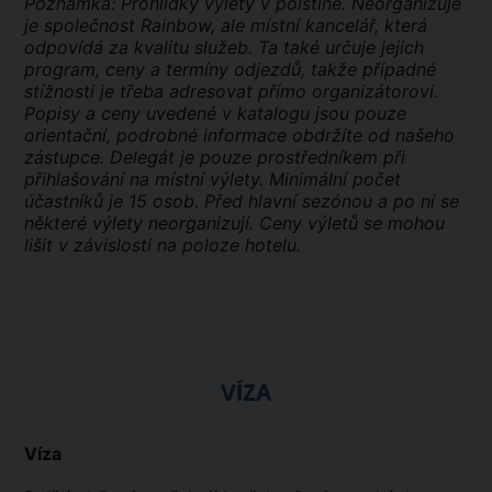
Poznámka: Prohlídky výlety v polštině. Neorganizuje
je společnost Rainbow, ale místní kancelář, která
odpovídá za kvalitu služeb. Ta také určuje jejich
program, ceny a termíny odjezdů, takže případné
stížnosti je třeba adresovat přímo organizátorovi.
Popisy a ceny uvedené v katalogu jsou pouze
orientační, podrobné informace obdržíte od našeho
zástupce. Delegát je pouze prostředníkem při
přihlašování na místní výlety. Minimální počet
účastníků je 15 osob. Před hlavní sezónou a po ní se
některé výlety neorganizují. Ceny výletů se mohou
lišit v závislosti na poloze hotelu.
VÍZA
Víza