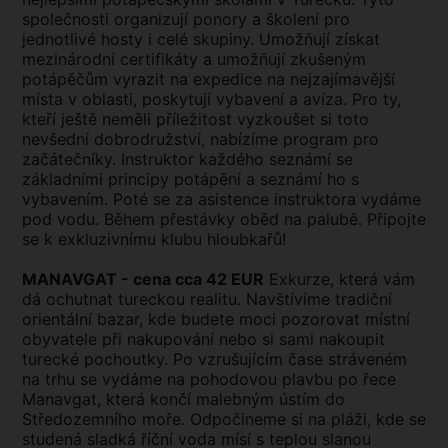
společnosti organizují ponory a školení pro
jednotlivé hosty i celé skupiny. Umožňují získat
mezinárodní certifikáty a umožňují zkušeným
potápěčům vyrazit na expedice na nejzajímavější
místa v oblasti, poskytují vybavení a avíza. Pro ty,
kteří ještě neměli příležitost vyzkoušet si toto
nevšední dobrodružství, nabízíme program pro
začátečníky. Instruktor každého seznámí se
základními principy potápění a seznámí ho s
vybavením. Poté se za asistence instruktora vydáme
pod vodu. Během přestávky oběd na palubě. Připojte
se k exkluzivnímu klubu hloubkařů!
MANAVGAT - cena cca 42 EUR
Exkurze, která vám
dá ochutnat tureckou realitu. Navštívíme tradiční
orientální bazar, kde budete moci pozorovat místní
obyvatele při nakupování nebo si sami nakoupit
turecké pochoutky. Po vzrušujícím čase stráveném
na trhu se vydáme na pohodovou plavbu po řece
Manavgat, která končí malebným ústím do
Středozemního moře. Odpočineme si na pláži, kde se
studená sladká říční voda mísí s teplou slanou