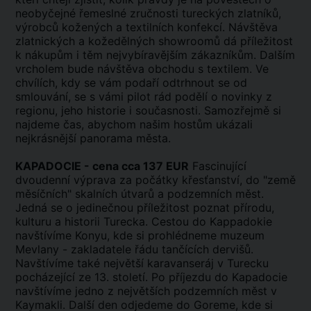
neobyčejné řemeslné zručnosti tureckých zlatníků,
výrobců kožených a textilních konfekcí. Návštěva
zlatnických a kožedělných showroomů dá příležitost
k nákupům i těm nejvybíravějším zákazníkům. Dalším
vrcholem bude návštěva obchodu s textilem. Ve
chvílích, kdy se vám podaří odtrhnout se od
smlouvání, se s vámi pilot rád podělí o novinky z
regionu, jeho historie i současnosti. Samozřejmě si
najdeme čas, abychom našim hostům ukázali
nejkrásnější panorama města.
KAPADOCIE - cena cca 137 EUR
Fascinující
dvoudenní výprava za počátky křesťanství, do "země
měsíčních" skalních útvarů a podzemních měst.
Jedná se o jedinečnou příležitost poznat přírodu,
kulturu a historii Turecka. Cestou do Kappadokie
navštívíme Konyu, kde si prohlédneme muzeum
Mevlany - zakladatele řádu tančících dervišů.
Navštívíme také největší karavanseráj v Turecku
pocházející ze 13. století. Po příjezdu do Kapadocie
navštívíme jedno z největších podzemních měst v
Kaymakli. Další den odjedeme do Goreme, kde si