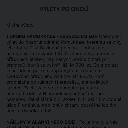
VÝLETY PO OKOLÍ
Místní výlety
TURSKO PAMUKKALE - cena cca 63 EUR
Celodenní
výlet do pozoruhodného Pamukkale, kterému se díky
jeho barvě říká Bavlněná pevnost. Jedná se o
neobyčejnou kaskádu bílých vápencových teras a
přírodních jezírek, naplněných vodou z horkých
pramenů, která se vytváří již 14 000 let. Celá oblast
je národním parkem zapsaným na seznamu
světového přírodního dědictví UNESCO. Poté
procházka po ruinách Hierapolisu, starověkých
lázních. Zachovalo se zde mnoho památek z
římských dob: V Hierapoli se nachází mnoho
památek: Velké lázně z 2. století n. l., asi 1 km dlouhá
ulice Frontinius, Apollónův chrám, posvátné jezírko,
římské divadlo a další.
NÁKUPY V ALANYI NEBO SIDE
- To je pro ty z vás,
kteří chtějí zjistit, kolik pravdy je na pověstech o