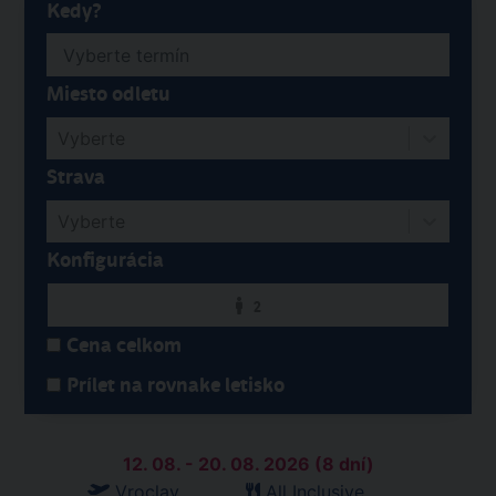
Kedy?
Miesto odletu
Vyberte
Strava
Vyberte
Konfigurácia
2
Cena celkom
Prílet na rovnake letisko
12. 08. - 20. 08. 2026 (8 dní)
Vroclav
All Inclusive