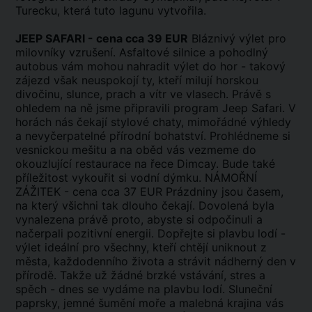
Turecku, která tuto lagunu vytvořila.
JEEP SAFARI - cena cca 39 EUR
Bláznivý výlet pro
milovníky vzrušení. Asfaltové silnice a pohodlný
autobus vám mohou nahradit výlet do hor - takový
zájezd však neuspokojí ty, kteří milují horskou
divočinu, slunce, prach a vítr ve vlasech. Právě s
ohledem na ně jsme připravili program Jeep Safari. V
horách nás čekají stylové chaty, mimořádné výhledy
a nevyčerpatelné přírodní bohatství. Prohlédneme si
vesnickou mešitu a na oběd vás vezmeme do
okouzlující restaurace na řece Dimcay. Bude také
příležitost vykouřit si vodní dýmku. NÁMOŘNÍ
ZÁŽITEK - cena cca 37 EUR Prázdniny jsou časem,
na který všichni tak dlouho čekají. Dovolená byla
vynalezena právě proto, abyste si odpočinuli a
načerpali pozitivní energii. Dopřejte si plavbu lodí -
výlet ideální pro všechny, kteří chtějí uniknout z
města, každodenního života a strávit nádherný den v
přírodě. Takže už žádné brzké vstávání, stres a
spěch - dnes se vydáme na plavbu lodí. Sluneční
paprsky, jemné šumění moře a malebná krajina vás