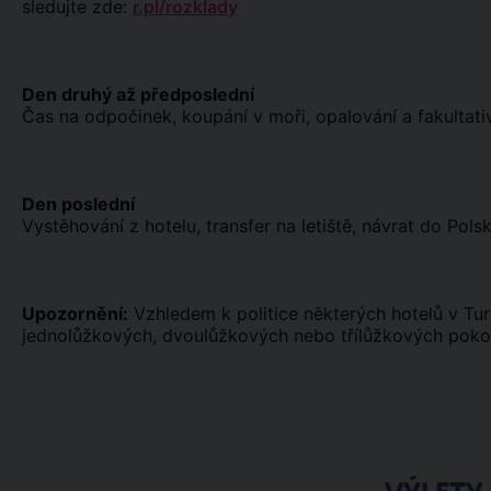
sledujte zde:
r.pl/rozklady
Den druhý až předposlední
Čas na odpočinek, koupání v moři, opalování a fakultativ
Den poslední
Vystěhování z hotelu, transfer na letiště, návrat do Polsk
Upozornění:
Vzhledem k politice některých hotelů v T
jednolůžkových, dvoulůžkových nebo třílůžkových pokoj