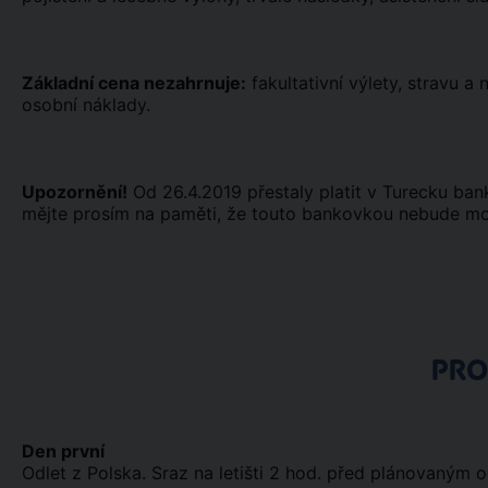
Základní cena nezahrnuje:
fakultativní výlety, stravu a
osobní náklady.
Upozornění!
Od 26.4.2019 přestaly platit v Turecku ba
mějte prosím na paměti, že touto bankovkou nebude možn
PR
Den první
Odlet z Polska. Sraz na letišti 2 hod. před plánovaným 