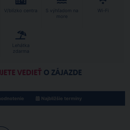
V/blízko centra
S výhľadom na
Wi-Fi
more
Lehátka
zdarma
JETE VEDIEŤ
O ZÁJAZDE
hodnotenie
Najbližšie termíny