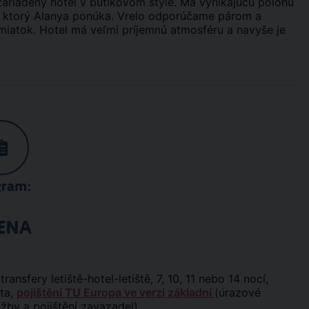
ariadený hotel v butikovom štýle. Má vynikajúcu polohu
a, ktorý Alanya ponúka. Vrelo odporúčame párom a
atok. Hotel má veľmi príjemnú atmosféru a navyše je
gram:
ENA
ransfery letiště-hotel-letiště, 7, 10, 11 nebo 14 nocí,
áta,
pojištění TU Europa ve verzi základní
(úrazové
užby a pojištění zavazadel).