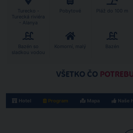
Turecko -
Pobytové
Pláž do 100 m
Turecká riviéra
- Alanya
Bazén so
Komorní, malý
Bazén
sladkou vodou
VŠETKO ČO
POTREBU
Hotel
Program
Mapa
Naše 