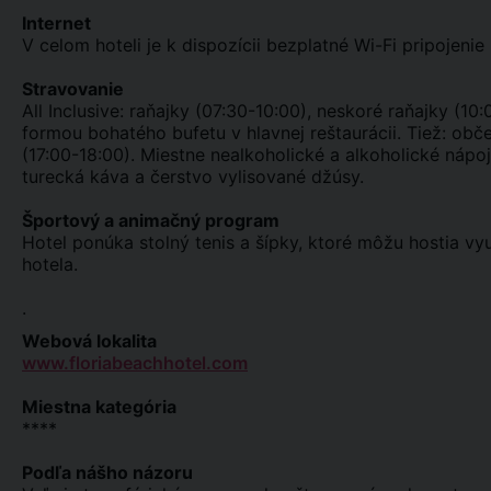
Internet
V celom hoteli je k dispozícii bezplatné Wi-Fi pripojenie 
Stravovanie
All Inclusive: raňajky (07:30-10:00), neskoré raňajky (10
formou bohatého bufetu v hlavnej reštaurácii. Tiež: obče
(17:00-18:00). Miestne nealkoholické a alkoholické nápo
turecká káva a čerstvo vylisované džúsy.
Športový a animačný program
Hotel ponúka stolný tenis a šípky, ktoré môžu hostia vyu
hotela.
.
Webová lokalita
www.floriabeachhotel.com
Miestna kategória
****
Podľa nášho názoru