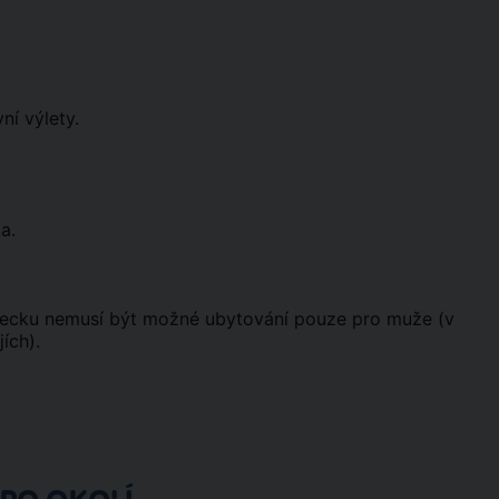
ní výlety.
a.
urecku nemusí být možné ubytování pouze pro muže (v
ích).