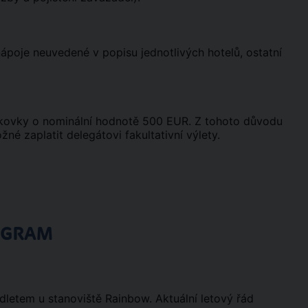
 nápoje neuvedené v popisu jednotlivých hotelů, ostatní
nkovky o nominální hodnotě 500 EUR. Z tohoto důvodu
é zaplatit delegátovi fakultativní výlety.
OGRAM
odletem u stanoviště Rainbow. Aktuální letový řád