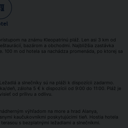
tel
rístupom na známu Kleopatrinú pláž. Len asi 3 km od
eštaurácií, bazárom a obchodmi. Najbližšia zastávka
žne. 100 m od hotela sa nachádza promenáda, po ktorej sa
Ležadlá a slnečníky sú na pláži k dispozícii zadarmo.
a/deň, záloha 5 € k dispozícii od 9:00 do 11:00. Pláž je
ieť od prílivu a odlivu.
 s nádherným výhľadom na more a hrad Alanya,
ásnymi kaučukovníkmi poskytujúcimi tieň. Hostia hotela
terasou s bezplatnými ležadlami a slnečníkmi.