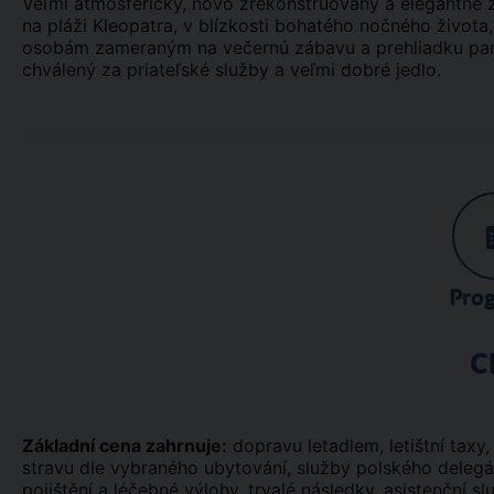
Veľmi atmosférický, novo zrekonštruovaný a elegantne z
na pláži Kleopatra, v blízkosti bohatého nočného život
osobám zameraným na večernú zábavu a prehliadku pami
chválený za priateľské služby a veľmi dobré jedlo.
Pro
C
Základní cena zahrnuje:
dopravu letadlem, letištní taxy, t
stravu dle vybraného ubytování, služby polského deleg
pojištění a léčebné výlohy, trvalé následky, asistenční sl