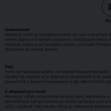
Ho
Umiestnenie
Moderný hotel sa nachádza priamo pri mori s priamym p
centra Alanye s krásnym prístavom, množstvom barov, r
miestnej dopravy sa nachádza priamo pri hoteli. Pribli
dostanete do centra Alanye.
.
Pláž
Hotel sa nachádza priamo na známej Kleopatrinej pláži. 
Osušky na kúpanie sú k dispozícii za poplatok 2 €/ osušk
piesočnatá s jemnými kamienkami a jej veľkosť môže závis
K dispozícii pre hostí
Recepcia, výťah, priestranná vstupná hala, reštaurácia
atmosférický bar pri bazéne so stolmi na terase pod kr
môžu využívať malý bazén, ktorý je obklopený slnečnou 