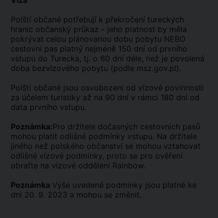
Víza
Polští občané potřebují k překročení tureckých
hranic občanský průkaz - jeho platnost by měla
pokrývat celou plánovanou dobu pobytu NEBO
cestovní pas platný nejméně 150 dní od prvního
vstupu do Turecka, tj. o 60 dní déle, než je povolená
doba bezvízového pobytu (podle msz.gov.pl).
Polští občané jsou osvobozeni od vízové povinnosti
za účelem turistiky až na 90 dní v rámci 180 dní od
data prvního vstupu.
Poznámka:
Pro držitele dočasných cestovních pasů
mohou platit odlišné podmínky vstupu. Na držitele
jiného než polského občanství se mohou vztahovat
odlišné vízové podmínky, proto se pro ověření
obraťte na vízové oddělení Rainbow.
Poznámka
Výše uvedené podmínky jsou platné ke
dni 20. 9. 2023 a mohou se změnit.