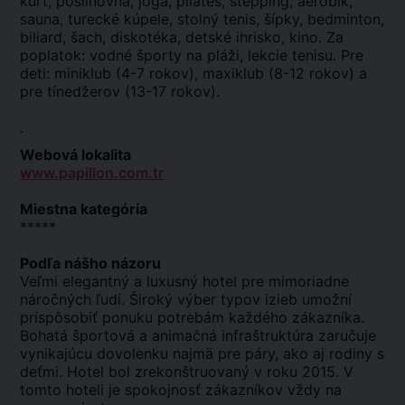
kurt, posilňovňa, joga, pilates, stepping, aerobik,
sauna, turecké kúpele, stolný tenis, šípky, bedminton,
biliard, šach, diskotéka, detské ihrisko, kino. Za
poplatok: vodné športy na pláži, lekcie tenisu. Pre
deti: miniklub (4-7 rokov), maxiklub (8-12 rokov) a
pre tínedžerov (13-17 rokov).
.
Webová lokalita
www.papillon.com.tr
Miestna kategória
*****
Podľa nášho názoru
Veľmi elegantný a luxusný hotel pre mimoriadne
náročných ľudí. Široký výber typov izieb umožní
prispôsobiť ponuku potrebám každého zákazníka.
Bohatá športová a animačná infraštruktúra zaručuje
vynikajúcu dovolenku najmä pre páry, ako aj rodiny s
deťmi. Hotel bol zrekonštruovaný v roku 2015. V
tomto hoteli je spokojnosť zákazníkov vždy na