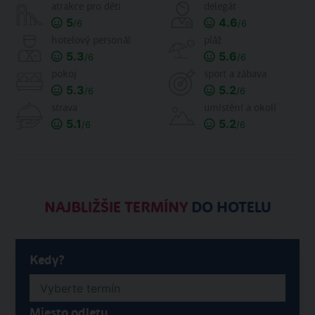
atrakce pro děti
delegát
5
4.6
/6
/6
hotelový personál
pláž
5.3
5.6
/6
/6
pokoj
sport a zábava
5.3
5.2
/6
/6
strava
umístění a okolí
5.1
5.2
/6
/6
NAJBLIŽŠIE TERMÍNY
DO HOTELU
Kedy?
Miesto odletu