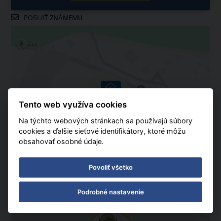
POSLAŤ ZNÁMEMU
Tento web využíva cookies
Na týchto webových stránkach sa používajú súbory
cookies a ďalšie sieťové identifikátory, ktoré môžu
obsahovať osobné údaje.
Povoliť všetko
Podrobné nastavenie
ZEPTEJTE SE NÁS