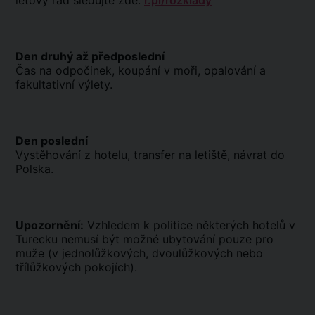
letový řád sledujte zde:
r.pl/rozklady
Den druhý až předposlední
Čas na odpočinek, koupání v moři, opalování a
fakultativní výlety.
Den poslední
Vystěhování z hotelu, transfer na letiště, návrat do
Polska.
Upozornění:
Vzhledem k politice některých hotelů v
Turecku nemusí být možné ubytování pouze pro
muže (v jednolůžkových, dvoulůžkových nebo
třílůžkových pokojích).