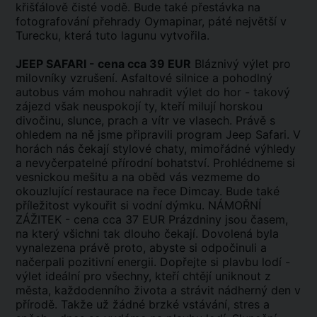
křišťálově čisté vodě. Bude také přestávka na
fotografování přehrady Oymapinar, páté největší v
Turecku, která tuto lagunu vytvořila.
JEEP SAFARI - cena cca 39 EUR
Bláznivý výlet pro
milovníky vzrušení. Asfaltové silnice a pohodlný
autobus vám mohou nahradit výlet do hor - takový
zájezd však neuspokojí ty, kteří milují horskou
divočinu, slunce, prach a vítr ve vlasech. Právě s
ohledem na ně jsme připravili program Jeep Safari. V
horách nás čekají stylové chaty, mimořádné výhledy
a nevyčerpatelné přírodní bohatství. Prohlédneme si
vesnickou mešitu a na oběd vás vezmeme do
okouzlující restaurace na řece Dimcay. Bude také
příležitost vykouřit si vodní dýmku. NÁMOŘNÍ
ZÁŽITEK - cena cca 37 EUR Prázdniny jsou časem,
na který všichni tak dlouho čekají. Dovolená byla
vynalezena právě proto, abyste si odpočinuli a
načerpali pozitivní energii. Dopřejte si plavbu lodí -
výlet ideální pro všechny, kteří chtějí uniknout z
města, každodenního života a strávit nádherný den v
přírodě. Takže už žádné brzké vstávání, stres a