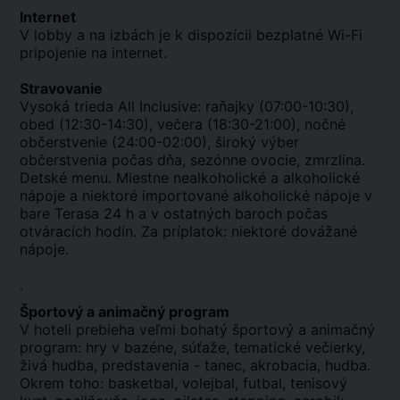
Internet
V lobby a na izbách je k dispozícii bezplatné Wi-Fi
pripojenie na internet.
Stravovanie
Vysoká trieda All Inclusive: raňajky (07:00-10:30),
obed (12:30-14:30), večera (18:30-21:00), nočné
občerstvenie (24:00-02:00), široký výber
občerstvenia počas dňa, sezónne ovocie, zmrzlina.
Detské menu. Miestne nealkoholické a alkoholické
nápoje a niektoré importované alkoholické nápoje v
bare Terasa 24 h a v ostatných baroch počas
otváracích hodín. Za príplatok: niektoré dovážané
nápoje.
.
Športový a animačný program
V hoteli prebieha veľmi bohatý športový a animačný
program: hry v bazéne, súťaže, tematické večierky,
živá hudba, predstavenia - tanec, akrobacia, hudba.
Okrem toho: basketbal, volejbal, futbal, tenisový