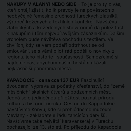
NÁKUPY V ALANYI NEBO SIDE
- To je pro ty z vás,
kteří chtějí zjistit, kolik pravdy je na pověstech o
neobyčejné řemeslné zručnosti tureckých zlatníků,
výrobců kožených a textilních konfekcí. Návštěva
zlatnických a kožedělných showroomů dá příležitost
k nákupům i těm nejvybíravějším zákazníkům. Dalším
vrcholem bude návštěva obchodu s textilem. Ve
chvílích, kdy se vám podaří odtrhnout se od
smlouvání, se s vámi pilot rád podělí o novinky z
regionu, jeho historie i současnosti. Samozřejmě si
najdeme čas, abychom našim hostům ukázali
nejkrásnější panorama města.
KAPADOCIE - cena cca 137 EUR
Fascinující
dvoudenní výprava za počátky křesťanství, do "země
měsíčních" skalních útvarů a podzemních měst.
Jedná se o jedinečnou příležitost poznat přírodu,
kulturu a historii Turecka. Cestou do Kappadokie
navštívíme Konyu, kde si prohlédneme muzeum
Mevlany - zakladatele řádu tančících dervišů.
Navštívíme také největší karavanseráj v Turecku
pocházející ze 13. století. Po příjezdu do Kapadocie