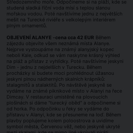
Středozemního moře. Odpočineme si na pláži, kde se
studená sladká říční voda mísí s teplou slanou
mořskou vodou. Poté navštívíme jednu z největších
mešit na Turecké riviéře s velkolepým interiérem
plným ornamentů.
OBJEVENÍ ALANYE -cena cca 42 EUR
Během
zájezdu objevíte všem neznámá místa Alanye.
Nejprve vystoupáme na známý alanyjský kopec
neboli Kale, odkud se vám naskytne krásný výhled
na pláž a přístav z vyhlídky. Poté navštívíme jeskyni
Dim - jednu z nejdelších v Turecku. Během
procházky si budete moci prohlédnout úžasnou
jeskyni plnou nádherných skalních krápníků:
stalagmitů a stalaktitů. Po návštěvě jeskyně se
vydáme na známé piknikové místo v Alanyi na řece
Dimcay. V restauraci umístěné na plovoucích
plošinách si dáme "turecký oběd" a odpočineme si
od horka. Po odpočinku u řeky se vydáme do
přístavu v Alanyi, kde se přesuneme na loď. Během
plavby poplujeme kolem poloostrova a uvidíme
symbol města, Červenou věž, nebo jeskyně ukryté
mezi skalami, kde se mimo jiné ukrývali piráti.