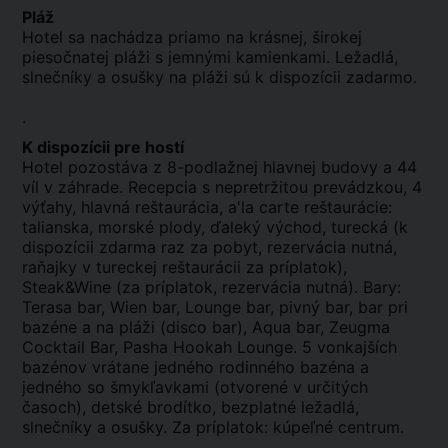
Pláž
Hotel sa nachádza priamo na krásnej, širokej
piesočnatej pláži s jemnými kamienkami. Ležadlá,
slnečníky a osušky na pláži sú k dispozícii zadarmo.
.
K dispozícii pre hostí
Hotel pozostáva z 8-podlažnej hlavnej budovy a 44
víl v záhrade. Recepcia s nepretržitou prevádzkou, 4
výťahy, hlavná reštaurácia, a'la carte reštaurácie:
talianska, morské plody, ďaleký východ, turecká (k
dispozícii zdarma raz za pobyt, rezervácia nutná,
raňajky v tureckej reštaurácii za príplatok),
Steak&Wine (za príplatok, rezervácia nutná). Bary:
Terasa bar, Wien bar, Lounge bar, pivný bar, bar pri
bazéne a na pláži (disco bar), Aqua bar, Zeugma
Cocktail Bar, Pasha Hookah Lounge. 5 vonkajších
bazénov vrátane jedného rodinného bazéna a
jedného so šmykľavkami (otvorené v určitých
časoch), detské brodítko, bezplatné ležadlá,
slnečníky a osušky. Za príplatok: kúpeľné centrum.