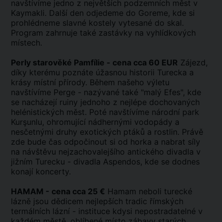
navštívíme jedno z největších podzemních měst v
Kaymakli. Další den odjedeme do Goreme, kde si
prohlédneme slavné kostely vytesané do skal.
Program zahrnuje také zastávky na vyhlídkových
místech.
Perly starověké Pamfílie - cena cca 60 EUR
Zájezd,
díky kterému poznáte úžasnou historii Turecka a
krásy místní přírody. Během našeho výletu
navštívíme Perge - nazývané také "malý Efes", kde
se nacházejí ruiny jednoho z nejlépe dochovaných
helénistických měst. Poté navštívíme národní park
Kurşunlu, ohromující nádhernými vodopády a
nesčetnými druhy exotických ptáků a rostlin. Právě
zde bude čas odpočinout si od horka a nabrat síly
na návštěvu nejzachovalejšího antického divadla v
jižním Turecku - divadla Aspendos, kde se dodnes
konají koncerty.
HAMAM - cena cca 25 €
Hamam neboli turecké
lázně jsou dědicem nejlepších tradic římských
termálních lázní - instituce kdysi nepostradatelné v
každém městě, oblíbené místo zábavy starých