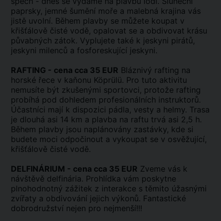
spěch - dnes se vydáme na plavbu lodí. Sluneční
paprsky, jemné šumění moře a malebná krajina vás
jistě uvolní. Během plavby se můžete koupat v
křišťálově čisté vodě, opalovat se a obdivovat krásu
půvabných zátok. Vyplujete také k jeskyni pirátů,
jeskyni milenců a fosforeskující jeskyni.
RAFTING - cena cca 35 EUR
Bláznivý rafting na
horské řece v kaňonu Köprülü. Pro tuto aktivitu
nemusíte být zkušenými sportovci, protože rafting
probíhá pod dohledem profesionálních instruktorů.
Účastníci mají k dispozici pádla, vesty a helmy. Trasa
je dlouhá asi 14 km a plavba na raftu trvá asi 2,5 h.
Během plavby jsou naplánovány zastávky, kde si
budete moci odpočinout a vykoupat se v osvěžující,
křišťálově čisté vodě.
DELFINÁRIUM - cena cca 35 EUR
Zveme vás k
návštěvě delfinária. Prohlídka vám poskytne
plnohodnotný zážitek z interakce s těmito úžasnými
zvířaty a obdivování jejich výkonů. Fantastické
dobrodružství nejen pro nejmenší!!!