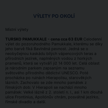
VÝLETY PO OKOLÍ
Místní výlety
TURSKO PAMUKKALE - cena cca 63 EUR
Celodenní
výlet do pozoruhodného Pamukkale, kterému se díky
jeho barvě říká Bavlněná pevnost. Jedná se o
neobyčejnou kaskádu bílých vápencových teras a
přírodních jezírek, naplněných vodou z horkých
pramenů, která se vytváří již 14 000 let. Celá oblast
je národním parkem zapsaným na seznamu
světového přírodního dědictví UNESCO. Poté
procházka po ruinách Hierapolisu, starověkých
lázních. Zachovalo se zde mnoho památek z
římských dob: V Hierapoli se nachází mnoho
památek: Velké lázně z 2. století n. l., asi 1 km dlouhá
ulice Frontinius, Apollónův chrám, posvátné jezírko,
římské divadlo a další.