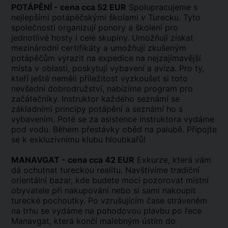
POTÁPĚNÍ - cena cca 52 EUR
Spolupracujeme s
nejlepšími potápěčskými školami v Turecku. Tyto
společnosti organizují ponory a školení pro
jednotlivé hosty i celé skupiny. Umožňují získat
mezinárodní certifikáty a umožňují zkušeným
potápěčům vyrazit na expedice na nejzajímavější
místa v oblasti, poskytují vybavení a avíza. Pro ty,
kteří ještě neměli příležitost vyzkoušet si toto
nevšední dobrodružství, nabízíme program pro
začátečníky. Instruktor každého seznámí se
základními principy potápění a seznámí ho s
vybavením. Poté se za asistence instruktora vydáme
pod vodu. Během přestávky oběd na palubě. Připojte
se k exkluzivnímu klubu hloubkařů!
MANAVGAT - cena cca 42 EUR
Exkurze, která vám
dá ochutnat tureckou realitu. Navštívíme tradiční
orientální bazar, kde budete moci pozorovat místní
obyvatele při nakupování nebo si sami nakoupit
turecké pochoutky. Po vzrušujícím čase stráveném
na trhu se vydáme na pohodovou plavbu po řece
Manavgat, která končí malebným ústím do