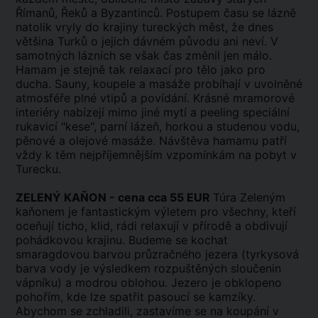
Římanů, Řeků a Byzantinců. Postupem času se lázně
natolik vryly do krajiny tureckých měst, že dnes
většina Turků o jejich dávném původu ani neví. V
samotných lázních se však čas změnil jen málo.
Hamam je stejně tak relaxací pro tělo jako pro
ducha. Sauny, koupele a masáže probíhají v uvolněné
atmosféře plné vtipů a povídání. Krásné mramorové
interiéry nabízejí mimo jiné mytí a peeling speciální
rukavicí "kese", parní lázeň, horkou a studenou vodu,
pěnové a olejové masáže. Návštěva hamamu patří
vždy k těm nejpříjemnějším vzpomínkám na pobyt v
Turecku.
ZELENÝ KAŇON - cena cca 55 EUR
Túra Zeleným
kaňonem je fantastickým výletem pro všechny, kteří
oceňují ticho, klid, rádi relaxují v přírodě a obdivují
pohádkovou krajinu. Budeme se kochat
smaragdovou barvou průzračného jezera (tyrkysová
barva vody je výsledkem rozpuštěných sloučenin
vápníku) a modrou oblohou. Jezero je obklopeno
pohořím, kde lze spatřit pasoucí se kamzíky.
Abychom se zchladili, zastavíme se na koupání v