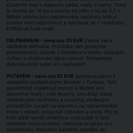
Účastníci mají k dispozici pádla, vesty a helmy. Trasa
je dlouhá asi 14 km a plavba na raftu trvá asi 2,5 h.
Během plavby jsou naplánovány zastávky, kde si
budete moci odpočinout a vykoupat se v osvěžující,
křišťálově čisté vodě.
DELFINÁRIUM - cena cca 35 EUR
Zveme vás k
návštěvě delfinária. Prohlídka vám poskytne
plnohodnotný zážitek z interakce s těmito úžasnými
zvířaty a obdivování jejich výkonů. Fantastické
dobrodružství nejen pro nejmenší!!!
POTÁPĚNÍ - cena cca 52 EUR
Spolupracujeme s
nejlepšími potápěčskými školami v Turecku. Tyto
společnosti organizují ponory a školení pro
jednotlivé hosty i celé skupiny. Umožňují získat
mezinárodní certifikáty a umožňují zkušeným
potápěčům vyrazit na expedice na nejzajímavější
místa v oblasti, poskytují vybavení a avíza. Pro ty,
kteří ještě neměli příležitost vyzkoušet si toto
nevšední dobrodružství, nabízíme program pro
začátečníky. Instruktor každého seznámí se