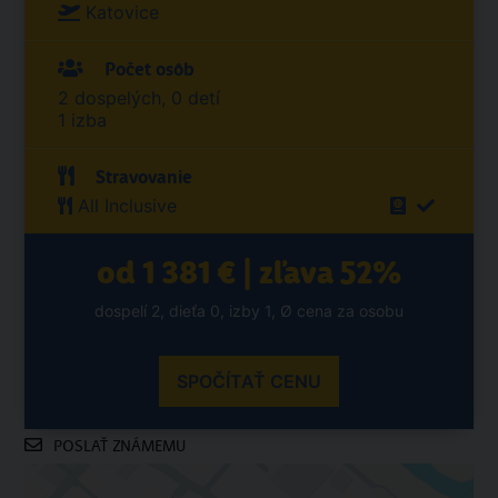
Katovice
Počet osôb
2 dospelých, 0 detí
1 izba
Stravovanie
All Inclusive
od 1 381 € | zľava 52%
dospelí 2, dieťa 0, izby 1, Ø cena za osobu
SPOČÍTAŤ CENU
POSLAŤ ZNÁMEMU