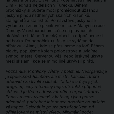
na pláž a přístav z vyhlídky. Poté navštívíme jeskyni
Dim - jednu z nejdelších v Turecku. Během
procházky si budete moci prohlédnout úžasnou
jeskyni plnou nádherných skalních krápníků:
stalagmitů a stalaktitů. Po návštěvě jeskyně se
vydáme na známé piknikové místo v Alanyi na řece
Dimcay. V restauraci umístěné na plovoucích
plošinách si dáme "turecký oběd" a odpočineme si
od horka. Po odpočinku u řeky se vydáme do
přístavu v Alanyi, kde se přesuneme na loď. Během
plavby poplujeme kolem poloostrova a uvidíme
symbol města, Červenou věž, nebo jeskyně ukryté
mezi skalami, kde se mimo jiné ukrývali piráti.
Poznámka: Prohlídky výlety v polštině. Neorganizuje
je společnost Rainbow, ale místní kancelář, která
odpovídá za kvalitu služeb. Ta také určuje jejich
program, ceny a termíny odjezdů, takže případné
stížnosti je třeba adresovat přímo organizátorovi.
Popisy a ceny uvedené v katalogu jsou pouze
orientační, podrobné informace obdržíte od našeho
zástupce. Delegát je pouze prostředníkem při
přihlašování na místní výlety. Minimální počet