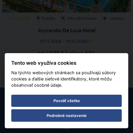
Turecko
Ultra All Inclusive
Letecky
Arycanda De Luxe Hotel
07.11.2026 - 14.11.2026
(
8
)
od 1 046 € | zľava 43%
Tento web využíva cookies
Na týchto webových stránkach sa používajú súbory
cookies a ďalšie sieťové identifikátory, ktoré môžu
obsahovať osobné údaje.
Povoliť všetko
Podrobné nastavenie