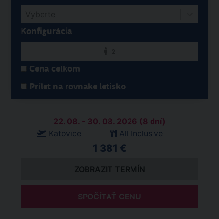
Vyberte
Konfigurácia
2
Cena celkom
Prílet na rovnake letisko
22. 08. - 30. 08. 2026 (8 dní)
Katovice
All Inclusive
1 381 €
ZOBRAZIT TERMÍN
SPOČÍTAŤ CENU