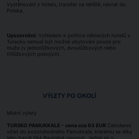
Vystěhování z hotelu, transfer na letiště, návrat do
Polska.
Upozornění:
Vzhledem k politice některých hotelů v
Turecku nemusí být možné ubytování pouze pro
muže (v jednolůžkových, dvoulůžkových nebo
třílůžkových pokojích).
VÝLETY PO OKOLÍ
Místní výlety
TURSKO PAMUKKALE - cena cca 63 EUR
Celodenní
výlet do pozoruhodného Pamukkale, kterému se díky
jeho barvě říká Bavlněná pevnost. Jedná se o