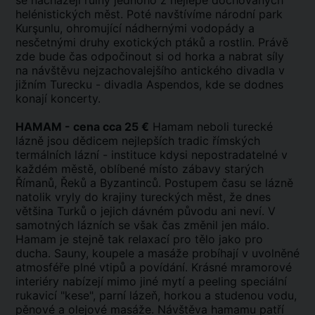
se nacházejí ruiny jednoho z nejlépe dochovaných
helénistických měst. Poté navštívíme národní park
Kurşunlu, ohromující nádhernými vodopády a
nesčetnými druhy exotických ptáků a rostlin. Právě
zde bude čas odpočinout si od horka a nabrat síly
na návštěvu nejzachovalejšího antického divadla v
jižním Turecku - divadla Aspendos, kde se dodnes
konají koncerty.
HAMAM - cena cca 25 €
Hamam neboli turecké
lázně jsou dědicem nejlepších tradic římských
termálních lázní - instituce kdysi nepostradatelné v
každém městě, oblíbené místo zábavy starých
Římanů, Řeků a Byzantinců. Postupem času se lázně
natolik vryly do krajiny tureckých měst, že dnes
většina Turků o jejich dávném původu ani neví. V
samotných lázních se však čas změnil jen málo.
Hamam je stejně tak relaxací pro tělo jako pro
ducha. Sauny, koupele a masáže probíhají v uvolněné
atmosféře plné vtipů a povídání. Krásné mramorové
interiéry nabízejí mimo jiné mytí a peeling speciální
rukavicí "kese", parní lázeň, horkou a studenou vodu,
pěnové a olejové masáže. Návštěva hamamu patří