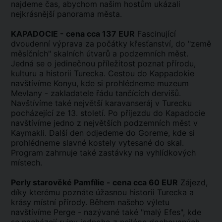
najdeme čas, abychom našim hostům ukázali
nejkrásnější panorama města.
KAPADOCIE - cena cca 137 EUR
Fascinující
dvoudenní výprava za počátky křesťanství, do "země
měsíčních" skalních útvarů a podzemních měst.
Jedná se o jedinečnou příležitost poznat přírodu,
kulturu a historii Turecka. Cestou do Kappadokie
navštívíme Konyu, kde si prohlédneme muzeum
Mevlany - zakladatele řádu tančících dervišů.
Navštívíme také největší karavanseráj v Turecku
pocházející ze 13. století. Po příjezdu do Kapadocie
navštívíme jedno z největších podzemních měst v
Kaymakli. Další den odjedeme do Goreme, kde si
prohlédneme slavné kostely vytesané do skal.
Program zahrnuje také zastávky na vyhlídkových
místech.
Perly starověké Pamfílie - cena cca 60 EUR
Zájezd,
díky kterému poznáte úžasnou historii Turecka a
krásy místní přírody. Během našeho výletu
navštívíme Perge - nazývané také "malý Efes", kde