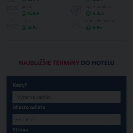
pokoj
sport a zábava
5.6
5.3
/6
/6
strava
umístění a okolí
4.9
5.5
/6
/6
NAJBLIŽŠIE TERMÍNY
DO HOTELU
Kedy?
Miesto odletu
Vyberte
Strava