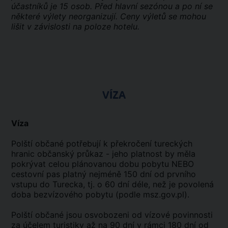
účastníků je 15 osob. Před hlavní sezónou a po ní se
některé výlety neorganizují. Ceny výletů se mohou
lišit v závislosti na poloze hotelu.
VÍZA
Víza
Polští občané potřebují k překročení tureckých
hranic občanský průkaz - jeho platnost by měla
pokrývat celou plánovanou dobu pobytu NEBO
cestovní pas platný nejméně 150 dní od prvního
vstupu do Turecka, tj. o 60 dní déle, než je povolená
doba bezvízového pobytu (podle msz.gov.pl).
Polští občané jsou osvobozeni od vízové povinnosti
za účelem turistiky až na 90 dní v rámci 180 dní od