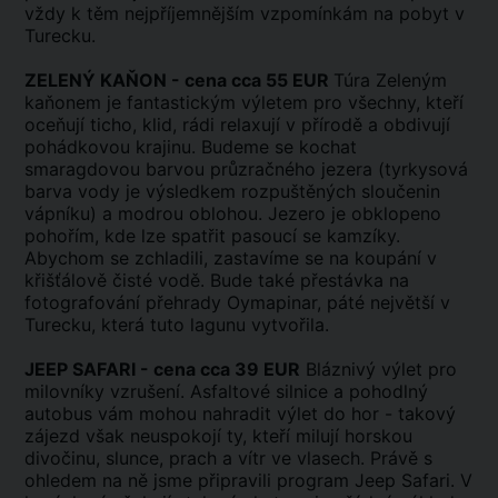
vždy k těm nejpříjemnějším vzpomínkám na pobyt v
Turecku.
ZELENÝ KAŇON - cena cca 55 EUR
Túra Zeleným
kaňonem je fantastickým výletem pro všechny, kteří
oceňují ticho, klid, rádi relaxují v přírodě a obdivují
pohádkovou krajinu. Budeme se kochat
smaragdovou barvou průzračného jezera (tyrkysová
barva vody je výsledkem rozpuštěných sloučenin
vápníku) a modrou oblohou. Jezero je obklopeno
pohořím, kde lze spatřit pasoucí se kamzíky.
Abychom se zchladili, zastavíme se na koupání v
křišťálově čisté vodě. Bude také přestávka na
fotografování přehrady Oymapinar, páté největší v
Turecku, která tuto lagunu vytvořila.
JEEP SAFARI - cena cca 39 EUR
Bláznivý výlet pro
milovníky vzrušení. Asfaltové silnice a pohodlný
autobus vám mohou nahradit výlet do hor - takový
zájezd však neuspokojí ty, kteří milují horskou
divočinu, slunce, prach a vítr ve vlasech. Právě s
ohledem na ně jsme připravili program Jeep Safari. V