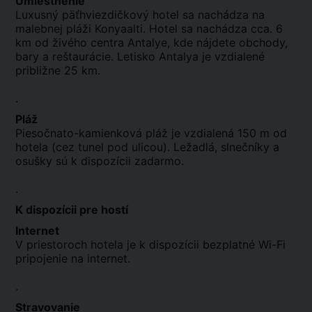
Umiestnenie
Luxusný päťhviezdičkový hotel sa nachádza na
malebnej pláži Konyaalti. Hotel sa nachádza cca. 6
km od živého centra Antalye, kde nájdete obchody,
bary a reštaurácie. Letisko Antalya je vzdialené
približne 25 km.
.
Pláž
Piesočnato-kamienková pláž je vzdialená 150 m od
hotela (cez tunel pod ulicou). Ležadlá, slnečníky a
osušky sú k dispozícii zadarmo.
.
K dispozícii pre hostí
Internet
V priestoroch hotela je k dispozícii bezplatné Wi-Fi
pripojenie na internet.
.
Stravovanie