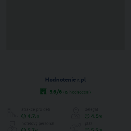
Hodnotenie r.pl
5.6
/6
(
15
hodnocení)
atrakce pro děti
delegát
4.7
4.5
/6
/6
hotelový personál
pláž
5.7
5.5
/6
/6