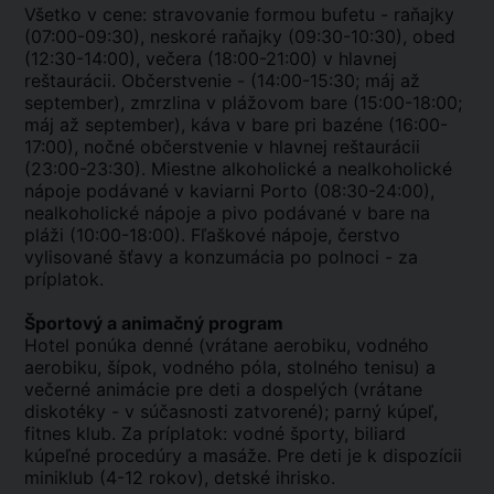
Všetko v cene: stravovanie formou bufetu - raňajky
(07:00-09:30), neskoré raňajky (09:30-10:30), obed
(12:30-14:00), večera (18:00-21:00) v hlavnej
reštaurácii. Občerstvenie - (14:00-15:30; máj až
september), zmrzlina v plážovom bare (15:00-18:00;
máj až september), káva v bare pri bazéne (16:00-
17:00), nočné občerstvenie v hlavnej reštaurácii
(23:00-23:30). Miestne alkoholické a nealkoholické
nápoje podávané v kaviarni Porto (08:30-24:00),
nealkoholické nápoje a pivo podávané v bare na
pláži (10:00-18:00). Fľaškové nápoje, čerstvo
vylisované šťavy a konzumácia po polnoci - za
príplatok.
Športový a animačný program
Hotel ponúka denné (vrátane aerobiku, vodného
aerobiku, šípok, vodného póla, stolného tenisu) a
večerné animácie pre deti a dospelých (vrátane
diskotéky - v súčasnosti zatvorené); parný kúpeľ,
fitnes klub. Za príplatok: vodné športy, biliard
kúpeľné procedúry a masáže. Pre deti je k dispozícii
miniklub (4-12 rokov), detské ihrisko.