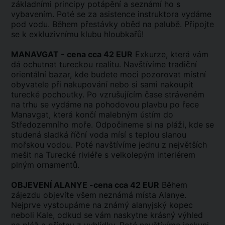
základními principy potápění a seznámí ho s
vybavením. Poté se za asistence instruktora vydáme
pod vodu. Během přestávky oběd na palubě. Připojte
se k exkluzivnímu klubu hloubkařů!
MANAVGAT - cena cca 42 EUR
Exkurze, která vám
dá ochutnat tureckou realitu. Navštívíme tradiční
orientální bazar, kde budete moci pozorovat místní
obyvatele při nakupování nebo si sami nakoupit
turecké pochoutky. Po vzrušujícím čase stráveném
na trhu se vydáme na pohodovou plavbu po řece
Manavgat, která končí malebným ústím do
Středozemního moře. Odpočineme si na pláži, kde se
studená sladká říční voda mísí s teplou slanou
mořskou vodou. Poté navštívíme jednu z největších
mešit na Turecké riviéře s velkolepým interiérem
plným ornamentů.
OBJEVENÍ ALANYE -cena cca 42 EUR
Během
zájezdu objevíte všem neznámá místa Alanye.
Nejprve vystoupáme na známý alanyjský kopec
neboli Kale, odkud se vám naskytne krásný výhled