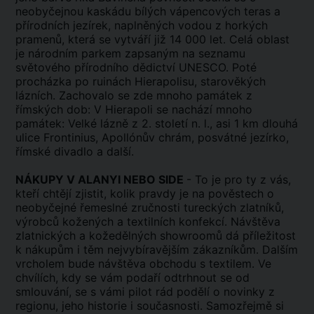
neobyčejnou kaskádu bílých vápencových teras a
přírodních jezírek, naplněných vodou z horkých
pramenů, která se vytváří již 14 000 let. Celá oblast
je národním parkem zapsaným na seznamu
světového přírodního dědictví UNESCO. Poté
procházka po ruinách Hierapolisu, starověkých
lázních. Zachovalo se zde mnoho památek z
římských dob: V Hierapoli se nachází mnoho
památek: Velké lázně z 2. století n. l., asi 1 km dlouhá
ulice Frontinius, Apollónův chrám, posvátné jezírko,
římské divadlo a další.
NÁKUPY V ALANYI NEBO SIDE
- To je pro ty z vás,
kteří chtějí zjistit, kolik pravdy je na pověstech o
neobyčejné řemeslné zručnosti tureckých zlatníků,
výrobců kožených a textilních konfekcí. Návštěva
zlatnických a kožedělných showroomů dá příležitost
k nákupům i těm nejvybíravějším zákazníkům. Dalším
vrcholem bude návštěva obchodu s textilem. Ve
chvílích, kdy se vám podaří odtrhnout se od
smlouvání, se s vámi pilot rád podělí o novinky z
regionu, jeho historie i současnosti. Samozřejmě si