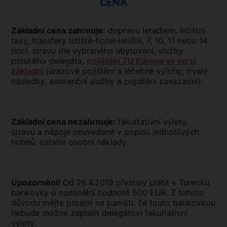
CENA
Základní cena zahrnuje:
dopravu letadlem, letištní
taxy, transfery letiště-hotel-letiště, 7, 10, 11 nebo 14
nocí, stravu dle vybraného ubytování, služby
polského delegáta,
pojištění TU Europa ve verzi
základní
(úrazové pojištění a léčebné výlohy, trvalé
následky, asistenční služby a pojištění zavazadel).
Základní cena nezahrnuje:
fakultativní výlety,
stravu a nápoje neuvedené v popisu jednotlivých
hotelů, ostatní osobní náklady.
Upozornění!
Od 26.4.2019 přestaly platit v Turecku
bankovky o nominální hodnotě 500 EUR. Z tohoto
důvodu mějte prosím na paměti, že touto bankovkou
nebude možné zaplatit delegátovi fakultativní
výlety.