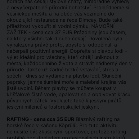
horách nás čekají stylové chaty, mimořádné výhledy
a nevyčerpatelné přírodní bohatství. Prohlédneme si
vesnickou mešitu a na oběd vás vezmeme do
okouzlující restaurace na řece Dimcay. Bude také
příležitost vykouřit si vodní dýmku. NÁMOŘNÍ
ZÁŽITEK - cena cca 37 EUR Prázdniny jsou časem,
na který všichni tak dlouho čekají. Dovolená byla
vynalezena právě proto, abyste si odpočinuli a
načerpali pozitivní energii. Dopřejte si plavbu lodí -
výlet ideální pro všechny, kteří chtějí uniknout z
města, každodenního života a strávit nádherný den v
přírodě. Takže už žádné brzké vstávání, stres a
spěch - dnes se vydáme na plavbu lodí. Sluneční
paprsky, jemné šumění moře a malebná krajina vás
jistě uvolní. Během plavby se můžete koupat v
křišťálově čisté vodě, opalovat se a obdivovat krásu
půvabných zátok. Vyplujete také k jeskyni pirátů,
jeskyni milenců a fosforeskující jeskyni.
RAFTING - cena cca 35 EUR
Bláznivý rafting na
horské řece v kaňonu Köprülü. Pro tuto aktivitu
nemusíte být zkušenými sportovci, protože rafting
probíhá pod dohledem profesionálních instruktorů.