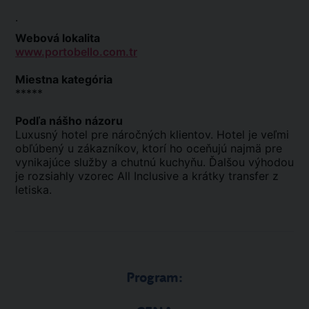
.
Webová lokalita
www.portobello.com.tr
Miestna kategória
*****
Podľa nášho názoru
Luxusný hotel pre náročných klientov. Hotel je veľmi
obľúbený u zákazníkov, ktorí ho oceňujú najmä pre
vynikajúce služby a chutnú kuchyňu. Ďalšou výhodou
je rozsiahly vzorec All Inclusive a krátky transfer z
letiska.
Program: