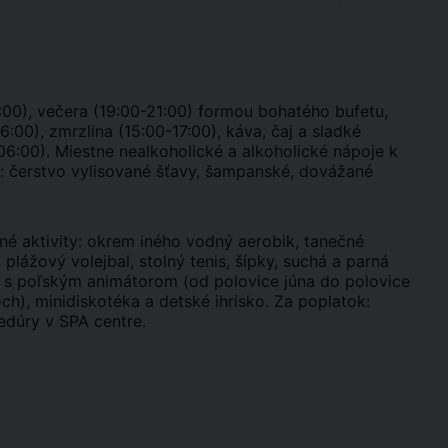
14:00), večera (19:00-21:00) formou bohatého bufetu,
:00), zmrzlina (15:00-17:00), káva, čaj a sladké
06:00). Miestne nealkoholické a alkoholické nápoje k
k: čerstvo vylisované šťavy, šampanské, dovážané
né aktivity: okrem iného vodný aerobik, tanečné
plážový volejbal, stolný tenis, šípky, suchá a parná
ub s poľským animátorom (od polovice júna do polovice
ch), minidiskotéka a detské ihrisko. Za poplatok:
edúry v SPA centre.