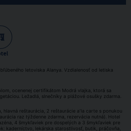
tel
bľúbeného letoviska Alanya. Vzdialenosť od letiska
lom, ocenenej certifikátom Modrá vlajka, ktorá sa
getáciou. Ležadlá, slnečníky a plážové osušky zdarma.
 hlavná reštaurácia, 2 reštaurácie a'la carte s ponukou
aurácia raz týždenne zdarma, rezervácia nutná). Hotel
zéna, 4 šmykľaviek pre dospelých a 3 šmykľaviek pre
: kaderníctvo, lekárska starostlivosť, butik, práčovňa,