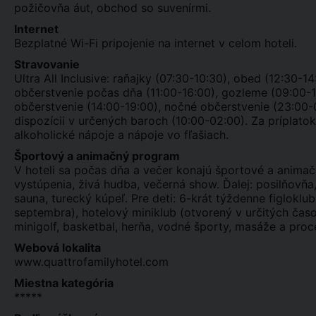
požičovňa áut, obchod so suvenírmi.
Internet
Bezplatné Wi-Fi pripojenie na internet v celom hoteli.
Stravovanie
Ultra All Inclusive: raňajky (07:30-10:30), obed (12:30-
občerstvenie počas dňa (11:00-16:00), gozleme (09:00-16
občerstvenie (14:00-19:00), nočné občerstvenie (23:00-
dispozícii v určených baroch (10:00-02:00). Za príplato
alkoholické nápoje a nápoje vo fľašiach.
Športový a animačný program
V hoteli sa počas dňa a večer konajú športové a animač
vystúpenia, živá hudba, večerná show. Ďalej: posilňovňa, 
sauna, turecký kúpeľ. Pre deti: 6-krát týždenne figlokl
septembra), hotelový miniklub (otvorený v určitých časo
minigolf, basketbal, herňa, vodné športy, masáže a proc
Webová lokalita
www.quattrofamilyhotel.com
Miestna kategória
*****