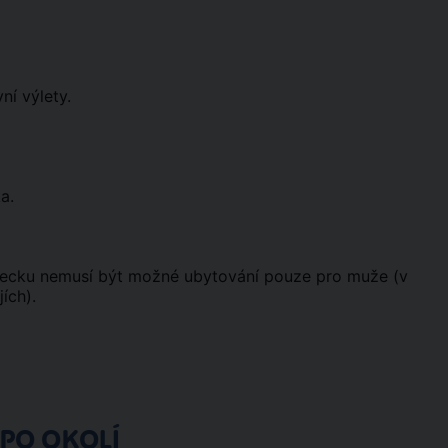
ní výlety.
a.
urecku nemusí být možné ubytování pouze pro muže (v
ích).
 PO OKOLÍ