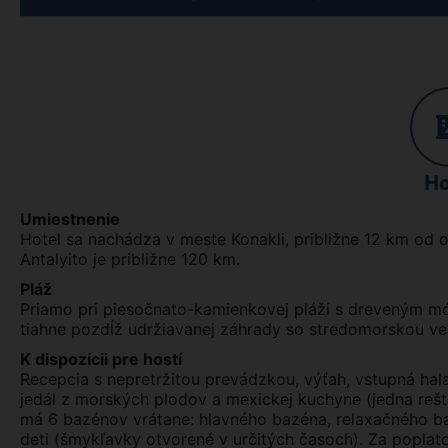
Ho
Umiestnenie
Hotel sa nachádza v meste Konakli, približne 12 km od o
Antalyito je približne 120 km.
Pláž
Priamo pri piesočnato-kamienkovej pláži s dreveným mó
tiahne pozdĺž udržiavanej záhrady so stredomorskou ve
K dispozícii pre hostí
Recepcia s nepretržitou prevádzkou, výťah, vstupná hala,
jedál z morských plodov a mexickej kuchyne (jedna rešt
má 6 bazénov vrátane: hlavného bazéna, relaxačného ba
deti (šmykľavky otvorené v určitých časoch). Za poplatok