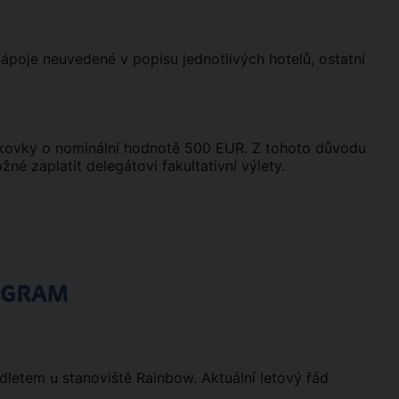
 nápoje neuvedené v popisu jednotlivých hotelů, ostatní
nkovky o nominální hodnotě 500 EUR. Z tohoto důvodu
é zaplatit delegátovi fakultativní výlety.
OGRAM
odletem u stanoviště Rainbow. Aktuální letový řád