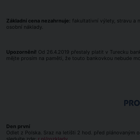
Základní cena nezahrnuje:
fakultativní výlety, stravu a
osobní náklady.
Upozornění!
Od 26.4.2019 přestaly platit v Turecku ba
mějte prosím na paměti, že touto bankovkou nebude možn
PR
Den první
Odlet z Polska. Sraz na letišti 2 hod. před plánovaným 
sledujte zde:
r.pl/rozklady