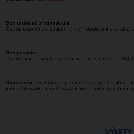
Den druhý až předposlední
Čas na odpočinek, koupání v moři, opalování a fakultativ
Den poslední
Vystěhování z hotelu, transfer na letiště, návrat do Polsk
Upozornění:
Vzhledem k politice některých hotelů v T
jednolůžkových, dvoulůžkových nebo třílůžkových pokoj
VÝLETY