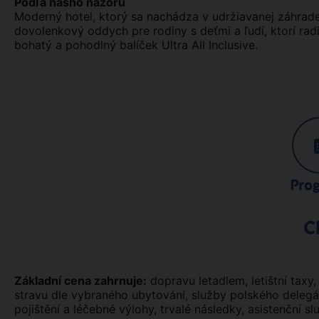
Podľa nášho názoru
Moderný hotel, ktorý sa nachádza v udržiavanej záhrad
dovolenkový oddych pre rodiny s deťmi a ľudí, ktorí rad
bohatý a pohodlný balíček Ultra All Inclusive.
Pro
C
Základní cena zahrnuje:
dopravu letadlem, letištní taxy, t
stravu dle vybraného ubytování, služby polského deleg
pojištění a léčebné výlohy, trvalé následky, asistenční sl