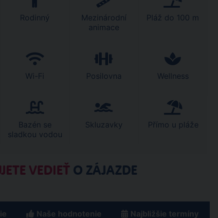
Rodinný
Mezinárodní
Pláž do 100 m
animace
Wi-Fi
Posilovna
Wellness
Bazén se
Skluzavky
Přímo u pláže
sladkou vodou
JETE VEDIEŤ
O ZÁJAZDE
ie
Naše hodnotenie
Najbližšie termíny