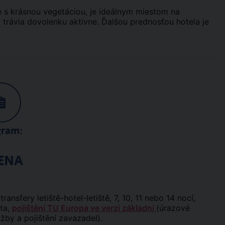
e s krásnou vegetáciou, je ideálnym miestom na
i trávia dovolenku aktívne. Ďalšou prednosťou hotela je
gram:
ENA
ransfery letiště-hotel-letiště, 7, 10, 11 nebo 14 nocí,
áta,
pojištění TU Europa ve verzi základní
(úrazové
užby a pojištění zavazadel).