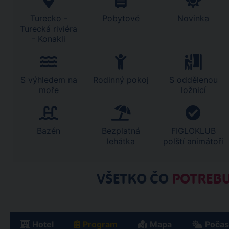
Turecko -
Pobytové
Novinka
Turecká riviéra
- Konakli
S výhledem na
Rodinný pokoj
S oddělenou
moře
ložnicí
Bazén
Bezplatná
FIGLOKLUB
lehátka
polští animátoři
VŠETKO ČO
POTREBU
Hotel
Program
Mapa
Počas