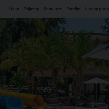
Úvod
Zájazdy
Ponuka
Exotika
Letový pori